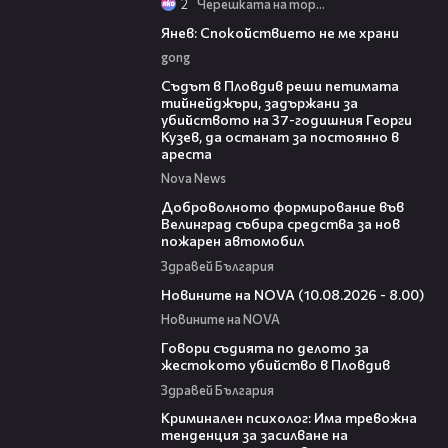
2
Черешката на тортата
02:01
Янев: Спокойствието не ме храни
gong
01:34
Съдът в Пловдив реши петимата
тийнейджъри, задържани за
убийството на 37-годишния Георги
Кузев, да останат за постоянно в
ареста
Nova News
00:54
Доброволното формирование във
Велинград събира средства за нов
пожарен автомобил
Здравей България
05:01
Новините на NOVA (10.08.2026 - 8.00)
Новините на NOVA
16:28
Говори съдията по делото за
жестокото убийство в Пловдив
Здравей България
09:42
Криминален психолог: Има тревожна
тенденция за засилване на