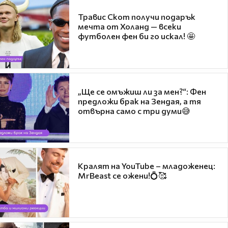
Травис Скот получи подарък
мечта от Холанд — всеки
футболен фен би го искал! 🤩
„Ще се омъжиш ли за мен?“: Фен
предложи брак на Зендая, а тя
отвърна само с три думи😅
Кралят на YouTube – младоженец:
MrBeast се ожени!💍🥰