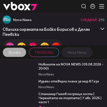
Member of
👾
Nova News
СЛЕДВАЙ
270
Свалиха охраната на Бойко Борисов и Делян
Пеевски
Всички
TRENDING
Nova News
22:18
Новините на NOVA NEWS (09.08.2026 -
20:00)
Nova News
01:11
Израел отхвърли плана за мир в Газа
Nova News
16:22
Станимир Гъмов посреща гости |
Черешката на тортата | 7 авг. 2026 |
част 1