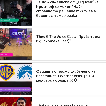
Защо Ахил липсва от „Одисей“ на
Кристофър Нолън? Най-
странното решение във филма
всъщност има логика
Theo в The Voice Cast: "Правен съм
в дискотека!" 👀💥
Съдията отложи сливането на
Paramount и Warner Bros. за 110
милиарда долара!😯💥
Любов или скандал? Карди Би и