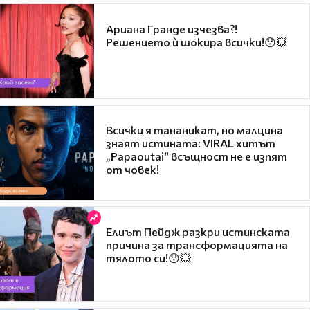
Ариана Гранде изчезва?!
Решението ѝ шокира всички!😯💥
Всички я тананикат, но малцина
знаят истината: VIRAL хитът
„Papaoutai“ всъщност не е изпят
от човек!
Елиът Пейдж разкри истинската
причина за трансформацията на
тялото си!😯💥