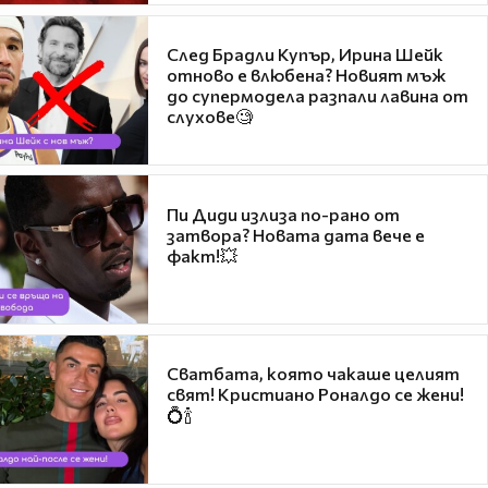
След Брадли Купър, Ирина Шейк
отново е влюбена? Новият мъж
до супермодела разпали лавина от
слухове🧐
Пи Диди излиза по-рано от
затвора? Новата дата вече е
факт!💥
Сватбата, която чакаше целият
свят! Кристиано Роналдо се жени!
💍🍾