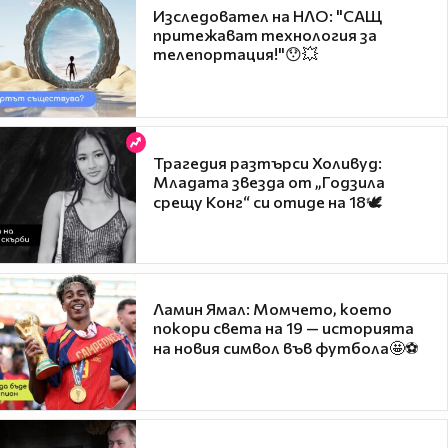
Изследовател на НЛО: "САЩ
притежават технология за
телепортация!"😯💥
Трагедия разтърси Холивуд:
Младата звезда от „Годзила
срещу Конг“ си отиде на 18🕊️
Ламин Ямал: Момчето, което
покори света на 19 — историята
на новия символ във футбола🤩⚽