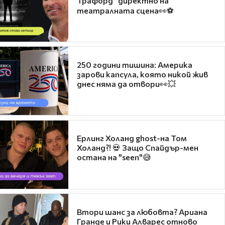
Трафорд“ директно на
театралната сцена👀⚽
250 години тишина: Америка
зарови капсула, която никой жив
днес няма да отвори👀💥
Ерлинг Холанд ghost-на Том
Холанд?! 💀 Защо Спайдър-мен
остана на "seen"😅
Втори шанс за любовта? Ариана
Гранде и Рики Алварес отново