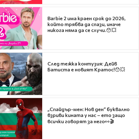
Barbie 2 има краен срок до 2026,
който трябва да спази, иначе
никога няма да се случи.😯💥
След тежка контузия: Дейв
Батиста е новият Кратос!😯💥
„Спайдър-мен: Нов ден“ буквално
взриви кината у нас – ето защо
всички говорят за него👀🎬