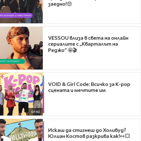
заедно!😍
VESSOU влиза в света на онлайн
сериалите с „Кварталът на
Реджо“ 🤩🎬
VOID & Girl Code: Всичко за K-pop
сцената и мечтите им
07:50
Искаш да стигнеш до Холивуд?
Юлиан Костов разкрива как!👀💥