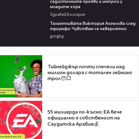
садистичните прояви и импулси у
младите хора
Здравей България
00:39
Талантливата Виктория Ангелова след
триумфа: Чувствам се невероятно
gongbg
Тийнейджър почти спечели над
милион долара с тотален гейминг
трол😯💥
55 милиарда по-късно: EA вече
официално е собственост на
Саудитска Арабия💰