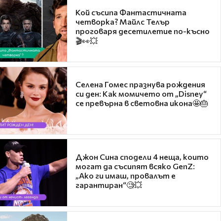
Кой съсипа Фантастичната
четворка? Майлс Телър
проговаря десетилетие по-късно
🎬👀💥
Селена Гомес празнува рождения
си ден: Как момичето от „Disney“
се превърна в световна икона🤩🎂
Джон Сина сподели 4 неща, които
могат да съсипят всяко GenZ:
„Ако ги имаш, провалът е
гарантиран“🧐💥