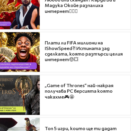
Мадука Окойе разпалиха
интернет❤️‍🔥🔥
Плати ли FIFA милиони на
IShowSpeed?! Истината зад
сделката, която разтърси целия
интернет🤑💥
„Game of Thrones“ най-накрая
получава PC версията която
чакахме🎮🤩
Топ 5 игри, които ще ти дадат