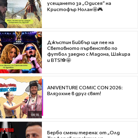
усещането за „Одисея“ на
Кристофър Нолан🤩🎮
Джъстин Бийбър ще пее на
Световното първенство по
футбол заедно с Мадона, Шакира
и BTS!⚽🤩
ANIVENTURE COMIC CON 2026:
Влязохме в друг свят!
08:16
Бербо смени терена: от „Олд