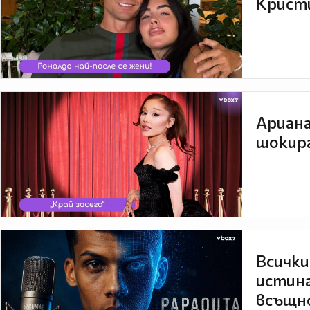
Кристи
Ариана
шокира
Всички
истина
всъщно