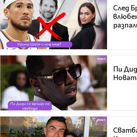
След Б
влюбен
разпал
Пи Дид
Новата
Сватба