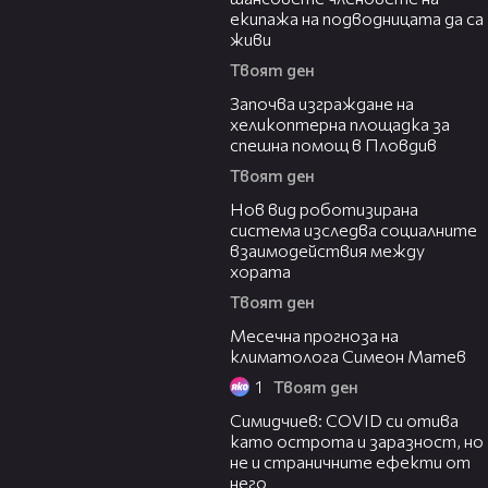
екипажа на подводницата да са
живи
Твоят ден
09:51
Започва изграждане на
хеликоптерна площадка за
спешна помощ в Пловдив
Твоят ден
02:11
Нов вид роботизирана
система изследва социалните
взаимодействия между
хората
Твоят ден
13:01
Месечна прогноза на
климатолога Симеон Матев
1
Твоят ден
13:14
Симидчиев: COVID си отива
като острота и заразност, но
не и страничните ефекти от
него