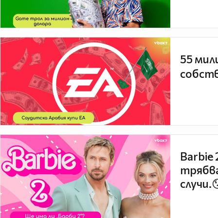
55 мил
собств
Barbie
трябва
случи.