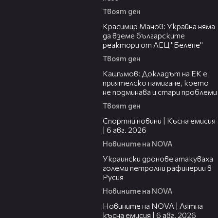
Твоят ден
17:23
Красимир Манов: Украйна няма
да вземе българските
реактори от АЕЦ "Белене"
Твоят ден
21:36
Кашъмов: Докладът на ЕК е
приятелско намигане, което
не подминава и стари проблеми
Твоят ден
04:51
Спортни новини | Късна емисия
| 6 авг. 2026
Новините на NOVA
00:41
Украински дронове атакуваха
големи петролни рафинерии в
Русия
Новините на NOVA
20:26
Новините на NOVA | Лятна
късна емисия | 6 авг. 2026