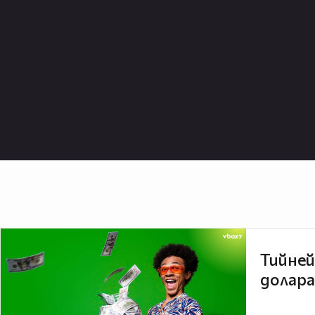
Тийней
долара