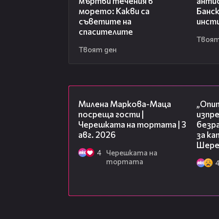
мъртви течения в
анти
морето: Какви са
Банск
съветите на
инст
спасителите
Твоят
Твоят ден
20:17
Милена Маркова-Маца
„Опит
посреща гости |
изпр
Черешката на тортата | 3
безр
авг. 2026
за к
Шере
4
Черешката на
тортата