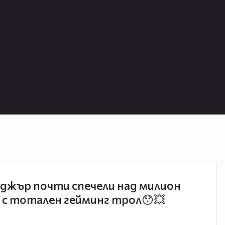
джър почти спечели над милион
 с тотален гейминг трол😯💥