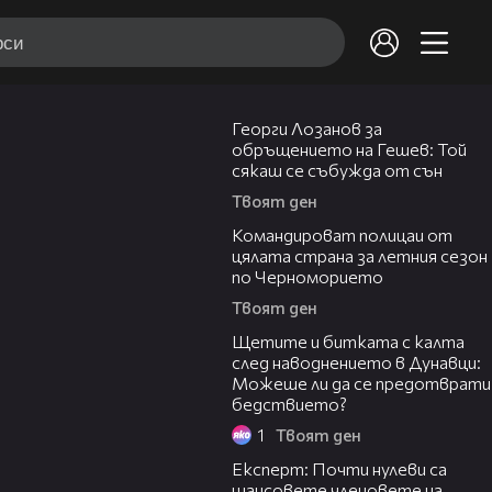
18:36
Георги Лозанов за
обръщението на Гешев: Той
сякаш се събужда от сън
Твоят ден
05:41
Командироват полицаи от
цялата страна за летния сезон
по Черноморието
Твоят ден
05:45
Щетите и битката с калта
след наводнението в Дунавци:
Можеше ли да се предотврати
бедствието?
1
Твоят ден
07:13
Експерт: Почти нулеви са
шансовете членовете на