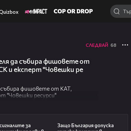
Quizbox
СЛЕДВАЙ
68
еля да събира фишовете от
СК и експерт "Човешки ре
 събира фишовете от КАТ,
рт "Човешки ресурси"
28:11
05:32
сигналите за
Защо България допуска