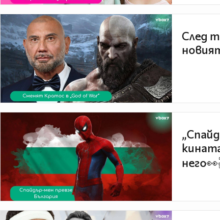
След т
новият
„Спайд
кината
него👀