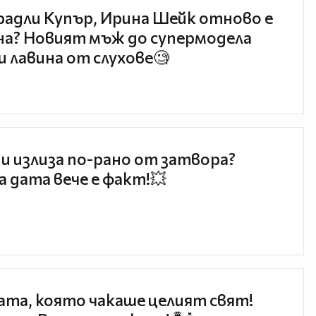
радли Купър, Ирина Шейк отново е
а? Новият мъж до супермодела
и лавина от слухове🧐
и излиза по-рано от затвора?
 дата вече е факт!💥
та, която чакаше целият свят!