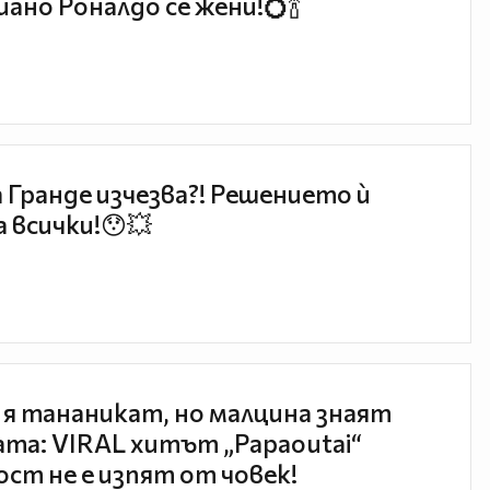
ано Роналдо се жени!💍🍾
 Гранде изчезва?! Решението ѝ
 всички!😯💥
 я тананикат, но малцина знаят
та: VIRAL хитът „Papaoutai“
ст не е изпят от човек!