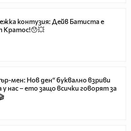
ежка контузия: Дейв Батиста е
 Кратос!😯💥
ър-мен: Нов ден“ буквално взриви
 у нас – ето защо всички говорят за
🎬