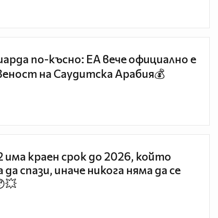
иарда по-късно: EA вече официално е
еност на Саудитска Арабия💰
 2 има краен срок до 2026, който
 да спази, иначе никога няма да се
😯💥