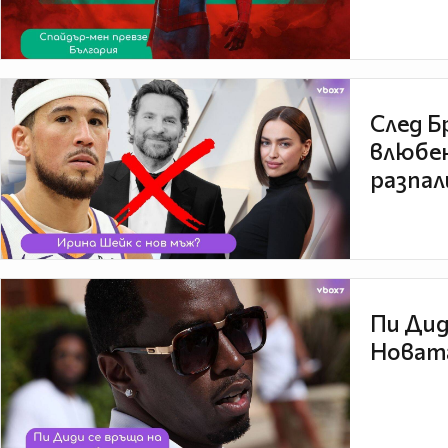
След Б
влюбен
разпал
Пи Дид
Новата