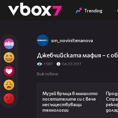
Member of
👾
Trending
sm_novinitenanova
Джебчийската мафия – с о
1 587
04.07.2017
Виж повече
01:15
Музей връща в миналото
Прода
посетителите си с вече
Стра
несъществуващи
рекор
технологии
дола