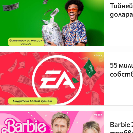
Тийней
долара
55 мил
собств
Barbie
трябва