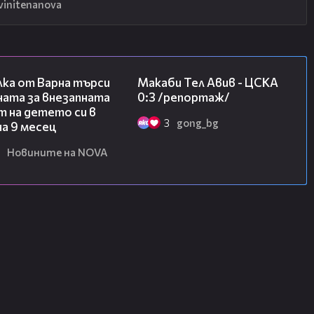
vinitenanova
03:09
09:11
лка от Варна търси
Макаби Тел Авив - ЦСКА
ната за внезапната
0:3 /репортаж/
 на детето си в
3
gong_bg
на 9 месец
Новините на NOVA