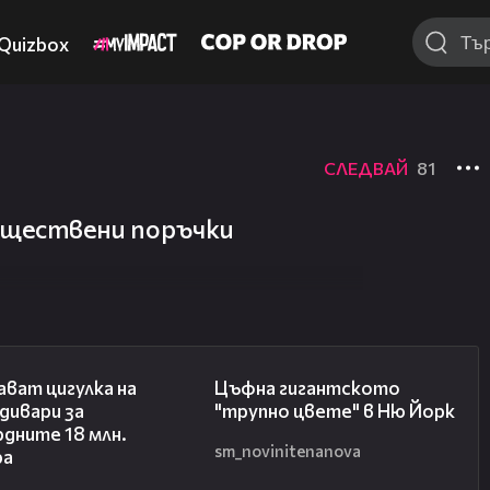
Quizbox
СЛЕДВАЙ
81
бществени поръчки
01:05
01:12
ват цигулка на
Цъфна гигантското
дивари за
"трупно цвете" в Ню Йорк
дните 18 млн.
sm_novinitenanova
ра