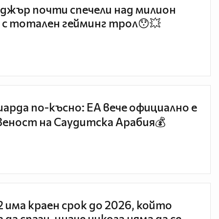
джър почти спечели над милион
 с тотален гейминг трол😯💥
иарда по-късно: EA вече официално е
еност на Саудитска Арабия💰
 2 има краен срок до 2026, който
 да спази, иначе никога няма да се