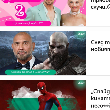
случи.
След т
новият
„Спайд
кината
него👀