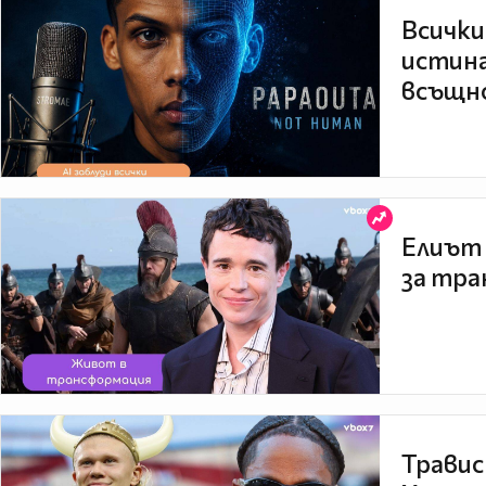
Всички
истина
всъщно
Елиът 
за тра
Травис