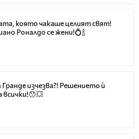
та, която чакаше целият свят!
ано Роналдо се жени!💍🍾
 Гранде изчезва?! Решението ѝ
 всички!😯💥