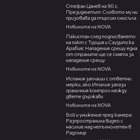
Стефан Цанев на 90 г.
Президентът: Словото му ни
призовава да търсим смисъла
Новините на NOVA
00:54
Пакистан след подписването
на пакт с Турция и Саудитска
Арабия: Нападение срещу една
от страните ще се смята за
нападение срещу
Новините на NOVA
00:41
Испания заплаши с ответни
мерки, ако Италия запази
граничния контрол между
двете държави
Новините на NOVA
00:50
Бой и унижение пред камера:
Разпространиха видео с
насилие над непълнолетен в
Радомир