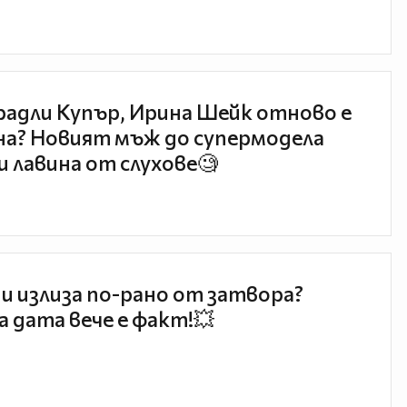
радли Купър, Ирина Шейк отново е
а? Новият мъж до супермодела
и лавина от слухове🧐
и излиза по-рано от затвора?
 дата вече е факт!💥