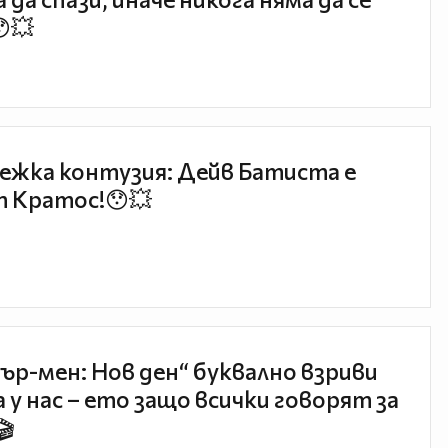
😯💥
ежка контузия: Дейв Батиста е
 Кратос!😯💥
ър-мен: Нов ден“ буквално взриви
 у нас – ето защо всички говорят за
🎬