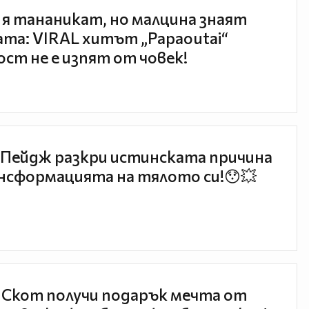
 я тананикат, но малцина знаят
та: VIRAL хитът „Papaoutai“
ст не е изпят от човек!
Пейдж разкри истинската причина
нсформацията на тялото си!😯💥
 Скот получи подарък мечта от