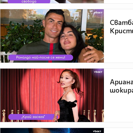
Сватба
Кристи
Ариана
шокира