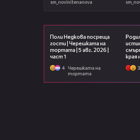
sm_novinitenanova
sm_no
19:25
Поли Недкова посреща
Роди
гости | Черешката на
исти
тортата | 5 авг. 2026 |
смърт
част 1
края 
4
Черешката на
3
тортата