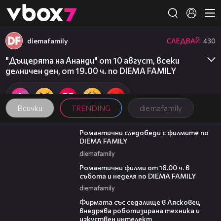
Member of
👾
diemafamily
СЛЕДВАЙ
430
"Дъщерята на Ананди" от 10 август, всеки
делничен ден, от 19.00 ч. по DIEMA FAMILY
Всички
TRENDING
diemafamily
00:31
Романтични следобеди с филмите по
DIEMA FAMILY
diemafamily
00:36
Романтични филми от 18.00 ч. в
събота и неделя по DIEMA FAMILY
diemafamily
00:06
Фирмата със седалище в Лясковец
внедрява роботизирана техника и
изкуствен интелект