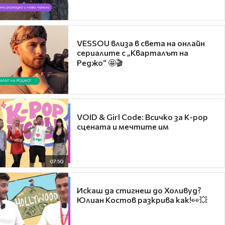
VESSOU влиза в света на онлайн
сериалите с „Кварталът на
Реджо“ 🤩🎬
VOID & Girl Code: Всичко за K-pop
сцената и мечтите им
07:50
Искаш да стигнеш до Холивуд?
Юлиан Костов разкрива как!👀💥