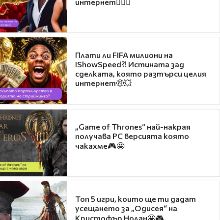
интернет❤️‍🔥🔥
Плати ли FIFA милиони на
IShowSpeed?! Истината зад
сделката, която разтърси целия
интернет🤑💥
„Game of Thrones“ най-накрая
получава PC версията която
чакахме🎮🤩
Топ 5 игри, които ще ти дадат
усещането за „Одисея“ на
Кристофър Нолан🤩🎮