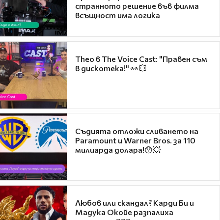
странното решение във филма
всъщност има логика
Theo в The Voice Cast: "Правен съм
в дискотека!" 👀💥
Съдията отложи сливането на
Paramount и Warner Bros. за 110
милиарда долара!😯💥
Любов или скандал? Карди Би и
Мадука Окойе разпалиха