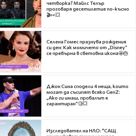
четворка? Майлс Телър
проговаря десетилетие по-късно
🎬👀💥
Селена Гомес празнува рождения
си ден: Как момичето от „Disney“
се превърна в световна икона🤩🎂
Джон Сина сподели 4 неща, които
могат да съсипят всяко GenZ:
„Ако ги имаш, провалът е
гарантиран“🧐💥
Изследовател на НЛО: "САЩ