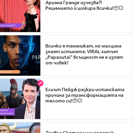
Ариана Гранде изчезва?!
Решението ѝ шокира всички!😯💥
Всички я тананикат, но малцина
знаят истината: VIRAL хитът
„Papaoutai“ всъщност не е изпят
от човек!
Елиът Пейдж разкри истинската
причина за трансформацията на
тялото си!😯💥
Травис Скот получи подарък