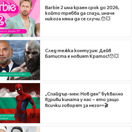
Barbie 2 има краен срок до 2026,
който трябва да спази, иначе
никога няма да се случи.😯💥
След тежка контузия: Дейв
Батиста е новият Кратос!😯💥
„Спайдър-мен: Нов ден“ буквално
взриви кината у нас – ето защо
всички говорят за него👀🎬