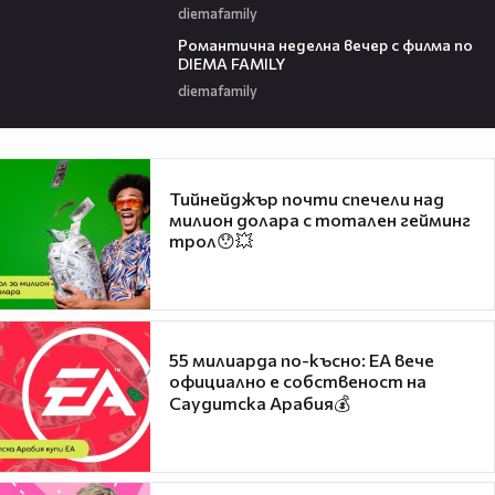
diemafamily
00:21
Романтичнa неделна вечер с филма по
DIEMA FAMILY
diemafamily
Тийнейджър почти спечели над
милион долара с тотален гейминг
трол😯💥
55 милиарда по-късно: EA вече
официално е собственост на
Саудитска Арабия💰