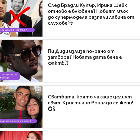
След Брадли Купър, Ирина Шейк
отново е влюбена? Новият мъж
до супермодела разпали лавина от
слухове🧐
Пи Диди излиза по-рано от
затвора? Новата дата вече е
факт!💥
Сватбата, която чакаше целият
свят! Кристиано Роналдо се жени!
💍🍾