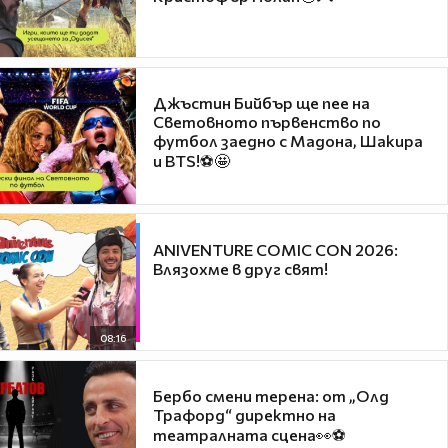
Джъстин Бийбър ще пее на
Световното първенство по
футбол заедно с Мадона, Шакира
и BTS!⚽🤩
ANIVENTURE COMIC CON 2026:
Влязохме в друг свят!
08:16
Бербо смени терена: от „Олд
Трафорд“ директно на
театралната сцена👀⚽