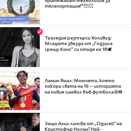
притежават технология за
телепортация!"😯💥
Трагедия разтърси Холивуд:
Младата звезда от „Годзила
срещу Конг“ си отиде на 18🕊️
Ламин Ямал: Момчето, което
покори света на 19 — историята
на новия символ във футбола🤩⚽
Защо Ахил липсва от „Одисей“ на
Кристофър Нолън? Най-