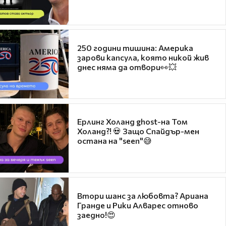
250 години тишина: Америка
зарови капсула, която никой жив
днес няма да отвори👀💥
Ерлинг Холанд ghost-на Том
Холанд?! 💀 Защо Спайдър-мен
остана на "seen"😅
Втори шанс за любовта? Ариана
Гранде и Рики Алварес отново
заедно!😍