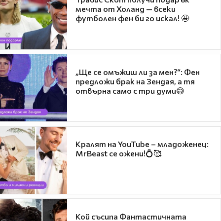
мечта от Холанд — всеки
футболен фен би го искал! 🤩
„Ще се омъжиш ли за мен?“: Фен
предложи брак на Зендая, а тя
отвърна само с три думи😅
Кралят на YouTube – младоженец:
MrBeast се ожени!💍🥰
Кой съсипа Фантастичната