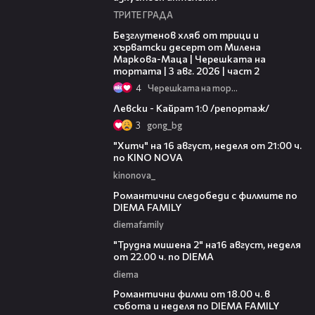
ТРИТЕ ГРАДА
15:35
Безглутенов хляб от трици и
хърватски десерт от Милена
Маркова-Маца | Черешката на
тортата | 3 авг. 2026 | част 2
4
Черешката на тортата
05:57
Левски - Кайрат 1:0 /репортаж/
3
gong_bg
00:30
"Хитч" на 16 август, неделя от 21:00 ч.
по KINO NOVA
kinonova_
00:31
Романтични следобеди с филмите по
DIEMA FAMILY
diemafamily
00:31
"Трудна мишена 2" на16 август, неделя
от 22.00 ч. по DIEMA
diema
00:36
Романтични филми от 18.00 ч. в
събота и неделя по DIEMA FAMILY