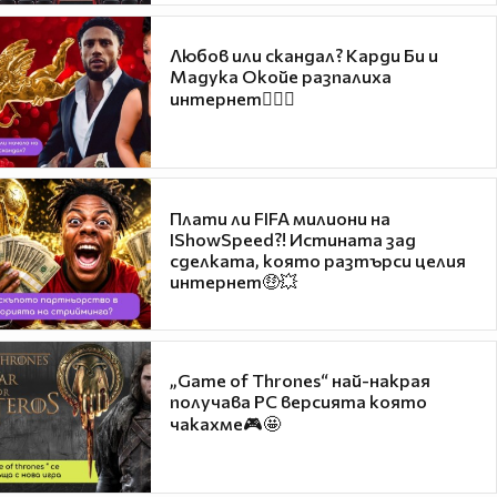
Любов или скандал? Карди Би и
Мадука Окойе разпалиха
интернет❤️‍🔥🔥
Плати ли FIFA милиони на
IShowSpeed?! Истината зад
сделката, която разтърси целия
интернет🤑💥
„Game of Thrones“ най-накрая
получава PC версията която
чакахме🎮🤩