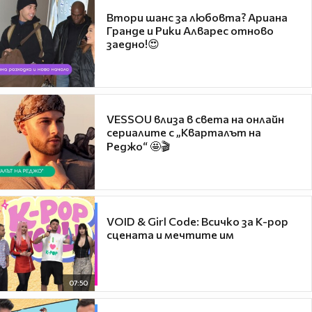
Втори шанс за любовта? Ариана
Гранде и Рики Алварес отново
заедно!😍
VESSOU влиза в света на онлайн
сериалите с „Кварталът на
Реджо“ 🤩🎬
VOID & Girl Code: Всичко за K-pop
сцената и мечтите им
07:50