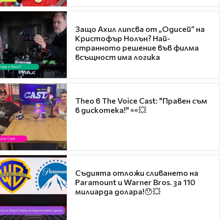
Защо Ахил липсва от „Одисей“ на
Кристофър Нолън? Най-
странното решение във филма
всъщност има логика
Theo в The Voice Cast: "Правен съм
в дискотека!" 👀💥
Съдията отложи сливането на
Paramount и Warner Bros. за 110
милиарда долара!😯💥