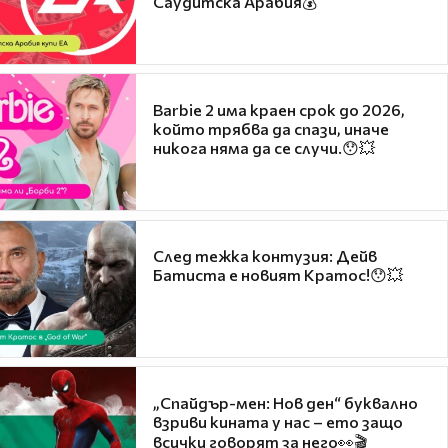
Саудитска Арабия💰
Barbie 2 има краен срок до 2026,
който трябва да спази, иначе
никога няма да се случи.😯💥
След тежка контузия: Дейв
Батиста е новият Кратос!😯💥
„Спайдър-мен: Нов ден“ буквално
взриви кината у нас – ето защо
всички говорят за него👀🎬