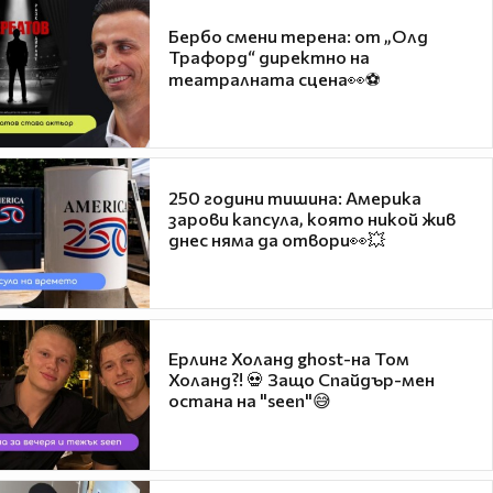
Бербо смени терена: от „Олд
Трафорд“ директно на
театралната сцена👀⚽
250 години тишина: Америка
зарови капсула, която никой жив
днес няма да отвори👀💥
Ерлинг Холанд ghost-на Том
Холанд?! 💀 Защо Спайдър-мен
остана на "seen"😅