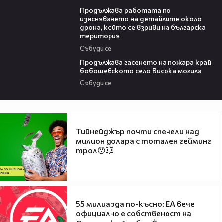
03:59
Продължава работата по
изясняването на детайлите около
дрона, който се взриви на българска
територия
Събуди се
03:41
Продължава гасенето на пожара край
бобошевското село Висока могила
Събуди се
Тийнейджър почти спечели над
милион долара с тотален гейминг
трол😯💥
55 милиарда по-късно: EA вече
официално е собственост на