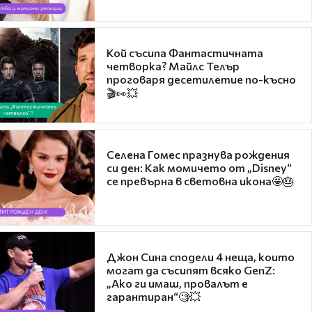
Кой съсипа Фантастичната
четворка? Майлс Телър
проговаря десетилетие по-късно
🎬👀💥
Селена Гомес празнува рождения
си ден: Как момичето от „Disney“
се превърна в световна икона🤩🎂
Джон Сина сподели 4 неща, които
могат да съсипят всяко GenZ:
„Ако ги имаш, провалът е
гарантиран“🧐💥