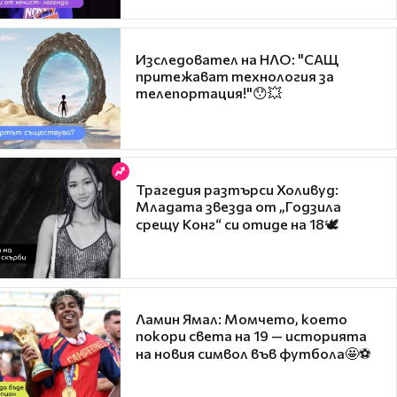
Изследовател на НЛО: "САЩ
притежават технология за
телепортация!"😯💥
Трагедия разтърси Холивуд:
Младата звезда от „Годзила
срещу Конг“ си отиде на 18🕊️
Ламин Ямал: Момчето, което
покори света на 19 — историята
на новия символ във футбола🤩⚽