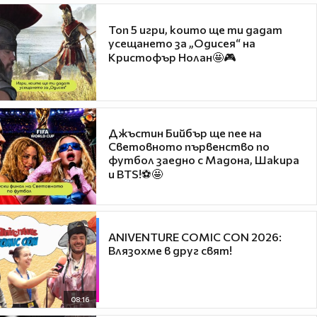
Топ 5 игри, които ще ти дадат
усещането за „Одисея“ на
Кристофър Нолан🤩🎮
Джъстин Бийбър ще пее на
Световното първенство по
футбол заедно с Мадона, Шакира
и BTS!⚽🤩
ANIVENTURE COMIC CON 2026:
Влязохме в друг свят!
08:16