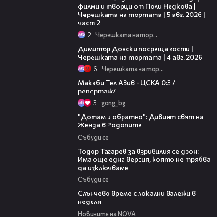
филми и творци от Поли Недкова |
Черешката на тортата | 5 авг. 2026 |
част 2
2
Черешката на тортата
17:43
Димитър Донски посреща гости |
Черешката на тортата | 4 авг. 2026
6
Черешката на тортата
09:11
Макаби Тел Авив - ЦСКА 0:3 /
репортаж/
3
gong_bg
06:40
"Дотам и обратно": Дивият свят на
Женда в Родопите
Събуди се
15:02
Тодор Тагарев за взривилия се дрон:
Има още една версия, която не трябва
да изключваме
Събуди се
00:56
Слънчево време с локални валежи в
неделя
Новините на NOVA