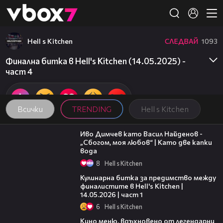
Member of
👾
Hell s Kitchen
СЛЕДВАЙ
1093
Финална битка в Hell's Kitchen (14.05.2025) -
част 4
Всички
TRENDING
Hell s Kitchen
07:36
Иво Димчев като Васил Найденов -
„Сбогом, моя любов“ | Като две капки
вода
8
Hell s Kitchen
15:12
Кулинарна битка за предимство между
финалистите в Hell's Kitchen |
14.05.2026 | част 1
6
Hell s Kitchen
15:31
Кино меню, вдъхновено от легендарни