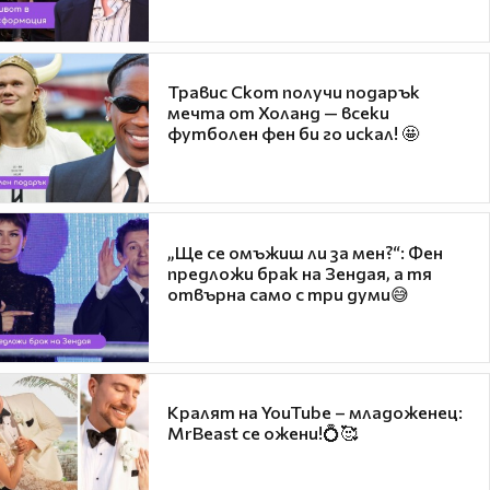
Травис Скот получи подарък
мечта от Холанд — всеки
футболен фен би го искал! 🤩
„Ще се омъжиш ли за мен?“: Фен
предложи брак на Зендая, а тя
отвърна само с три думи😅
Кралят на YouTube – младоженец:
MrBeast се ожени!💍🥰