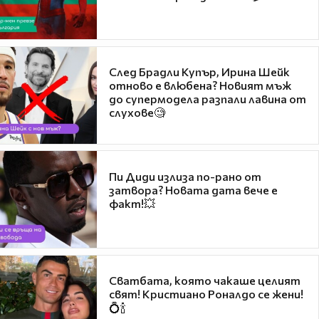
След Брадли Купър, Ирина Шейк
отново е влюбена? Новият мъж
до супермодела разпали лавина от
слухове🧐
Пи Диди излиза по-рано от
затвора? Новата дата вече е
факт!💥
Сватбата, която чакаше целият
свят! Кристиано Роналдо се жени!
💍🍾