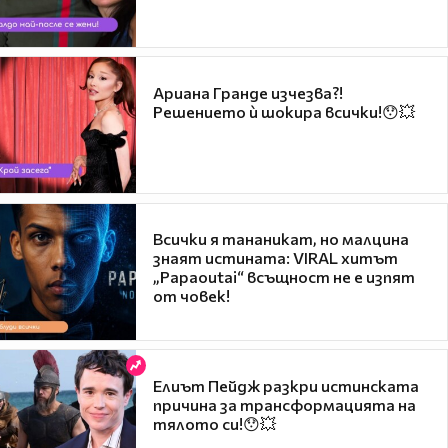
Ариана Гранде изчезва?!
Решението ѝ шокира всички!😯💥
Всички я тананикат, но малцина
знаят истината: VIRAL хитът
„Papaoutai“ всъщност не е изпят
от човек!
Елиът Пейдж разкри истинската
причина за трансформацията на
тялото си!😯💥