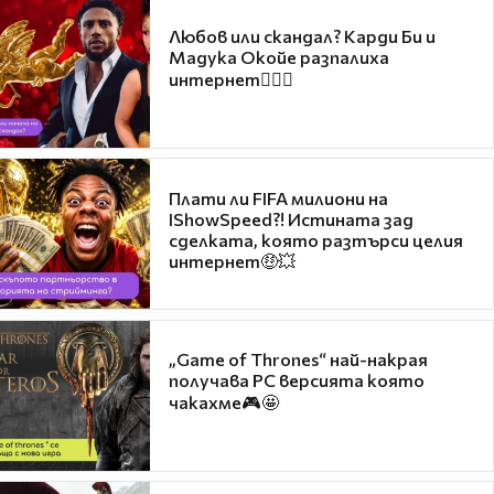
Любов или скандал? Карди Би и
Мадука Окойе разпалиха
интернет❤️‍🔥🔥
Плати ли FIFA милиони на
IShowSpeed?! Истината зад
сделката, която разтърси целия
интернет🤑💥
„Game of Thrones“ най-накрая
получава PC версията която
чакахме🎮🤩