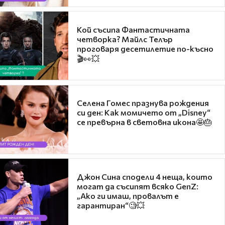
Кой съсипа Фантастичната
четворка? Майлс Телър
проговаря десетилетие по-късно
🎬👀💥
Селена Гомес празнува рождения
си ден: Как момичето от „Disney“
се превърна в световна икона🤩🎂
Джон Сина сподели 4 неща, които
могат да съсипят всяко GenZ:
„Ако ги имаш, провалът е
гарантиран“🧐💥