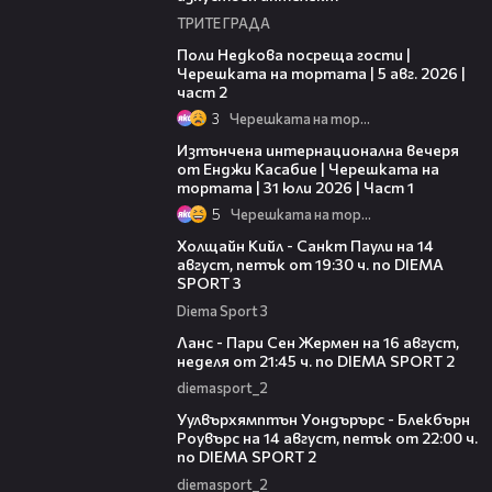
ТРИТЕ ГРАДА
13:03
Поли Недкова посреща гости |
Черешката на тортата | 5 авг. 2026 |
част 2
3
Черешката на тортата
18:07
Изтънчена интернационална вечеря
от Енджи Касабие | Черешката на
тортата | 31 юли 2026 | Част 1
5
Черешката на тортата
00:36
Холщайн Кийл - Санкт Паули на 14
август, петък от 19:30 ч. по DIEMA
SPORT 3
Diema Sport 3
00:45
Ланс - Пари Сен Жермен на 16 август,
неделя от 21:45 ч. по DIEMA SPORT 2
diemasport_2
00:37
Уулвърхямптън Уондърърс - Блекбърн
Роувърс на 14 август, петък от 22:00 ч.
по DIEMA SPORT 2
diemasport_2