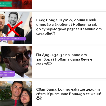
След Брадли Купър, Ирина Шейк
отново е влюбена? Новият мъж
до супермодела разпали лавина от
слухове🧐
Пи Диди излиза по-рано от
затвора? Новата дата вече е
факт!💥
Сватбата, която чакаше целият
свят! Кристиано Роналдо се жени!
💍🍾