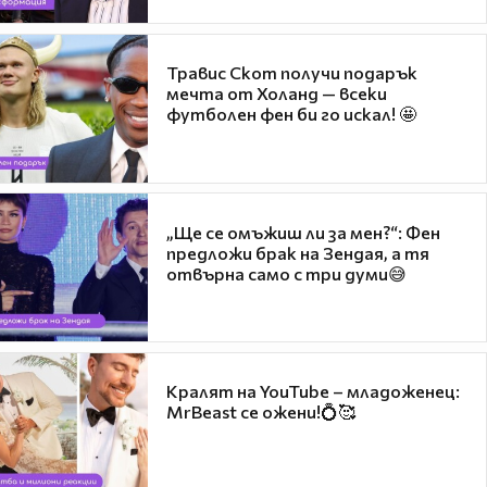
Травис Скот получи подарък
мечта от Холанд — всеки
футболен фен би го искал! 🤩
„Ще се омъжиш ли за мен?“: Фен
предложи брак на Зендая, а тя
отвърна само с три думи😅
Кралят на YouTube – младоженец:
MrBeast се ожени!💍🥰