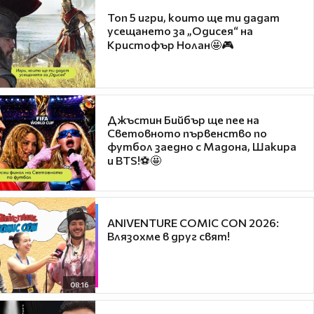
Топ 5 игри, които ще ти дадат
усещането за „Одисея“ на
Кристофър Нолан🤩🎮
Джъстин Бийбър ще пее на
Световното първенство по
футбол заедно с Мадона, Шакира
и BTS!⚽🤩
ANIVENTURE COMIC CON 2026:
Влязохме в друг свят!
08:16