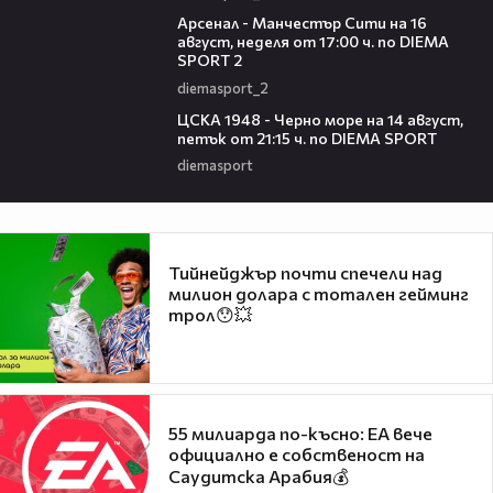
00:38
Арсенал - Манчестър Сити на 16
август, неделя от 17:00 ч. по DIEMA
SPORT 2
diemasport_2
00:35
ЦСКА 1948 - Черно море на 14 август,
петък от 21:15 ч. по DIEMA SPORT
diemasport
Тийнейджър почти спечели над
милион долара с тотален гейминг
трол😯💥
55 милиарда по-късно: EA вече
официално е собственост на
Саудитска Арабия💰