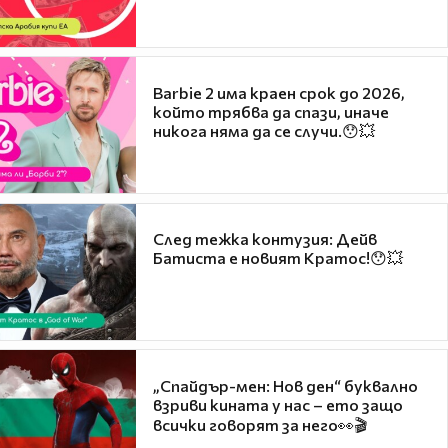
Barbie 2 има краен срок до 2026,
който трябва да спази, иначе
никога няма да се случи.😯💥
След тежка контузия: Дейв
Батиста е новият Кратос!😯💥
„Спайдър-мен: Нов ден“ буквално
взриви кината у нас – ето защо
всички говорят за него👀🎬