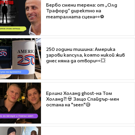
Бербо смени терена: от „Олд
Трафорд“ директно на
театралната сцена👀⚽
250 години тишина: Америка
зарови капсула, която никой жив
днес няма да отвори👀💥
Ерлинг Холанд ghost-на Том
Холанд?! 💀 Защо Спайдър-мен
остана на "seen"😅