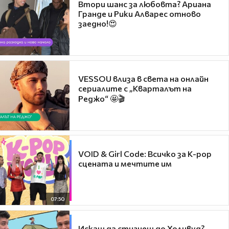
Втори шанс за любовта? Ариана
Гранде и Рики Алварес отново
заедно!😍
VESSOU влиза в света на онлайн
сериалите с „Кварталът на
Реджо“ 🤩🎬
VOID & Girl Code: Всичко за K-pop
сцената и мечтите им
07:50
Искаш да стигнеш до Холивуд?