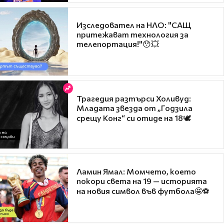
Изследовател на НЛО: "САЩ
притежават технология за
телепортация!"😯💥
Трагедия разтърси Холивуд:
Младата звезда от „Годзила
срещу Конг“ си отиде на 18🕊️
Ламин Ямал: Момчето, което
покори света на 19 — историята
на новия символ във футбола🤩⚽