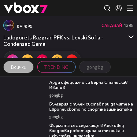
Member of
👾
gongbg
СЛЕДВАЙ
1395
Ludogorets Razgrad PFK vs. Levski Sofia -
Condensed Game
Всички
TRENDING
gongbg
00:19
Арда официално си върна Станислав
Иванов
gongbg
00:47
България с пълен състав при дамите на
Европейското по спортна гимнастика
gongbg
00:06
Фирмата със седалище в Лясковец
внедрява роботизирана техника и
изкуствен интелект