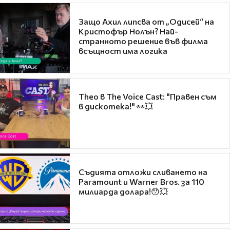
Защо Ахил липсва от „Одисей“ на
Кристофър Нолън? Най-
странното решение във филма
всъщност има логика
Theo в The Voice Cast: "Правен съм
в дискотека!" 👀💥
Съдията отложи сливането на
Paramount и Warner Bros. за 110
милиарда долара!😯💥