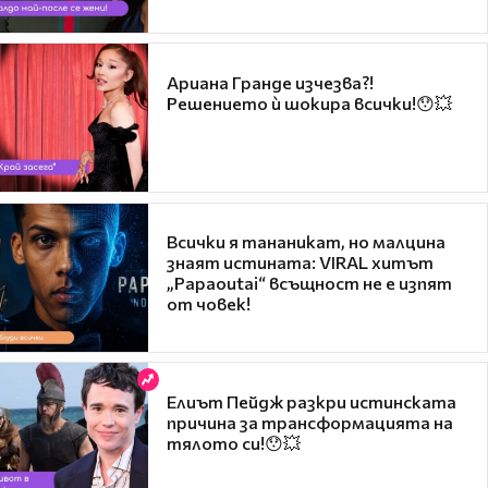
Ариана Гранде изчезва?!
Решението ѝ шокира всички!😯💥
Всички я тананикат, но малцина
знаят истината: VIRAL хитът
„Papaoutai“ всъщност не е изпят
от човек!
Елиът Пейдж разкри истинската
причина за трансформацията на
тялото си!😯💥