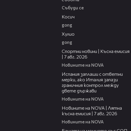
Събуди се
10:17
Косич
gong
09:40
Хулио
gong
03:46
Спортни новини | Късна емисия
| 7 авг. 2026
Новините на NOVA
00:51
Испания заплаши с ответни
мерки, ако Италия запази
граничния контрол между
двете държави
Новините на NOVA
21:18
Новините на NOVA | Лятна
късна емисия | 7 авг. 2026
Новините на NOVA
00:30
Бащата на момчето със СОП,