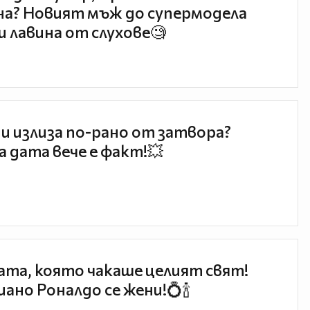
а? Новият мъж до супермодела
и лавина от слухове🧐
и излиза по-рано от затвора?
 дата вече е факт!💥
та, която чакаше целият свят!
ано Роналдо се жени!💍🍾