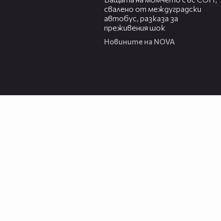
свалено от междуградски
автобус, разказа за
преживения шок
Новините на NOVA