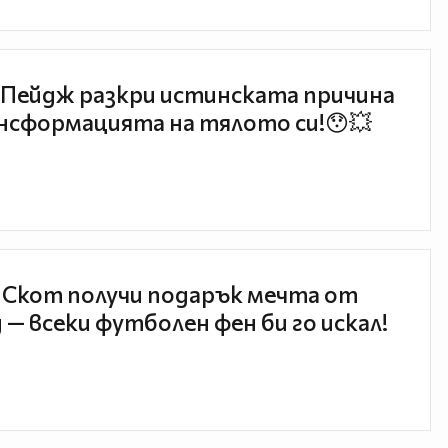
Пейдж разкри истинската причина
нсформацията на тялото си!😯💥
 Скот получи подарък мечта от
 — всеки футболен фен би го искал!