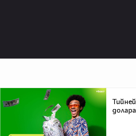
Тийней
долара