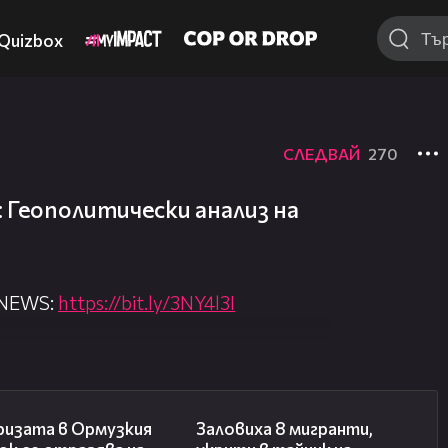
Quizbox
СЛЕДВАЙ
270
: Геополитически анализ на
 NEWS:
https://bit.ly/3NY4l3I
nova.bg/
//nova.bg/live/news
14:07
00:31
ризата в Ормузкия
Заловиха 8 мигранти,