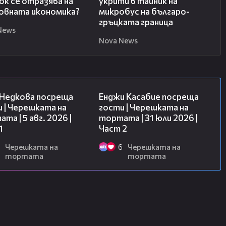
к се отразява на
укрити в тайник на
овната икономика?
микробус на българо-
гръцката граница
News
Nova News
19:25
16:45
 Недкова посреща
Енджи Касабие посреща
 | Черешката на
гости | Черешката на
та | 5 авг. 2026 |
тортата | 31 юли 2026 |
1
Част 2
Черешката на
6
Черешката на
тортата
тортата