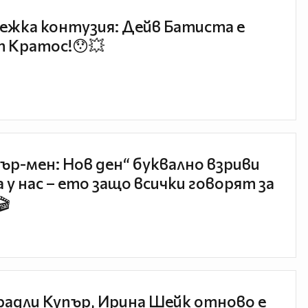
ежка контузия: Дейв Батиста е
 Кратос!😯💥
ър-мен: Нов ден“ буквално взриви
 у нас – ето защо всички говорят за
🎬
радли Купър, Ирина Шейк отново е