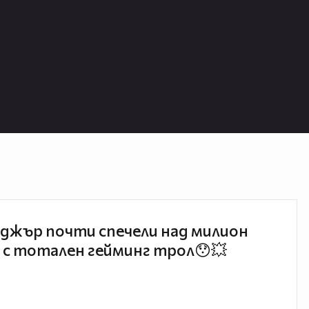
джър почти спечели над милион
 с тотален гейминг трол😯💥