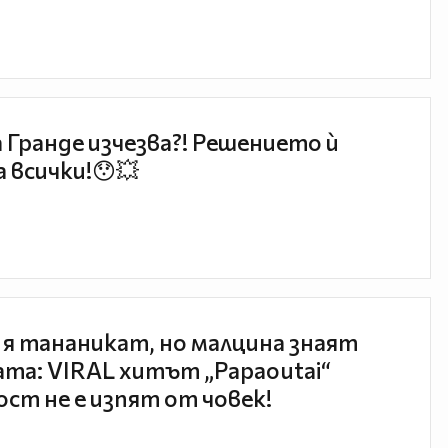
 Гранде изчезва?! Решението ѝ
 всички!😯💥
 я тананикат, но малцина знаят
та: VIRAL хитът „Papaoutai“
ст не е изпят от човек!