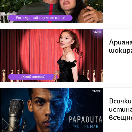
Ариана
шокира
Всички
истина
всъщно