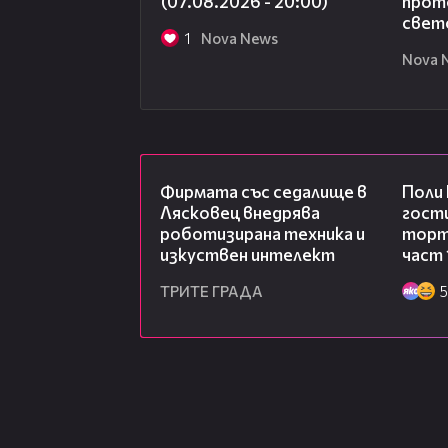
(07.08.2026 - 20:00)
прото
свет
1
Nova News
Nova 
00:06
Фирмата със седалище в
Поли
Лясковец внедрява
гости
роботизирана техника и
торта
изкуствен интелект
част 
ТРИТЕ ГРАДА
5