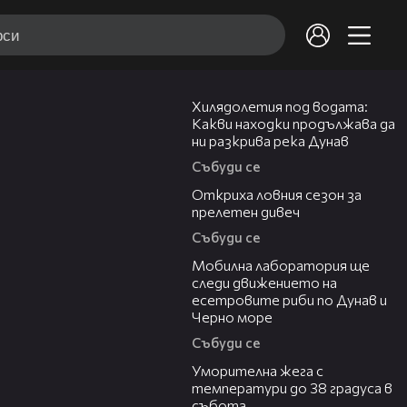
03:43
Хилядолетия под водата:
Какви находки продължава да
ни разкрива река Дунав
Събуди се
04:48
Откриха ловния сезон за
прелетен дивеч
Събуди се
04:09
Мобилна лаборатория ще
следи движението на
есетровите риби по Дунав и
Черно море
Събуди се
04:15
Уморителна жега с
температури до 38 градуса в
събота