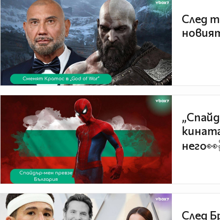
След т
новият
„Спайд
кината
него👀
След Б