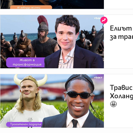
Елиът 
за тра
Травис
Холанд
🤩