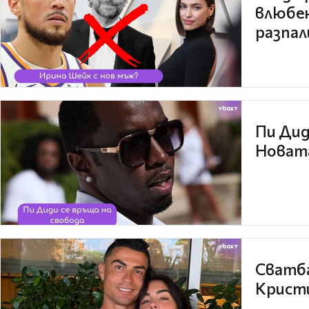
влюбен
разпал
Пи Дид
Новата
Сватба
Кристи