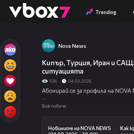
Member of
👾
Trending
Nova News
Кипър, Турция, Иран и САЩ
ситуацията
536
04.03.2026
Абонирай се за профила на NOVA
Посети официалния сайт:
http://
Виж повече
Гледай NOVA NEWS на живо:
http:
22:56
Новините на NOVA NEWS
Как к