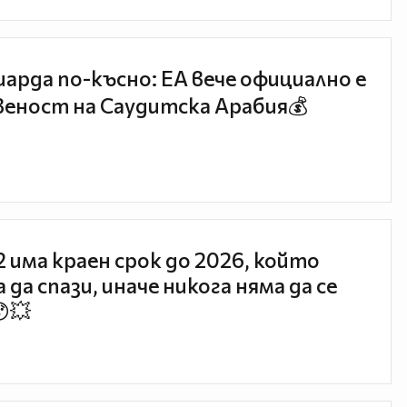
иарда по-късно: EA вече официално е
еност на Саудитска Арабия💰
 2 има краен срок до 2026, който
 да спази, иначе никога няма да се
😯💥