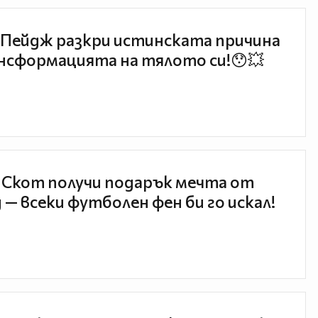
Пейдж разкри истинската причина
нсформацията на тялото си!😯💥
 Скот получи подарък мечта от
 — всеки футболен фен би го искал!