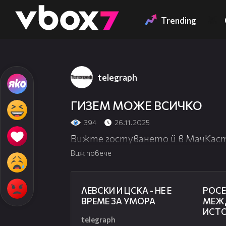
Member of
👾
Trending
telegraph
ГИЗЕМ МОЖЕ ВСИЧКО
394
26.11.2025
Вижте гостуването й в МачКас
Виж повече
31:36
ЛЕВСКИ И ЦСКА - НЕ Е
РОСЕ
ВРЕМЕ ЗА УМОРА
МЕЖ
ИСТ
telegraph