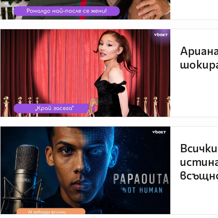
Ариана
шокира
Всички
истина
всъщно