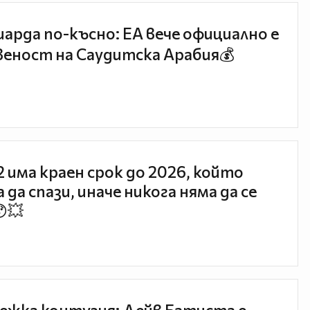
иарда по-късно: EA вече официално е
еност на Саудитска Арабия💰
 2 има краен срок до 2026, който
 да спази, иначе никога няма да се
😯💥