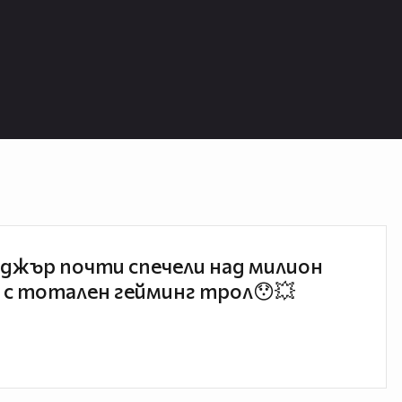
джър почти спечели над милион
 с тотален гейминг трол😯💥