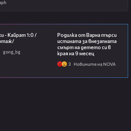
aph
05:57
03:09
и - Кайрат 1:0 /
Родилка от Варна търси
ртаж/
истината за внезапната
смърт на детето си в
gong_bg
края на 9 месец
3
Новините на NOVA