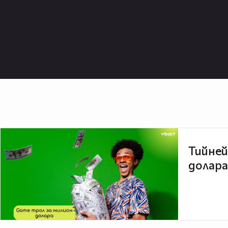
Тийней
долара