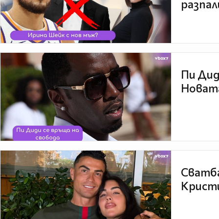
разпал
Пи Дид
Новата
Сватба
Кристи