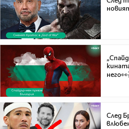
След т
новият
„Спайд
кината
него👀
След Б
влюбен