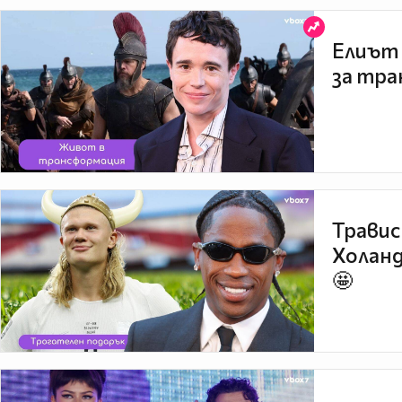
Елиът 
за тра
Травис
Холанд
🤩