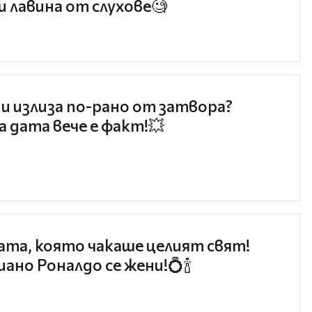
и лавина от слухове🧐
и излиза по-рано от затвора?
 дата вече е факт!💥
та, която чакаше целият свят!
ано Роналдо се жени!💍🍾