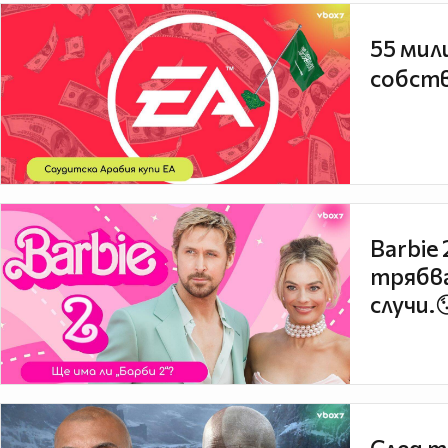
55 мил
собств
Barbie
трябва
случи.