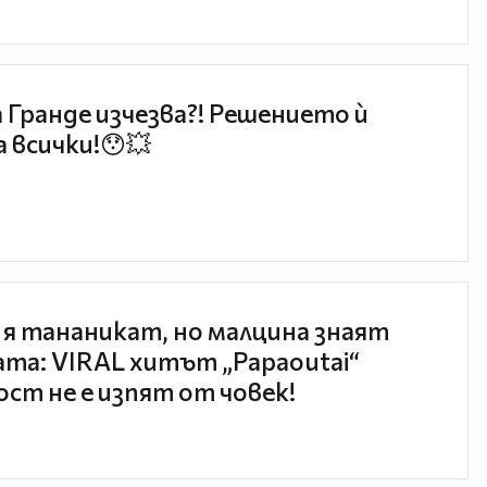
 Гранде изчезва?! Решението ѝ
 всички!😯💥
 я тананикат, но малцина знаят
та: VIRAL хитът „Papaoutai“
ст не е изпят от човек!