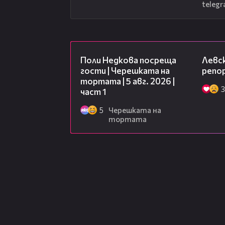
telegr
19:25
Поли Недкова посреща
Левск
гости | Черешката на
репо
тортата | 5 авг. 2026 |
3
част 1
5
Черешката на
тортата