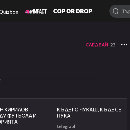
Quizbox
СЛЕДВАЙ
23
т
50:51
49:33
Н КИРИЛОВ -
КЪДЕ ГО ЧУКАШ, КЪДЕ СЕ
ДУ ФУТБОЛА И
ПУКА
ОРИЯТА
telegraph