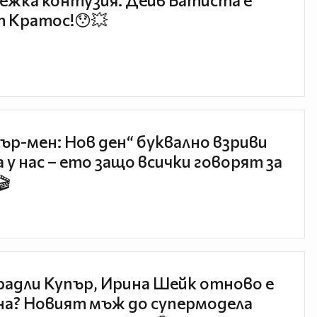
ежка контузия: Дейв Батиста е
 Кратос!😯💥
ър-мен: Нов ден“ буквално взриви
 у нас – ето защо всички говорят за
🎬
радли Купър, Ирина Шейк отново е
а? Новият мъж до супермодела