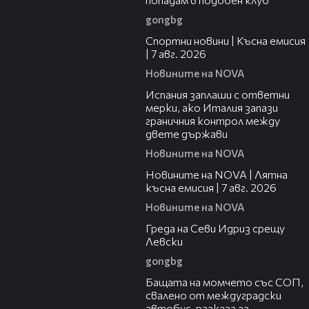
gongbg
03:46
Спортни новини | Късна емисия
| 7 авг. 2026
Новините на NOVA
00:51
Испания заплаши с ответни
мерки, ако Италия запази
граничния контрол между
двете държави
Новините на NOVA
21:18
Новините на NOVA | Лятна
късна емисия | 7 авг. 2026
Новините на NOVA
01:30
Греда на Севи Идриз срещу
Левски
gongbg
00:30
Бащата на момчето със СОП,
свалено от междуградски
автобус, разказа за