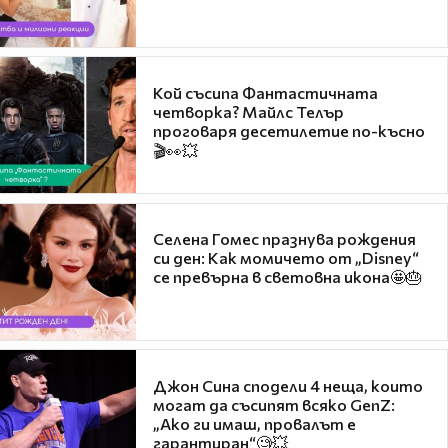
Кой съсипа Фантастичната
четворка? Майлс Телър
проговаря десетилетие по-късно
🎬👀💥
Селена Гомес празнува рождения
си ден: Как момичето от „Disney“
се превърна в световна икона🤩🎂
Джон Сина сподели 4 неща, които
могат да съсипят всяко GenZ:
„Ако ги имаш, провалът е
гарантиран“🧐💥