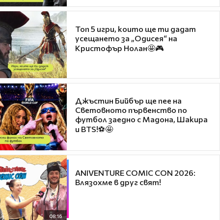
Топ 5 игри, които ще ти дадат
усещането за „Одисея“ на
Кристофър Нолан🤩🎮
Джъстин Бийбър ще пее на
Световното първенство по
футбол заедно с Мадона, Шакира
и BTS!⚽🤩
ANIVENTURE COMIC CON 2026:
Влязохме в друг свят!
08:16