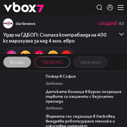
Member of
👾
dariknews
СЛЕДВАЙ
83
Удар на ГДБОП: Спипаха контрабанда на 400
кг марихуана за над 4 млн. евро
Всички
TRENDING
dariknews
00:20
Пожар в София
dariknews
00:27
Детската болница в Бургас посрещна
първите си пациенти с безплатни
прегледи
dariknews
00:06
Фирмата със седалище в Лясковец
внедрява роботизирана техника и
изкуствен интелект