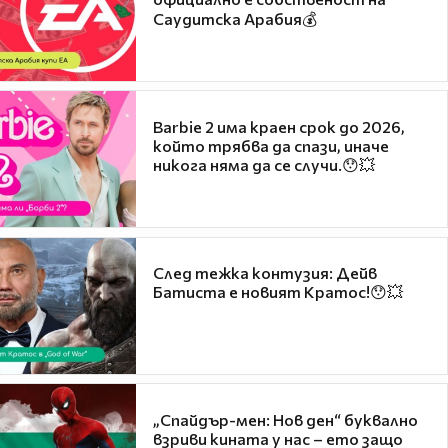
Саудитска Арабия💰
Barbie 2 има краен срок до 2026,
който трябва да спази, иначе
никога няма да се случи.😯💥
След тежка контузия: Дейв
Батиста е новият Кратос!😯💥
„Спайдър-мен: Нов ден“ буквално
взриви кината у нас – ето защо