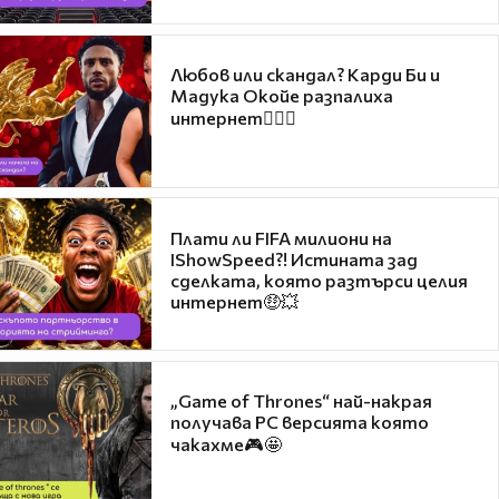
Любов или скандал? Карди Би и
Мадука Окойе разпалиха
интернет❤️‍🔥🔥
Плати ли FIFA милиони на
IShowSpeed?! Истината зад
сделката, която разтърси целия
интернет🤑💥
„Game of Thrones“ най-накрая
получава PC версията която
чакахме🎮🤩