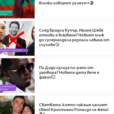
всички говорят за него👀🎬
След Брадли Купър, Ирина Шейк
отново е влюбена? Новият мъж
до супермодела разпали лавина от
слухове🧐
Пи Диди излиза по-рано от
затвора? Новата дата вече е
факт!💥
Сватбата, която чакаше целият
свят! Кристиано Роналдо се жени!