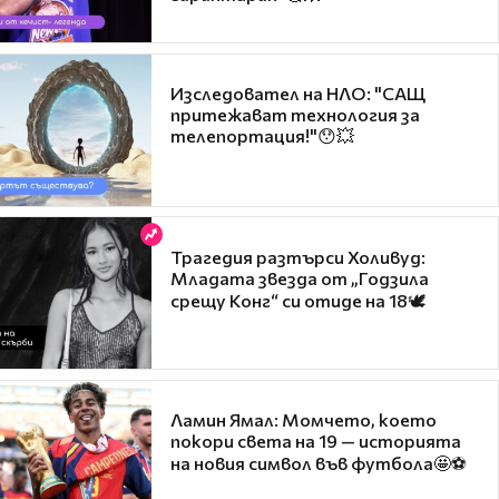
Изследовател на НЛО: "САЩ
притежават технология за
телепортация!"😯💥
Трагедия разтърси Холивуд:
Младата звезда от „Годзила
срещу Конг“ си отиде на 18🕊️
Ламин Ямал: Момчето, което
покори света на 19 — историята
на новия символ във футбола🤩⚽