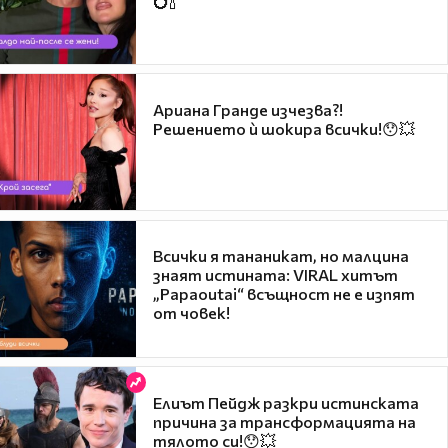
💍🍾
Ариана Гранде изчезва?!
Решението ѝ шокира всички!😯💥
Всички я тананикат, но малцина
знаят истината: VIRAL хитът
„Papaoutai“ всъщност не е изпят
от човек!
Елиът Пейдж разкри истинската
причина за трансформацията на
тялото си!😯💥