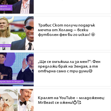
Травис Скот получи подарък
мечта от Холанд — всеки
футболен фен би го искал! 🤩
„Ще се омъжиш ли за мен?“: Фен
предложи брак на Зендая, а тя
отвърна само с три думи😅
Кралят на YouTube – младоженец:
MrBeast се ожени!💍🥰