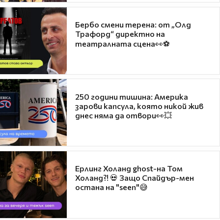
Бербо смени терена: от „Олд
Трафорд“ директно на
театралната сцена👀⚽
250 години тишина: Америка
зарови капсула, която никой жив
днес няма да отвори👀💥
Ерлинг Холанд ghost-на Том
Холанд?! 💀 Защо Спайдър-мен
остана на "seen"😅