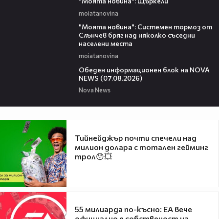
"Моята новина": Щъркели
moiatanovina
00:16
"Моята новина": Системен тормоз от
Слънчев бряг над няколко съседни
населени места
moiatanovina
01:10:25
Обеден информационен блок на NOVA
NEWS (07.08.2026)
Nova News
Тийнейджър почти спечели над
милион долара с тотален гейминг
трол😯💥
55 милиарда по-късно: EA вече
официално е собственост на