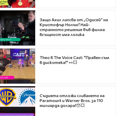
Защо Ахил липсва от „Одисей“ на
Кристофър Нолън? Най-
странното решение във филма
всъщност има логика
Theo в The Voice Cast: "Правен съм
в дискотека!" 👀💥
Съдията отложи сливането на
Paramount и Warner Bros. за 110
милиарда долара!😯💥