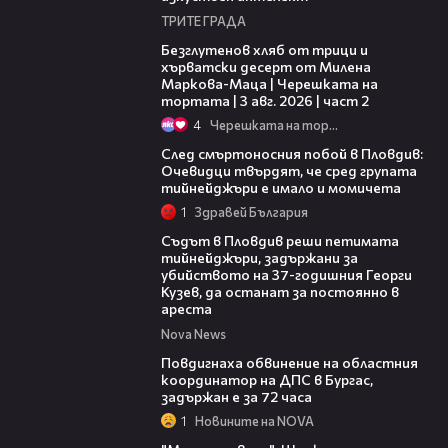
ТРИТЕ ГРАДА
15:35
Безглутенов хляб от трици и
хърватски десерт от Милена
Маркова-Маца | Черешката на
тортата | 3 авг. 2026 | част 2
4
Черешката на тортата
09:32
След смъртоносния побой в Пловдив:
Очевидци твърдят, че сред групата
тийнейджъри е имало и момичета
1
Здравей България
01:34
Съдът в Пловдив реши петимата
тийнейджъри, задържани за
убийството на 37-годишния Георги
Кузев, да останат за постоянно в
ареста
Nova News
05:05
Повдигнаха обвинение на областния
координатор на ДПС в Бургас,
задържан е за 72 часа
1
Новините на NOVA
00:29