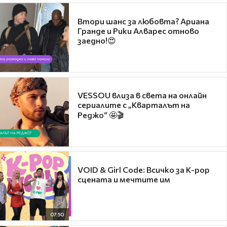
Втори шанс за любовта? Ариана
Гранде и Рики Алварес отново
заедно!😍
VESSOU влиза в света на онлайн
сериалите с „Кварталът на
Реджо“ 🤩🎬
VOID & Girl Code: Всичко за K-pop
сцената и мечтите им
07:50