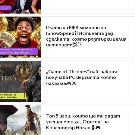
Плати ли FIFA милиони на
IShowSpeed?! Истината зад
сделката, която разтърси целия
интернет🤑💥
„Game of Thrones“ най-накрая
получава PC версията която
чакахме🎮🤩
Топ 5 игри, които ще ти дадат
усещането за „Одисея“ на
Кристофър Нолан🤩🎮