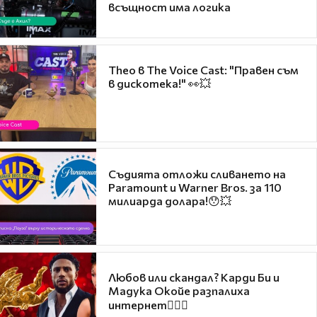
всъщност има логика
Theo в The Voice Cast: "Правен съм
в дискотека!" 👀💥
Съдията отложи сливането на
Paramount и Warner Bros. за 110
милиарда долара!😯💥
Любов или скандал? Карди Би и
Мадука Окойе разпалиха
интернет❤️‍🔥🔥