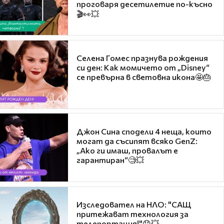
проговаря десетилетие по-късно
🎬👀💥
Селена Гомес празнува рождения
си ден: Как момичето от „Disney“
се превърна в световна икона🤩🎂
Джон Сина сподели 4 неща, които
могат да съсипят всяко GenZ:
„Ако ги имаш, провалът е
гарантиран“🧐💥
Изследовател на НЛО: "САЩ
притежават технология за
телепортация!"😯💥