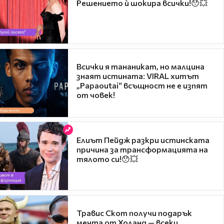
Решението ѝ шокира всички!😯💥
Всички я тананикат, но малцина
знаят истината: VIRAL хитът
„Papaoutai“ всъщност не е изпят
от човек!
Елиът Пейдж разкри истинската
причина за трансформацията на
тялото си!😯💥
Травис Скот получи подарък
мечта от Холанд — всеки