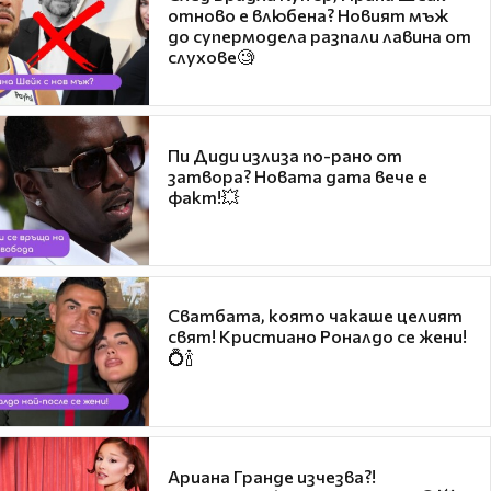
отново е влюбена? Новият мъж
до супермодела разпали лавина от
слухове🧐
Пи Диди излиза по-рано от
затвора? Новата дата вече е
факт!💥
Сватбата, която чакаше целият
свят! Кристиано Роналдо се жени!
💍🍾
Ариана Гранде изчезва?!