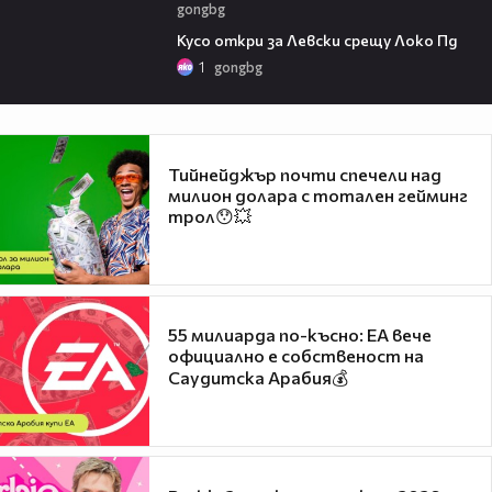
gongbg
01:07
Кусо откри за Левски срещу Локо Пд
1
gongbg
Тийнейджър почти спечели над
милион долара с тотален гейминг
трол😯💥
55 милиарда по-късно: EA вече
официално е собственост на
Саудитска Арабия💰