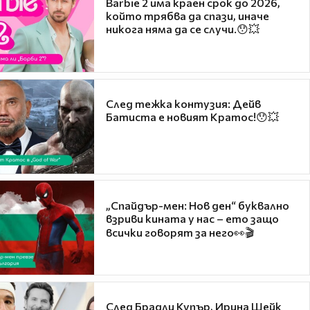
Barbie 2 има краен срок до 2026,
който трябва да спази, иначе
никога няма да се случи.😯💥
След тежка контузия: Дейв
Батиста е новият Кратос!😯💥
„Спайдър-мен: Нов ден“ буквално
взриви кината у нас – ето защо
всички говорят за него👀🎬
След Брадли Купър, Ирина Шейк