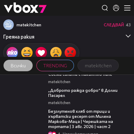
Member of
👾
matekitchen
СЛЕДВАЙ
43
Греяна ракия
Всички
TRENDING
matekitchen
01:35
Свежа салата с пикантно пиле
matekitchen
02:35
„Доброто ражда добро“ в Долни
Пасарел
matekitchen
15:35
Безглутенов хляб от трици и
хърватски десерт от Милена
Маркова-Маца | Черешката на
тортата | 3 авг. 2026 | част 2
4
Черешката на тортата