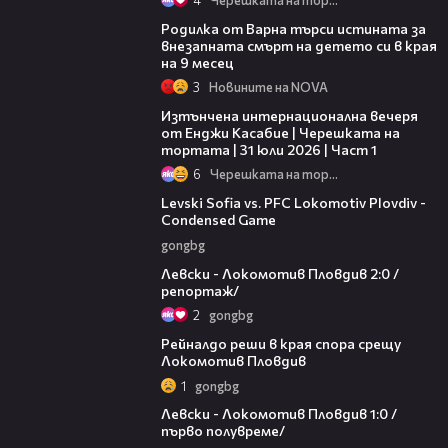
03:09
Родилка от Варна търси истината за
внезапната смърт на детето си в края
на 9 месец
3
Новините на NOVA
18:07
Изтънчена интернационална вечеря
от Енджи Касабие | Черешката на
тортата | 31 юли 2026 | Част 1
6
Черешката на тортата
20:09
Levski Sofia vs. PFC Lokomotiv Plovdiv -
Condensed Game
gongbg
06:10
Левски - Локомотив Пловдив 2:0 /
репортаж/
2
gongbg
01:14
Рейналдо реши в края спора срещу
Локомотив Пловдив
1
gongbg
02:57
Левски - Локомотив Пловдив 1:0 /
първо полувреме/