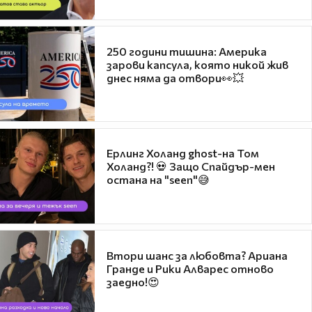
250 години тишина: Америка
зарови капсула, която никой жив
днес няма да отвори👀💥
Ерлинг Холанд ghost-на Том
Холанд?! 💀 Защо Спайдър-мен
остана на "seen"😅
Втори шанс за любовта? Ариана
Гранде и Рики Алварес отново
заедно!😍