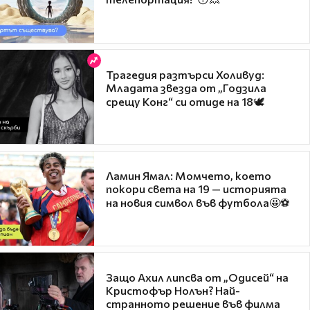
Трагедия разтърси Холивуд:
Младата звезда от „Годзила
срещу Конг“ си отиде на 18🕊️
Ламин Ямал: Момчето, което
покори света на 19 — историята
на новия символ във футбола🤩⚽
Защо Ахил липсва от „Одисей“ на
Кристофър Нолън? Най-
странното решение във филма