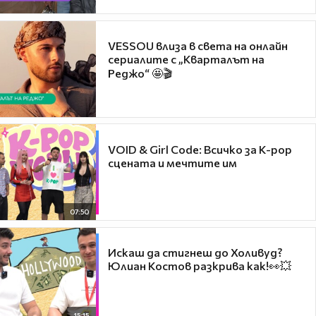
VESSOU влиза в света на онлайн
сериалите с „Кварталът на
Реджо“ 🤩🎬
VOID & Girl Code: Всичко за K-pop
сцената и мечтите им
07:50
Искаш да стигнеш до Холивуд?
Юлиан Костов разкрива как!👀💥
15:15