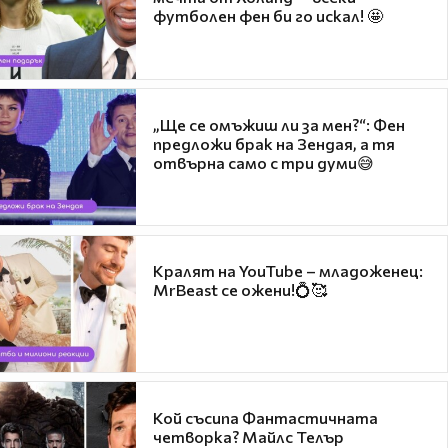
футболен фен би го искал! 🤩
„Ще се омъжиш ли за мен?“: Фен
предложи брак на Зендая, а тя
отвърна само с три думи😅
Кралят на YouTube – младоженец:
MrBeast се ожени!💍🥰
Кой съсипа Фантастичната
четворка? Майлс Телър