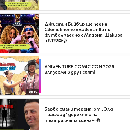
Джъстин Бийбър ще пее на
Световното първенство по
футбол заедно с Мадона, Шакира
и BTS!⚽🤩
ANIVENTURE COMIC CON 2026:
Влязохме в друг свят!
08:16
Бербо смени терена: от „Олд
Трафорд“ директно на
театралната сцена👀⚽