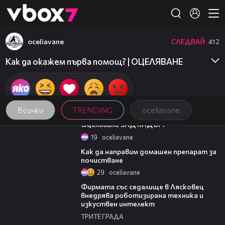
Member of
👾
oceliavane
СЛЕДВАЙ
412
Как да окажем първа помощ? | ОЦЕЛЯВАНЕ
Всички
TRENDING
oceliavane
02:56
Оцеляване ЗАД КАДЪР!
19
oceliavane
01:05
Как да направим домашен препарат за
почистване
29
oceliavane
00:06
Фирмата със седалище в Лясковец
внедрява роботизирана техника и
изкуствен интелект
ТРИТЕ ГРАДА
18:07