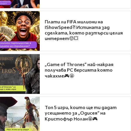
Плати ли FIFA милиони на
IShowSpeed?! Истината зад
сделката, която разтърси целия
интернет🤑💥
„Game of Thrones“ най-накрая
получава PC версията която
чакахме🎮🤩
Топ 5 игри, които ще ти дадат
усещането за „Одисея“ на
Кристофър Нолан🤩🎮