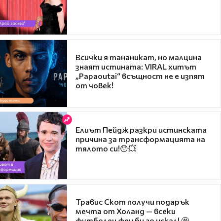
Всички я тананикат, но малцина
знаят истината: VIRAL хитът
„Papaoutai“ всъщност не е изпят
от човек!
Елиът Пейдж разкри истинската
причина за трансформацията на
тялото си!😯💥
Травис Скот получи подарък
мечта от Холанд — всеки
футболен фен би го искал! 🤩