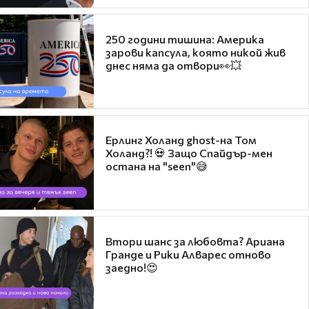
250 години тишина: Америка
зарови капсула, която никой жив
днес няма да отвори👀💥
Ерлинг Холанд ghost-на Том
Холанд?! 💀 Защо Спайдър-мен
остана на "seen"😅
Втори шанс за любовта? Ариана
Гранде и Рики Алварес отново
заедно!😍