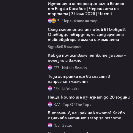
Изтънчена интернационална вечеря
от Енджи Касабие | Черешката на
тортата | 31 юли 2026 | Част 1
5
Черешката на тортата
09:32
След смъртоносния побой в Пловдив:
Очевидци твърдят, че сред групата
тийнейджъри е имало и момичета
Здравей България
03:38
Как да почистваме четките за грим -
полезно и важно
127
Natalis Beauty
00:59
Тези хитринки ще ви спасят в
напрегнат момент
178
Life hacks
03:39
Неща, които ще изчезнат до 20 години
377
Top Of The Tops
03:45
Витамин Д или рак на кожата? Какво
означава летният загар за тялото!
153
Защо
01:11