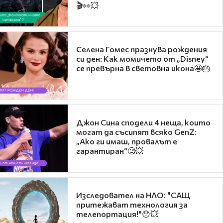
🎬👀💥
Селена Гомес празнува рождения
си ден: Как момичето от „Disney“
се превърна в световна икона🤩🎂
Джон Сина сподели 4 неща, които
могат да съсипят всяко GenZ:
„Ако ги имаш, провалът е
гарантиран“🧐💥
Изследовател на НЛО: "САЩ
притежават технология за
телепортация!"😯💥