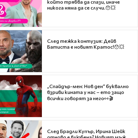
който трябва да спази, иначе
никога няма да се случи.😯💥
След тежка контузия: Дейв
Батиста е новият Кратос!😯💥
„Спайдър-мен: Нов ден“ буквално
взриви кината у нас – ето защо
всички говорят за него👀🎬
След Брадли Купър, Ирина Шейк
отново е влюбена? Новият мъж