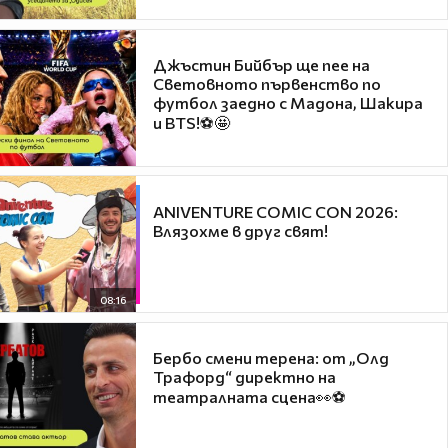
Джъстин Бийбър ще пее на
Световното първенство по
футбол заедно с Мадона, Шакира
и BTS!⚽🤩
ANIVENTURE COMIC CON 2026:
Влязохме в друг свят!
08:16
Бербо смени терена: от „Олд
Трафорд“ директно на
театралната сцена👀⚽