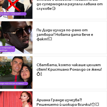
до супермодела разпали лавина от
слухове🧐
Пи Диди излиза по-рано от
затвора? Новата дата вече е
факт!💥
Сватбата, която чакаше целият
свят! Кристиано Роналдо се жени!
💍🍾
Ариана Гранде изчезва?!
Решението ѝ шокира всички!😯💥