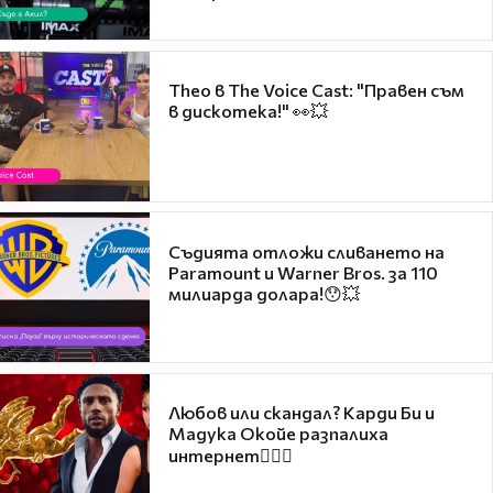
Theo в The Voice Cast: "Правен съм
в дискотека!" 👀💥
Съдията отложи сливането на
Paramount и Warner Bros. за 110
милиарда долара!😯💥
Любов или скандал? Карди Би и
Мадука Окойе разпалиха
интернет❤️‍🔥🔥