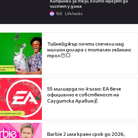
Хитринки за тези, които мразят да
чистят у дома
166
Life hacks
Тийнейджър почти спечели над
милион долара с тотален гейминг
трол😯💥
55 милиарда по-късно: EA вече
официално е собственост на
Саудитска Арабия💰
Barbie 2 има краен срок до 2026,