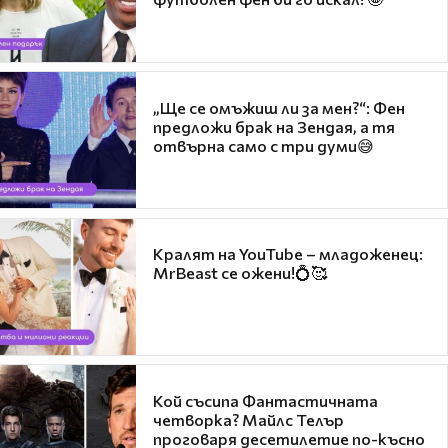
„Ще се омъжиш ли за мен?“: Фен
предложи брак на Зендая, а тя
отвърна само с три думи😅
Кралят на YouTube – младоженец:
MrBeast се ожени!💍🥰
Кой съсипа Фантастичната
четворка? Майлс Телър
проговаря десетилетие по-късно