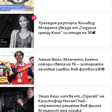
Трагедия разтърси Холивуд:
Младата звезда от „Годзила
срещу Конг“ си отиде на 18🕊️
Ламин Ямал: Момчето, което
покори света на 19 — историята
на новия символ във футбола🤩⚽
Защо Ахил липсва от „Одисей“ на
Кристофър Нолън? Най-
странното решение във филма
всъщност има логика