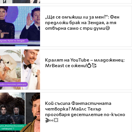
„Ще се омъжиш ли за мен?“: Фен
предложи брак на Зендая, а тя
отвърна само с три думи😅
Кралят на YouTube – младоженец:
MrBeast се ожени!💍🥰
Кой съсипа Фантастичната
четворка? Майлс Телър
проговаря десетилетие по-късно
🎬👀💥