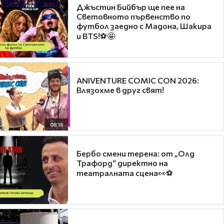
Джъстин Бийбър ще пее на
Световното първенство по
футбол заедно с Мадона, Шакира
и BTS!⚽🤩
ANIVENTURE COMIC CON 2026:
Влязохме в друг свят!
08:16
Бербо смени терена: от „Олд
Трафорд“ директно на
театралната сцена👀⚽