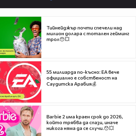
Тийнейджър почти спечели над
милион долара с тотален гейминг
трол😯💥
55 милиарда по-късно: EA вече
официално е собственост на
Саудитска Арабия💰
Barbie 2 има краен срок до 2026,
който трябва да спази, иначе
никога няма да се случи.😯💥