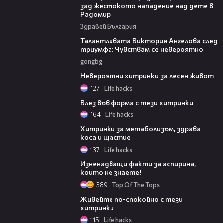
зад жестокото нападение над дете в
Радомир
Здравей България
00:39
Талантливата Виктория Ангелова след
триумфа: Чувствам се невероятно
gongbg
01:16
Невероятни хитринки за лесен живот
127
Life hacks
01:18
Влез във форма с тези хитринки
164
Life hacks
01:09
Хитринки за метаболизъм, здрава
коса и щастие
137
Life hacks
02:00
Изненадващи факти за аспирина,
които не знаете!
389
Top Of The Tops
01:09
Живейте по-спокойно с тези
хитринки
115
Life hacks