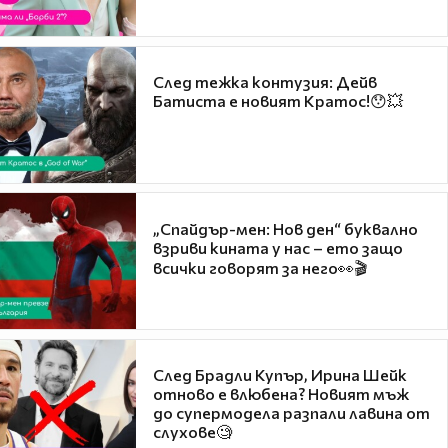
След тежка контузия: Дейв
Батиста е новият Кратос!😯💥
„Спайдър-мен: Нов ден“ буквално
взриви кината у нас – ето защо
всички говорят за него👀🎬
След Брадли Купър, Ирина Шейк
отново е влюбена? Новият мъж
до супермодела разпали лавина от
слухове🧐