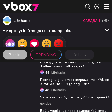
Member of
👾
Life hacks
СЛЕДВАЙ
1757
Не пропускай тези секс хитринки
Всички
TRENDING
Life hacks
06:07
ИЗВОДЪТ: Може ли наистина да се
живее само с 5 лв. на ден?
44
Life hacks
07:33
Последни дни от експеримента! КАК се
ХРАНИХ НАВЪН за под 5 лв.!
48
Life hacks
06:06
Черно море - Лудогорец 2:3 /репортаж/
gongbg
06:12
Бой и унижение пред камера: Кой стои