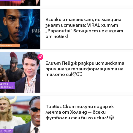
Всички я тананикат, но малцина
знаят истината: VIRAL хитът
„Papaoutai“ всъщност не е изпят
от човек!
Елиът Пейдж разкри истинската
причина за трансформацията на
тялото си!😯💥
Травис Скот получи подарък
мечта от Холанд — всеки
футболен фен би го искал! 🤩