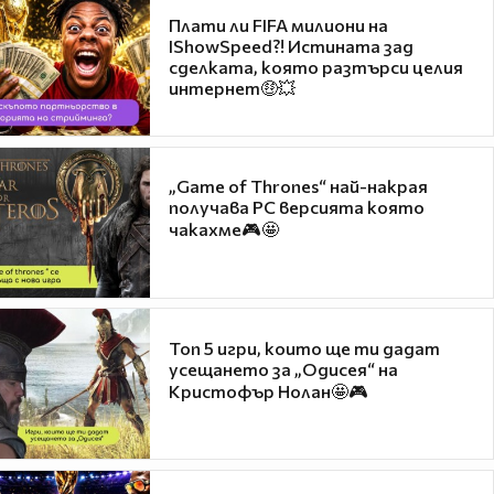
Плати ли FIFA милиони на
IShowSpeed?! Истината зад
сделката, която разтърси целия
интернет🤑💥
„Game of Thrones“ най-накрая
получава PC версията която
чакахме🎮🤩
Топ 5 игри, които ще ти дадат
усещането за „Одисея“ на
Кристофър Нолан🤩🎮