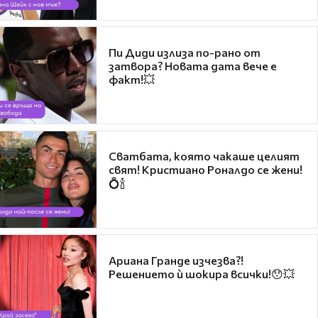
Пи Диди излиза по-рано от
затвора? Новата дата вече е
факт!💥
Сватбата, която чакаше целият
свят! Кристиано Роналдо се жени!
💍🍾
Ариана Гранде изчезва?!
Решението ѝ шокира всички!😯💥