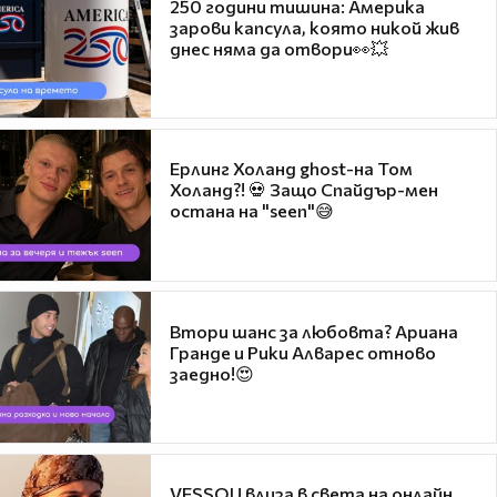
250 години тишина: Америка
зарови капсула, която никой жив
днес няма да отвори👀💥
Ерлинг Холанд ghost-на Том
Холанд?! 💀 Защо Спайдър-мен
остана на "seen"😅
Втори шанс за любовта? Ариана
Гранде и Рики Алварес отново
заедно!😍
VESSOU влиза в света на онлайн