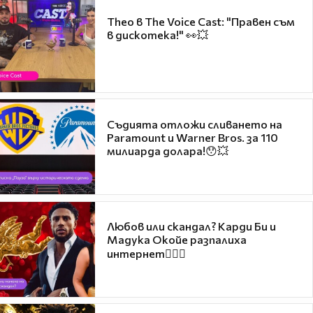
Theo в The Voice Cast: "Правен съм
в дискотека!" 👀💥
Съдията отложи сливането на
Paramount и Warner Bros. за 110
милиарда долара!😯💥
Любов или скандал? Карди Би и
Мадука Окойе разпалиха
интернет❤️‍🔥🔥