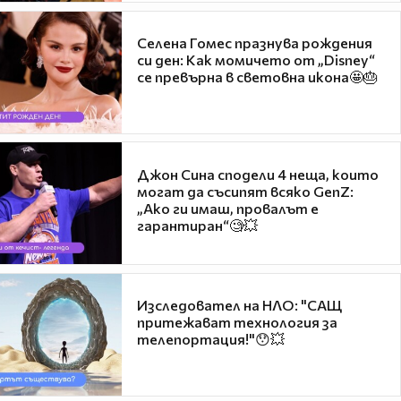
Селена Гомес празнува рождения
си ден: Как момичето от „Disney“
се превърна в световна икона🤩🎂
Джон Сина сподели 4 неща, които
могат да съсипят всяко GenZ:
„Ако ги имаш, провалът е
гарантиран“🧐💥
Изследовател на НЛО: "САЩ
притежават технология за
телепортация!"😯💥