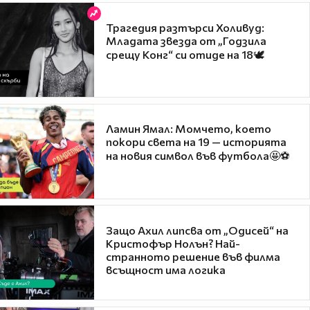
Трагедия разтърси Холивуд:
Младата звезда от „Годзила
срещу Конг“ си отиде на 18🕊️
Ламин Ямал: Момчето, което
покори света на 19 — историята
на новия символ във футбола🤩⚽
Защо Ахил липсва от „Одисей“ на
Кристофър Нолън? Най-
странното решение във филма
всъщност има логика