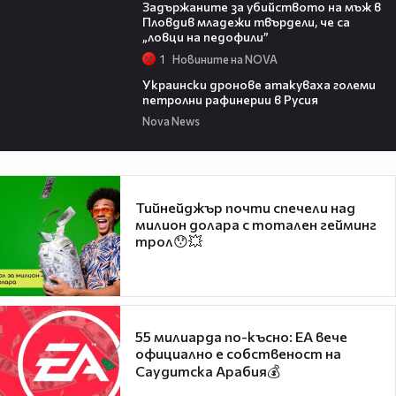
Задържаните за убийството на мъж в
Пловдив младежи твърдели, че са
„ловци на педофили”
1
Новините на NOVA
00:57
Украински дронове атакуваха големи
петролни рафинерии в Русия
Nova News
Тийнейджър почти спечели над
милион долара с тотален гейминг
трол😯💥
55 милиарда по-късно: EA вече
официално е собственост на
Саудитска Арабия💰