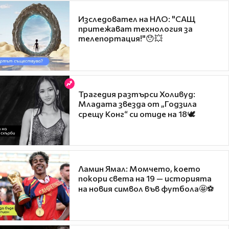
Изследовател на НЛО: "САЩ
притежават технология за
телепортация!"😯💥
Трагедия разтърси Холивуд:
Младата звезда от „Годзила
срещу Конг“ си отиде на 18🕊️
Ламин Ямал: Момчето, което
покори света на 19 — историята
на новия символ във футбола🤩⚽