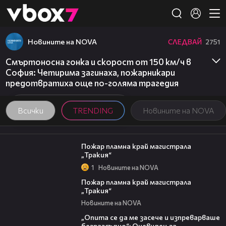
Member of
👾
Новините на NOVA
СЛЕДВАЙ
2751
Смъртоносна гонка и скорост от 150 км/ч в
София: Четирима загинаха, пожарникари
предотвратиха още по-голяма трагедия
Всички
TRENDING
Новините на NOVA
00:20
Пожар пламна край магистрала
„Тракия“
1
Новините на NOVA
00:10
Пожар пламна край магистрала
„Тракия“
Новините на NOVA
06:38
„Опита се да ме засече и изпреварваше
безразсъдно“: Очевидец за