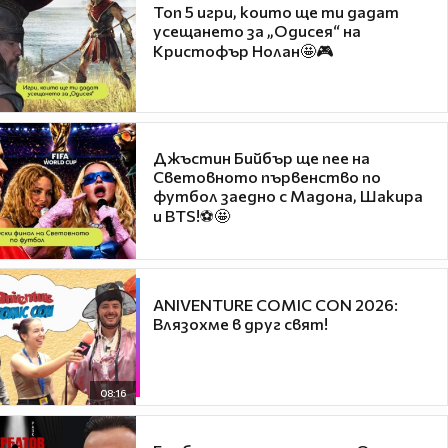
Топ 5 игри, които ще ти дадат
усещането за „Одисея“ на
Кристофър Нолан🤩🎮
Джъстин Бийбър ще пее на
Световното първенство по
футбол заедно с Мадона, Шакира
и BTS!⚽🤩
ANIVENTURE COMIC CON 2026:
Влязохме в друг свят!
08:16