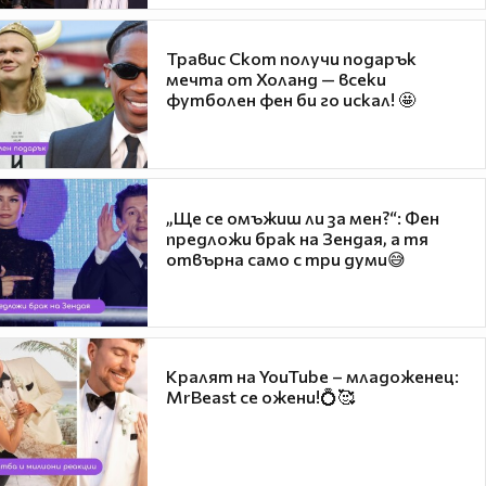
Травис Скот получи подарък
мечта от Холанд — всеки
футболен фен би го искал! 🤩
„Ще се омъжиш ли за мен?“: Фен
предложи брак на Зендая, а тя
отвърна само с три думи😅
Кралят на YouTube – младоженец:
MrBeast се ожени!💍🥰