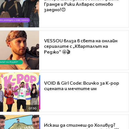
Гранде и Рики Алварес отново
заедно!😍
VESSOU влиза в света на онлайн
сериалите с „Кварталът на
Реджо“ 🤩🎬
VOID & Girl Code: Всичко за K-pop
сцената и мечтите им
07:50
Искаш да стигнеш до Холивуд?