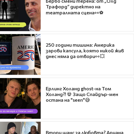
Бербо смени терена: от „Олд
Трафорд“ директно на
театралната сцена👀⚽
250 години тишина: Америка
зарови капсула, която никой жив
днес няма да отвори👀💥
Ерлинг Холанд ghost-на Том
Холанд?! 💀 Защо Спайдър-мен
остана на "seen"😅
Втори шанс за любовта? Ариана