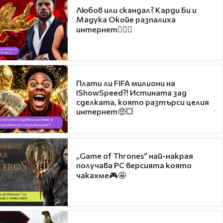
Любов или скандал? Карди Би и
Мадука Окойе разпалиха
интернет❤️‍🔥🔥
Плати ли FIFA милиони на
IShowSpeed?! Истината зад
сделката, която разтърси целия
интернет🤑💥
„Game of Thrones“ най-накрая
получава PC версията която
чакахме🎮🤩