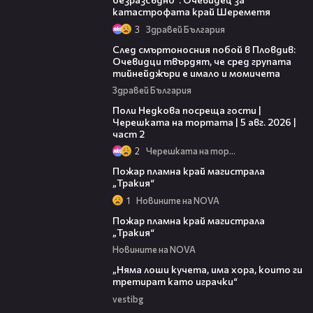
катастрофата край Шереметя
3
Здравей България
09:32
След смъртоносния побой в Пловдив:
Очевидци твърдят, че сред групата
тийнейджъри е имало и момичета
Здравей България
13:03
Поли Недкова посреща гости |
Черешката на тортата | 5 авг. 2026 |
част 2
2
Черешката на тортата
00:20
Пожар пламна край магистрала
„Тракия“
1
Новините на NOVA
00:10
Пожар пламна край магистрала
„Тракия“
Новините на NOVA
36:08
„Няма лоши кучета, има хора, които ги
третират като играчки“
vestibg
20:30