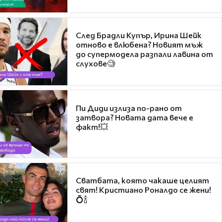
След Брадли Купър, Ирина Шейк
отново е влюбена? Новият мъж
до супермодела разпали лавина от
слухове🧐
Пи Диди излиза по-рано от
затвора? Новата дата вече е
факт!💥
Сватбата, която чакаше целият
свят! Кристиано Роналдо се жени!
💍🍾