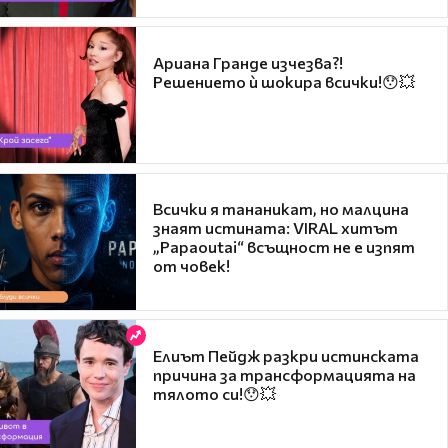
Ариана Гранде изчезва?!
Решението ѝ шокира всички!😯💥
Всички я тананикат, но малцина
знаят истината: VIRAL хитът
„Papaoutai“ всъщност не е изпят
от човек!
Елиът Пейдж разкри истинската
причина за трансформацията на
тялото си!😯💥