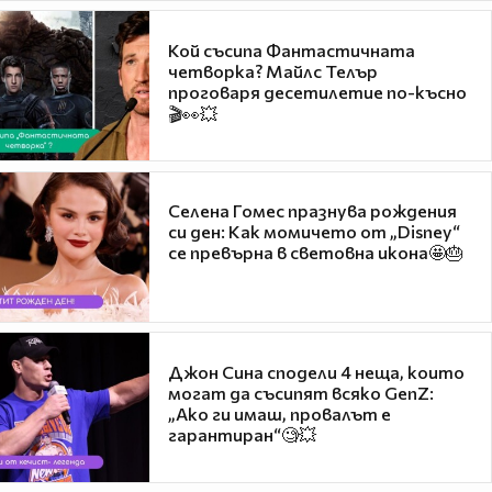
Кой съсипа Фантастичната
четворка? Майлс Телър
проговаря десетилетие по-късно
🎬👀💥
Селена Гомес празнува рождения
си ден: Как момичето от „Disney“
се превърна в световна икона🤩🎂
Джон Сина сподели 4 неща, които
могат да съсипят всяко GenZ:
„Ако ги имаш, провалът е
гарантиран“🧐💥