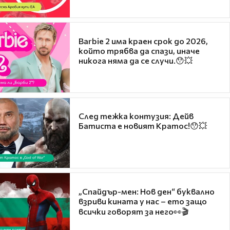
Barbie 2 има краен срок до 2026,
който трябва да спази, иначе
никога няма да се случи.😯💥
След тежка контузия: Дейв
Батиста е новият Кратос!😯💥
„Спайдър-мен: Нов ден“ буквално
взриви кината у нас – ето защо
всички говорят за него👀🎬