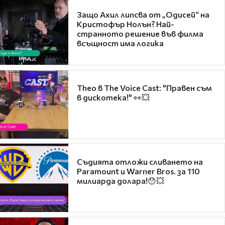
Защо Ахил липсва от „Одисей“ на
Кристофър Нолън? Най-
странното решение във филма
всъщност има логика
Theo в The Voice Cast: "Правен съм
в дискотека!" 👀💥
Съдията отложи сливането на
Paramount и Warner Bros. за 110
милиарда долара!😯💥