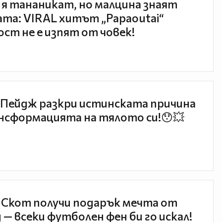
 я тананикат, но малцина знаят
та: VIRAL хитът „Papaoutai“
ст не е изпят от човек!
Пейдж разкри истинската причина
нсформацията на тялото си!😯💥
 Скот получи подарък мечта от
 — всеки футболен фен би го искал!