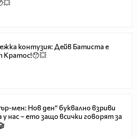
😯💥
ежка контузия: Дейв Батиста е
 Кратос!😯💥
ър-мен: Нов ден“ буквално взриви
 у нас – ето защо всички говорят за
🎬