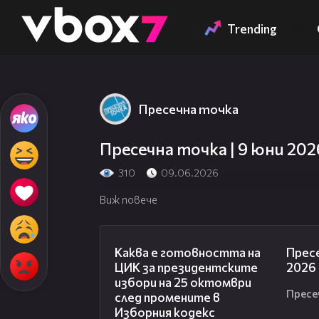
Member of
👾
Trending
Пресечна точка
Пресечна точка | 9 юни 202
310
09.06.2026
Виж повече
14:16
Каква е готовността на
Пресе
ЦИК за президентските
2026
избори на 25 октомври
Пресе
след промените в
Изборния кодекс