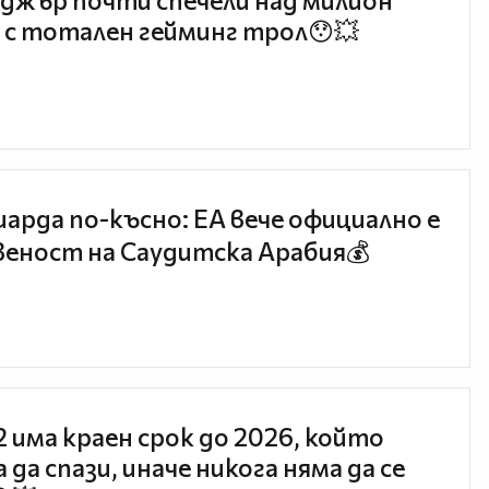
джър почти спечели над милион
 с тотален гейминг трол😯💥
иарда по-късно: EA вече официално е
еност на Саудитска Арабия💰
 2 има краен срок до 2026, който
 да спази, иначе никога няма да се