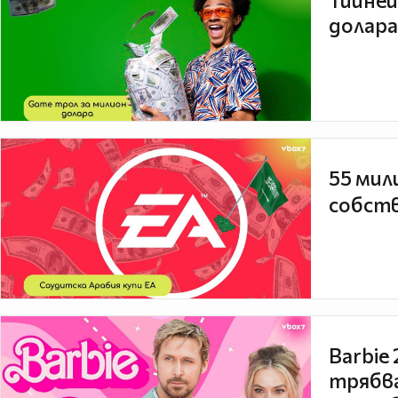
Тийней
долара
55 мил
собств
Barbie
трябва