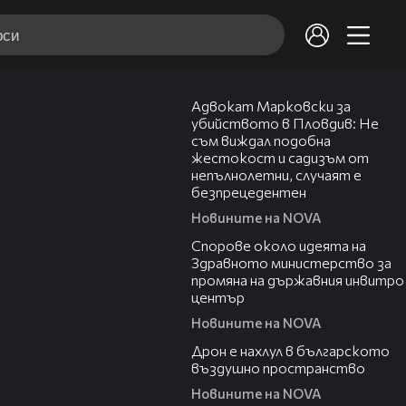
01:06
Адвокат Марковски за
убийството в Пловдив: Не
съм виждал подобна
жестокост и садизъм от
непълнолетни, случаят е
безпрецедентен
Новините на NOVA
00:50
Спорове около идеята на
Здравното министерство за
промяна на държавния инвитро
център
Новините на NOVA
07:30
Дрон е нахлул в българското
въздушно пространство
Новините на NOVA
02:03