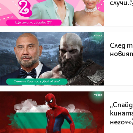
случи.
След т
новият
„Спайд
кината
него👀