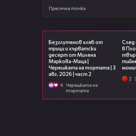
Пресечна точка
15:35
Безглутенов хляб от
След
трици и хърватски
в Пло
десерт от Милена
твърд
Маркова-Маца |
тийне
Черешката на тортата | 3
моми
авг. 2026 | част 2
2
4
Черешката на
тортата