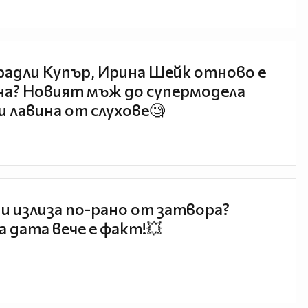
радли Купър, Ирина Шейк отново е
а? Новият мъж до супермодела
и лавина от слухове🧐
и излиза по-рано от затвора?
 дата вече е факт!💥