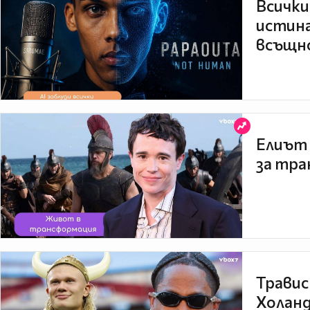
Всички
истина
всъщно
Елиът 
за тра
Травис
Холанд