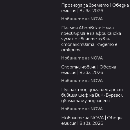
Прогноза за времето | Обедна
емисия | 8 авг. 2026
Новините на NOVA
01:19
Пламен Абровски: Няма
прехвърляне на африканска
чума по свинете извън
стопанствата, където е
открита
Новините на NOVA
03:31
Спортни новини | Обедна
емисия | 8 aвг. 2026
Новините на NOVA
00:34
Пуснаха под домашен арест
бившия шеф на ВиК-Бургас и
двамата му подчинени
Новините на NOVA
19:28
Новините на NOVA | Обедна
емисия | 8 авг. 2026