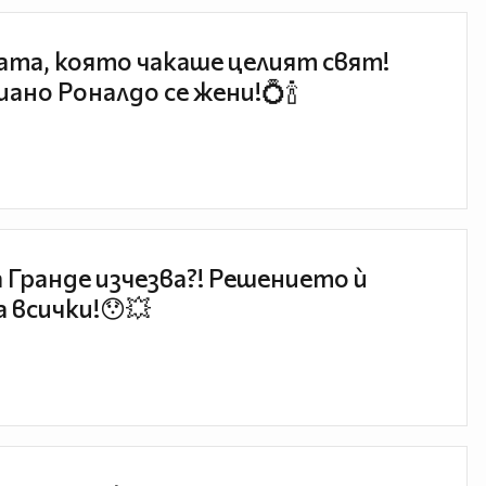
та, която чакаше целият свят!
ано Роналдо се жени!💍🍾
 Гранде изчезва?! Решението ѝ
 всички!😯💥