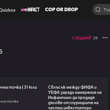
Quizbox
СЛЕДВАЙ
29
6
39:22
08:33
чна точка | 31 юли
Сблъсък между ФИФА и
УЕФА заради намерение на
Инфантино да продаде
чна точка
дялове от турнирите на
частни инвеститори