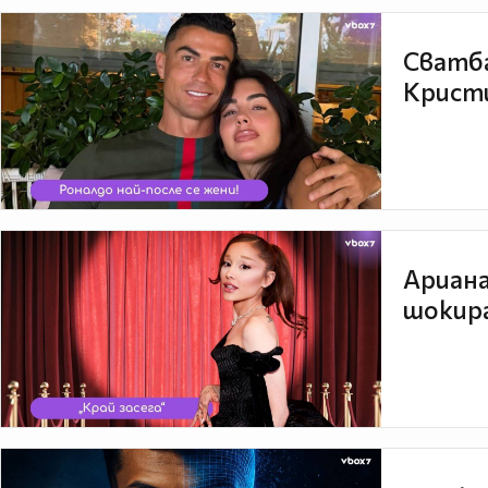
Сватба
Кристи
Ариана
шокира