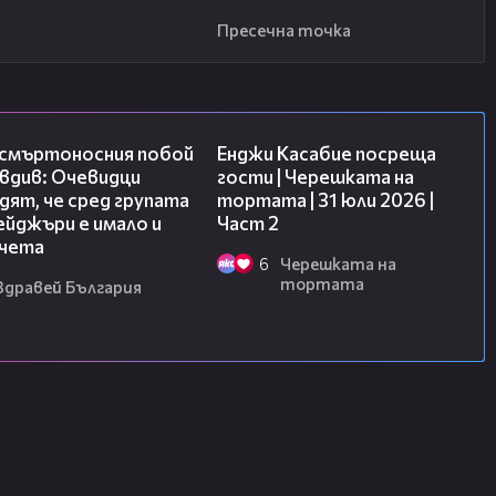
Пресечна точка
09:32
16:45
 смъртоносния побой
Енджи Касабие посреща
вдив: Очевидци
гости | Черешката на
ят, че сред групата
тортата | 31 юли 2026 |
йджъри е имало и
Част 2
чета
6
Черешката на
тортата
Здравей България