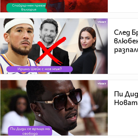
След Б
влюбен
разпал
Пи Дид
Новата