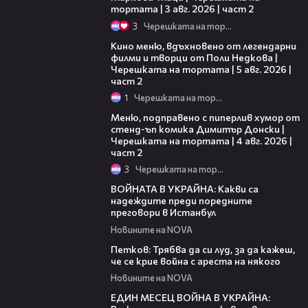
тортата | 3 авг. 2026 | част 2
3
Черешката на тортата
15:31
Кино меню, вдъхновено от легендарни
филми и творци от Поли Недкова |
Черешката на тортата | 5 авг. 2026 |
част 2
1
Черешката на тортата
17:08
Меню, подправено с пиперлив хумор от
стенд-ъп комика Димитър Донски |
Черешката на тортата | 4 авг. 2026 |
част 2
3
Черешката на тортата
01:37
ВОЙНАТА В УКРАЙНА: Какви са
надеждите преди поредните
преговори в Истанбул
Новините на NOVA
04:43
Петков: Трябва да си луд, за да кажеш,
че се крие война с ареста на някого
Новините на NOVA
00:42
ЕДИН МЕСЕЦ ВОЙНА В УКРАЙНА: