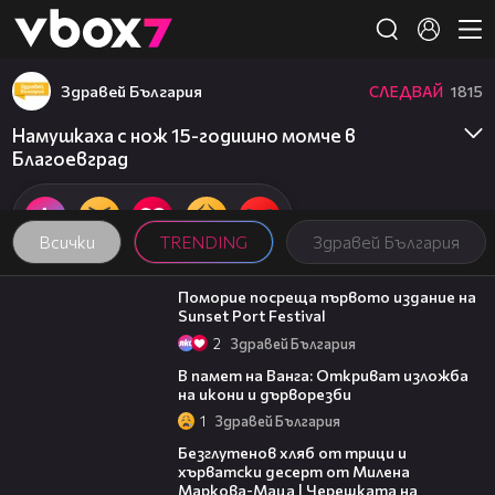
Member of
👾
Здравей България
СЛЕДВАЙ
1815
Намушкаха с нож 15-годишно момче в
Благоевград
Всички
TRENDING
Здравей България
05:54
Поморие посреща първото издание на
Sunset Port Festival
2
Здравей България
07:17
В памет на Ванга: Откриват изложба
на икони и дърворезби
1
Здравей България
15:35
Безглутенов хляб от трици и
хърватски десерт от Милена
Маркова-Маца | Черешката на