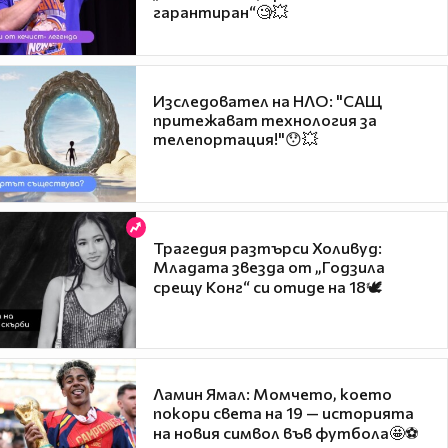
гарантиран“🧐💥
Изследовател на НЛО: "САЩ
притежават технология за
телепортация!"😯💥
Трагедия разтърси Холивуд:
Младата звезда от „Годзила
срещу Конг“ си отиде на 18🕊️
Ламин Ямал: Момчето, което
покори света на 19 — историята
на новия символ във футбола🤩⚽