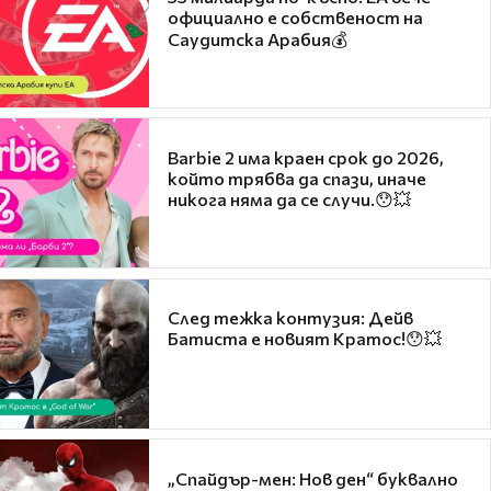
официално е собственост на
Саудитска Арабия💰
Barbie 2 има краен срок до 2026,
който трябва да спази, иначе
никога няма да се случи.😯💥
След тежка контузия: Дейв
Батиста е новият Кратос!😯💥
„Спайдър-мен: Нов ден“ буквално