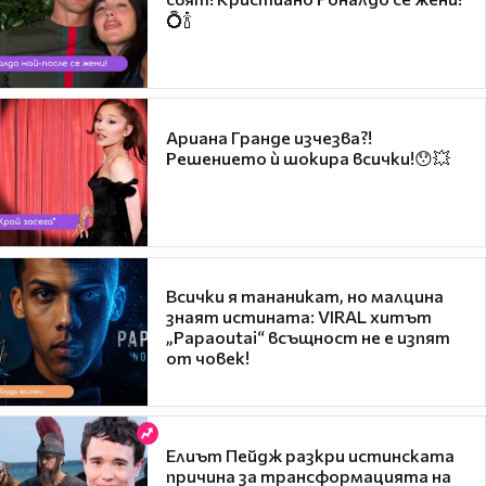
💍🍾
Ариана Гранде изчезва?!
Решението ѝ шокира всички!😯💥
Всички я тананикат, но малцина
знаят истината: VIRAL хитът
„Papaoutai“ всъщност не е изпят
от човек!
Елиът Пейдж разкри истинската
причина за трансформацията на