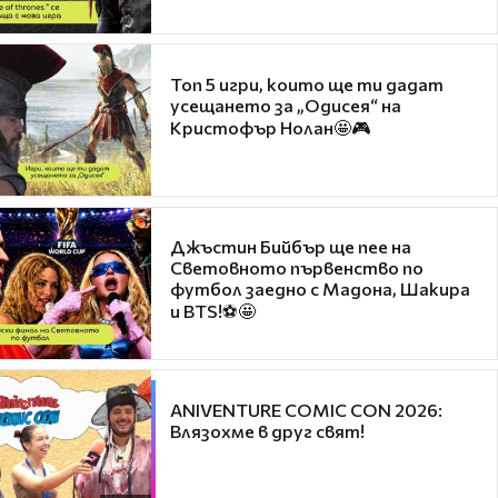
Топ 5 игри, които ще ти дадат
усещането за „Одисея“ на
Кристофър Нолан🤩🎮
Джъстин Бийбър ще пее на
Световното първенство по
футбол заедно с Мадона, Шакира
и BTS!⚽🤩
ANIVENTURE COMIC CON 2026:
Влязохме в друг свят!