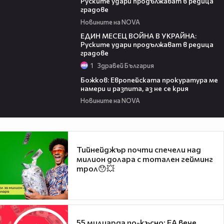
Руските удари продължават в редица
градове
Новините на NOVA
07:23
ЕДИН МЕСЕЦ ВОЙНА В УКРАЙНА:
Руските удари продължават в редица
градове
1
Здравей България
02:05
Божков: Европейската прокуратура ме
намери и разпита, аз не се крия
Новините на NOVA
Тийнейджър почти спечели над
милион долара с тотален гейминг
трол😯💥
55 милиарда по-късно: EA вече