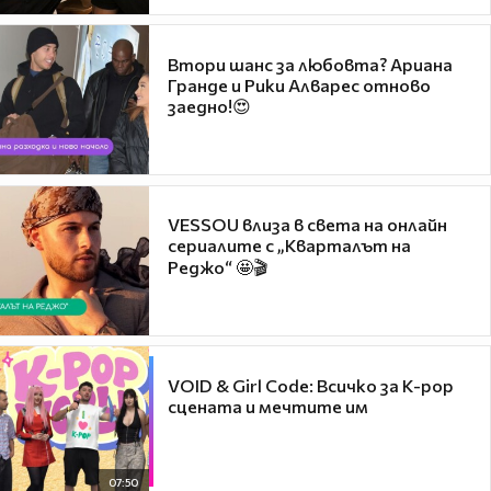
Втори шанс за любовта? Ариана
Гранде и Рики Алварес отново
заедно!😍
VESSOU влиза в света на онлайн
сериалите с „Кварталът на
Реджо“ 🤩🎬
VOID & Girl Code: Всичко за K-pop
сцената и мечтите им
07:50