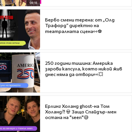
08:16
Бербо смени терена: от „Олд
Трафорд“ директно на
театралната сцена👀⚽
250 години тишина: Америка
зарови капсула, която никой жив
днес няма да отвори👀💥
Ерлинг Холанд ghost-на Том
Холанд?! 💀 Защо Спайдър-мен
остана на "seen"😅