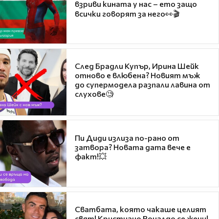
взриви кината у нас – ето защо
всички говорят за него👀🎬
След Брадли Купър, Ирина Шейк
отново е влюбена? Новият мъж
до супермодела разпали лавина от
слухове🧐
Пи Диди излиза по-рано от
затвора? Новата дата вече е
факт!💥
Сватбата, която чакаше целият
свят! Кристиано Роналдо се жени!