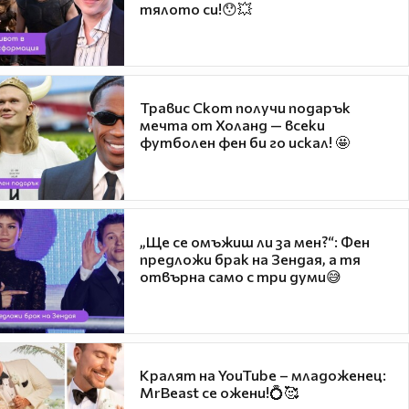
тялото си!😯💥
Травис Скот получи подарък
мечта от Холанд — всеки
футболен фен би го искал! 🤩
„Ще се омъжиш ли за мен?“: Фен
предложи брак на Зендая, а тя
отвърна само с три думи😅
Кралят на YouTube – младоженец:
MrBeast се ожени!💍🥰