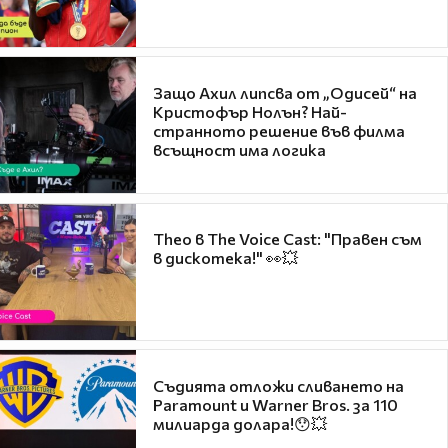
Защо Ахил липсва от „Одисей“ на
Кристофър Нолън? Най-
странното решение във филма
всъщност има логика
Theo в The Voice Cast: "Правен съм
в дискотека!" 👀💥
Съдията отложи сливането на
Paramount и Warner Bros. за 110
милиарда долара!😯💥