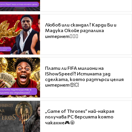
Любов или скандал? Карди Би и
Мадука Окойе разпалиха
интернет❤️‍🔥🔥
Плати ли FIFA милиони на
IShowSpeed?! Истината зад
сделката, която разтърси целия
интернет🤑💥
„Game of Thrones“ най-накрая
получава PC версията която
чакахме🎮🤩