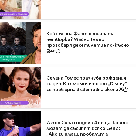
Кой съсипа Фантастичната
четворка? Майлс Телър
проговаря десетилетие по-късно
🎬👀💥
Селена Гомес празнува рождения
си ден: Как момичето от „Disney“
се превърна в световна икона🤩🎂
Джон Сина сподели 4 неща, които
могат да съсипят всяко GenZ:
„Ако ги имаш, провалът е