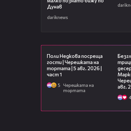
малко познато бижу по
Пред препълнената зала Йотова
darik
Дунав
думите, че именно младите хора
доказателство, че България има 
dariknews
създателите на платформата Ив
които преди шест години поста
подкрепа на българите зад грани
19:25
Поли Недкова посреща
Безг
гости | Черешката на
триц
тортата | 5 авг. 2026 |
десе
част 1
Марк
Чере
5
Черешката на
авг. 
тортата