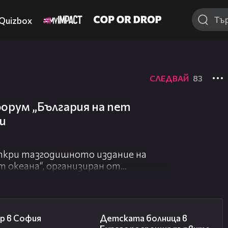
Quizbox
СЛЕДВАЙ
83
орум „България на пет
ou
кри тазгодишното издание на
т океана“, организиран от
 („България те иска“). Тя определи
-значимите обществени каузи в
 и подчерта, че проектът е успял
00:20
00:27
ляди българи у нас и в чужбина.
р в София
Детската болница в