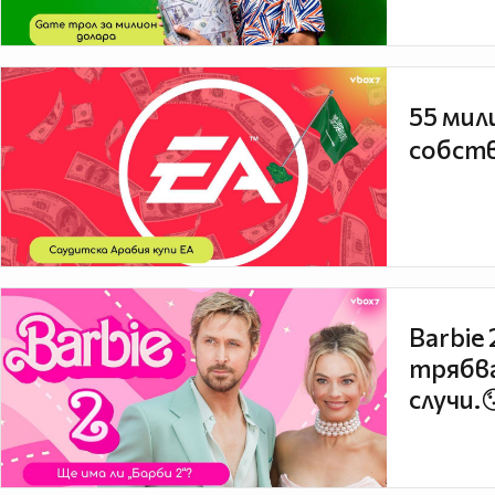
55 мил
собств
Barbie
трябва
случи.