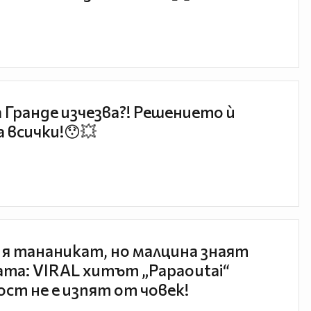
 Гранде изчезва?! Решението ѝ
 всички!😯💥
 я тананикат, но малцина знаят
та: VIRAL хитът „Papaoutai“
ст не е изпят от човек!