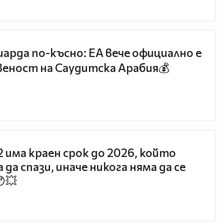
иарда по-късно: EA вече официално е
еност на Саудитска Арабия💰
 2 има краен срок до 2026, който
 да спази, иначе никога няма да се
😯💥