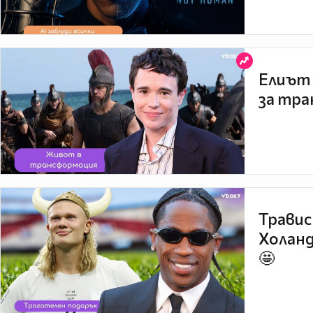
Елиът 
за тра
Травис
Холанд
🤩