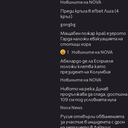
Новините на NOVA
43:49
Преди кръга в efbet Лига (4
кръг)
gongbg
00:20
Мащабен пожар край езерото
Гарда наложи евакуацията на
стотици хора
1
Новините на NOVA
03:25
Абелардо де ла Есприеля
положи клетва като
президент на Колумбия
Новините на NOVA
00:23
Нивото на река Дунав
продължава да спада, достигна
109 см под условната нула
Nova News
00:46
Русия отхвърли обвиненията
за участие в инцидента с дрон
на летището в Лайпциг