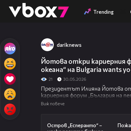
Member of
👾
Trending
dariknews
Йотова откри кариерния ф
океана“ на Bulgaria wants y
21
30.05.2026
Президентът Илияна Йотова от
кариерния форум „България на пе
платформата „Bulgaria wants you”
Виж повече
инициативата като една от най
България през последните години
00:04
да даде реална перспектива на хи
Остров „Есперанто“ –
Пожа