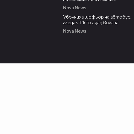
Nova News
00:33
Уволниха шофьор на автобус,
гледал TikTok зад волана
Nova News