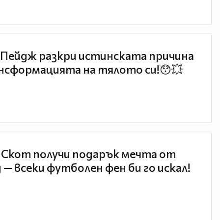
Пейдж разкри истинската причина
нсформацията на тялото си!😯💥
 Скот получи подарък мечта от
 — всеки футболен фен би го искал!