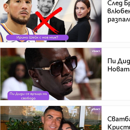
След Б
влюбен
разпал
Пи Дид
Новата
Сватба
Кристи