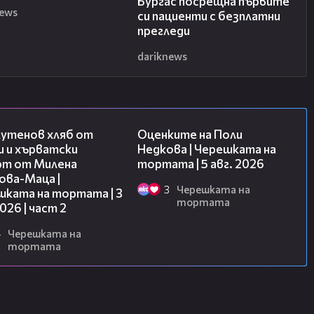
Бургас посрещна първите
 се обърна към присъстващите с
news
си пациенти с безплатни
 и тяхната енергия са най-голямото
прегледи
бъдеще. Тя благодари на
dariknews
ан Христов и Андрей Арнаудов, с
вят началото на инициативата в
ца.
15:35
02:09
лутенов хляб от
Оценките на Поли
и и хърватски
Недкова | Черешката на
рт от Милена
тортата | 5 авг. 2026
ова-Маца |
3
Черешката на
шката на тортата | 3
тортата
2026 | част 2
4
Черешката на
тортата