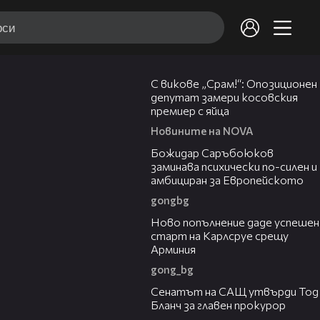
01:24
С викове „Срам!“: Опозиционен
депутат замери косовския
премиер с яйца
Новините на NOVA
03:43
Божидар Саръбоюков
заминава психически по-силен и
амбициран за Европейското
gongbg
03:11
Ново попълнение даде успешен
старт на Карлсруе срещу
Арминия
gong_bg
06:32
Сенатът на САЩ утвърди Тод
Бланч за главен прокурор