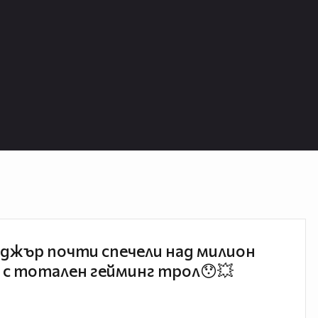
джър почти спечели над милион
 с тотален гейминг трол😯💥