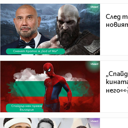
След т
новият
„Спайд
кината
него👀