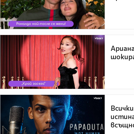
Ариана
шокира
Всички
истина
всъщно