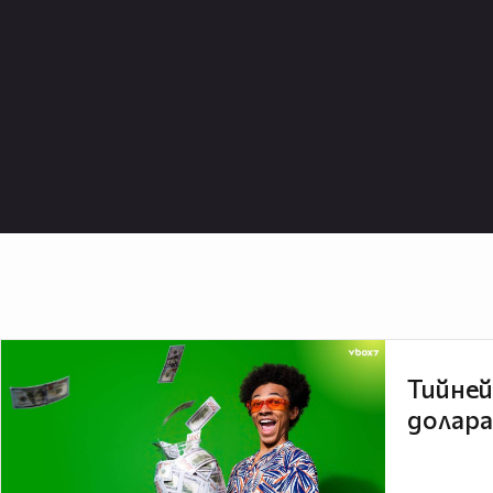
Тийней
долара