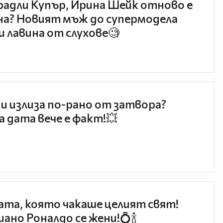
радли Купър, Ирина Шейк отново е
а? Новият мъж до супермодела
и лавина от слухове🧐
и излиза по-рано от затвора?
 дата вече е факт!💥
та, която чакаше целият свят!
ано Роналдо се жени!💍🍾