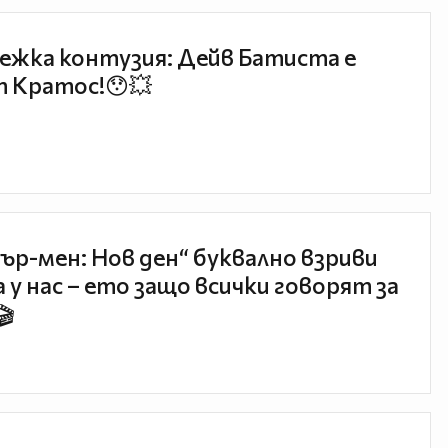
ежка контузия: Дейв Батиста е
 Кратос!😯💥
ър-мен: Нов ден“ буквално взриви
 у нас – ето защо всички говорят за
🎬