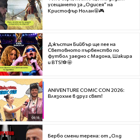
усещането за „Одисея“ на
Кристофър Нолан🤩🎮
Джъстин Бийбър ще пее на
Световното първенство по
футбол заедно с Мадона, Шакира
и BTS!⚽🤩
ANIVENTURE COMIC CON 2026:
Влязохме в друг свят!
08:16
Бербо смени терена: от „Олд