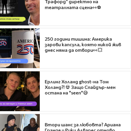
Трафорд“ директно на
театралната сцена👀⚽
250 години тишина: Америка
зарови капсула, която никой жив
днес няма да отвори👀💥
Ерлинг Холанд ghost-на Том
Холанд?! 💀 Защо Спайдър-мен
остана на "seen"😅
Втори шанс за любовта? Ариана
Гранде и Рики Алварес отново