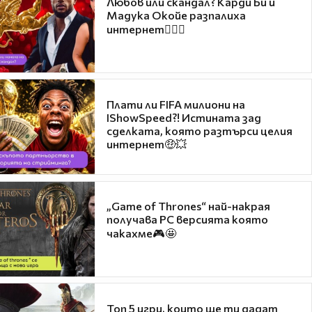
Любов или скандал? Карди Би и
Мадука Окойе разпалиха
интернет❤️‍🔥🔥
Плати ли FIFA милиони на
IShowSpeed?! Истината зад
сделката, която разтърси целия
интернет🤑💥
„Game of Thrones“ най-накрая
получава PC версията която
чакахме🎮🤩
Топ 5 игри, които ще ти дадат