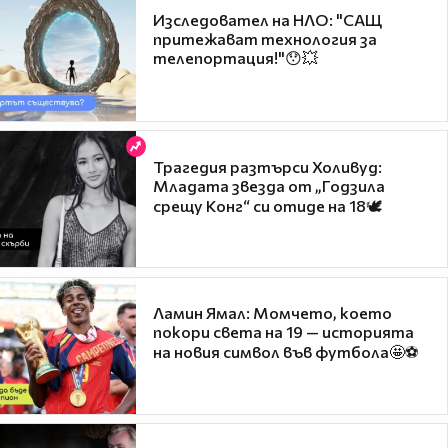
Изследовател на НЛО: "САЩ
притежават технология за
телепортация!"😯💥
Трагедия разтърси Холивуд:
Младата звезда от „Годзила
срещу Конг“ си отиде на 18🕊️
Ламин Ямал: Момчето, което
покори света на 19 — историята
на новия символ във футбола🤩⚽