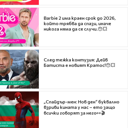
Barbie 2 има краен срок до 2026,
който трябва да спази, иначе
никога няма да се случи.😯💥
След тежка контузия: Дейв
Батиста е новият Кратос!😯💥
„Спайдър-мен: Нов ден“ буквално
взриви кината у нас – ето защо
всички говорят за него👀🎬