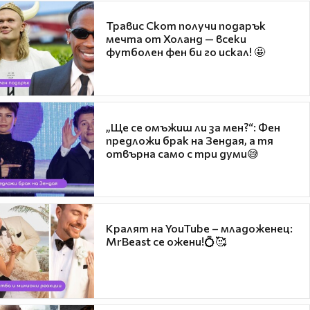
Травис Скот получи подарък
мечта от Холанд — всеки
футболен фен би го искал! 🤩
„Ще се омъжиш ли за мен?“: Фен
предложи брак на Зендая, а тя
отвърна само с три думи😅
Кралят на YouTube – младоженец:
MrBeast се ожени!💍🥰