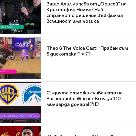
Защо Ахил липсва от „Одисей“ на
Кристофър Нолън? Най-
странното решение във филма
всъщност има логика
Theo в The Voice Cast: "Правен съм
в дискотека!" 👀💥
Съдията отложи сливането на
Paramount и Warner Bros. за 110
милиарда долара!😯💥