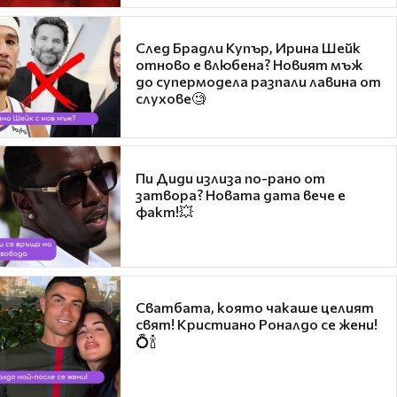
След Брадли Купър, Ирина Шейк
отново е влюбена? Новият мъж
до супермодела разпали лавина от
слухове🧐
Пи Диди излиза по-рано от
затвора? Новата дата вече е
факт!💥
Сватбата, която чакаше целият
свят! Кристиано Роналдо се жени!
💍🍾