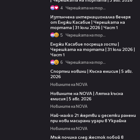
4
Черешката на тортата
18:07
Изтънчена интернационална вечеря
от Енджи Касабие | Черешката на
тортата | 31 юли 2026 | Част 1
5
Черешката на тортата
10:44
Енджи Касабие посреща гости |
Черешката на тортата | 31 юли 2026 |
Част 1
6
Черешката на тортата
03:37
Спортни новини | Късна емисия | 5 авг.
2026
Новините на NOVA
20:06
Новините на NOVA | Лятна късна
емисия | 5 авг. 2026
Новините на NOVA
01:14
Най-малко 21 жертви и десетки ранени
при нови масирани удари в Украйна
Новините на NOVA
01:06
Мъж почина след жесток побой в