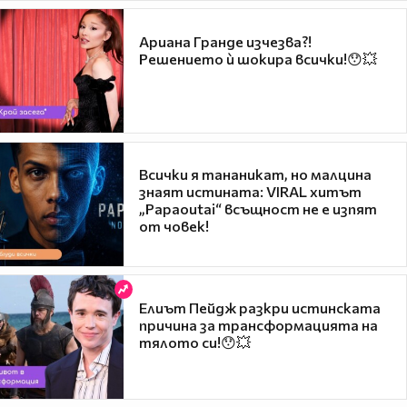
Ариана Гранде изчезва?!
Решението ѝ шокира всички!😯💥
Всички я тананикат, но малцина
знаят истината: VIRAL хитът
„Papaoutai“ всъщност не е изпят
от човек!
Елиът Пейдж разкри истинската
причина за трансформацията на
тялото си!😯💥