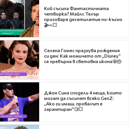
Кой съсипа Фантастичната
четворка? Майлс Телър
проговаря десетилетие по-късно
🎬👀💥
Селена Гомес празнува рождения
си ден: Как момичето от „Disney“
се превърна в световна икона🤩🎂
Джон Сина сподели 4 неща, които
могат да съсипят всяко GenZ:
„Ако ги имаш, провалът е
гарантиран“🧐💥