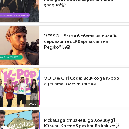
заедно!😍
VESSOU влиза в света на онлайн
сериалите с „Кварталът на
Реджо“ 🤩🎬
VOID & Girl Code: Всичко за K-pop
сцената и мечтите им
07:50
Искаш да стигнеш до Холивуд?
Юлиан Костов разкрива как!👀💥