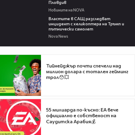
Пловдив
Новините на NOVA
00:39
Властите в САЩ разследват
инцидент с хеликоптера на Тръмп и
пътнически самолет
Nova News
Тийнейджър почти спечели над
милион долара с тотален гейминг
трол😯💥
55 милиарда по-късно: EA вече
официално е собственост на
Саудитска Арабия💰