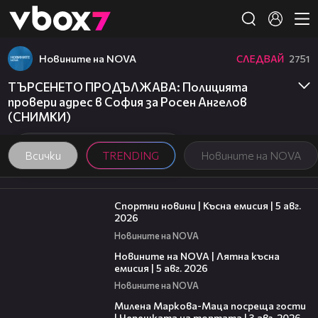
Member of
👾
Новините на NOVA
СЛЕДВАЙ
2751
ТЪРСЕНЕТО ПРОДЪЛЖАВА: Полицията
провери адрес в София за Росен Ангелов
(СНИМКИ)
Всички
TRENDING
Новините на NOVA
03:37
Спортни новини | Късна емисия | 5 авг.
2026
Новините на NOVA
20:06
Новините на NOVA | Лятна късна
емисия | 5 авг. 2026
Новините на NOVA
20:17
Милена Маркова-Маца посреща гости
| Черешката на тортата | 3 авг. 2026