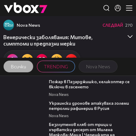
Member of
👾
Nova News
СЛЕДВАЙ
270
Венерически заболявания: Митове,
симптоми и предпазни мерки
Всички
TRENDING
Nova News
00:39
Пожар в Пазарджишко, хеликоптер се
включи в гасенето
Nova News
00:57
Украински дронове атакуваха големи
петролни рафинерии в Русия
Nova News
16:02
Безглутенов хляб от трици и
хърватски десерт от Милена
Маркова-Маца | Черешката на