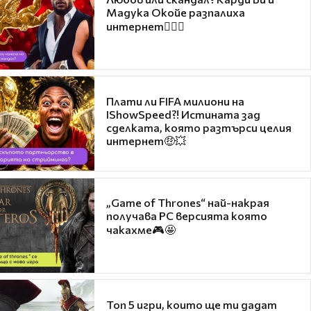
Мадука Окойе разпалиха
интернет❤️‍🔥🔥
Плати ли FIFA милиони на
IShowSpeed?! Истината зад
сделката, която разтърси целия
интернет🤑💥
„Game of Thrones“ най-накрая
получава PC версията която
чакахме🎮🤩
Топ 5 игри, които ще ти дадат