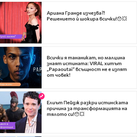
Ариана Гранде изчезва?!
Решението ѝ шокира всички!😯💥
Всички я тананикат, но малцина
знаят истината: VIRAL хитът
„Papaoutai“ всъщност не е изпят
от човек!
Елиът Пейдж разкри истинската
причина за трансформацията на
тялото си!😯💥