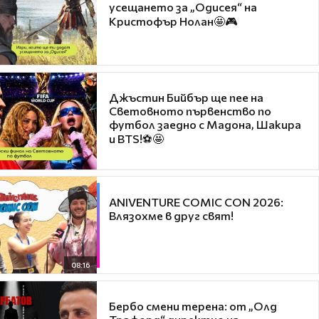
усещането за „Одисея“ на
Кристофър Нолан🤩🎮
Джъстин Бийбър ще пее на
Световното първенство по
футбол заедно с Мадона, Шакира
и BTS!⚽🤩
ANIVENTURE COMIC CON 2026:
Влязохме в друг свят!
08:16
Бербо смени терена: от „Олд