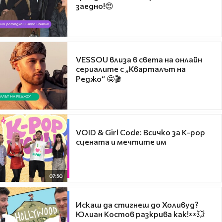
заедно!😍
VESSOU влиза в света на онлайн
сериалите с „Кварталът на
Реджо“ 🤩🎬
VOID & Girl Code: Всичко за K-pop
сцената и мечтите им
07:50
Искаш да стигнеш до Холивуд?
Юлиан Костов разкрива как!👀💥