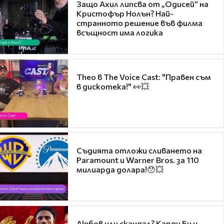
Защо Ахил липсва от „Одисей“ на
Кристофър Нолън? Най-
странното решение във филма
всъщност има логика
Theo в The Voice Cast: "Правен съм
в дискотека!" 👀💥
Съдията отложи сливането на
Paramount и Warner Bros. за 110
милиарда долара!😯💥
Любов или скандал? Карди Би и