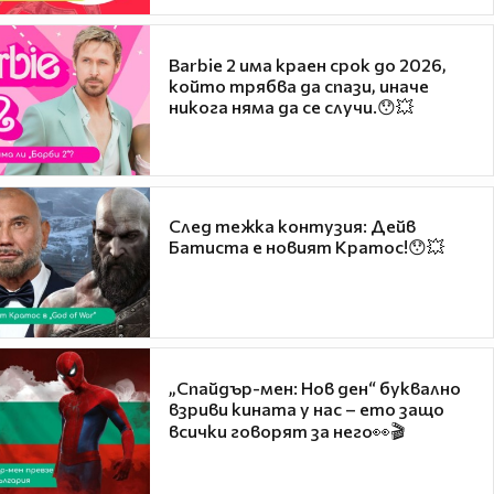
Barbie 2 има краен срок до 2026,
който трябва да спази, иначе
никога няма да се случи.😯💥
След тежка контузия: Дейв
Батиста е новият Кратос!😯💥
„Спайдър-мен: Нов ден“ буквално
взриви кината у нас – ето защо
всички говорят за него👀🎬