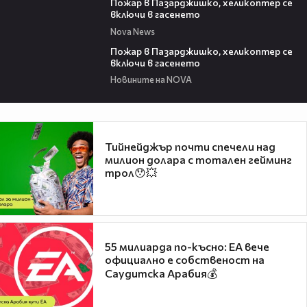
Пожар в Пазарджишко, хеликоптер се
включи в гасенето
Nova News
00:24
Пожар в Пазарджишко, хеликоптер се
включи в гасенето
Новините на NOVA
Тийнейджър почти спечели над
милион долара с тотален гейминг
трол😯💥
55 милиарда по-късно: EA вече
официално е собственост на
Саудитска Арабия💰