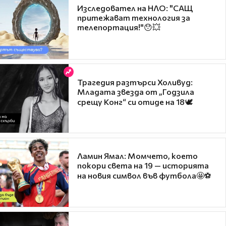
Изследовател на НЛО: "САЩ
притежават технология за
телепортация!"😯💥
Трагедия разтърси Холивуд:
Младата звезда от „Годзила
срещу Конг“ си отиде на 18🕊️
Ламин Ямал: Момчето, което
покори света на 19 — историята
на новия символ във футбола🤩⚽