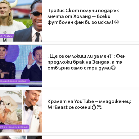
Травис Скот получи подарък
мечта от Холанд — всеки
футболен фен би го искал! 🤩
„Ще се омъжиш ли за мен?“: Фен
предложи брак на Зендая, а тя
отвърна само с три думи😅
Кралят на YouTube – младоженец:
MrBeast се ожени!💍🥰