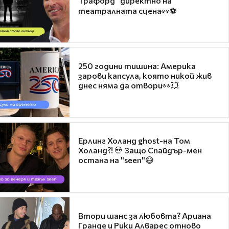
Трафорд“ директно на
театралната сцена👀⚽
250 години тишина: Америка
зарови капсула, която никой жив
днес няма да отвори👀💥
Ерлинг Холанд ghost-на Том
Холанд?! 💀 Защо Спайдър-мен
остана на "seen"😅
Втори шанс за любовта? Ариана
Гранде и Рики Алварес отново