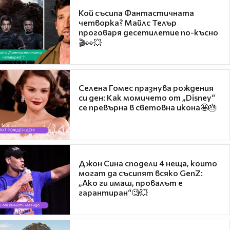
Кой съсипа Фантастичната
четворка? Майлс Телър
проговаря десетилетие по-късно
🎬👀💥
Селена Гомес празнува рождения
си ден: Как момичето от „Disney“
се превърна в световна икона🤩🎂
Джон Сина сподели 4 неща, които
могат да съсипят всяко GenZ:
„Ако ги имаш, провалът е
гарантиран“🧐💥