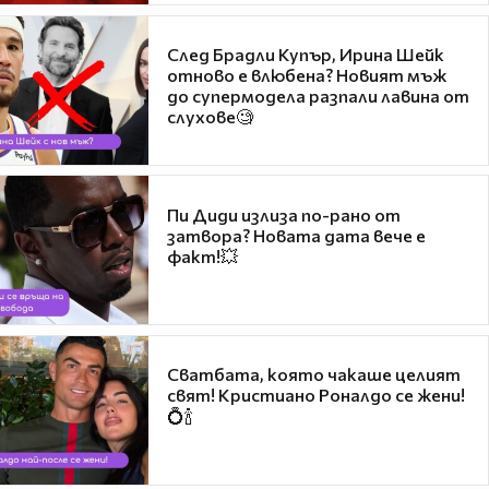
След Брадли Купър, Ирина Шейк
отново е влюбена? Новият мъж
до супермодела разпали лавина от
слухове🧐
Пи Диди излиза по-рано от
затвора? Новата дата вече е
факт!💥
Сватбата, която чакаше целият
свят! Кристиано Роналдо се жени!
💍🍾