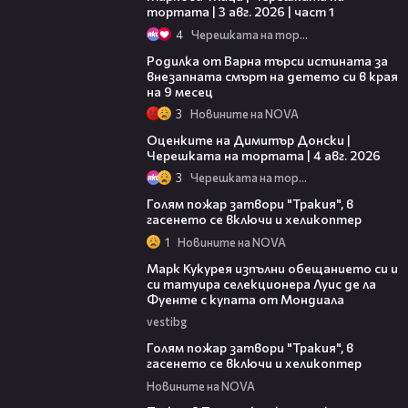
тортата | 3 авг. 2026 | част 1
4
Черешката на тортата
03:09
Родилка от Варна търси истината за
внезапната смърт на детето си в края
на 9 месец
3
Новините на NOVA
16:45
Оценките на Димитър Донски |
Черешката на тортата | 4 авг. 2026
3
Черешката на тортата
01:44
Голям пожар затвори "Тракия", в
гасенето се включи и хеликоптер
1
Новините на NOVA
00:54
Марк Кукурея изпълни обещанието си и
си татуира селекционера Луис де ла
Фуенте с купата от Мондиала
vestibg
00:33
Голям пожар затвори "Тракия", в
гасенето се включи и хеликоптер
Новините на NOVA
00:39