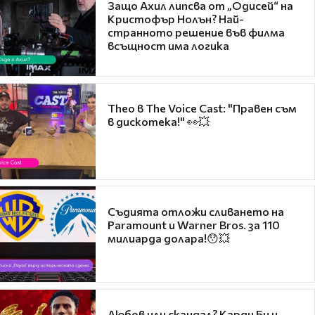
Защо Ахил липсва от „Одисей“ на
Кристофър Нолън? Най-
странното решение във филма
всъщност има логика
Theo в The Voice Cast: "Правен съм
в дискотека!" 👀💥
Съдията отложи сливането на
Paramount и Warner Bros. за 110
милиарда долара!😯💥
Любов или скандал? Карди Би и