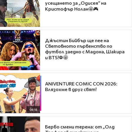
усещането за „Одисея“ на
Кристофър Нолан🤩🎮
Джъстин Бийбър ще пее на
Световното първенство по
футбол заедно с Мадона, Шакира
и BTS!⚽🤩
ANIVENTURE COMIC CON 2026:
Влязохме в друг свят!
08:16
Бербо смени терена: от „Олд