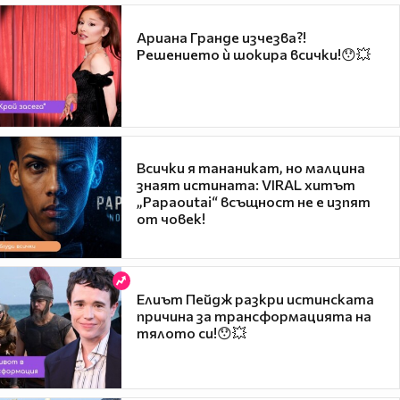
Ариана Гранде изчезва?!
Решението ѝ шокира всички!😯💥
Всички я тананикат, но малцина
знаят истината: VIRAL хитът
„Papaoutai“ всъщност не е изпят
от човек!
Елиът Пейдж разкри истинската
причина за трансформацията на
тялото си!😯💥