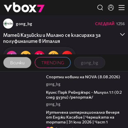
Member of
👾
gong_bg
СЛЕДВАЙ
1256
Матей Казийски и Милано се класираха за
полуфиналите в Италия
Всички
TRENDING
gong_bg
04:09
Спортни новини на NOVA (8.08.2026)
gong_bg
08:50
Куинс Парк Рейнджърс - Милуол 1:1 (0:2
след дузпи) /репортаж/
gong_bg
18:07
Изтънчена интернационална вечеря
от Енджи Касабие | Черешката на
тортата | 31 юли 2026 | Част 1