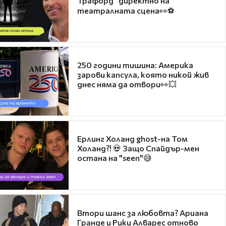
Трафорд“ директно на
театралната сцена👀⚽
250 години тишина: Америка
зарови капсула, която никой жив
днес няма да отвори👀💥
Ерлинг Холанд ghost-на Том
Холанд?! 💀 Защо Спайдър-мен
остана на "seen"😅
Втори шанс за любовта? Ариана
Гранде и Рики Алварес отново