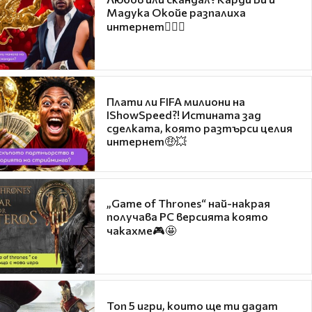
Мадука Окойе разпалиха
интернет❤️‍🔥🔥
Плати ли FIFA милиони на
IShowSpeed?! Истината зад
сделката, която разтърси целия
интернет🤑💥
„Game of Thrones“ най-накрая
получава PC версията която
чакахме🎮🤩
Топ 5 игри, които ще ти дадат