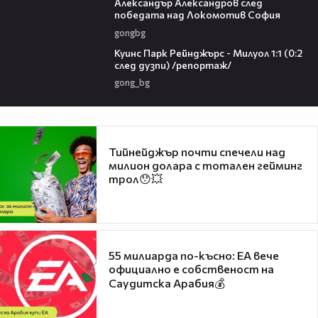
Александър Александров след
победата над Локомотив София
gongbg
08:50
Куинс Парк Рейнджърс - Милуол 1:1 (0:2
след дузпи) /репортаж/
gong_bg
Тийнейджър почти спечели над
милион долара с тотален гейминг
трол😯💥
55 милиарда по-късно: EA вече
официално е собственост на
Саудитска Арабия💰