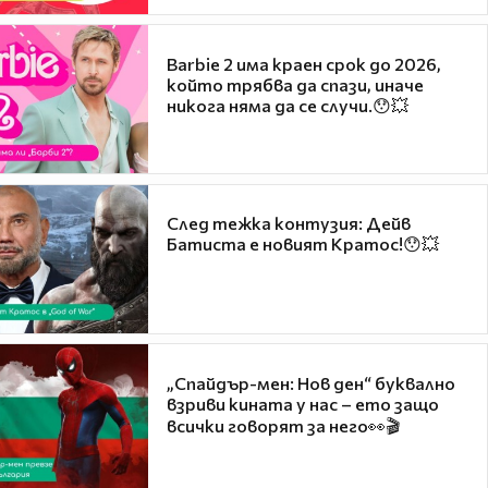
Barbie 2 има краен срок до 2026,
който трябва да спази, иначе
никога няма да се случи.😯💥
След тежка контузия: Дейв
Батиста е новият Кратос!😯💥
„Спайдър-мен: Нов ден“ буквално
взриви кината у нас – ето защо
всички говорят за него👀🎬