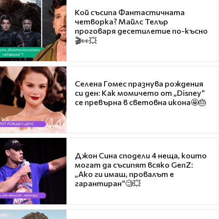
Кой съсипа Фантастичната
четворка? Майлс Телър
проговаря десетилетие по-късно
🎬👀💥
Селена Гомес празнува рождения
си ден: Как момичето от „Disney“
се превърна в световна икона🤩🎂
Джон Сина сподели 4 неща, които
могат да съсипят всяко GenZ:
„Ако ги имаш, провалът е
гарантиран“🧐💥