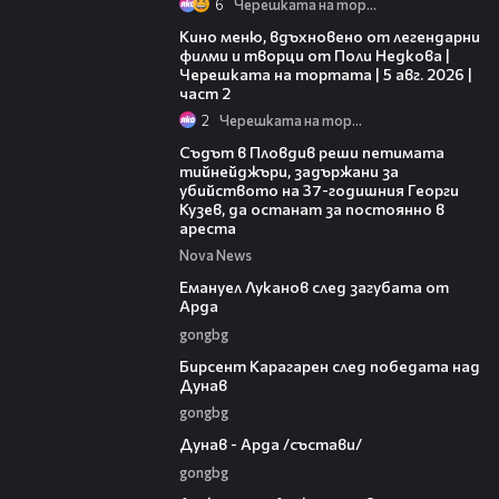
6
Черешката на тортата
15:31
Кино меню, вдъхновено от легендарни
филми и творци от Поли Недкова |
Черешката на тортата | 5 авг. 2026 |
част 2
2
Черешката на тортата
01:34
Съдът в Пловдив реши петимата
тийнейджъри, задържани за
убийството на 37-годишния Георги
Кузев, да останат за постоянно в
ареста
Nova News
03:53
Емануел Луканов след загубата от
Арда
gongbg
02:39
Бирсент Карагарен след победата над
Дунав
gongbg
00:51
Дунав - Арда /състави/
gongbg
01:49