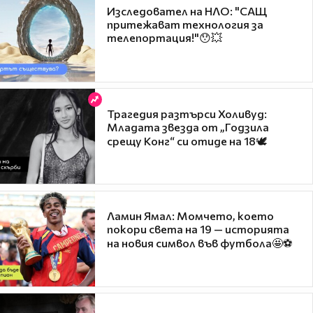
Изследовател на НЛО: "САЩ
притежават технология за
телепортация!"😯💥
Трагедия разтърси Холивуд:
Младата звезда от „Годзила
срещу Конг“ си отиде на 18🕊️
Ламин Ямал: Момчето, което
покори света на 19 — историята
на новия символ във футбола🤩⚽