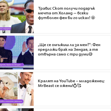
Травис Скот получи подарък
мечта от Холанд — всеки
футболен фен би го искал! 🤩
„Ще се омъжиш ли за мен?“: Фен
предложи брак на Зендая, а тя
отвърна само с три думи😅
Кралят на YouTube – младоженец:
MrBeast се ожени!💍🥰