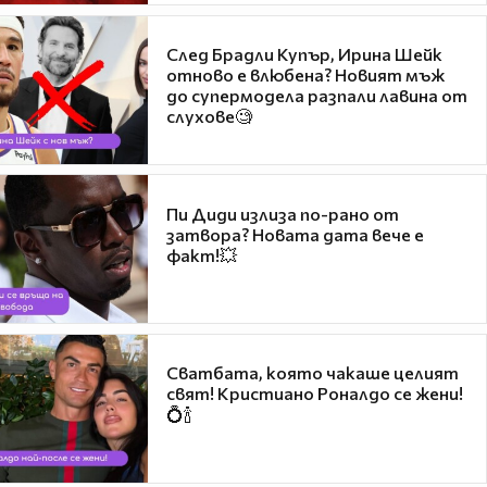
След Брадли Купър, Ирина Шейк
отново е влюбена? Новият мъж
до супермодела разпали лавина от
слухове🧐
Пи Диди излиза по-рано от
затвора? Новата дата вече е
факт!💥
Сватбата, която чакаше целият
свят! Кристиано Роналдо се жени!
💍🍾