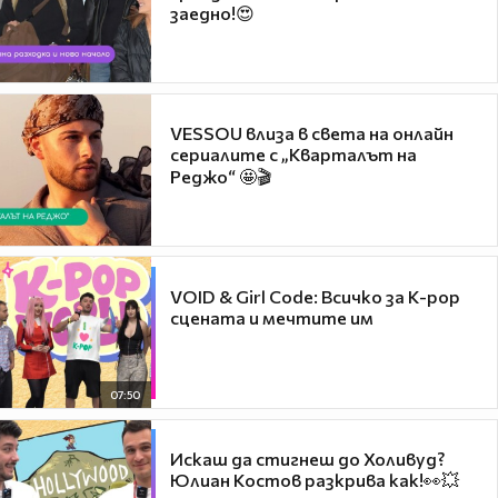
заедно!😍
VESSOU влиза в света на онлайн
сериалите с „Кварталът на
Реджо“ 🤩🎬
VOID & Girl Code: Всичко за K-pop
сцената и мечтите им
07:50
Искаш да стигнеш до Холивуд?
Юлиан Костов разкрива как!👀💥