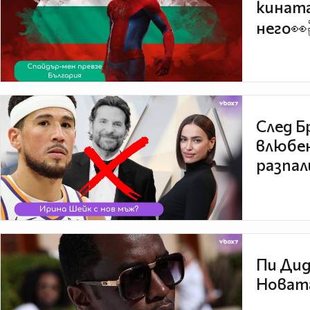
кината
него👀
След Б
влюбен
разпал
Пи Дид
Новата