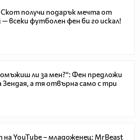
 Скот получи подарък мечта от
 — всеки футболен фен би го искал!
 омъжиш ли за мен?“: Фен предложи
а Зендая, а тя отвърна само с три

 на YouTube – младоженец: MrBeast