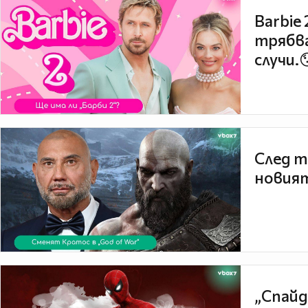
Barbie
трябва
случи.
След т
новият
„Спайд