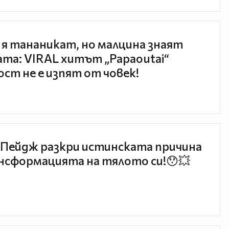
 я тананикат, но малцина знаят
та: VIRAL хитът „Papaoutai“
ст не е изпят от човек!
Пейдж разкри истинската причина
нсформацията на тялото си!😯💥