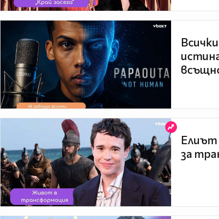
Всички
истина
всъщно
Елиът 
за тра