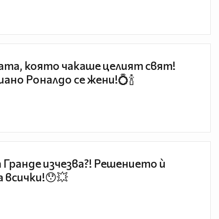
та, която чакаше целият свят!
ано Роналдо се жени!💍🍾
 Гранде изчезва?! Решението ѝ
 всички!😯💥