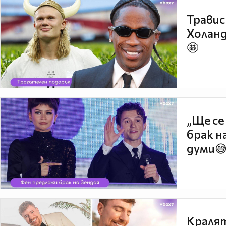
Травис
Холанд
🤩
„Ще се
брак н
думи
Кралят