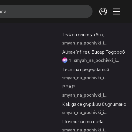
03:49
Тъжен опит за виц
smyah_na_pochivki_igra
00:52
Айхан infire и Бисер Тодоров
1
smyah_na_pochivki_igra
01:32
Тест на презерватив
smyah_na_pochivki_igra
00:35
PPAP
smyah_na_pochivki_igra
03:03
Как да се държим възпитано
smyah_na_pochivki_igra
03:02
Почти чисто нова
smyah_na_pochivki_igra