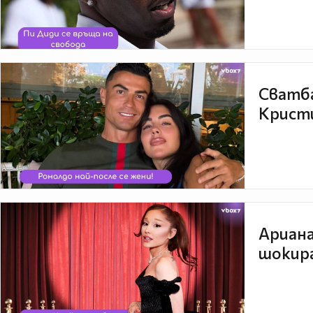
Сватба
Кристи
Ариана
шокира