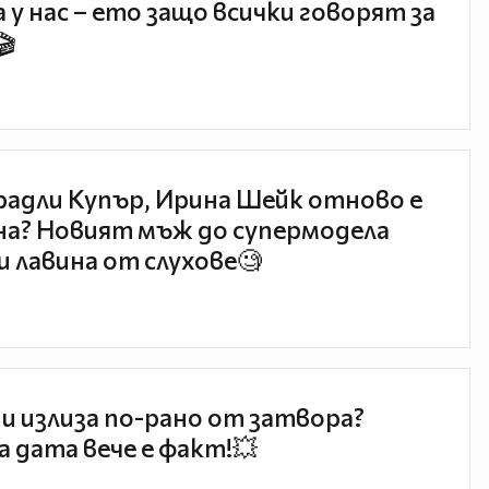
 у нас – ето защо всички говорят за
🎬
радли Купър, Ирина Шейк отново е
а? Новият мъж до супермодела
и лавина от слухове🧐
и излиза по-рано от затвора?
 дата вече е факт!💥