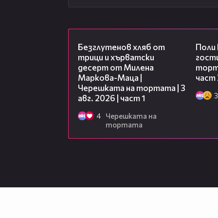
16:02
Безглутенов хляб от
Поли
трици и хърватски
гости
десерт от Милена
торта
Маркова-Маца |
част 
Черешката на тортата | 3
3
авг. 2026 | част 1
4
Черешката на
тортата