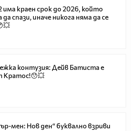
 2 има краен срок до 2026, който
 да спази, иначе никога няма да се
😯💥
ежка контузия: Дейв Батиста е
 Кратос!😯💥
ър-мен: Нов ден“ буквално взриви