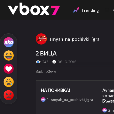
Member of
👾
Trending
smyah_na_pochivki_igra
2 ВИЦА
243
06.10.2016
Виж повече
02:58
НА ПОЧИВКА!
Ayhan 
хорат
1
smyah_na_pochivki_igra
Бълг
3