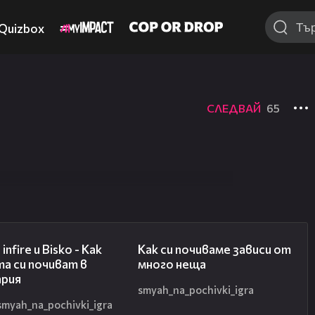
Quizbox
СЛЕДВАЙ
65
01:30
01:53
infire и Bisko - Как
Как си почиваме зависи от
а си почиват в
много неща
ария
smyah_na_pochivki_igra
smyah_na_pochivki_igra