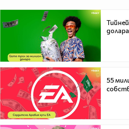
Тийней
долара
55 мил
собств