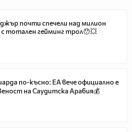
джър почти спечели над милион
 с тотален гейминг трол😯💥
иарда по-късно: EA вече официално е
еност на Саудитска Арабия💰