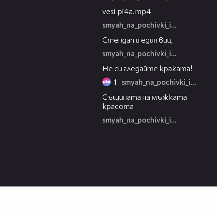
03:01
vesi pi4a.mp4
smyah_na_pochivki_igra
02:39
Стендап и един виц
smyah_na_pochivki_igra
01:23
Не си гледайте краката!
1
smyah_na_pochivki_igra
02:26
Същината на мъжката
красота
smyah_na_pochivki_igra