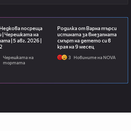
13:03
03:09
 Недкова посреща
Родилка от Варна търси
 | Черешката на
истината за внезапната
та | 5 авг. 2026 |
смърт на детето си в
2
края на 9 месец
Черешката на
3
Новините на NOVA
тортата