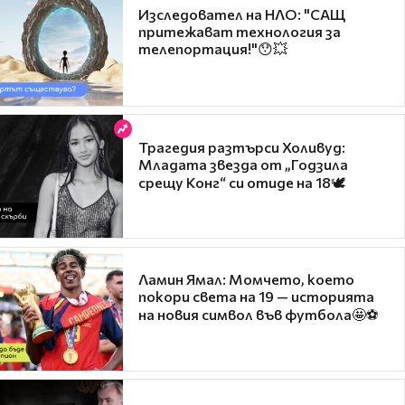
Изследовател на НЛО: "САЩ
притежават технология за
телепортация!"😯💥
Трагедия разтърси Холивуд:
Младата звезда от „Годзила
срещу Конг“ си отиде на 18🕊️
Ламин Ямал: Момчето, което
покори света на 19 — историята
на новия символ във футбола🤩⚽