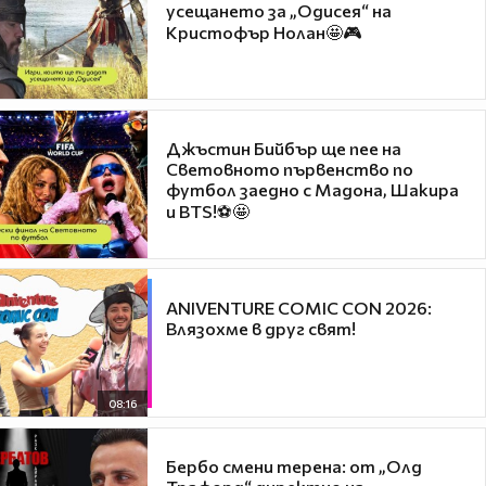
усещането за „Одисея“ на
Кристофър Нолан🤩🎮
Джъстин Бийбър ще пее на
Световното първенство по
футбол заедно с Мадона, Шакира
и BTS!⚽🤩
ANIVENTURE COMIC CON 2026:
Влязохме в друг свят!
08:16
Бербо смени терена: от „Олд