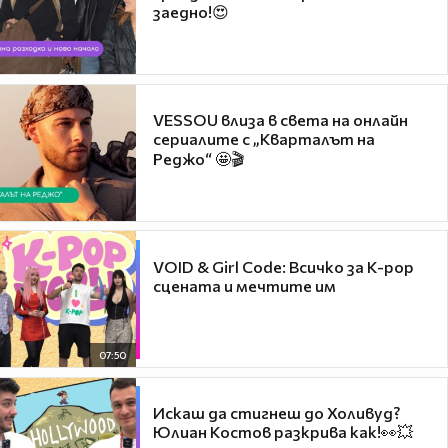
заедно!😍
VESSOU влиза в света на онлайн
сериалите с „Кварталът на
Реджо“ 🤩🎬
VOID & Girl Code: Всичко за K-pop
сцената и мечтите им
07:50
Искаш да стигнеш до Холивуд?
Юлиан Костов разкрива как!👀💥