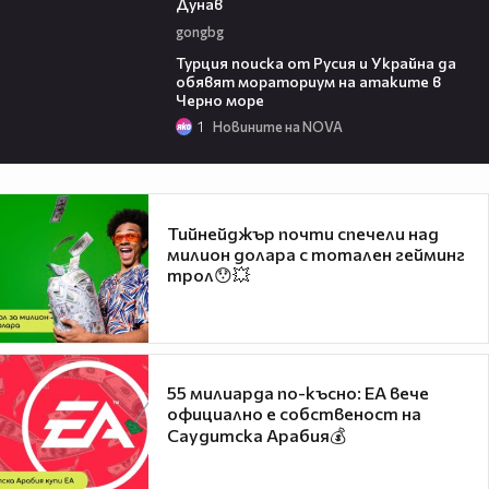
Дунав
gongbg
03:02
Турция поиска от Русия и Украйна да
обявят мораториум на атаките в
Черно море
1
Новините на NOVA
Тийнейджър почти спечели над
милион долара с тотален гейминг
трол😯💥
55 милиарда по-късно: EA вече
официално е собственост на
Саудитска Арабия💰