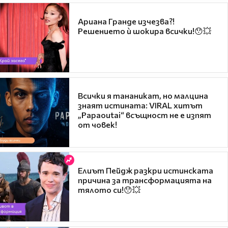
Ариана Гранде изчезва?!
Решението ѝ шокира всички!😯💥
Всички я тананикат, но малцина
знаят истината: VIRAL хитът
„Papaoutai“ всъщност не е изпят
от човек!
Елиът Пейдж разкри истинската
причина за трансформацията на
тялото си!😯💥