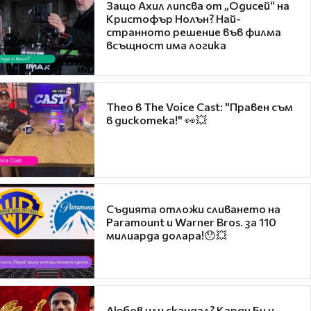
Защо Ахил липсва от „Одисей“ на
Кристофър Нолън? Най-
странното решение във филма
всъщност има логика
Theo в The Voice Cast: "Правен съм
в дискотека!" 👀💥
Съдията отложи сливането на
Paramount и Warner Bros. за 110
милиарда долара!😯💥
Любов или скандал? Карди Би и