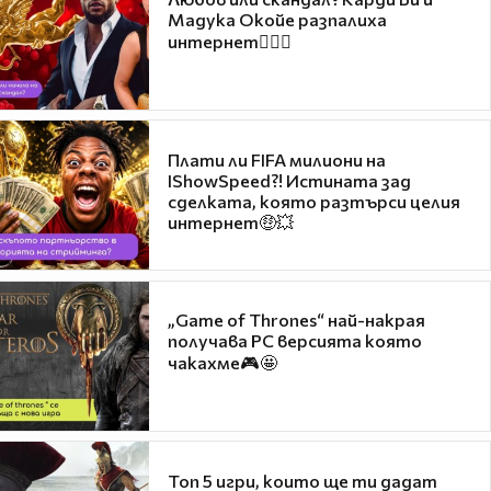
Мадука Окойе разпалиха
интернет❤️‍🔥🔥
Плати ли FIFA милиони на
IShowSpeed?! Истината зад
сделката, която разтърси целия
интернет🤑💥
„Game of Thrones“ най-накрая
получава PC версията която
чакахме🎮🤩
Топ 5 игри, които ще ти дадат