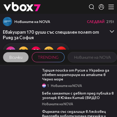
Member of
👾
Новините на NOVA
СЛЕДВАЙ
2751
Евакуират 170 души със специален полет от
Рияд за София
Всички
TRENDING
Новините на NOVA
03:02
Турция поиска от Русия и Украйна да
обявят мораториум на атаките в
Черно море
1
Новините на NOVA
00:50
Бебе ламантин с дебют пред публика в
зоопарк в Южен Китай (ВИДЕО
Новините на NOVA
00:06
Фирмата със седалище в Лясковец
внедрява роботизирана техника и