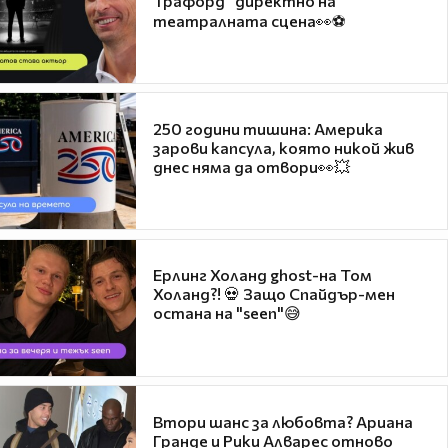
Трафорд“ директно на
театралната сцена👀⚽
250 години тишина: Америка
зарови капсула, която никой жив
днес няма да отвори👀💥
Ерлинг Холанд ghost-на Том
Холанд?! 💀 Защо Спайдър-мен
остана на "seen"😅
Втори шанс за любовта? Ариана
Гранде и Рики Алварес отново