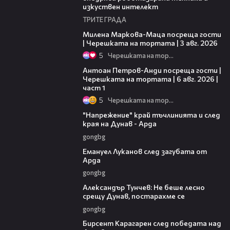
изкуствен интелект
ТРИТЕ ГРАДА
20:17
Милена Маркова-Маца посреща гости
| Черешката на тортата | 3 авг. 2026
5
Черешката на тортата
19:09
Антоан Петров-Анди посреща гости |
Черешката на тортата | 6 авг. 2026 |
част 1
5
Черешката на тортата
00:37
"Напрежение" край тъчлинията и след
края на Дунав - Арда
gongbg
03:53
Емануел Луканов след загубата от
Арда
gongbg
02:50
Александър Тунчев: Не беше лесно
срещу Дунав, постарахме се
gongbg
02:39
Бирсент Карагарен след победата над