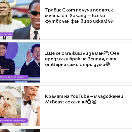
Травис Скот получи подарък
мечта от Холанд — всеки
футболен фен би го искал! 🤩
„Ще се омъжиш ли за мен?“: Фен
предложи брак на Зендая, а тя
отвърна само с три думи😅
Кралят на YouTube – младоженец:
MrBeast се ожени!💍🥰