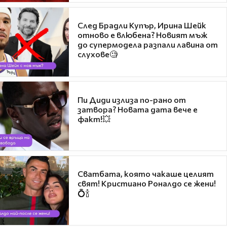
След Брадли Купър, Ирина Шейк
отново е влюбена? Новият мъж
до супермодела разпали лавина от
слухове🧐
Пи Диди излиза по-рано от
затвора? Новата дата вече е
факт!💥
Сватбата, която чакаше целият
свят! Кристиано Роналдо се жени!
💍🍾