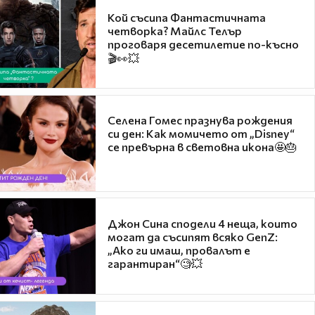
Кой съсипа Фантастичната
четворка? Майлс Телър
проговаря десетилетие по-късно
🎬👀💥
Селена Гомес празнува рождения
си ден: Как момичето от „Disney“
се превърна в световна икона🤩🎂
Джон Сина сподели 4 неща, които
могат да съсипят всяко GenZ:
„Ако ги имаш, провалът е
гарантиран“🧐💥