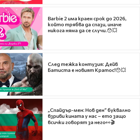
Barbie 2 има краен срок до 2026,
който трябва да спази, иначе
никога няма да се случи.😯💥
След тежка контузия: Дейв
Батиста е новият Кратос!😯💥
„Спайдър-мен: Нов ден“ буквално
взриви кината у нас – ето защо
всички говорят за него👀🎬