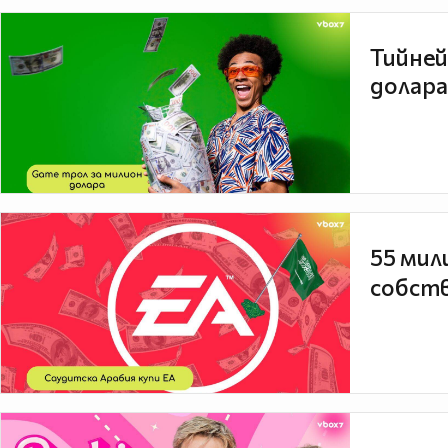
Тийней
долара
55 мил
собств