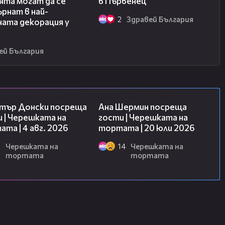
ята могат да се
в Първенец
рнат в най-
2
Здравей България
ната декорация у
ей България
17:43
19:47
тър Донски посреща
Ана Шермин посреща
 | Черешката на
гости | Черешката на
та | 4 авг. 2026
тортата | 20 юли 2026
6
Черешката на
14
Черешката на
тортата
тортата