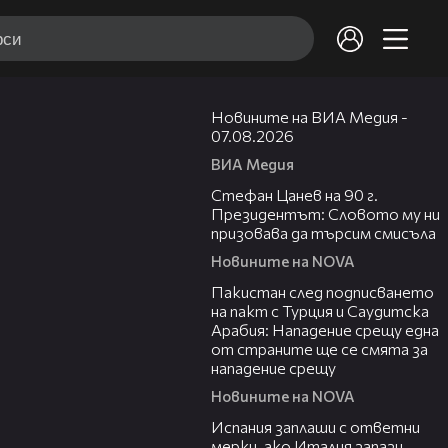
19:32
Новините на ВИА Медия -
07.08.2026
ВИА Медия
02:02
Стефан Цанев на 90 г.
Президентът: Словото му ни
призовава да търсим смисъла
Новините на NOVA
00:54
Пакистан след подписването
на пакт с Турция и Саудитска
Арабия: Нападение срещу една
от страните ще се смята за
нападение срещу
Новините на NOVA
00:41
Испания заплаши с ответни
мерки, ако Италия запази