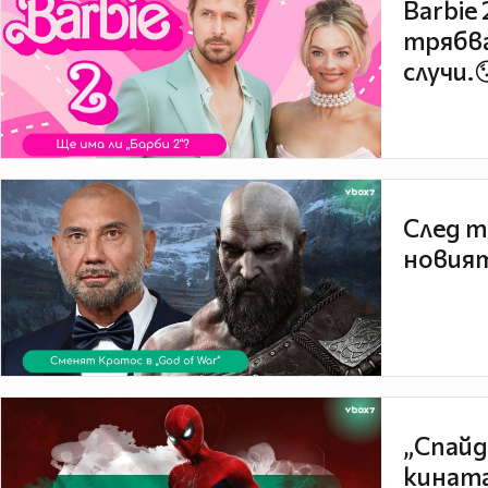
Barbie
трябва
случи.
След т
новият
„Спайд
кината