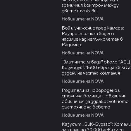
граничния контрол между
двете държави
Новините на NOVA
00:50
Бой и унижение пред камера:
Разпространиха видео с
насилие над непълнолетен в
Радомир
Новините на NOVA
04:15
"Златните ливади" около "АЕЦ
Козлодуй": 1600 евро за кв.м са
дадени на частна компания
Новините на NOVA
02:32
Родители на новородено и
столична болница – с взаимни
обвинения за здравословното
състояние на бебето
Новините на NOVA
02:43
Казусът „ВиК-Бургас“: Хотели
плащали до 30 000 лева след