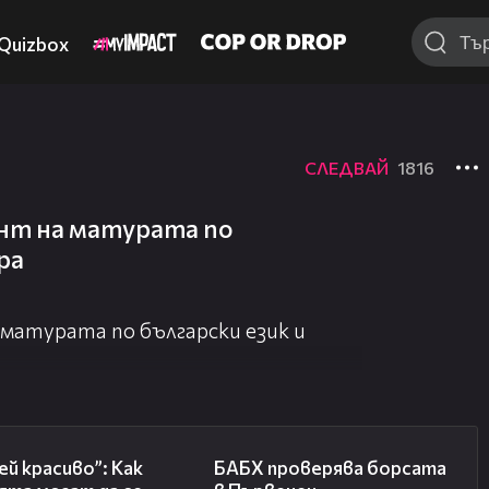
Quizbox
СЛЕДВАЙ
1816
нт на матурата по
ра
матурата по български език и
04:11
03:57
й красиво”: Как
БАБХ проверява борсата