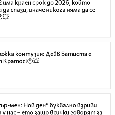
 2 има краен срок до 2026, който
 да спази, иначе никога няма да се
😯💥
ежка контузия: Дейв Батиста е
 Кратос!😯💥
ър-мен: Нов ден“ буквално взриви
 у нас – ето защо всички говорят за