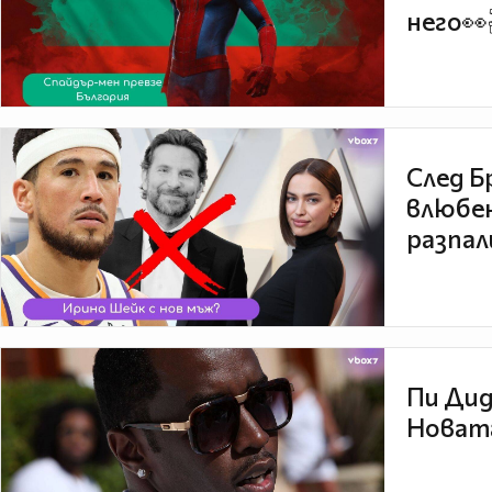
него👀
След Б
влюбен
разпал
Пи Дид
Новата