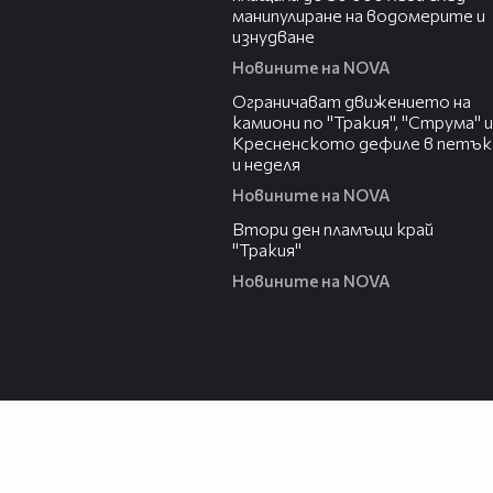
манипулиране на водомерите и
изнудване
Новините на NOVA
03:06
Ограничават движението на
камиони по "Тракия", "Струма" и
Кресненското дефиле в петък
и неделя
Новините на NOVA
03:31
Втори ден пламъци край
"Тракия"
Новините на NOVA