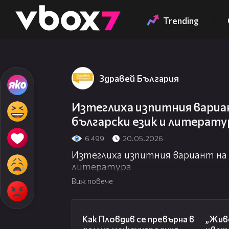
Member of
👾
Trending
Здравей България
Изтеглиха изпитния вариа
български език и литерату
6 499
20.05.2026
Изтеглиха изпитния вариант на 
литература
Виж повече
03:09
Как Пловдив се превърна в
„Живе