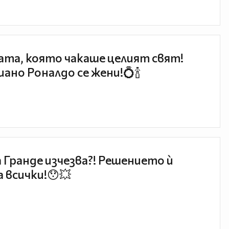
та, която чакаше целият свят!
ано Роналдо се жени!💍🍾
 Гранде изчезва?! Решението ѝ
 всички!😯💥