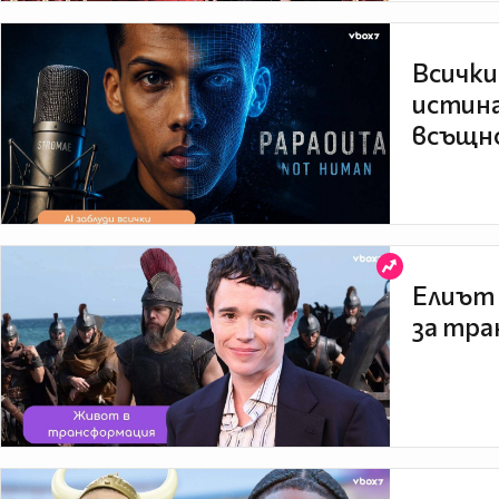
Всички
истина
всъщно
Елиът 
за тра