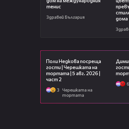
дом на международния
цвет
тенис
превъ
стил
Здравей България
дома
Здрав
13:03
Поли Недкова посреща
Дими
гости | Черешката на
гости
тортата | 5 авг. 2026 |
торта
част 2
3
Черешката на
тортата