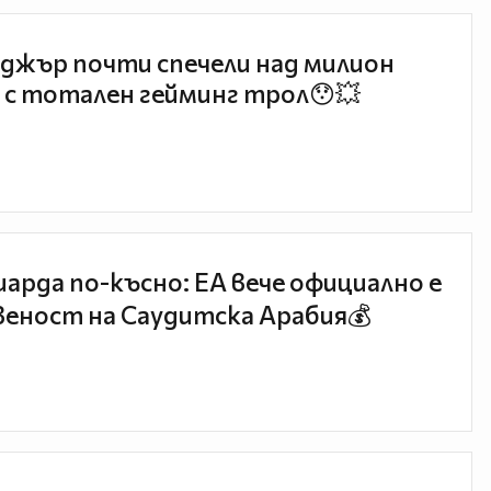
джър почти спечели над милион
 с тотален гейминг трол😯💥
иарда по-късно: EA вече официално е
еност на Саудитска Арабия💰