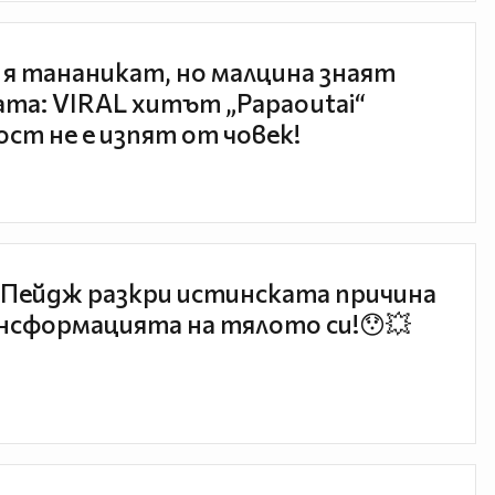
 я тананикат, но малцина знаят
та: VIRAL хитът „Papaoutai“
ст не е изпят от човек!
Пейдж разкри истинската причина
нсформацията на тялото си!😯💥