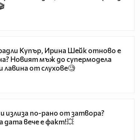
🎬
радли Купър, Ирина Шейк отново е
а? Новият мъж до супермодела
и лавина от слухове🧐
и излиза по-рано от затвора?
 дата вече е факт!💥