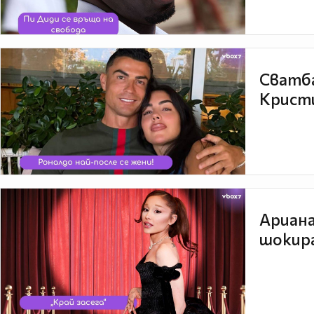
Сватба
Кристи
Ариана
шокира