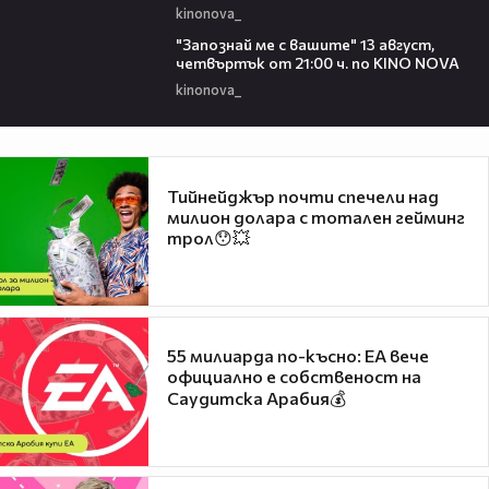
kinonova_
00:23
"Запознай ме с вашите" 13 август,
четвъртък от 21:00 ч. по KINO NOVA
kinonova_
Тийнейджър почти спечели над
милион долара с тотален гейминг
трол😯💥
55 милиарда по-късно: EA вече
официално е собственост на
Саудитска Арабия💰