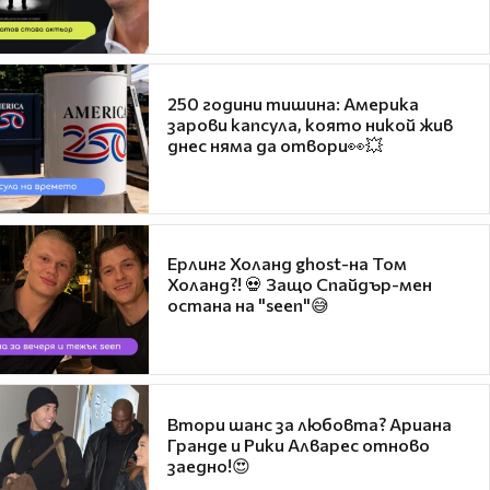
250 години тишина: Америка
зарови капсула, която никой жив
днес няма да отвори👀💥
Ерлинг Холанд ghost-на Том
Холанд?! 💀 Защо Спайдър-мен
остана на "seen"😅
Втори шанс за любовта? Ариана
Гранде и Рики Алварес отново
заедно!😍