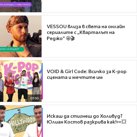
VESSOU влиза в света на онлайн
сериалите с „Кварталът на
Реджо“ 🤩🎬
VOID & Girl Code: Всичко за K-pop
сцената и мечтите им
07:50
Искаш да стигнеш до Холивуд?
Юлиан Костов разкрива как!👀💥