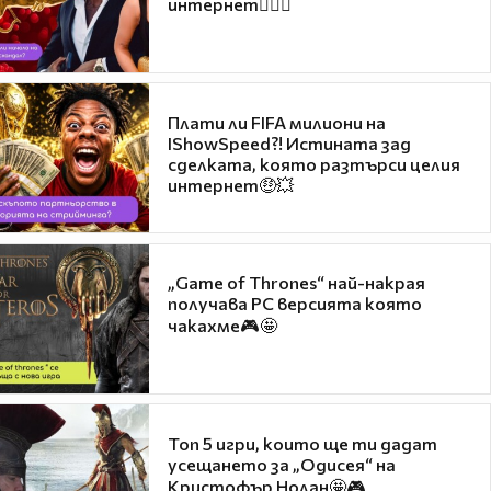
интернет❤️‍🔥🔥
Плати ли FIFA милиони на
IShowSpeed?! Истината зад
сделката, която разтърси целия
интернет🤑💥
„Game of Thrones“ най-накрая
получава PC версията която
чакахме🎮🤩
Топ 5 игри, които ще ти дадат
усещането за „Одисея“ на
Кристофър Нолан🤩🎮