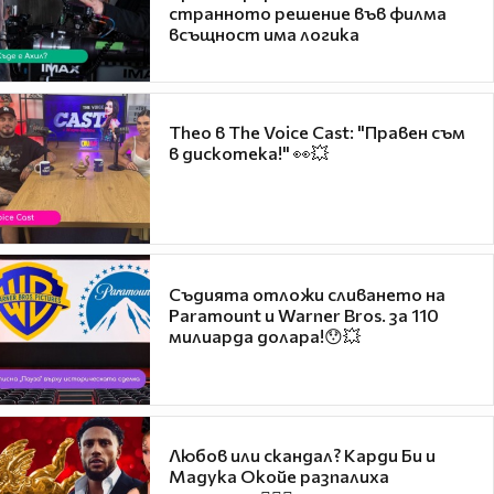
странното решение във филма
всъщност има логика
Theo в The Voice Cast: "Правен съм
в дискотека!" 👀💥
Съдията отложи сливането на
Paramount и Warner Bros. за 110
милиарда долара!😯💥
Любов или скандал? Карди Би и
Мадука Окойе разпалиха