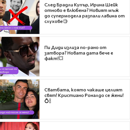
След Брадли Купър, Ирина Шейк
отново е влюбена? Новият мъж
до супермодела разпали лавина от
слухове🧐
Пи Диди излиза по-рано от
затвора? Новата дата вече е
факт!💥
Сватбата, която чакаше целият
свят! Кристиано Роналдо се жени!
💍🍾