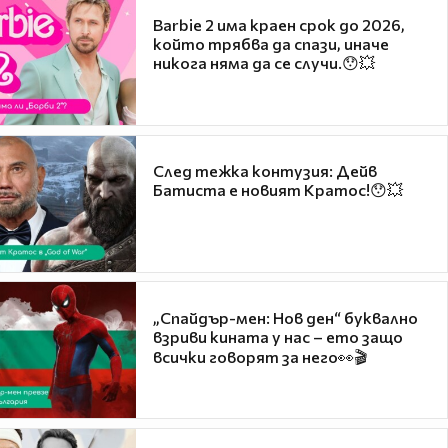
Barbie 2 има краен срок до 2026,
който трябва да спази, иначе
никога няма да се случи.😯💥
След тежка контузия: Дейв
Батиста е новият Кратос!😯💥
„Спайдър-мен: Нов ден“ буквално
взриви кината у нас – ето защо
всички говорят за него👀🎬