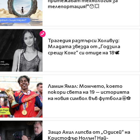
притежават технология за
телепортация!"😯💥
Трагедия разтърси Холивуд:
Младата звезда от „Годзила
срещу Конг“ си отиде на 18🕊️
Ламин Ямал: Момчето, което
покори света на 19 — историята
на новия символ във футбола🤩⚽
Защо Ахил липсва от „Одисей“ на
Кристофър Нолън? Най-