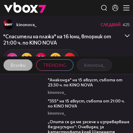
Member of
👾
kinonova_
СЛЕДВАЙ
425
"Спасители на плажа" на 16 юни, вторник от
21:00 ч. по KINO NOVA
Всички
TRENDING
kinonova_
00:30
"Анаконда" на 15 август, събота от
23:30 ч. по KINO NOVA
kinonova_
00:31
"355" на 15 август, събота от 21:00 ч.
по KINO NOVA
kinonova_
06:38
„Опита се да ме засече и изпреварваше
безразсъдно“: Очевидец за
катастрофата край Шереметя