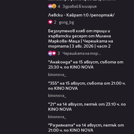
4
Здравей България
05:57
Левски - Кайрат 1:0 /репортаж/
2
gong_bg
15:35
Безглутенов хляб от трици и
хърватски десерт от Милена
Маркова-Маца | Черешката на
тортата | 3 авг. 2026 | част 2
3
Черешката на тортата
00:30
"Анаконда" на 15 август, събота от
23:30 ч. по KINO NOVA
kinonova_
00:31
"355" на 15 август, събота от 21:00 ч.
по KINO NOVA
kinonova_
00:29
"21" на 14 август, петък от 23:10 ч. по
KINO NOVA
kinonova_
00:29
"Размянaта" на 14 август, петък от
21:00 ч. по KINO NOVA