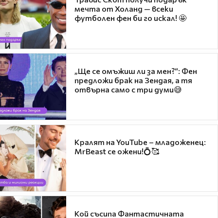
мечта от Холанд — всеки
футболен фен би го искал! 🤩
„Ще се омъжиш ли за мен?“: Фен
предложи брак на Зендая, а тя
отвърна само с три думи😅
Кралят на YouTube – младоженец:
MrBeast се ожени!💍🥰
Кой съсипа Фантастичната