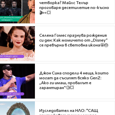
четворка? Майлс Телър
проговаря десетилетие по-късно
🎬👀💥
Селена Гомес празнува рождения
си ден: Как момичето от „Disney“
се превърна в световна икона🤩🎂
Джон Сина сподели 4 неща, които
могат да съсипят всяко GenZ:
„Ако ги имаш, провалът е
гарантиран“🧐💥
Изследовател на НЛО: "САЩ