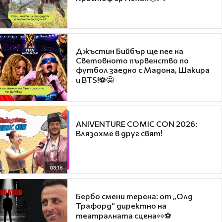
Джъстин Бийбър ще пее на
Световното първенство по
футбол заедно с Мадона, Шакира
и BTS!⚽🤩
ANIVENTURE COMIC CON 2026:
Влязохме в друг свят!
08:16
Бербо смени терена: от „Олд
Трафорд“ директно на
театралната сцена👀⚽