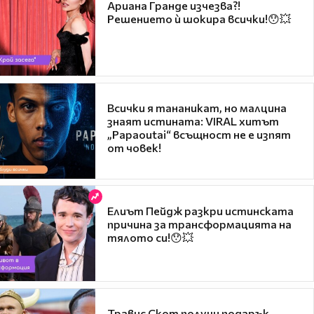
Ариана Гранде изчезва?!
Решението ѝ шокира всички!😯💥
Всички я тананикат, но малцина
знаят истината: VIRAL хитът
„Papaoutai“ всъщност не е изпят
от човек!
Елиът Пейдж разкри истинската
причина за трансформацията на
тялото си!😯💥
Травис Скот получи подарък