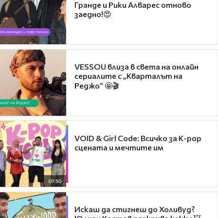
Гранде и Рики Алварес отново
заедно!😍
VESSOU влиза в света на онлайн
сериалите с „Кварталът на
Реджо“ 🤩🎬
VOID & Girl Code: Всичко за K-pop
сцената и мечтите им
07:50
Искаш да стигнеш до Холивуд?