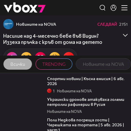
Member of
👾
Новините на NOVA
СЛЕДВАЙ
2751
Насилие над 4-месечно бебе във Видин?
Иззеха пръчка с кръв от дома на детето
Всички
TRENDING
Новините на NOVA
04:51
Спортни новини | Късна емисия | 6 авг.
2026
1
Новините на NOVA
00:41
Украински дронове атакуваха големи
петролни рафинерии в Русия
Новините на NOVA
19:25
Поли Недкова посреща гости |
Черешката на тортата | 5 авг. 2026 |
част 1