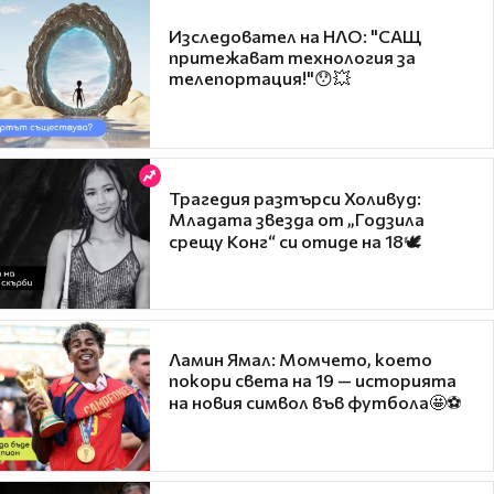
Изследовател на НЛО: "САЩ
притежават технология за
телепортация!"😯💥
Трагедия разтърси Холивуд:
Младата звезда от „Годзила
срещу Конг“ си отиде на 18🕊️
Ламин Ямал: Момчето, което
покори света на 19 — историята
на новия символ във футбола🤩⚽