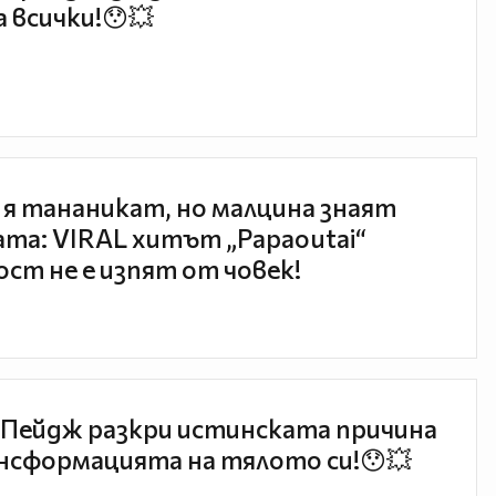
 всички!😯💥
 я тананикат, но малцина знаят
та: VIRAL хитът „Papaoutai“
ст не е изпят от човек!
Пейдж разкри истинската причина
нсформацията на тялото си!😯💥