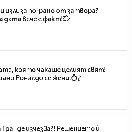
и излиза по-рано от затвора?
 дата вече е факт!💥
та, която чакаше целият свят!
ано Роналдо се жени!💍🍾
 Гранде изчезва?! Решението ѝ