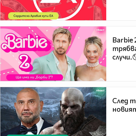
Barbie
трябва
случи.
След т
новият