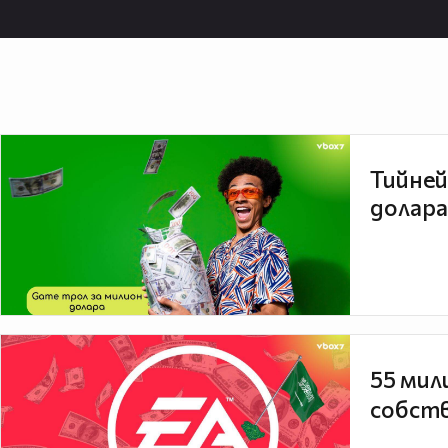
Тийней
долара
55 мил
собств