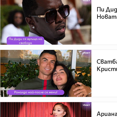
Пи Дид
Новата
Сватба
Кристи
Ариана