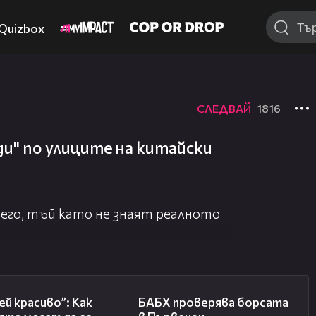
Quizbox
СЛЕДВАЙ
1816
ди" по улиците на китайски
него, тъй като не знаят реалното
04:11
03:57
й красиво”: Как
БАБХ проверява борсата