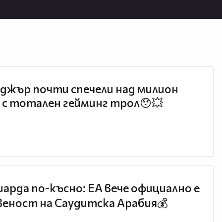
джър почти спечели над милион
 с тотален гейминг трол😯💥
иарда по-късно: EA вече официално е
еност на Саудитска Арабия💰