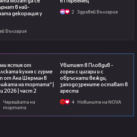
ята могат да се
в Първенец
рнат в най-
2
Здравей България
ната декорация у
ей България
23:21
03:39
ми ястия от
Убитият в Пловдив -
лската кухня с гурме
горен с цигари и с
т от Ана Шермин в
обръснати вежди,
ешката на тортата“ |
заподозрените остават в
и 2026 | част 2
ареста
Черешката на
4
Новините на NOVA
тортата