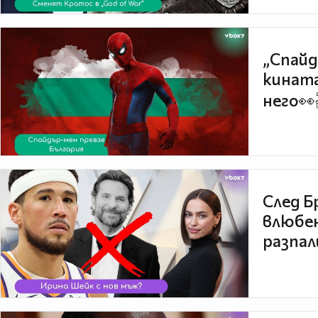
„Спайд
кината
него👀
След Б
влюбен
разпал