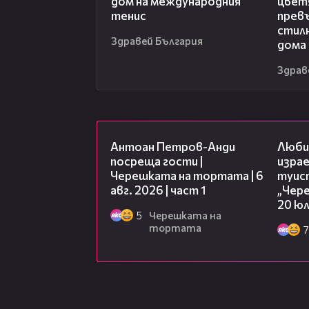
дом на международния
цвет
тенис
превъ
стил
Здравей България
дома
Здрав
19:09
Антоан Петров-Анди
Люби
посреща гости |
израе
Черешката на тортата | 6
туис
авг. 2026 | част 1
„Чер
20 юл
5
Черешката на
тортата
7