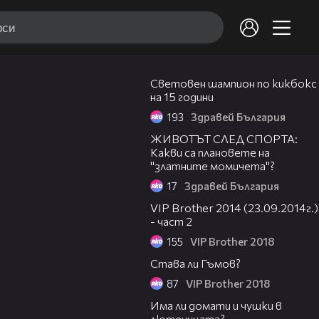
03:51
Световен шампион по кикбокс
на 15 години
193
Здравей България
16:39
ЖИВОТЪТ СЛЕД СПОРТА:
Какви са плановете на
"златните момичета"?
17
Здравей България
27:23
VIP Brother 2014 (23.09.2014г.)
- част 2
155
VIP Brother 2018
03:47
Става ли Гъмов?
87
VIP Brother 2018
15:39
Има ли домати и чушки в
лютеницата?