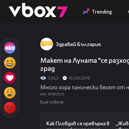
Member of
👾
Trending
Здравей България
Макет на Луната "се разхо
град
3 653
16.09.2016
Много хора панически бягат от 
му тегло
Виж повече
03:09
Как Пловдив се превърна в
„Живе