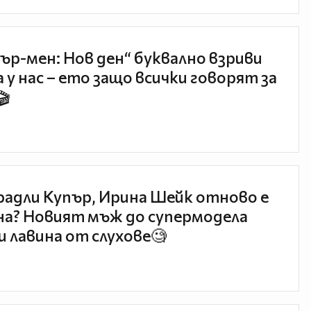
ър-мен: Нов ден“ буквално взриви
 у нас – ето защо всички говорят за
🎬
радли Купър, Ирина Шейк отново е
а? Новият мъж до супермодела
и лавина от слухове🧐