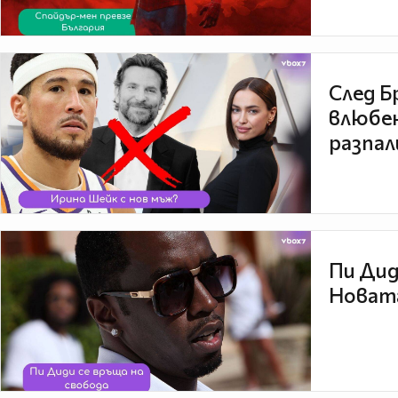
След Б
влюбен
разпал
Пи Дид
Новата