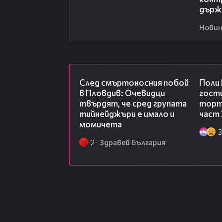
държ
Новин
09:32
След смъртоносния побой
Поли
в Пловдив: Очевидци
гости
твърдят, че сред групата
торта
тийнейджъри е имало и
част 
момичета
3
2
Здравей България