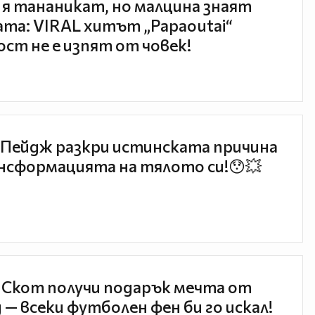
 я тананикат, но малцина знаят
та: VIRAL хитът „Papaoutai“
ст не е изпят от човек!
Пейдж разкри истинската причина
нсформацията на тялото си!😯💥
 Скот получи подарък мечта от
 — всеки футболен фен би го искал!