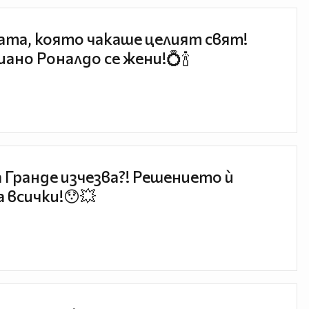
та, която чакаше целият свят!
ано Роналдо се жени!💍🍾
 Гранде изчезва?! Решението ѝ
 всички!😯💥