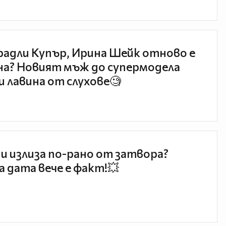
радли Купър, Ирина Шейк отново е
а? Новият мъж до супермодела
и лавина от слухове🧐
и излиза по-рано от затвора?
 дата вече е факт!💥