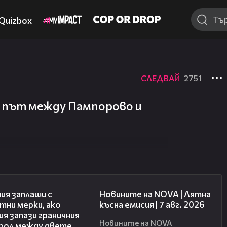
Quizbox
СЛЕДВАЙ
2751
 път между Пампорово и
00:51
21:18
ия заплаши с
Новините на NOVA | Лятна
тни мерки, ако
късна емисия | 7 авг. 2026
я запази граничния
Новините на NOVA
рол между двете