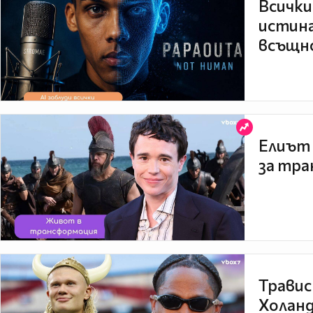
Всички
истина
всъщно
Елиът 
за тра
Травис
Холанд