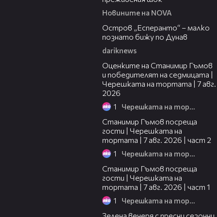
Новините на NOVA
00:04
Остров „Есперанто“ – малко
познато бижу по Дунав
dariknews
02:15
Оценките на Станимир Гъмов
и победителят на седмицата |
Черешката на тортата | 7 авг.
2026
1
Черешката на тортата
12:30
Станимир Гъмов посреща
гости | Черешката на
тортата | 7 авг. 2026 | част 2
1
Черешката на тортата
16:22
Станимир Гъмов посреща
гости | Черешката на
тортата | 7 авг. 2026 | част 1
1
Черешката на тортата
17:48
Зелена вечеря с пресни сезонни