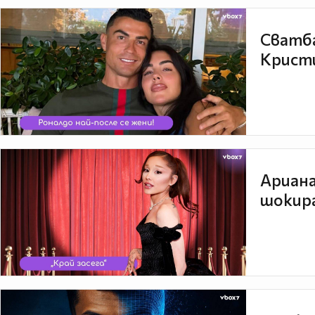
Сватба
Кристи
Ариана
шокира