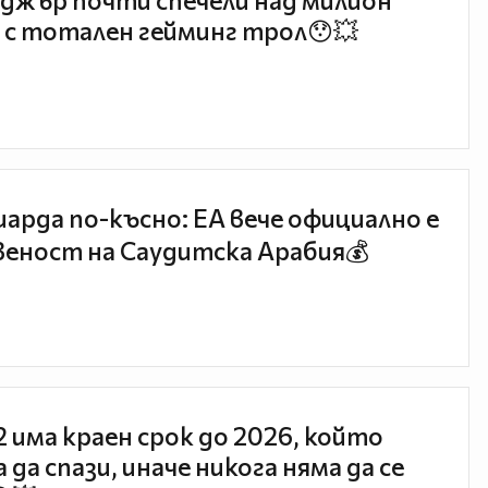
джър почти спечели над милион
 с тотален гейминг трол😯💥
иарда по-късно: EA вече официално е
еност на Саудитска Арабия💰
 2 има краен срок до 2026, който
 да спази, иначе никога няма да се