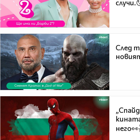
случи.
След т
новият
„Спайд
кината
него👀