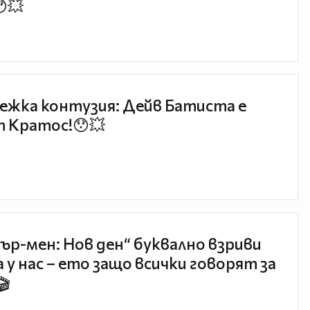
😯💥
ежка контузия: Дейв Батиста е
 Кратос!😯💥
ър-мен: Нов ден“ буквално взриви
 у нас – ето защо всички говорят за
🎬