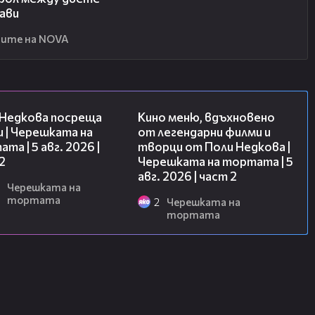
ави
ите на NOVA
13:03
15:31
 Недкова посреща
Кино меню, вдъхновено
 | Черешката на
от легендарни филми и
та | 5 авг. 2026 |
творци от Поли Недкова |
2
Черешката на тортата | 5
авг. 2026 | част 2
Черешката на
тортата
2
Черешката на
тортата