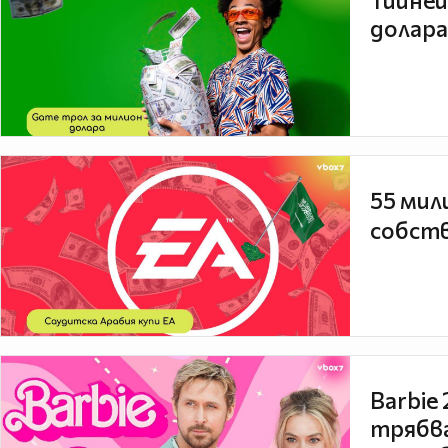
Тийней
долара
55 мил
собств
Barbie
трябва