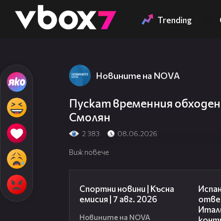
Member of
👾
Trending
Новините на NOVA
Пускат временния обходен
Смолян
2 383
08.06.2026
Виж повече
03:46
Спортни новини | Късна
Испан
емисия | 7 авг. 2026
отве
Итали
Новините на NOVA
конт