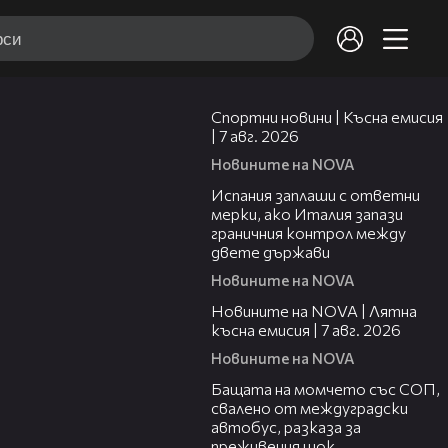
03:46
Спортни новини | Късна емисия
| 7 авг. 2026
Новините на NOVA
00:51
Испания заплаши с ответни
мерки, ако Италия запази
граничния контрол между
двете държави
Новините на NOVA
21:18
Новините на NOVA | Лятна
късна емисия | 7 авг. 2026
Новините на NOVA
00:30
Бащата на момчето със СОП,
свалено от междуградски
автобус, разказа за
преживения шок