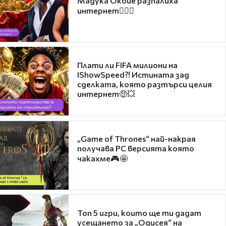
Мадука Окойе разпалиха
интернет❤️‍🔥🔥
Плати ли FIFA милиони на
IShowSpeed?! Истината зад
сделката, която разтърси целия
интернет🤑💥
„Game of Thrones“ най-накрая
получава PC версията която
чакахме🎮🤩
Топ 5 игри, които ще ти дадат
усещането за „Одисея“ на