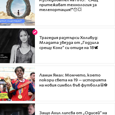
притежават технология за
телепортация!"😯💥
Трагедия разтърси Холивуд:
Младата звезда от „Годзила
срещу Конг“ си отиде на 18🕊️
Ламин Ямал: Момчето, което
покори света на 19 — историята
на новия символ във футбола🤩⚽
Защо Ахил липсва от „Одисей“ на