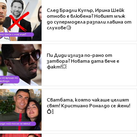
След Брадли Купър, Ирина Шейк
отново е влюбена? Новият мъж
до супермодела разпали лавина от
слухове🧐
Пи Диди излиза по-рано от
затвора? Новата дата вече е
факт!💥
Сватбата, която чакаше целият
свят! Кристиано Роналдо се жени!
💍🍾