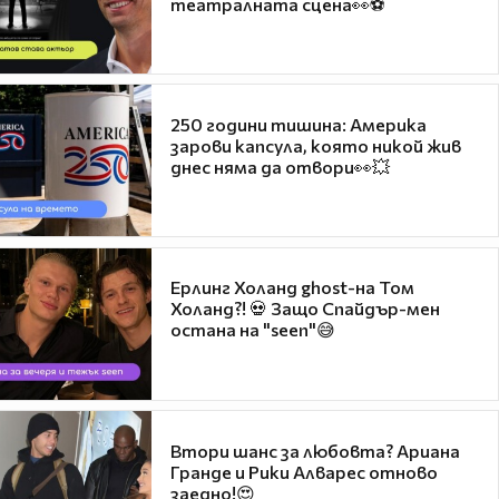
театралната сцена👀⚽
250 години тишина: Америка
зарови капсула, която никой жив
днес няма да отвори👀💥
Ерлинг Холанд ghost-на Том
Холанд?! 💀 Защо Спайдър-мен
остана на "seen"😅
Втори шанс за любовта? Ариана
Гранде и Рики Алварес отново
заедно!😍