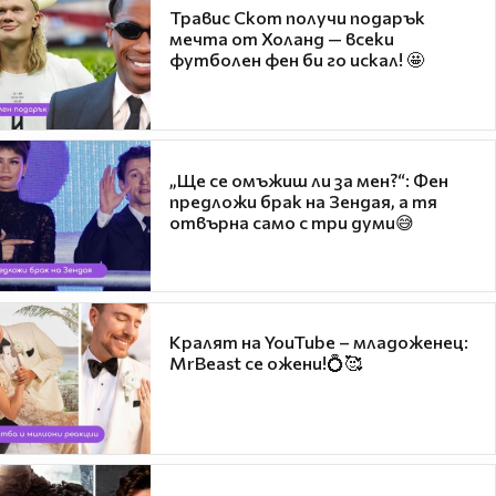
Травис Скот получи подарък
мечта от Холанд — всеки
футболен фен би го искал! 🤩
„Ще се омъжиш ли за мен?“: Фен
предложи брак на Зендая, а тя
отвърна само с три думи😅
Кралят на YouTube – младоженец:
MrBeast се ожени!💍🥰