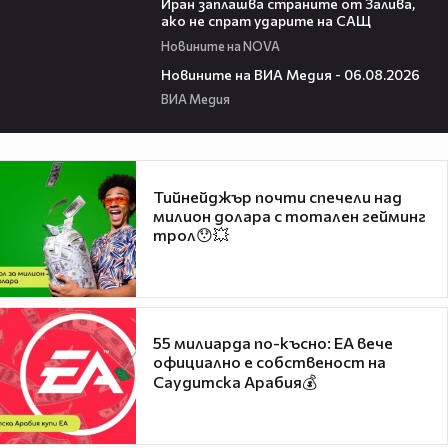
Иран заплашва страните от Залива,
ако не спрат ударите на САЩ
Новините на NOVA
22:43
Новините на ВИА Медия - 06.08.2026
ВИА Медия
Тийнейджър почти спечели над
милион долара с тотален гейминг
трол😯💥
55 милиарда по-късно: EA вече
официално е собственост на
Саудитска Арабия💰