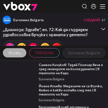
Member of
👾
Euronews Bulgaria
СЛЕДВАЙ
47
„Диагноза: Здраве“, еп. 72: Как да създадем
здравословна връзка с храната у детето?
Всички
TRENDING
Euronews Bulgaria
11:23
Симеон Кичуков: Тадей Погачар вече е
сред легендите на колоезденето | В
темпото на Кари
Euronews Bulgaria
14:33
Йоана Илиева: Медалите не са всичко,
важно е какво остава след тях | В
темпото на Кари
Euronews Bulgaria
16:02
Безглутенов хляб от трици и