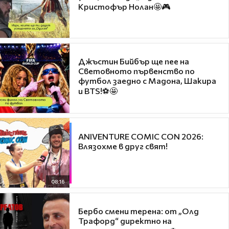
Кристофър Нолан🤩🎮
Джъстин Бийбър ще пее на
Световното първенство по
футбол заедно с Мадона, Шакира
и BTS!⚽🤩
ANIVENTURE COMIC CON 2026:
Влязохме в друг свят!
08:16
Бербо смени терена: от „Олд
Трафорд“ директно на