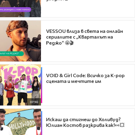
VESSOU влиза в света на онлайн
сериалите с „Кварталът на
Реджо“ 🤩🎬
VOID & Girl Code: Всичко за K-pop
сцената и мечтите им
07:50
Искаш да стигнеш до Холивуд?
Юлиан Костов разкрива как!👀💥