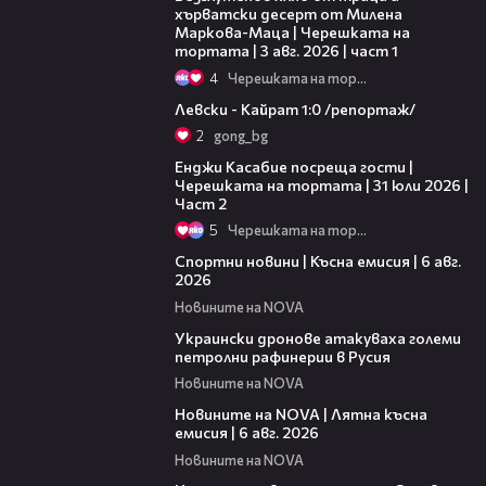
хърватски десерт от Милена
Маркова-Маца | Черешката на
тортата | 3 авг. 2026 | част 1
4
Черешката на тортата
05:57
Левски - Кайрат 1:0 /репортаж/
2
gong_bg
16:45
Енджи Касабие посреща гости |
Черешката на тортата | 31 юли 2026 |
Част 2
5
Черешката на тортата
04:51
Спортни новини | Късна емисия | 6 авг.
2026
Новините на NOVA
00:41
Украински дронове атакуваха големи
петролни рафинерии в Русия
Новините на NOVA
20:26
Новините на NOVA | Лятна късна
емисия | 6 авг. 2026
Новините на NOVA
00:41