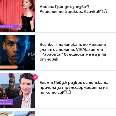
Ариана Гранде изчезва?!
Решението ѝ шокира всички!😯💥
Всички я тананикат, но малцина
знаят истината: VIRAL хитът
„Papaoutai“ всъщност не е изпят
от човек!
Елиът Пейдж разкри истинската
причина за трансформацията на
тялото си!😯💥