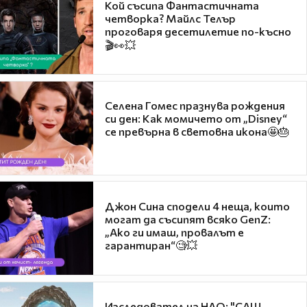
Кой съсипа Фантастичната
четворка? Майлс Телър
проговаря десетилетие по-късно
🎬👀💥
Селена Гомес празнува рождения
си ден: Как момичето от „Disney“
се превърна в световна икона🤩🎂
Джон Сина сподели 4 неща, които
могат да съсипят всяко GenZ:
„Ако ги имаш, провалът е
гарантиран“🧐💥
Изследовател на НЛО: "САЩ