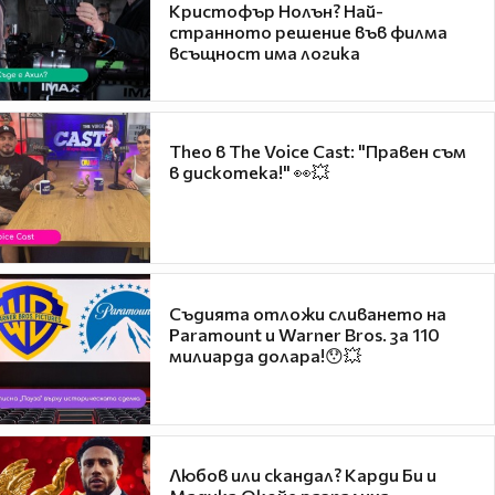
Кристофър Нолън? Най-
странното решение във филма
всъщност има логика
Theo в The Voice Cast: "Правен съм
в дискотека!" 👀💥
Съдията отложи сливането на
Paramount и Warner Bros. за 110
милиарда долара!😯💥
Любов или скандал? Карди Би и