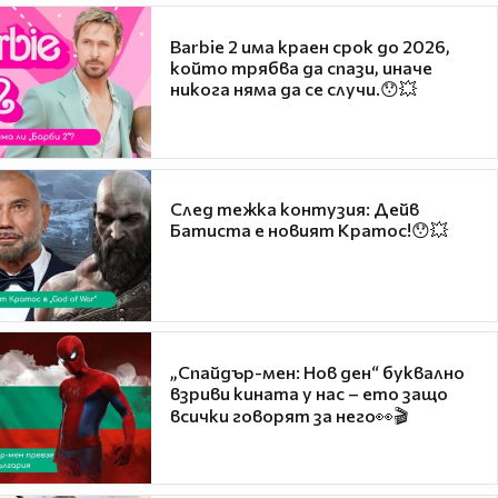
Barbie 2 има краен срок до 2026,
който трябва да спази, иначе
никога няма да се случи.😯💥
След тежка контузия: Дейв
Батиста е новият Кратос!😯💥
„Спайдър-мен: Нов ден“ буквално
взриви кината у нас – ето защо
всички говорят за него👀🎬