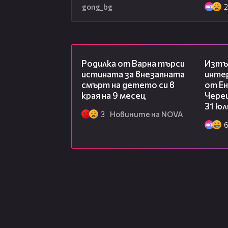
gong_bg
03:09
Родилка от Варна търси
Изтъ
истината за внезапната
инте
смърт на детето си в
от Ен
края на 9 месец
Чере
31 юл
3
Новините на NOVA