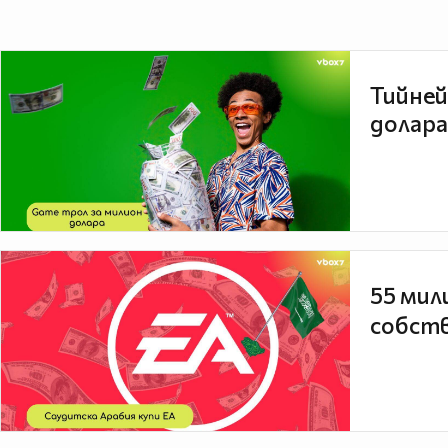
Тийней
долара
55 мил
собств