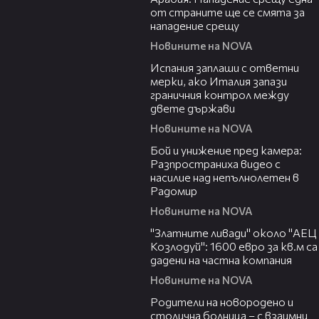
от страните ще се смята за
нападение срещу
Новините на NOVA
00:41
Испания заплаши с ответни
мерки, ако Италия запази
граничния контрол между
двете държави
Новините на NOVA
00:50
Бой и унижение пред камера:
Разпространиха видео с
насилие над непълнолетен в
Радомир
Новините на NOVA
04:15
"Златните ливади" около "АЕЦ
Козлодуй": 1600 евро за кв.м са
дадени на частна компания
Новините на NOVA
02:32
Родители на новородено и
столична болница – с взаимни