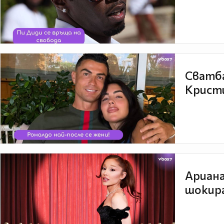
Сватба
Кристи
Ариана
шокира