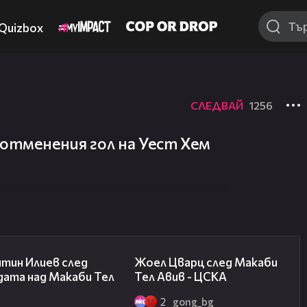
Quizbox
СЛЕДВАЙ
1256
отменения гол на Уест Хем
06:38
02:27
нтин Илиев след
Жоел Цварц след Макаби
дата над Макаби Тел
Тел Авив - ЦСКА
2
gong_bg