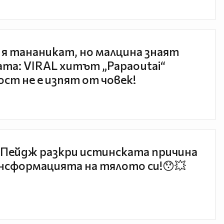
 я тананикат, но малцина знаят
та: VIRAL хитът „Papaoutai“
ст не е изпят от човек!
Пейдж разкри истинската причина
нсформацията на тялото си!😯💥