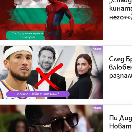
кината
него👀
След Б
влюбен
разпал
Пи Дид
Новата