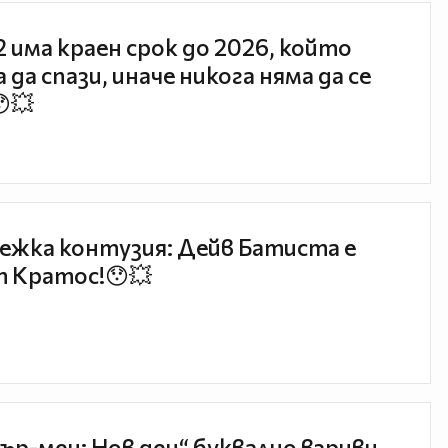
 2 има краен срок до 2026, който
 да спази, иначе никога няма да се
😯💥
ежка контузия: Дейв Батиста е
 Кратос!😯💥
ър-мен: Нов ден“ буквално взриви