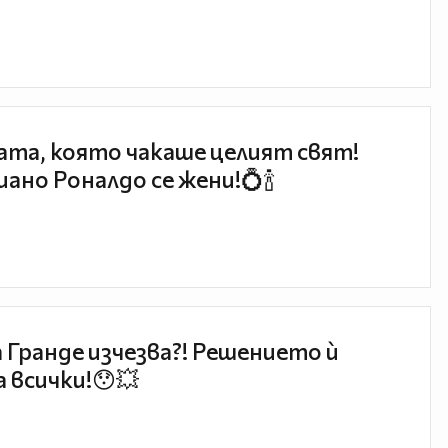
та, която чакаше целият свят!
ано Роналдо се жени!💍🍾
 Гранде изчезва?! Решението ѝ
 всички!😯💥