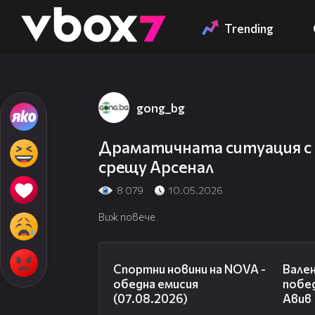
Member of
👾
Trending
gong_bg
Драматичната ситуация с 
срещу Арсенал
8 079
10.05.2026
Виж повече
04:03
Спортни новини на NOVA -
Вале
обедна емисия
побе
(07.08.2026)
Авив