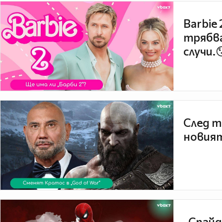
Barbie
трябва
случи.
След т
новият
„Спайд