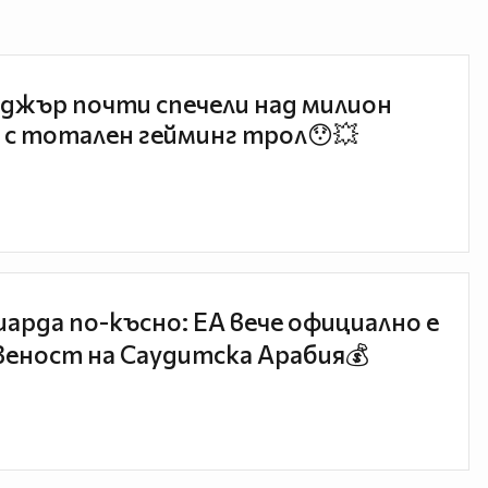
джър почти спечели над милион
 с тотален гейминг трол😯💥
иарда по-късно: EA вече официално е
еност на Саудитска Арабия💰