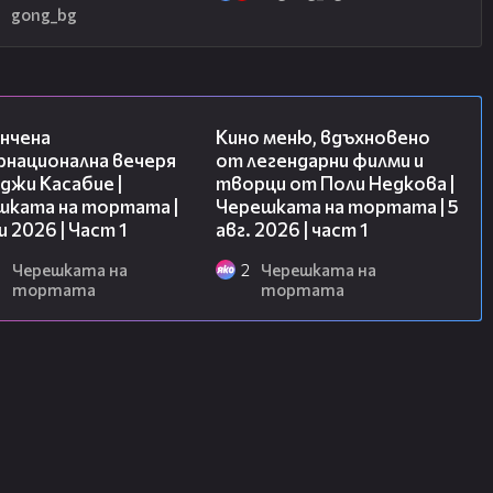
2
gong_bg
18:07
15:39
нчена
Кино меню, вдъхновено
рнационална вечеря
от легендарни филми и
джи Касабие |
творци от Поли Недкова |
шката на тортата |
Черешката на тортата | 5
и 2026 | Част 1
авг. 2026 | част 1
6
Черешката на
2
Черешката на
тортата
тортата