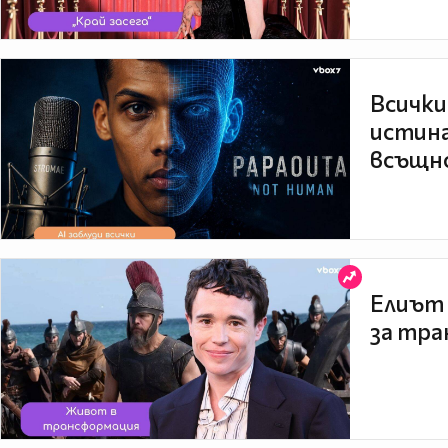
Всички
истина
всъщно
Елиът 
за тра