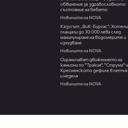
обвинения за здравословното
състояние на бебето
Новините на NOVA
02:43
Казусът „ВиК-Бургас“: Хотели
плащали до 30 000 лева след
манипулиране на водомерите и
изнудване
Новините на NOVA
03:06
Ограничават движението на
камиони по "Тракия", "Струма" и
Кресненското дефиле в петък
и неделя
Новините на NOVA