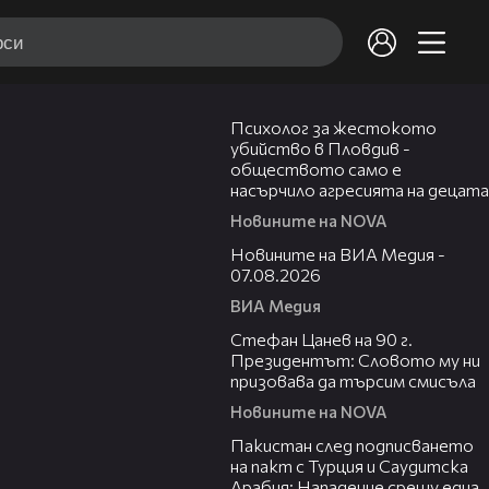
07:08
Психолог за жестокото
убийство в Пловдив -
обществото само е
насърчило агресията на децата
Новините на NOVA
19:32
Новините на ВИА Медия -
07.08.2026
ВИА Медия
02:02
Стефан Цанев на 90 г.
Президентът: Словото му ни
призовава да търсим смисъла
Новините на NOVA
00:54
Пакистан след подписването
на пакт с Турция и Саудитска
Арабия: Нападение срещу една