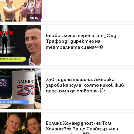
08:16
Бербо смени терена: от „Олд
Трафорд“ директно на
театралната сцена👀⚽
250 години тишина: Америка
зарови капсула, която никой жив
днес няма да отвори👀💥
Ерлинг Холанд ghost-на Том
Холанд?! 💀 Защо Спайдър-мен