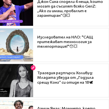
Джон Сина сподели 4 неща, които
могат да съсипят всяко GenZ:
„Ако ги имаш, провалът е
гарантиран“🧐💥
Изследовател на НЛО: "САЩ
притежават технология за
телепортация!"😯💥
Трагедия разтърси Холивуд:
Младата звезда от „Годзила
срещу Конг“ си отиде на 18🕊️
Ламин Ямал: Момчето, което