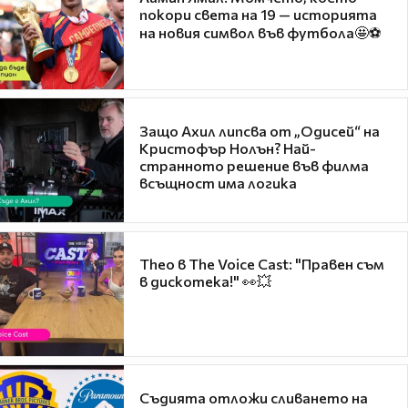
покори света на 19 — историята
на новия символ във футбола🤩⚽
Защо Ахил липсва от „Одисей“ на
Кристофър Нолън? Най-
странното решение във филма
всъщност има логика
Theo в The Voice Cast: "Правен съм
в дискотека!" 👀💥
Съдията отложи сливането на