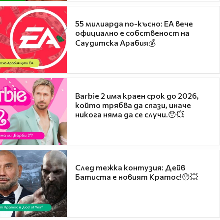
55 милиарда по-късно: EA вече
официално е собственост на
Саудитска Арабия💰
Barbie 2 има краен срок до 2026,
който трябва да спази, иначе
никога няма да се случи.😯💥
След тежка контузия: Дейв
Батиста е новият Кратос!😯💥