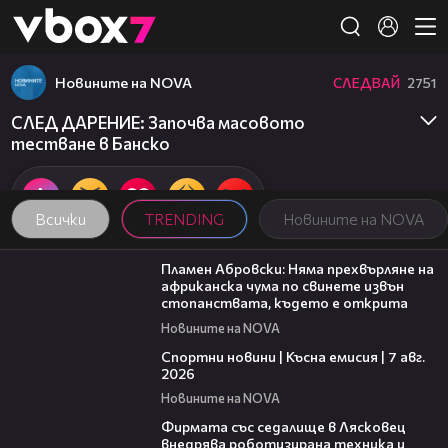
Member of
👾
Новините на NOVA
СЛЕДВАЙ
2751
СЛЕД ДАРЕНИЕ: Започва масовото
тестване в Банско
Всички
TRENDING
Новините на NOVA
13:17
Пламен Абровски: Няма прехвърляне на
африканска чума по свинете извън
стопанствата, където е открита
Новините на NOVA
03:46
Спортни новини | Късна емисия | 7 авг.
2026
Новините на NOVA
00:06
Фирмата със седалище в Лясковец
внедрява роботизирана техника и