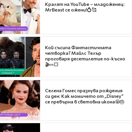
Кралят на YouTube – младоженец:
MrBeast се ожени!💍🥰
Кой съсипа Фантастичната
четворка? Майлс Телър
проговаря десетилетие по-късно
🎬👀💥
Селена Гомес празнува рождения
си ден: Как момичето от „Disney“
се превърна в световна икона🤩🎂