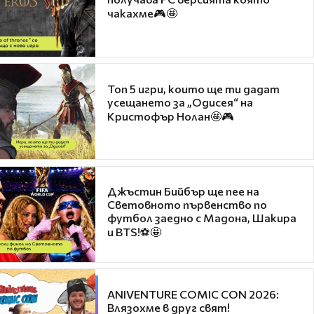
чакахме🎮🤩
Топ 5 игри, които ще ти дадат
усещането за „Одисея“ на
Кристофър Нолан🤩🎮
Джъстин Бийбър ще пее на
Световното първенство по
футбол заедно с Мадона, Шакира
и BTS!⚽🤩
ANIVENTURE COMIC CON 2026:
Влязохме в друг свят!