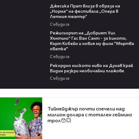
Джесика Прат влиза в образа на
„Норма“ на фестивала „Опера в
Летния театър”
Събуди се
13:42
Режисьорът на „Добрият Уил
Хънтинг“ Гас Ван Сант - за киното,
Кърт Кобейн и новия му филм "Мъртва
хватка"
Събуди се
03:48
Рекордно ниското ниво на Дунав край
Видин разкри необичайни плажове
Събуди се
Тийнейджър почти спечели над
милион долара с тотален гейминг
трол😯💥