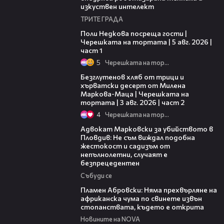
изкуствен интелект
ТРИТЕ ГРАДА
19:25
Поли Недкова посреща гости |
Черешката на тортата | 5 авг. 2026 |
част 1
5
Черешката на тортата
15:35
Безглутенов хляб от трици и
хърватски десерт от Милена
Маркова-Маца | Черешката на
тортата | 3 авг. 2026 | част 2
4
Черешката на тортата
11:09
Адвокат Марковски за убийството в
Пловдив: Не съм виждал подобна
жестокост и садизъм от
непълнолетни, случаят е
безпрецедентен
Събуди се
13:17
Пламен Абровски: Няма прехвърляне на
африканска чума по свинете извън
стопанствата, където е открита
Новините на NOVA
05:46