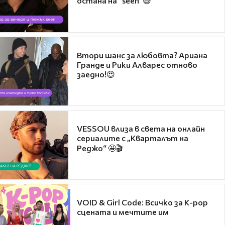
остана на "seen"😅
Втори шанс за любовта? Ариана
Гранде и Рики Алварес отново
заедно!😍
VESSOU влиза в света на онлайн
сериалите с „Кварталът на
Реджо“ 🤩🎬
VOID & Girl Code: Всичко за K-pop
сцената и мечтите им