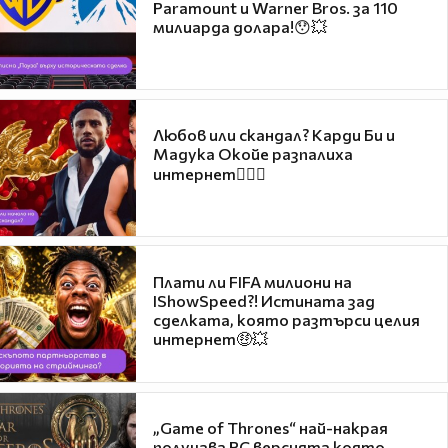
Paramount и Warner Bros. за 110
милиарда долара!😯💥
Любов или скандал? Карди Би и
Мадука Окойе разпалиха
интернет❤️‍🔥🔥
Плати ли FIFA милиони на
IShowSpeed?! Истината зад
сделката, която разтърси целия
интернет🤑💥
„Game of Thrones“ най-накрая
получава PC версията която