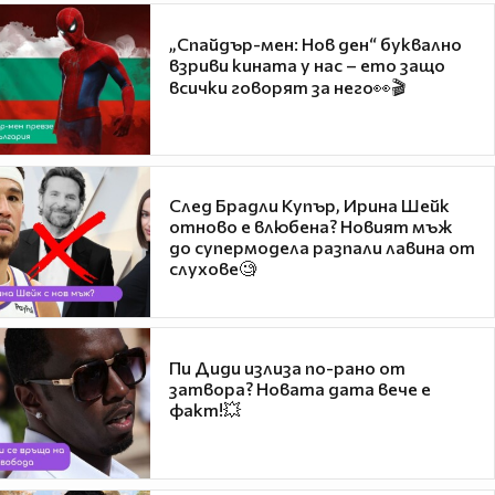
„Спайдър-мен: Нов ден“ буквално
взриви кината у нас – ето защо
всички говорят за него👀🎬
След Брадли Купър, Ирина Шейк
отново е влюбена? Новият мъж
до супермодела разпали лавина от
слухове🧐
Пи Диди излиза по-рано от
затвора? Новата дата вече е
факт!💥