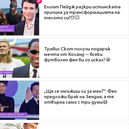
Елиът Пейдж разкри истинската
причина за трансформацията на
тялото си!😯💥
Травис Скот получи подарък
мечта от Холанд — всеки
футболен фен би го искал! 🤩
„Ще се омъжиш ли за мен?“: Фен
предложи брак на Зендая, а тя
отвърна само с три думи😅