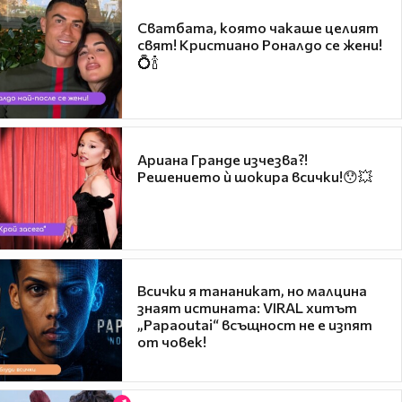
Сватбата, която чакаше целият
свят! Кристиано Роналдо се жени!
💍🍾
Ариана Гранде изчезва?!
Решението ѝ шокира всички!😯💥
Всички я тананикат, но малцина
знаят истината: VIRAL хитът
„Papaoutai“ всъщност не е изпят
от човек!