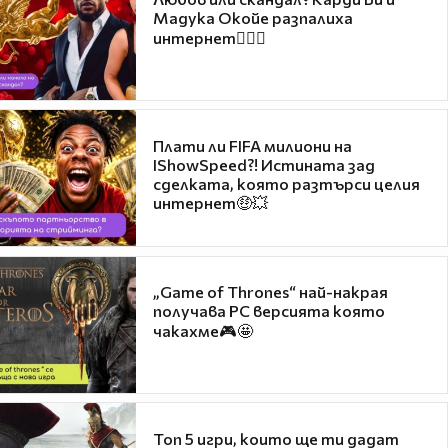
Мадука Окойе разпалиха
интернет❤️‍🔥🔥
Плати ли FIFA милиони на
IShowSpeed?! Истината зад
сделката, която разтърси целия
интернет🤑💥
„Game of Thrones“ най-накрая
получава PC версията която
чакахме🎮🤩
Топ 5 игри, които ще ти дадат