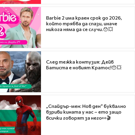
Barbie 2 има краен срок до 2026,
който трябва да спази, иначе
никога няма да се случи.😯💥
След тежка контузия: Дейв
Батиста е новият Кратос!😯💥
„Спайдър-мен: Нов ден“ буквално
взриви кината у нас – ето защо
всички говорят за него👀🎬