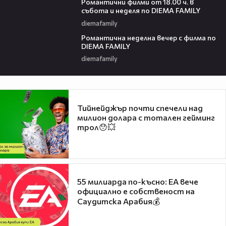
Романтични филми от 18.00 ч. в
събота и неделя по DIEMA FAMILY
diemafamily
00:21
Романтичнa неделна вечер с филма по
DIEMA FAMILY
diemafamily
Тийнейджър почти спечели над
милион долара с тотален гейминг
трол😯💥
55 милиарда по-късно: EA вече
официално е собственост на
Саудитска Арабия💰