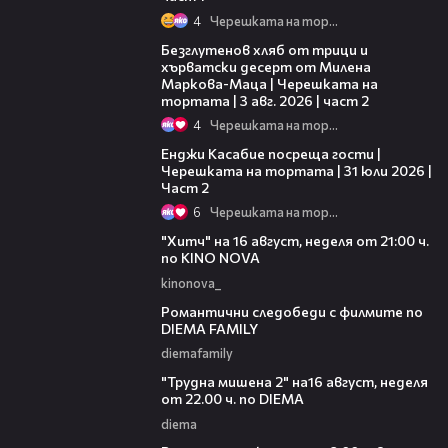
4
Черешката на тортата
15:35
Безглутенов хляб от трици и
хърватски десерт от Милена
Маркова-Маца | Черешката на
тортата | 3 авг. 2026 | част 2
4
Черешката на тортата
16:45
Енджи Касабие посреща гости |
Черешката на тортата | 31 юли 2026 |
Част 2
6
Черешката на тортата
00:30
"Хитч" на 16 август, неделя от 21:00 ч.
по KINO NOVA
kinonova_
00:31
Романтични следобеди с филмите по
DIEMA FAMILY
diemafamily
00:31
"Трудна мишена 2" на16 август, неделя
от 22.00 ч. по DIEMA
diema
00:36