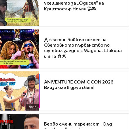
усещането за „Одисея“ на
Кристофър Нолан🤩🎮
Джъстин Бийбър ще пее на
Световното първенство по
футбол заедно с Мадона, Шакира
и BTS!⚽🤩
ANIVENTURE COMIC CON 2026:
Влязохме в друг свят!
08:16
Бербо смени терена: от „Олд