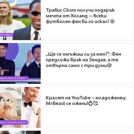
Травис Скот получи подарък
мечта от Холанд — всеки
футболен фен би го искал! 🤩
„Ще се омъжиш ли за мен?“: Фен
предложи брак на Зендая, а тя
отвърна само с три думи😅
Кралят на YouTube – младоженец:
MrBeast се ожени!💍🥰