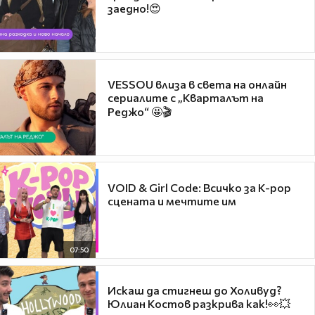
заедно!😍
VESSOU влиза в света на онлайн
сериалите с „Кварталът на
Реджо“ 🤩🎬
VOID & Girl Code: Всичко за K-pop
сцената и мечтите им
07:50
Искаш да стигнеш до Холивуд?
Юлиан Костов разкрива как!👀💥