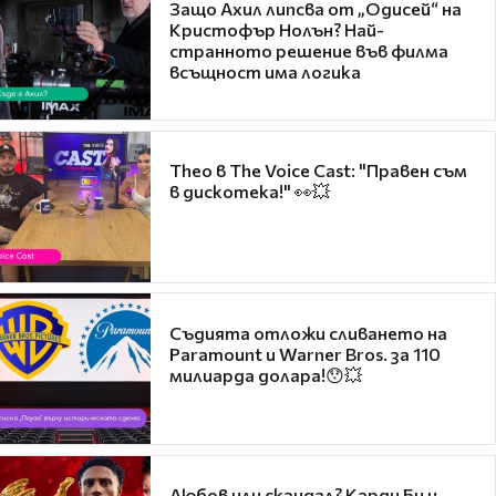
Защо Ахил липсва от „Одисей“ на
Кристофър Нолън? Най-
странното решение във филма
всъщност има логика
Theo в The Voice Cast: "Правен съм
в дискотека!" 👀💥
Съдията отложи сливането на
Paramount и Warner Bros. за 110
милиарда долара!😯💥
Любов или скандал? Карди Би и