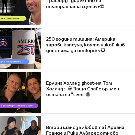
Трафорд“ директно на
театралната сцена👀⚽
250 години тишина: Америка
зарови капсула, която никой жив
днес няма да отвори👀💥
Ерлинг Холанд ghost-на Том
Холанд?! 💀 Защо Спайдър-мен
остана на "seen"😅
Втори шанс за любовта? Ариана
Гранде и Рики Алварес отново