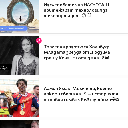
Изследовател на НЛО: "САЩ
притежават технология за
телепортация!"😯💥
Трагедия разтърси Холивуд:
Младата звезда от „Годзила
срещу Конг“ си отиде на 18🕊️
Ламин Ямал: Момчето, което
покори света на 19 — историята
на новия символ във футбола🤩⚽