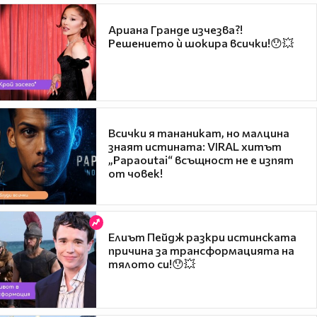
Ариана Гранде изчезва?!
Решението ѝ шокира всички!😯💥
Всички я тананикат, но малцина
знаят истината: VIRAL хитът
„Papaoutai“ всъщност не е изпят
от човек!
Елиът Пейдж разкри истинската
причина за трансформацията на
тялото си!😯💥