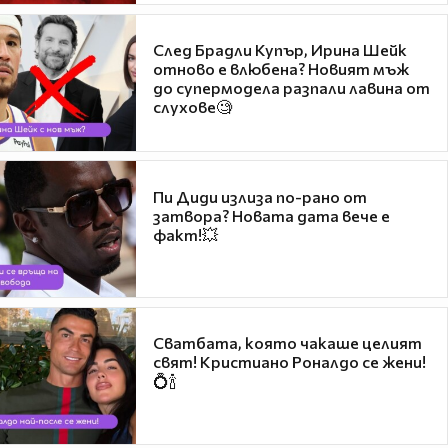
След Брадли Купър, Ирина Шейк
отново е влюбена? Новият мъж
до супермодела разпали лавина от
слухове🧐
Пи Диди излиза по-рано от
затвора? Новата дата вече е
факт!💥
Сватбата, която чакаше целият
свят! Кристиано Роналдо се жени!
💍🍾