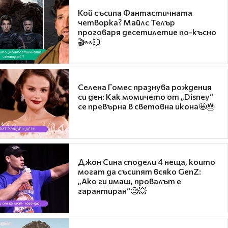
Кой съсипа Фантастичната
четворка? Майлс Телър
проговаря десетилетие по-късно
🎬👀💥
Селена Гомес празнува рождения
си ден: Как момичето от „Disney“
се превърна в световна икона🤩🎂
Джон Сина сподели 4 неща, които
могат да съсипят всяко GenZ:
„Ако ги имаш, провалът е
гарантиран“🧐💥