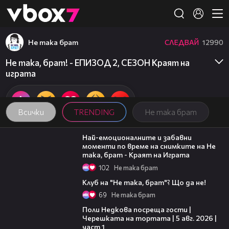
Member of
👾
Не така брат
СЛЕДВАЙ
12990
Не така, брат! - ЕПИЗОД 2, СЕЗОН Краят на
играта
Всички
TRENDING
Не така брат
06:01
Най-емоционалните и забавни
моменти по време на снимките на Не
така, брат - Краят на Играта
102
Не така брат
04:50
Клуб на "Не така, брат"? Що да не!
69
Не така брат
19:25
Поли Недкова посреща гости |
Черешката на тортата | 5 авг. 2026 |
част 1