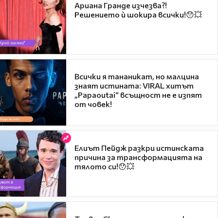
Ариана Гранде изчезва?!
Решението ѝ шокира всички!😯💥
Всички я тананикат, но малцина
знаят истината: VIRAL хитът
„Papaoutai“ всъщност не е изпят
от човек!
Елиът Пейдж разкри истинската
причина за трансформацията на
тялото си!😯💥