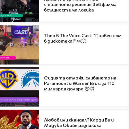
странното решение във филма
всъщност има логика
Theo в The Voice Cast: "Правен съм
в дискотека!" 👀💥
Съдията отложи сливането на
Paramount и Warner Bros. за 110
милиарда долара!😯💥
Любов или скандал? Карди Би и
Мадука Окойе разпалиха