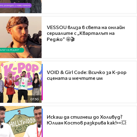
VESSOU влиза в света на онлайн
сериалите с „Кварталът на
Реджо“ 🤩🎬
VOID & Girl Code: Всичко за K-pop
сцената и мечтите им
07:50
Искаш да стигнеш до Холивуд?
Юлиан Костов разкрива как!👀💥