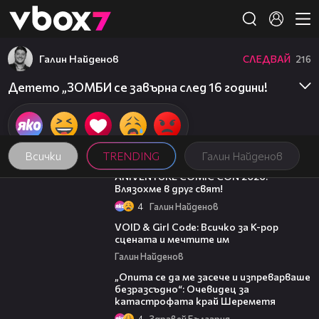
Member of
👾
Галин Найденов
СЛЕДВАЙ
216
Детето „ЗОМБИ се завърна след 16 години!
Всички
TRENDING
Галин Найденов
08:16
ANIVENTURE COMIC CON 2026:
Влязохме в друг свят!
4
Галин Найденов
07:50
VOID & Girl Code: Всичко за K-pop
сцената и мечтите им
Галин Найденов
06:38
„Опита се да ме засече и изпреварваше
безразсъдно“: Очевидец за
катастрофата край Шереметя
4
Здравей България