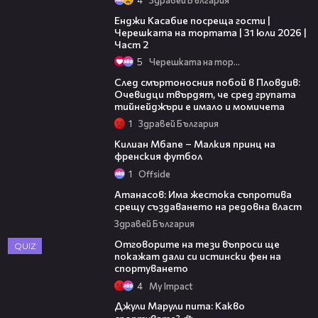
16:45
Енджи Касабие посреща гости |
Черешката на тортата | 31 юли 2026 |
Част 2
5
Черешката на тортата
09:32
След смъртоносния побой в Пловдив:
Очевидци твърдят, че сред групата
тийнейджъри е имало и момичета
1
Здравей България
01:49
Килиан Мбапе – Малкия принц на
френския футбол
1
Оffside
24:08
Атанасов: Има жестока съпротива
срещу създаването на редовна власт
Здравей България
Отговорите на тези въпроси ще
QUIZ
покажат дали си истински фен на
спортуването
4
My Impact
04:31
Джули Марули пита: Какво