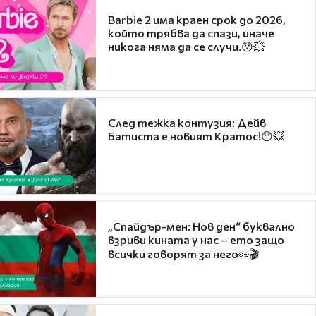
Barbie 2 има краен срок до 2026,
който трябва да спази, иначе
никога няма да се случи.😯💥
След тежка контузия: Дейв
Батиста е новият Кратос!😯💥
„Спайдър-мен: Нов ден“ буквално
взриви кината у нас – ето защо
всички говорят за него👀🎬