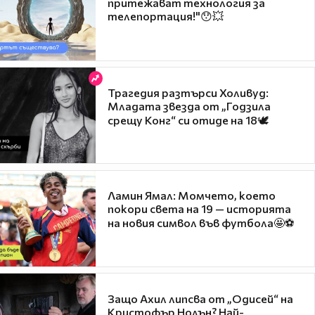
притежават технология за
телепортация!"😯💥
Трагедия разтърси Холивуд:
Младата звезда от „Годзила
срещу Конг“ си отиде на 18🕊️
Ламин Ямал: Момчето, което
покори света на 19 — историята
на новия символ във футбола🤩⚽
Защо Ахил липсва от „Одисей“ на
Кристофър Нолън? Най-