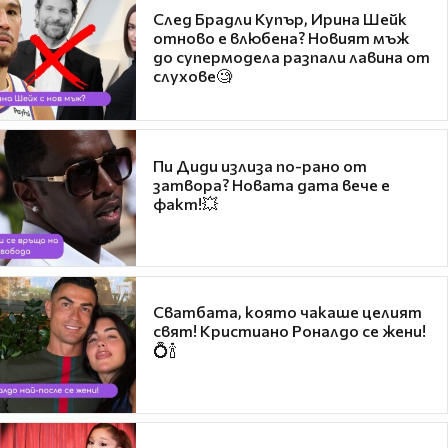
След Брадли Купър, Ирина Шейк
отново е влюбена? Новият мъж
до супермодела разпали лавина от
слухове🧐
Пи Диди излиза по-рано от
затвора? Новата дата вече е
факт!💥
Сватбата, която чакаше целият
свят! Кристиано Роналдо се жени!
💍🍾