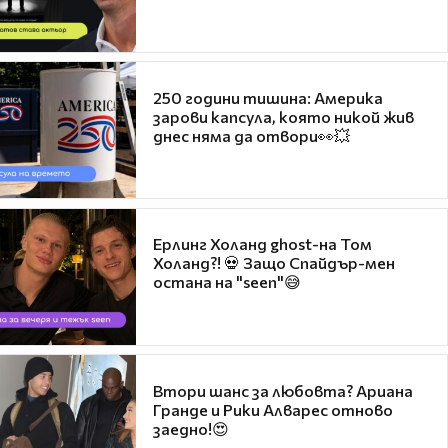
250 години тишина: Америка
зарови капсула, която никой жив
днес няма да отвори👀💥
Ерлинг Холанд ghost-на Том
Холанд?! 💀 Защо Спайдър-мен
остана на "seen"😅
Втори шанс за любовта? Ариана
Гранде и Рики Алварес отново
заедно!😍