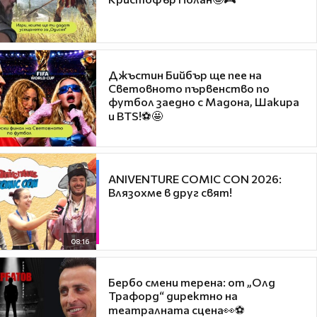
Джъстин Бийбър ще пее на
Световното първенство по
футбол заедно с Мадона, Шакира
и BTS!⚽🤩
ANIVENTURE COMIC CON 2026:
Влязохме в друг свят!
08:16
Бербо смени терена: от „Олд
Трафорд“ директно на
театралната сцена👀⚽