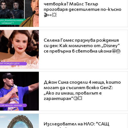
четворка? Майлс Телър
проговаря десетилетие по-късно
🎬👀💥
Селена Гомес празнува рождения
си ден: Как момичето от „Disney“
се превърна в световна икона🤩🎂
Джон Сина сподели 4 неща, които
могат да съсипят всяко GenZ:
„Ако ги имаш, провалът е
гарантиран“🧐💥
Изследовател на НЛО: "САЩ