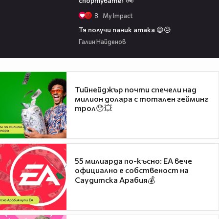
спортувате? 🚲
8
My Impact
00:11
Тя получи паник атака 😫😥
Галин Найденов
Тийнейджър почти спечели над
милион долара с тотален гейминг
трол😯💥
55 милиарда по-късно: EA вече
официално е собственост на
Саудитска Арабия💰