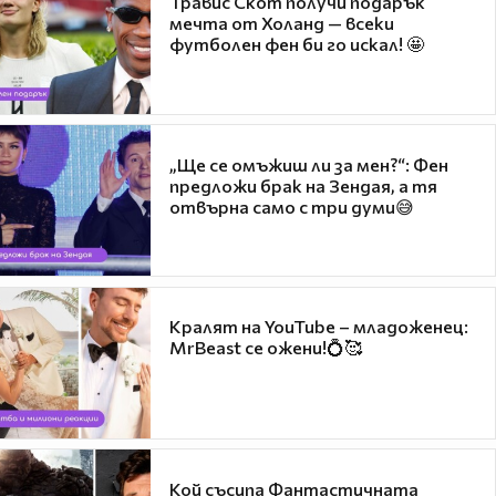
Травис Скот получи подарък
мечта от Холанд — всеки
футболен фен би го искал! 🤩
„Ще се омъжиш ли за мен?“: Фен
предложи брак на Зендая, а тя
отвърна само с три думи😅
Кралят на YouTube – младоженец:
MrBeast се ожени!💍🥰
Кой съсипа Фантастичната