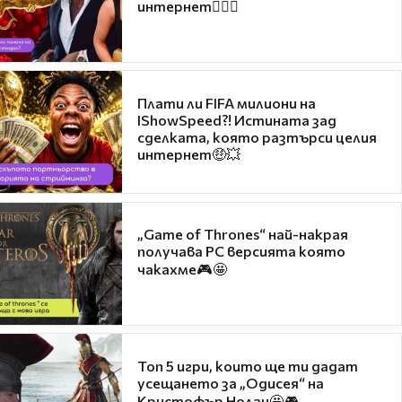
интернет❤️‍🔥🔥
Плати ли FIFA милиони на
IShowSpeed?! Истината зад
сделката, която разтърси целия
интернет🤑💥
„Game of Thrones“ най-накрая
получава PC версията която
чакахме🎮🤩
Топ 5 игри, които ще ти дадат
усещането за „Одисея“ на
Кристофър Нолан🤩🎮