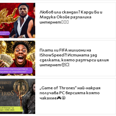
Любов или скандал? Карди Би и
Мадука Окойе разпалиха
интернет❤️‍🔥🔥
Плати ли FIFA милиони на
IShowSpeed?! Истината зад
сделката, която разтърси целия
интернет🤑💥
„Game of Thrones“ най-накрая
получава PC версията която
чакахме🎮🤩