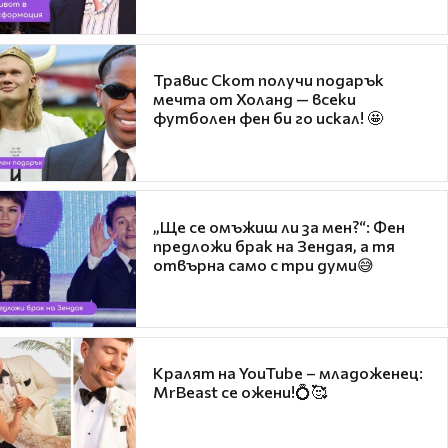
Травис Скот получи подарък
мечта от Холанд — всеки
футболен фен би го искал! 🤩
„Ще се омъжиш ли за мен?“: Фен
предложи брак на Зендая, а тя
отвърна само с три думи😅
Кралят на YouTube – младоженец:
MrBeast се ожени!💍🥰