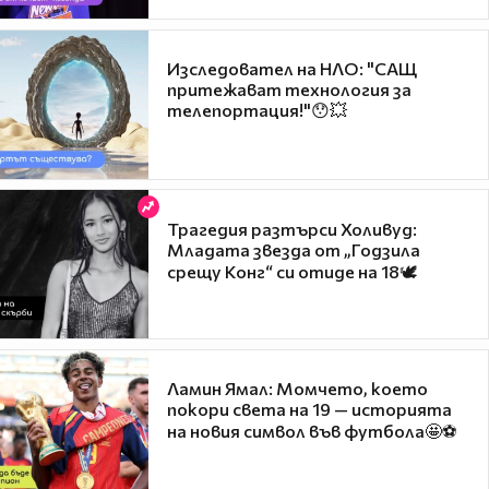
Изследовател на НЛО: "САЩ
притежават технология за
телепортация!"😯💥
Трагедия разтърси Холивуд:
Младата звезда от „Годзила
срещу Конг“ си отиде на 18🕊️
Ламин Ямал: Момчето, което
покори света на 19 — историята
на новия символ във футбола🤩⚽