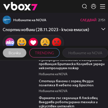
Member of
👾
Новините на NOVA
СЛЕДВАЙ
2751
Спортни новини (28.11.2023 - късна емисия)
Всички
TRENDING
Новините на NOVA
00:18
Извънредно положение в канадската
провинция Британска Колумбия заради
неконтролируем пожар
Новините на NOVA
01:47
Стотици балони с горещ въздух
полетяха в небето над Бристол
Новините на NOVA
00:06
Фирмата със седалище в Лясковец
внедрява роботизирана техника и
изкуствен интелект