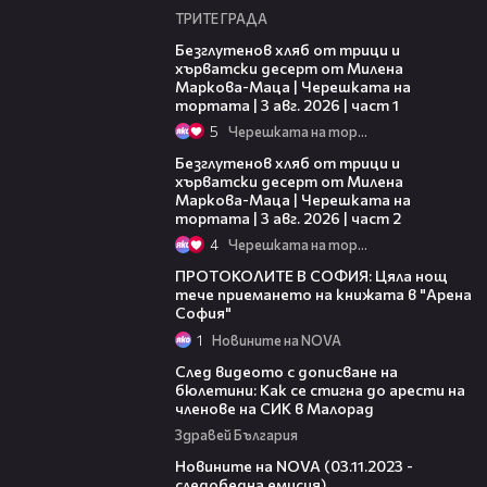
ТРИТЕ ГРАДА
16:02
Безглутенов хляб от трици и
хърватски десерт от Милена
Маркова-Маца | Черешката на
тортата | 3 авг. 2026 | част 1
5
Черешката на тортата
15:35
Безглутенов хляб от трици и
хърватски десерт от Милена
Маркова-Маца | Черешката на
тортата | 3 авг. 2026 | част 2
4
Черешката на тортата
02:06
ПРОТОКОЛИТЕ В СОФИЯ: Цяла нощ
тече приемането на книжата в "Арена
София"
1
Новините на NOVA
11:53
След видеото с дописване на
бюлетини: Как се стигна до арести на
членове на СИК в Малорад
Здравей България
08:41
Новините на NOVA (03.11.2023 -
следобедна емисия)