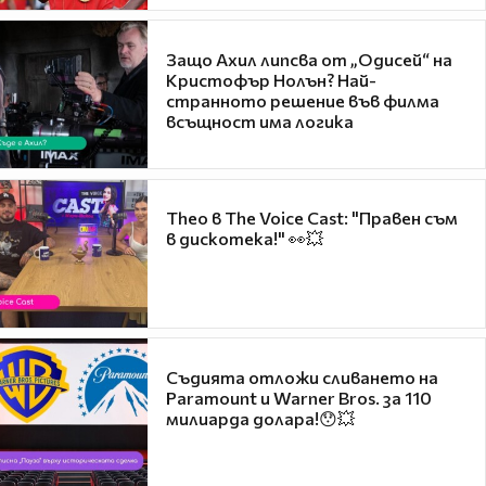
Защо Ахил липсва от „Одисей“ на
Кристофър Нолън? Най-
странното решение във филма
всъщност има логика
Theo в The Voice Cast: "Правен съм
в дискотека!" 👀💥
Съдията отложи сливането на
Paramount и Warner Bros. за 110
милиарда долара!😯💥