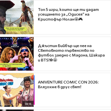
Топ 5 игри, които ще ти дадат
усещането за „Одисея“ на
Кристофър Нолан🤩🎮
Джъстин Бийбър ще пее на
Световното първенство по
футбол заедно с Мадона, Шакира
и BTS!⚽🤩
ANIVENTURE COMIC CON 2026:
Влязохме в друг свят!
08:16