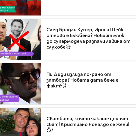
След Брадли Купър, Ирина Шейк
отново е влюбена? Новият мъж
до супермодела разпали лавина от
слухове🧐
Пи Диди излиза по-рано от
затвора? Новата дата вече е
факт!💥
Сватбата, която чакаше целият
свят! Кристиано Роналдо се жени!
💍🍾