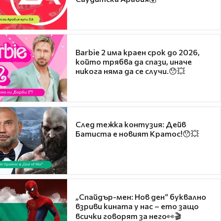
Barbie 2 има краен срок до 2026,
който трябва да спази, иначе
никога няма да се случи.😯💥
След тежка контузия: Дейв
Батиста е новият Кратос!😯💥
„Спайдър-мен: Нов ден“ буквално
взриви кината у нас – ето защо
всички говорят за него👀🎬