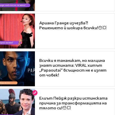
Ариана Гранде изчезва?!
Решението ѝ шокира всички!😯💥
Всички я тананикат, но малцина
знаят истината: VIRAL хитът
„Papaoutai“ всъщност не е изпят
от човек!
Елиът Пейдж разкри истинската
причина за трансформацията на
тялото си!😯💥