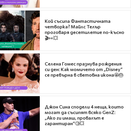
Кой съсипа Фантастичната
четворка? Майлс Телър
проговаря десетилетие по-късно
🎬👀💥
Селена Гомес празнува рождения
си ден: Как момичето от „Disney“
се превърна в световна икона🤩🎂
Джон Сина сподели 4 неща, които
могат да съсипят всяко GenZ:
„Ако ги имаш, провалът е
гарантиран“🧐💥