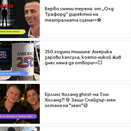
Бербо смени терена: от „Олд
Трафорд“ директно на
театралната сцена👀⚽
250 години тишина: Америка
зарови капсула, която никой жив
днес няма да отвори👀💥
Ерлинг Холанд ghost-на Том
Холанд?! 💀 Защо Спайдър-мен
остана на "seen"😅