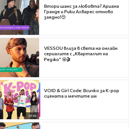
Втори шанс за любовта? Ариана
Гранде и Рики Алварес отново
заедно!😍
VESSOU влиза в света на онлайн
сериалите с „Кварталът на
Реджо“ 🤩🎬
VOID & Girl Code: Всичко за K-pop
сцената и мечтите им
07:50