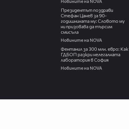
Новините на NOVA
00:38
Президентът поздрави
Стефан Цанев за 90-
годишнината му: Словото му
ни призовава да търсим
смисъла
Новините на NOVA
02:54
Фентанил за 300 млн. евро: Как
ГДБОП разкри нелегалната
лаборатория в София
Новините на NOVA