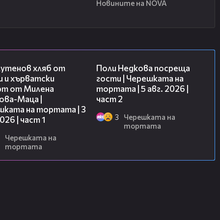
Новините на NOVA
16:02
13:03
лутенов хляб от
Поли Недкова посреща
и и хърватски
гости | Черешката на
рт от Милена
тортата | 5 авг. 2026 |
ова-Маца |
част 2
шката на тортата | 3
3
Черешката на
2026 | част 1
тортата
Черешката на
тортата