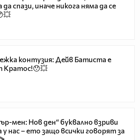
 да спази, иначе никога няма да се
😯💥
ежка контузия: Дейв Батиста е
 Кратос!😯💥
ър-мен: Нов ден“ буквално взриви
 у нас – ето защо всички говорят за