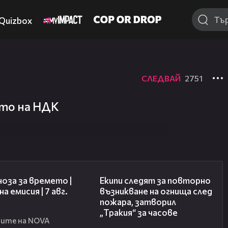
Quizbox
СЛЕДВАЙ
2751
ото на НДК
02:23
03:09
оза за времето |
Екипи следят за повторно
а емисия | 7 авг.
възникване на огнища след
пожара, затворил
„Тракия“ за часове
ите на NOVA