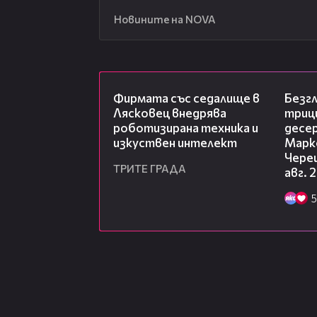
Новините на NOVA
00:06
Фирмата със седалище в
Безг
Лясковец внедрява
триц
роботизирана техника и
десе
изкуствен интелект
Марк
Чере
ТРИТЕ ГРАДА
авг. 
5