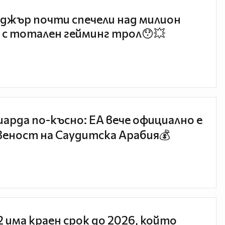
джър почти спечели над милион
 с тотален гейминг трол😯💥
иарда по-късно: EA вече официално е
еност на Саудитска Арабия💰
 2 има краен срок до 2026, който