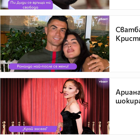
Сватба
Кристи
Ариана
шокира