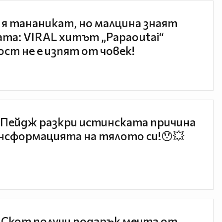
 я тананикат, но малцина знаят
та: VIRAL хитът „Papaoutai“
ст не е изпят от човек!
Пейдж разкри истинската причина
нсформацията на тялото си!😯💥
 Скот получи подарък мечта от