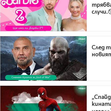
трябва
случи.
След т
новият
„Спайд
кината