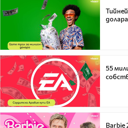
Тийней
долара
55 мил
собств
Barbie