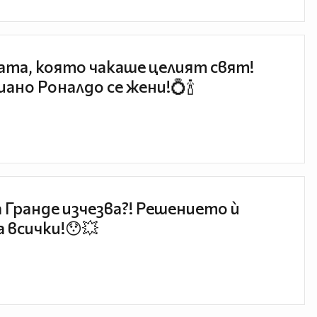
та, която чакаше целият свят!
ано Роналдо се жени!💍🍾
 Гранде изчезва?! Решението ѝ
 всички!😯💥