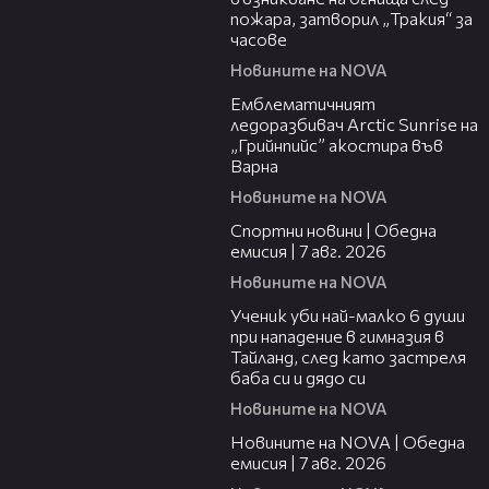
пожара, затворил „Тракия“ за
часове
Новините на NOVA
00:48
Емблематичният
ледоразбивач Arctic Sunrise на
„Грийнпийс” акостира във
Варна
Новините на NOVA
04:05
Спортни новини | Обедна
емисия | 7 aвг. 2026
Новините на NOVA
00:38
Ученик уби най-малко 6 души
при нападение в гимназия в
Тайланд, след като застреля
баба си и дядо си
Новините на NOVA
21:19
Новините на NOVA | Обедна
емисия | 7 авг. 2026