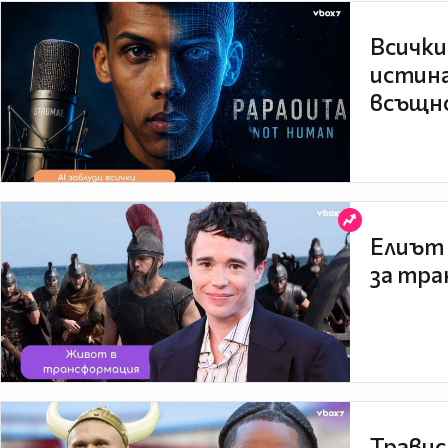
Всички
истина
всъщно
Елиът 
за тра
Травис