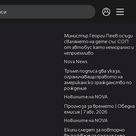
00:31
Министър Георги Пеев осъди
свалянето на дете със СОП
от автобус като неморално и
неприемливо
Nova News
01:24
Тръмп подписа два указа,
ограничаващи правото на
американско гражданство по
рождение
Новините на NOVA
02:23
Прогноза за времето | Обедна
емисия | 7 авг. 2026
Новините на NOVA
03:09
Екипи следят за повторно
възникване на огнища след