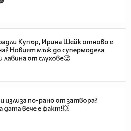
🎬
радли Купър, Ирина Шейк отново е
а? Новият мъж до супермодела
и лавина от слухове🧐
и излиза по-рано от затвора?
 дата вече е факт!💥