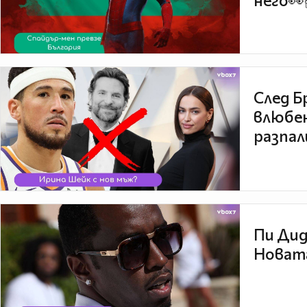
него👀
След Б
влюбен
разпал
Пи Дид
Новата