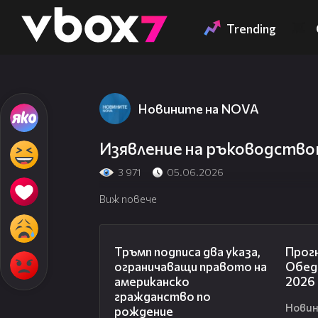
Member of
👾
Trending
Новините на NOVA
Изявление на ръководств
3 971
05.06.2026
Виж повече
01:24
Тръмп подписа два указа,
Прогн
ограничаващи правото на
Обедн
американско
2026
гражданство по
Новин
рождение