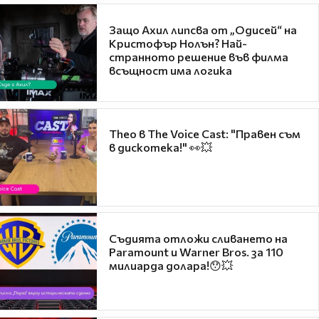
Защо Ахил липсва от „Одисей“ на
Кристофър Нолън? Най-
странното решение във филма
всъщност има логика
Theo в The Voice Cast: "Правен съм
в дискотека!" 👀💥
Съдията отложи сливането на
Paramount и Warner Bros. за 110
милиарда долара!😯💥