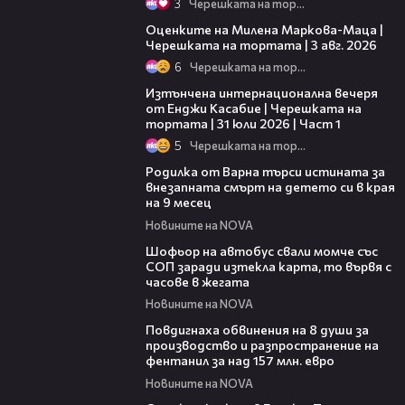
3
Черешката на тортата
14:06
Оценките на Милена Маркова-Маца |
Черешката на тортата | 3 авг. 2026
6
Черешката на тортата
18:07
Изтънчена интернационална вечеря
от Енджи Касабие | Черешката на
тортата | 31 юли 2026 | Част 1
5
Черешката на тортата
03:09
Родилка от Варна търси истината за
внезапната смърт на детето си в края
на 9 месец
Новините на NOVA
00:27
Шофьор на автобус свали момче със
СОП заради изтекла карта, то вървя с
часове в жегата
Новините на NOVA
00:43
Повдигнаха обвинения на 8 души за
производство и разпространение на
фентанил за над 157 млн. евро
Новините на NOVA
01:51