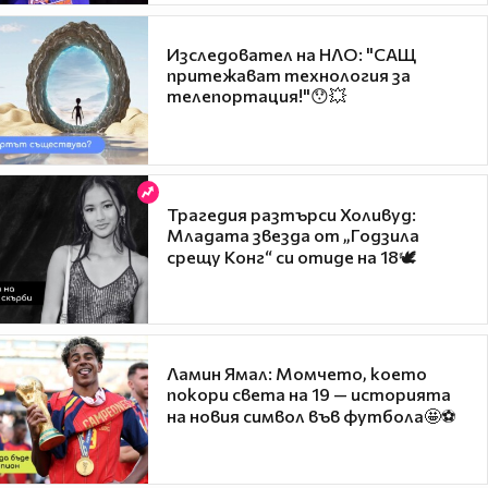
Изследовател на НЛО: "САЩ
притежават технология за
телепортация!"😯💥
Трагедия разтърси Холивуд:
Младата звезда от „Годзила
срещу Конг“ си отиде на 18🕊️
Ламин Ямал: Момчето, което
покори света на 19 — историята
на новия символ във футбола🤩⚽