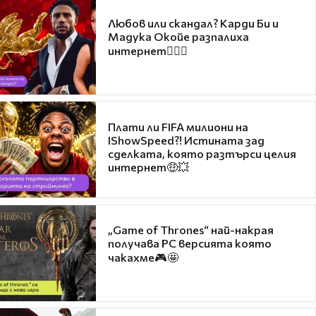
Любов или скандал? Карди Би и
Мадука Окойе разпалиха
интернет❤️‍🔥🔥
Плати ли FIFA милиони на
IShowSpeed?! Истината зад
сделката, която разтърси целия
интернет🤑💥
„Game of Thrones“ най-накрая
получава PC версията която
чакахме🎮🤩