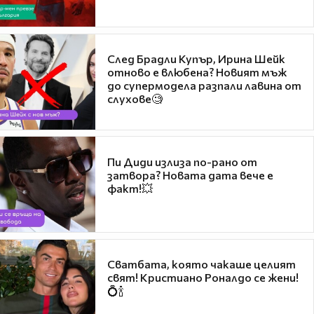
След Брадли Купър, Ирина Шейк
отново е влюбена? Новият мъж
до супермодела разпали лавина от
слухове🧐
Пи Диди излиза по-рано от
затвора? Новата дата вече е
факт!💥
Сватбата, която чакаше целият
свят! Кристиано Роналдо се жени!
💍🍾