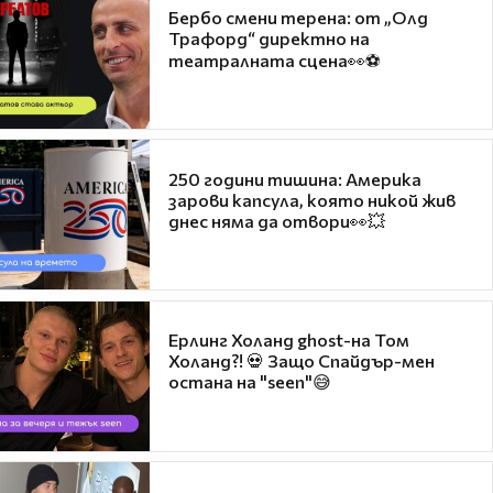
Бербо смени терена: от „Олд
Трафорд“ директно на
театралната сцена👀⚽
250 години тишина: Америка
зарови капсула, която никой жив
днес няма да отвори👀💥
Ерлинг Холанд ghost-на Том
Холанд?! 💀 Защо Спайдър-мен
остана на "seen"😅