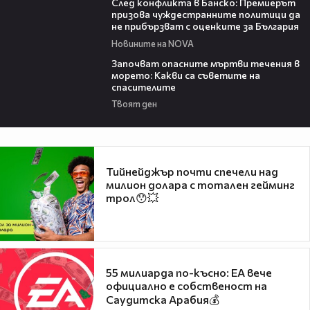
След конфликта в Банско: Премиерът
призова чуждестранните политици да
не прибързват с оценките за България
Новините на NOVA
03:59
Започват опасните мъртви течения в
морето: Какви са съветите на
спасителите
Твоят ден
Тийнейджър почти спечели над
милион долара с тотален гейминг
трол😯💥
55 милиарда по-късно: EA вече
официално е собственост на
Саудитска Арабия💰