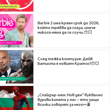
Barbie 2 има краен срок до 2026,
който трябва да спази, иначе
никога няма да се случи.😯💥
След тежка контузия: Дейв
Батиста е новият Кратос!😯💥
„Спайдър-мен: Нов ден“ буквално
взриви кината у нас – ето защо
всички говорят за него👀🎬