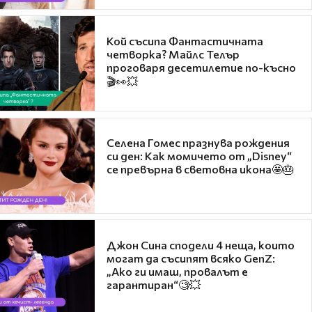
Кой съсипа Фантастичната
четворка? Майлс Телър
проговаря десетилетие по-късно
🎬👀💥
Селена Гомес празнува рождения
си ден: Как момичето от „Disney“
се превърна в световна икона🤩🎂
Джон Сина сподели 4 неща, които
могат да съсипят всяко GenZ:
„Ако ги имаш, провалът е
гарантиран“🧐💥