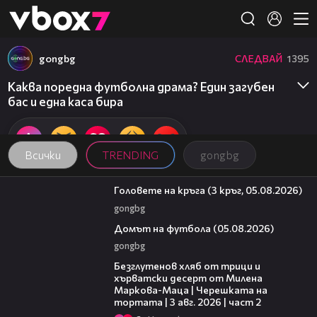
Member of
👾
gongbg
СЛЕДВАЙ
1395
Каква поредна футболна драма? Един загубен
бас и една каса бира
Всички
TRENDING
gongbg
27:51
Головете на кръга (3 кръг, 05.08.2026)
gongbg
57:58
Домът на футбола (05.08.2026)
gongbg
15:35
Безглутенов хляб от трици и
хърватски десерт от Милена
Маркова-Маца | Черешката на
тортата | 3 авг. 2026 | част 2