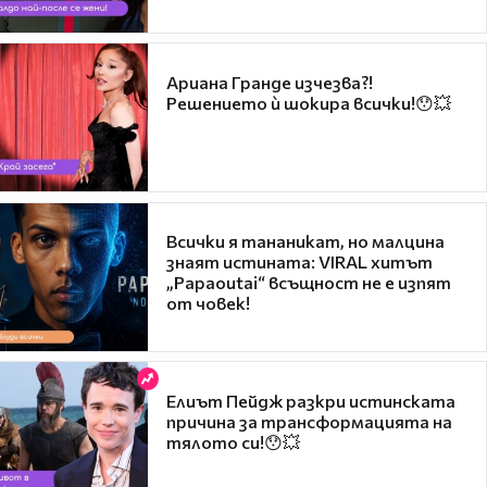
Ариана Гранде изчезва?!
Решението ѝ шокира всички!😯💥
Всички я тананикат, но малцина
знаят истината: VIRAL хитът
„Papaoutai“ всъщност не е изпят
от човек!
Елиът Пейдж разкри истинската
причина за трансформацията на
тялото си!😯💥