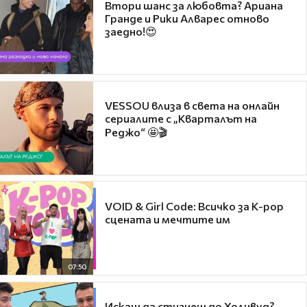
Втори шанс за любовта? Ариана
Гранде и Рики Алварес отново
заедно!😍
VESSOU влиза в света на онлайн
сериалите с „Кварталът на
Реджо“ 🤩🎬
VOID & Girl Code: Всичко за K-pop
сцената и мечтите им
07:50
Искаш да стигнеш до Холивуд?