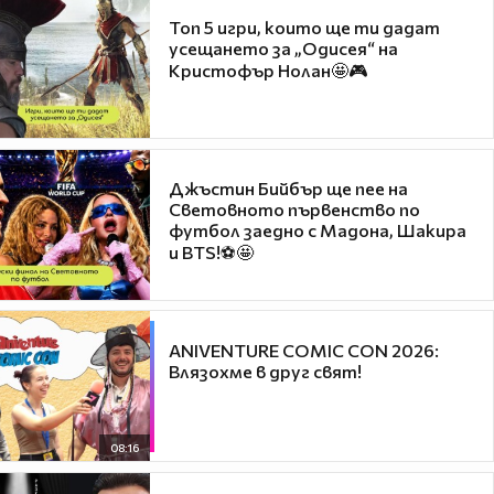
Топ 5 игри, които ще ти дадат
усещането за „Одисея“ на
Кристофър Нолан🤩🎮
Джъстин Бийбър ще пее на
Световното първенство по
футбол заедно с Мадона, Шакира
и BTS!⚽🤩
ANIVENTURE COMIC CON 2026:
Влязохме в друг свят!
08:16