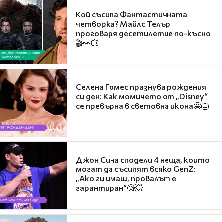
Кой съсипа Фантастичната
четворка? Майлс Телър
проговаря десетилетие по-късно
🎬👀💥
Селена Гомес празнува рождения
си ден: Как момичето от „Disney“
се превърна в световна икона🤩🎂
Джон Сина сподели 4 неща, които
могат да съсипят всяко GenZ:
„Ако ги имаш, провалът е
гарантиран“🧐💥