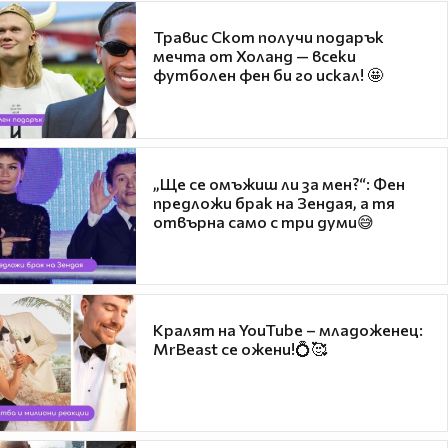
Травис Скот получи подарък
мечта от Холанд — всеки
футболен фен би го искал! 🤩
„Ще се омъжиш ли за мен?“: Фен
предложи брак на Зендая, а тя
отвърна само с три думи😅
Кралят на YouTube – младоженец:
MrBeast се ожени!💍🥰