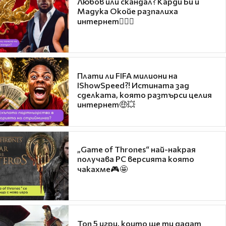
Любов или скандал? Карди Би и
Мадука Окойе разпалиха
интернет❤️‍🔥🔥
Плати ли FIFA милиони на
IShowSpeed?! Истината зад
сделката, която разтърси целия
интернет🤑💥
„Game of Thrones“ най-накрая
получава PC версията която
чакахме🎮🤩
Топ 5 игри, които ще ти дадат