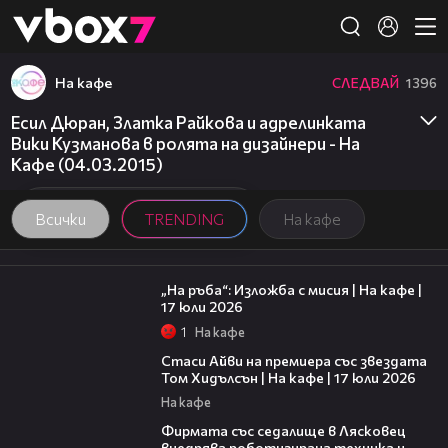
Member of
👾
На кафе
СЛЕДВАЙ
1396
Есил Дюран, Златка Райкова и адрелинката
Вики Кузманова в ролята на дизайнери - На
Кафе (04.03.2015)
Всички
TRENDING
На кафе
09:09
„На ръба“: Изложба с мисия | На кафе |
17 юли 2026
1
На кафе
02:58
Стаси Айви на премиера със звездата
Том Хидълсън | На кафе | 17 юли 2026
На кафе
00:06
Фирмата със седалище в Лясковец
внедрява роботизирана техника и