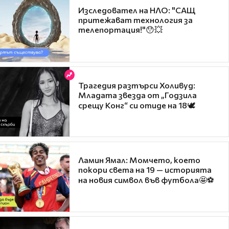
Изследовател на НЛО: "САЩ
притежават технология за
телепортация!"😯💥
Трагедия разтърси Холивуд:
Младата звезда от „Годзила
срещу Конг“ си отиде на 18🕊️
Ламин Ямал: Момчето, което
покори света на 19 — историята
на новия символ във футбола🤩⚽