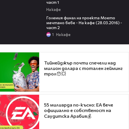
част 1
На кафе
17:56
Големия финал на проекта Моето
мечтано бебе - На кафе (28.03.2016) -
част 2
1
На кафе
Тийнейджър почти спечели над
милион долара с тотален гейминг
трол😯💥
55 милиарда по-късно: EA вече
официално е собственост на
Саудитска Арабия💰