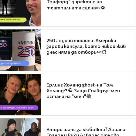
Трафорд“ директно на
театралната сцена👀⚽
250 години тишина: Америка
зарови капсула, която никой жив
днес няма да отвори👀💥
Ерлинг Холанд ghost-на Том
Холанд?! 💀 Защо Спайдър-мен
остана на "seen"😅
Втори шанс за любовта? Ариана
Гранде и Рики Алварес отново