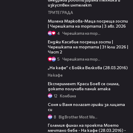
изкуствен интелект
ТРИТЕ ГРАДА
20:17
Милена Маркова-Маца посреща гости
| Черешката на тортата | 3 авг. 2026
4
Черешката на тортата
16:45
Енджи Касабие посреща гости |
Черешката на тортата | 31 юли 2026 |
Част 2
5
Черешката на тортата
34:39
„На кафе” с Бойка Велкова (28.03.2016)
На кафе
16:18
Експеримент: Краси Боев се снима,
докато получава паник атака
12
Комбина
01:50
Соня и Ваня полагат грижи за лицата
си
8
Big Brother Most Wanted
18:49
Големия финал на проекта Моето
мечтано бебе - На кафе (28.03.2016) -