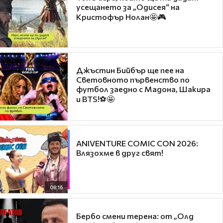
усещането за „Одисея“ на
Кристофър Нолан🤩🎮
Джъстин Бийбър ще пее на
Световното първенство по
футбол заедно с Мадона, Шакира
и BTS!⚽🤩
ANIVENTURE COMIC CON 2026:
Влязохме в друг свят!
08:16
Бербо смени терена: от „Олд