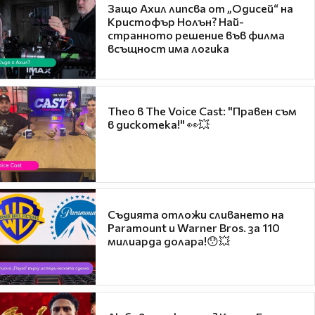
Защо Ахил липсва от „Одисей“ на
Кристофър Нолън? Най-
странното решение във филма
всъщност има логика
Theo в The Voice Cast: "Правен съм
в дискотека!" 👀💥
Съдията отложи сливането на
Paramount и Warner Bros. за 110
милиарда долара!😯💥