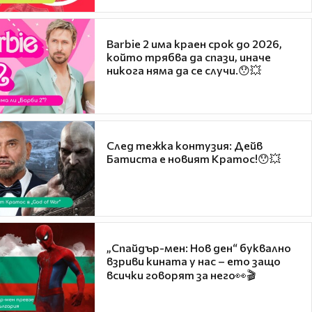
Barbie 2 има краен срок до 2026,
който трябва да спази, иначе
никога няма да се случи.😯💥
След тежка контузия: Дейв
Батиста е новият Кратос!😯💥
„Спайдър-мен: Нов ден“ буквално
взриви кината у нас – ето защо
всички говорят за него👀🎬