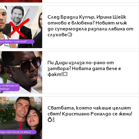
След Брадли Купър, Ирина Шейк
отново е влюбена? Новият мъж
до супермодела разпали лавина от
слухове🧐
Пи Диди излиза по-рано от
затвора? Новата дата вече е
факт!💥
Сватбата, която чакаше целият
свят! Кристиано Роналдо се жени!
💍🍾