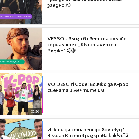
заедно!😍
VESSOU влиза в света на онлайн
сериалите с „Кварталът на
Реджо“ 🤩🎬
VOID & Girl Code: Всичко за K-pop
сцената и мечтите им
07:50
Искаш да стигнеш до Холивуд?
Юлиан Костов разкрива как!👀💥