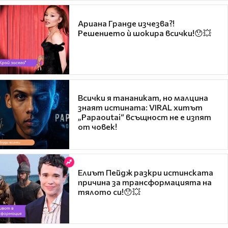
Ариана Гранде изчезва?!
Решението ѝ шокира всички!😯💥
Всички я тананикат, но малцина
знаят истината: VIRAL хитът
„Papaoutai“ всъщност не е изпят
от човек!
Елиът Пейдж разкри истинската
причина за трансформацията на
тялото си!😯💥