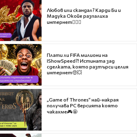
Любов или скандал? Карди Би и
Мадука Окойе разпалиха
интернет❤️‍🔥🔥
Плати ли FIFA милиони на
IShowSpeed?! Истината зад
сделката, която разтърси целия
интернет🤑💥
„Game of Thrones“ най-накрая
получава PC версията която
чакахме🎮🤩