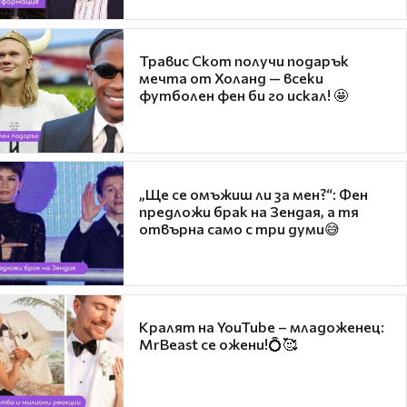
Травис Скот получи подарък
мечта от Холанд — всеки
футболен фен би го искал! 🤩
„Ще се омъжиш ли за мен?“: Фен
предложи брак на Зендая, а тя
отвърна само с три думи😅
Кралят на YouTube – младоженец:
MrBeast се ожени!💍🥰