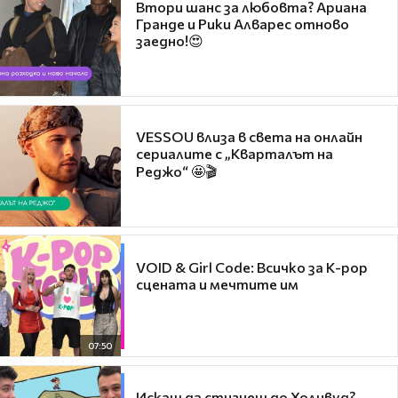
Втори шанс за любовта? Ариана
Гранде и Рики Алварес отново
заедно!😍
VESSOU влиза в света на онлайн
сериалите с „Кварталът на
Реджо“ 🤩🎬
VOID & Girl Code: Всичко за K-pop
сцената и мечтите им
07:50
Искаш да стигнеш до Холивуд?