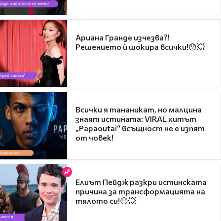
Ариана Гранде изчезва?!
Решението ѝ шокира всички!😯💥
Всички я тананикат, но малцина
знаят истината: VIRAL хитът
„Papaoutai“ всъщност не е изпят
от човек!
Елиът Пейдж разкри истинската
причина за трансформацията на
тялото си!😯💥