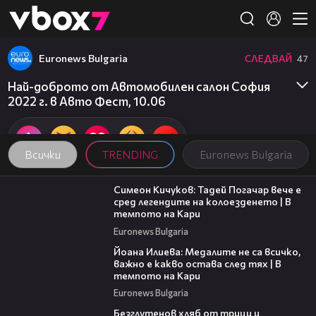
Member of
👾
Euronews Bulgaria
СЛЕДВАЙ
47
Най-доброто от Автомобилен салон София
2022 г. в Авто Фест, 10.06
Всички
TRENDING
Euronews Bulgaria
11:23
Симеон Кичуков: Тадей Погачар вече е
сред легендите на колоезденето | В
темпото на Кари
Euronews Bulgaria
14:33
Йоана Илиева: Медалите не са всичко,
важно е какво остава след тях | В
темпото на Кари
Euronews Bulgaria
16:02
Безглутенов хляб от трици и