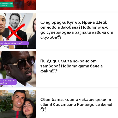
След Брадли Купър, Ирина Шейк
отново е влюбена? Новият мъж
до супермодела разпали лавина от
слухове🧐
Пи Диди излиза по-рано от
затвора? Новата дата вече е
факт!💥
Сватбата, която чакаше целият
свят! Кристиано Роналдо се жени!
💍🍾