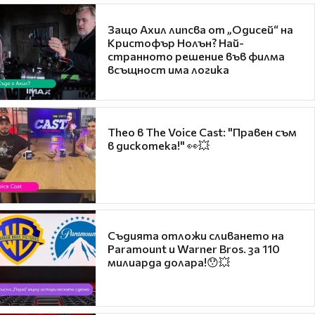
Защо Ахил липсва от „Одисей“ на
Кристофър Нолън? Най-
странното решение във филма
всъщност има логика
Theo в The Voice Cast: "Правен съм
в дискотека!" 👀💥
Съдията отложи сливането на
Paramount и Warner Bros. за 110
милиарда долара!😯💥