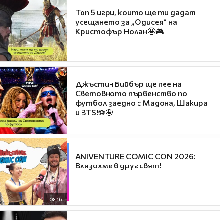
Топ 5 игри, които ще ти дадат
усещането за „Одисея“ на
Кристофър Нолан🤩🎮
Джъстин Бийбър ще пее на
Световното първенство по
футбол заедно с Мадона, Шакира
и BTS!⚽🤩
ANIVENTURE COMIC CON 2026:
Влязохме в друг свят!
08:16