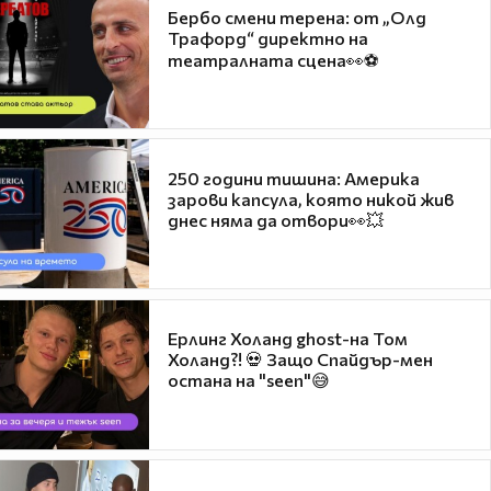
Бербо смени терена: от „Олд
Трафорд“ директно на
театралната сцена👀⚽
250 години тишина: Америка
зарови капсула, която никой жив
днес няма да отвори👀💥
Ерлинг Холанд ghost-на Том
Холанд?! 💀 Защо Спайдър-мен
остана на "seen"😅