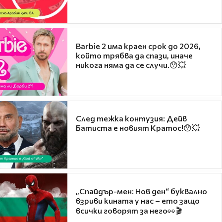
Barbie 2 има краен срок до 2026,
който трябва да спази, иначе
никога няма да се случи.😯💥
След тежка контузия: Дейв
Батиста е новият Кратос!😯💥
„Спайдър-мен: Нов ден“ буквално
взриви кината у нас – ето защо
всички говорят за него👀🎬