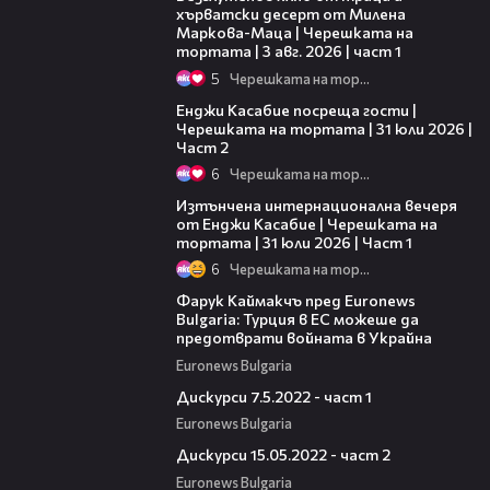
хърватски десерт от Милена
Маркова-Маца | Черешката на
тортата | 3 авг. 2026 | част 1
5
Черешката на тортата
16:45
Енджи Касабие посреща гости |
Черешката на тортата | 31 юли 2026 |
Част 2
6
Черешката на тортата
18:07
Изтънчена интернационална вечеря
от Енджи Касабие | Черешката на
тортата | 31 юли 2026 | Част 1
6
Черешката на тортата
10:14
Фарук Каймакчъ пред Euronews
Bulgaria: Турция в ЕС можеше да
предотврати войната в Украйна
Euronews Bulgaria
08:07
Дискурси 7.5.2022 - част 1
Euronews Bulgaria
08:48
Дискурси 15.05.2022 - част 2
Euronews Bulgaria