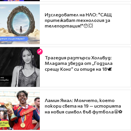
Изследовател на НЛО: "САЩ
притежават технология за
телепортация!"😯💥
Трагедия разтърси Холивуд:
Младата звезда от „Годзила
срещу Конг“ си отиде на 18🕊️
Ламин Ямал: Момчето, което
покори света на 19 — историята
на новия символ във футбола🤩⚽