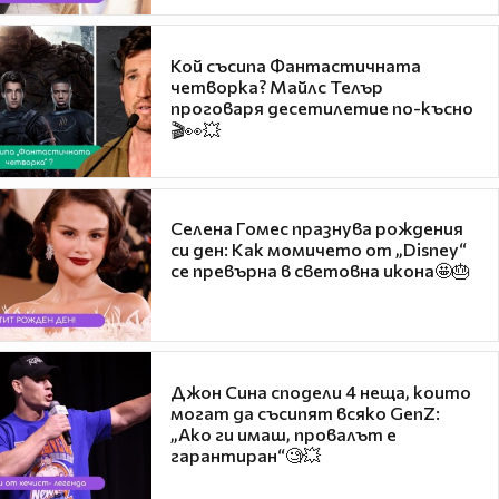
Кой съсипа Фантастичната
четворка? Майлс Телър
проговаря десетилетие по-късно
🎬👀💥
Селена Гомес празнува рождения
си ден: Как момичето от „Disney“
се превърна в световна икона🤩🎂
Джон Сина сподели 4 неща, които
могат да съсипят всяко GenZ:
„Ако ги имаш, провалът е
гарантиран“🧐💥