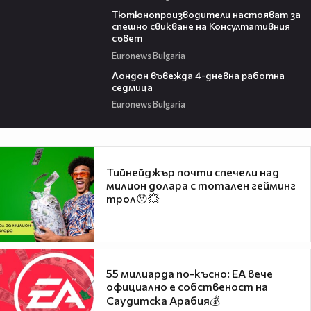
07:16
Тютюнопроизводители настояват за
спешно свикване на Консултативния
съвет
Euronews Bulgaria
01:27
Лондон въвежда 4-дневна работна
седмица
Euronews Bulgaria
Тийнейджър почти спечели над
милион долара с тотален гейминг
трол😯💥
55 милиарда по-късно: EA вече
официално е собственост на
Саудитска Арабия💰