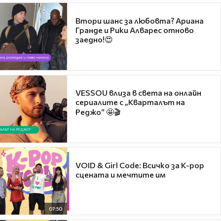
Втори шанс за любовта? Ариана
Гранде и Рики Алварес отново
заедно!😍
VESSOU влиза в света на онлайн
сериалите с „Кварталът на
Реджо“ 🤩🎬
VOID & Girl Code: Всичко за K-pop
сцената и мечтите им
07:50