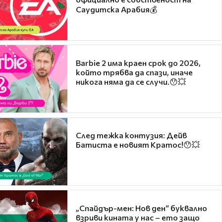
Саудитска Арабия💰
Barbie 2 има краен срок до 2026,
който трябва да спази, иначе
никога няма да се случи.😯💥
След тежка контузия: Дейв
Батиста е новият Кратос!😯💥
„Спайдър-мен: Нов ден“ буквално
взриви кината у нас – ето защо