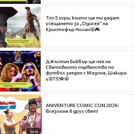
Топ 5 игри, които ще ти дадат
усещането за „Одисея“ на
Кристофър Нолан🤩🎮
Джъстин Бийбър ще пее на
Световното първенство по
футбол заедно с Мадона, Шакира
и BTS!⚽🤩
ANIVENTURE COMIC CON 2026:
Влязохме в друг свят!
08:16