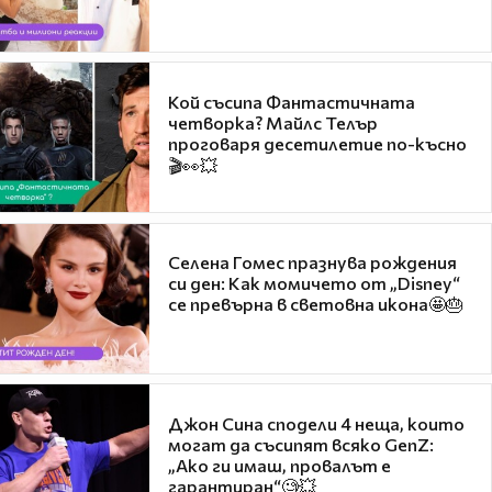
Кой съсипа Фантастичната
четворка? Майлс Телър
проговаря десетилетие по-късно
🎬👀💥
Селена Гомес празнува рождения
си ден: Как момичето от „Disney“
се превърна в световна икона🤩🎂
Джон Сина сподели 4 неща, които
могат да съсипят всяко GenZ:
„Ако ги имаш, провалът е
гарантиран“🧐💥