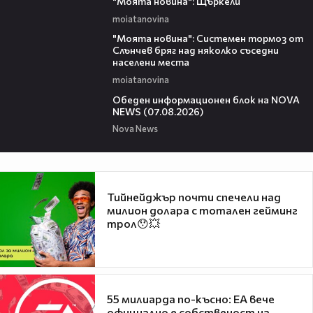
"Моята новина": Щъркели
moiatanovina
00:16
"Моята новина": Системен тормоз от
Слънчев бряг над няколко съседни
населени места
moiatanovina
01:10:25
Обеден информационен блок на NOVA
NEWS (07.08.2026)
Nova News
Тийнейджър почти спечели над
милион долара с тотален гейминг
трол😯💥
55 милиарда по-късно: EA вече
официално е собственост на