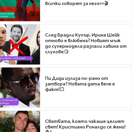
всички говорят за него👀🎬
След Брадли Купър, Ирина Шейк
отново е влюбена? Новият мъж
до супермодела разпали лавина от
слухове🧐
Пи Диди излиза по-рано от
затвора? Новата дата вече е
факт!💥
Сватбата, която чакаше целият
свят! Кристиано Роналдо се жени!