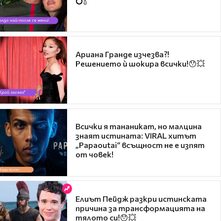
💍🍾
Ариана Гранде изчезва?!
Решението ѝ шокира всички!😯💥
Всички я тананикат, но малцина
знаят истината: VIRAL хитът
„Papaoutai“ всъщност не е изпят
от човек!
Елиът Пейдж разкри истинската
причина за трансформацията на
тялото си!😯💥