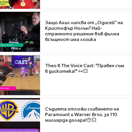
Защо Ахил липсва от „Одисей“ на
Кристофър Нолън? Най-
странното решение във филма
всъщност има логика
Theo в The Voice Cast: "Правен съм
в дискотека!" 👀💥
Съдията отложи сливането на
Paramount и Warner Bros. за 110
милиарда долара!😯💥