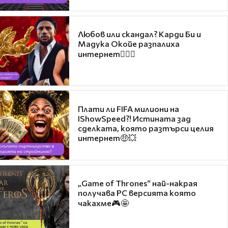
Любов или скандал? Карди Би и
Мадука Окойе разпалиха
интернет❤️‍🔥🔥
Плати ли FIFA милиони на
IShowSpeed?! Истината зад
сделката, която разтърси целия
интернет🤑💥
„Game of Thrones“ най-накрая
получава PC версията която
чакахме🎮🤩