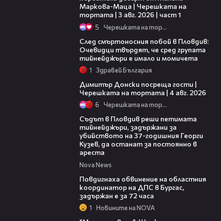
Маркова-Маца | Черешката на
тортата | 3 авг. 2026 | част 1
5
Черешката на тортата
09:32
След смъртоносния побой в Пловдив:
Очевидци твърдят, че сред групата
тийнейджъри е имало и момичета
1
Здравей България
17:43
Димитър Донски посреща гости |
Черешката на тортата | 4 авг. 2026
6
Черешката на тортата
01:34
Съдът в Пловдив реши петимата
тийнейджъри, задържани за
убийството на 37-годишния Георги
Кузев, да останат за постоянно в
ареста
Nova News
05:05
Повдигнаха обвинение на областния
координатор на ДПС в Бургас,
задържан е за 72 часа
1
Новините на NOVA
00:29