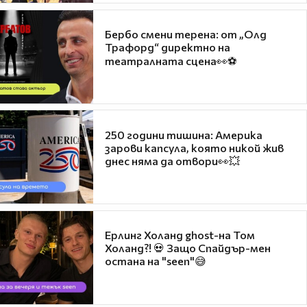
Бербо смени терена: от „Олд
Трафорд“ директно на
театралната сцена👀⚽
250 години тишина: Америка
зарови капсула, която никой жив
днес няма да отвори👀💥
Ерлинг Холанд ghost-на Том
Холанд?! 💀 Защо Спайдър-мен
остана на "seen"😅