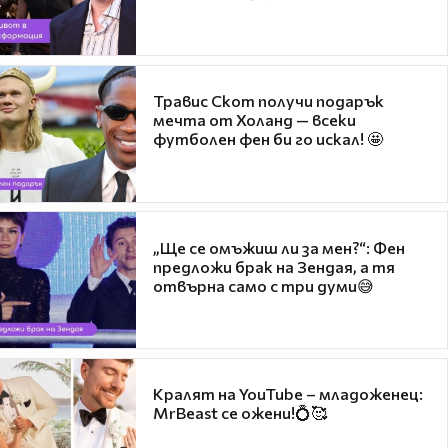
Травис Скот получи подарък
мечта от Холанд — всеки
футболен фен би го искал! 🤩
„Ще се омъжиш ли за мен?“: Фен
предложи брак на Зендая, а тя
отвърна само с три думи😅
Кралят на YouTube – младоженец:
MrBeast се ожени!💍🥰