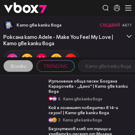
Member of
👾
Като две капки вода
СЛЕДВАЙ
4477
Роксана като Adele - Make You Feel My Love |
Като две капки вода
Всички
TRENDING
Като две капки вода
02:36
Изпълнение обща песен: Богдана
Карадочева - „Дано“ | Като две капки
вода
6
Като две капки вода
11:38
Кой е големият победител в 14-и
сезон? | Като две капки вода
3
Като две капки вода
16:02
Безглутенов хляб от трици и
хърватски десерт от Милена