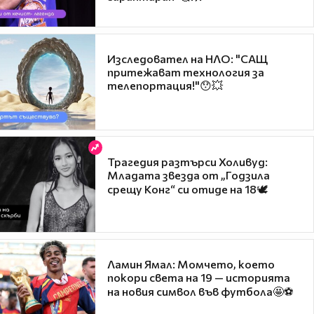
Изследовател на НЛО: "САЩ
притежават технология за
телепортация!"😯💥
Трагедия разтърси Холивуд:
Младата звезда от „Годзила
срещу Конг“ си отиде на 18🕊️
Ламин Ямал: Момчето, което
покори света на 19 — историята
на новия символ във футбола🤩⚽