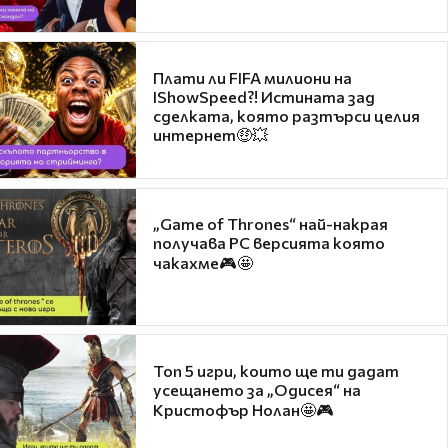
Плати ли FIFA милиони на
IShowSpeed?! Истината зад
сделката, която разтърси целия
интернет🤑💥
„Game of Thrones“ най-накрая
получава PC версията която
чакахме🎮🤩
Топ 5 игри, които ще ти дадат
усещането за „Одисея“ на
Кристофър Нолан🤩🎮