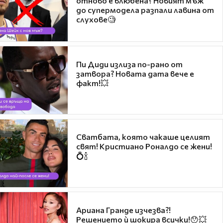
отново е влюбена? Новият мъж
до супермодела разпали лавина от
слухове🧐
Пи Диди излиза по-рано от
затвора? Новата дата вече е
факт!💥
Сватбата, която чакаше целият
свят! Кристиано Роналдо се жени!
💍🍾
Ариана Гранде изчезва?!
Решението ѝ шокира всички!😯💥