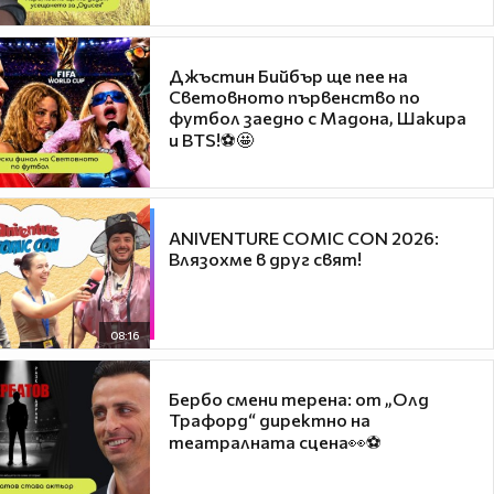
Джъстин Бийбър ще пее на
Световното първенство по
футбол заедно с Мадона, Шакира
и BTS!⚽🤩
ANIVENTURE COMIC CON 2026:
Влязохме в друг свят!
08:16
Бербо смени терена: от „Олд
Трафорд“ директно на
театралната сцена👀⚽