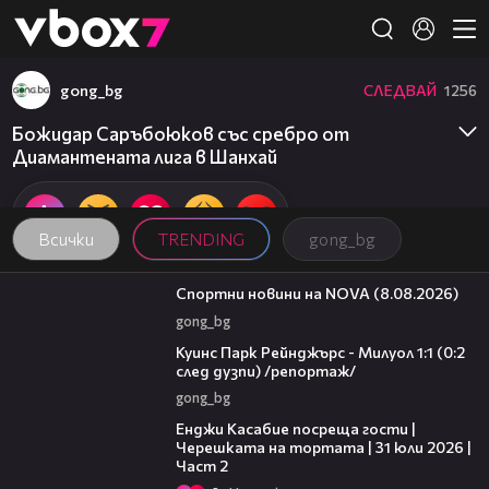
Member of
👾
gong_bg
СЛЕДВАЙ
1256
Божидар Саръбоюков със сребро от
Диамантената лига в Шанхай
Всички
TRENDING
gong_bg
04:09
Спортни новини на NOVA (8.08.2026)
gong_bg
08:50
Куинс Парк Рейнджърс - Милуол 1:1 (0:2
след дузпи) /репортаж/
gong_bg
16:45
Енджи Касабие посреща гости |
Черешката на тортата | 31 юли 2026 |
Част 2