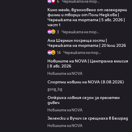
6
Черешката на тортата
15:39
Кино меню, вдъхновено от легендарни
филми и творци от Поли Недкова |
Черешката на тортата | 5 авг. 2026 |
част 1
3
Черешката на тортата
19:47
Ана Шермин посреща гости |
Черешката на тортата | 20 юли 2026
14
Черешката на тортата
29:15
Новините на NOVA | Централна емисия
| 8 авг. 2026
Новините на NOVA
04:09
Спортни новини на NOVA (8.08.2026)
gong_bg
02:01
Откриха ловния сезон за прелетен
дивеч
Новините на NOVA
00:53
Зеленски и Вучич се срещнаха в Белград
Новините на NOVA
01:19