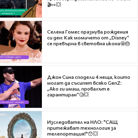
🎬👀💥
Селена Гомес празнува рождения
си ден: Как момичето от „Disney“
се превърна в световна икона🤩🎂
Джон Сина сподели 4 неща, които
могат да съсипят всяко GenZ:
„Ако ги имаш, провалът е
гарантиран“🧐💥
Изследовател на НЛО: "САЩ
притежават технология за
телепортация!"😯💥