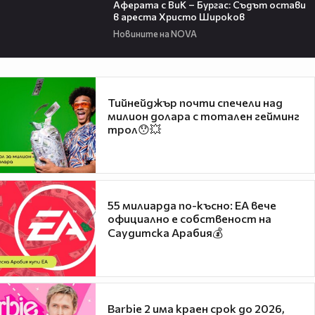
Аферата с ВиК – Бургас: Съдът остави
в ареста Христо Широков
Новините на NOVA
Тийнейджър почти спечели над
милион долара с тотален гейминг
трол😯💥
55 милиарда по-късно: EA вече
официално е собственост на
Саудитска Арабия💰
Barbie 2 има краен срок до 2026,