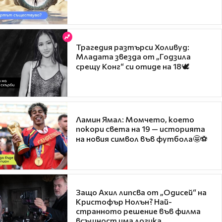
Трагедия разтърси Холивуд:
Младата звезда от „Годзила
срещу Конг“ си отиде на 18🕊️
Ламин Ямал: Момчето, което
покори света на 19 — историята
на новия символ във футбола🤩⚽
Защо Ахил липсва от „Одисей“ на
Кристофър Нолън? Най-
странното решение във филма
всъщност има логика