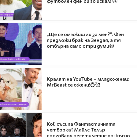
футболен фен би го искал! 🤩
„Ще се омъжиш ли за мен?“: Фен
предложи брак на Зендая, а тя
отвърна само с три думи😅
Кралят на YouTube – младоженец:
MrBeast се ожени!💍🥰
Кой съсипа Фантастичната
четворка? Майлс Телър
проговаря десетилетие по-късно