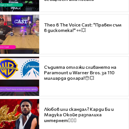
Theo в The Voice Cast: "Правен съм
в дискотека!" 👀💥
Съдията отложи сливането на
Paramount и Warner Bros. за 110
милиарда долара!😯💥
Любов или скандал? Карди Би и
Мадука Окойе разпалиха
интернет❤️‍🔥🔥