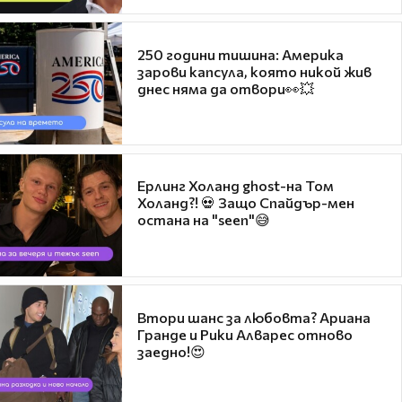
250 години тишина: Америка
зарови капсула, която никой жив
днес няма да отвори👀💥
Ерлинг Холанд ghost-на Том
Холанд?! 💀 Защо Спайдър-мен
остана на "seen"😅
Втори шанс за любовта? Ариана
Гранде и Рики Алварес отново
заедно!😍