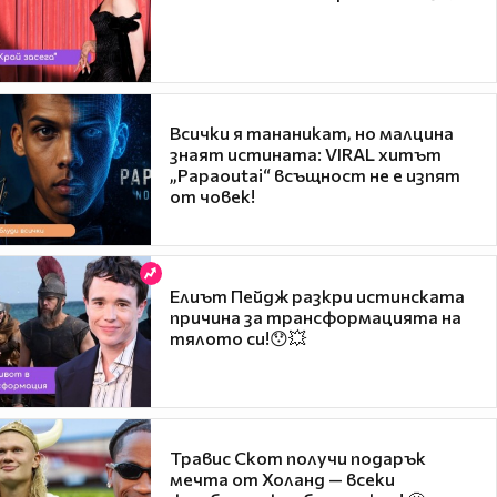
Всички я тананикат, но малцина
знаят истината: VIRAL хитът
„Papaoutai“ всъщност не е изпят
от човек!
Елиът Пейдж разкри истинската
причина за трансформацията на
тялото си!😯💥
Травис Скот получи подарък
мечта от Холанд — всеки