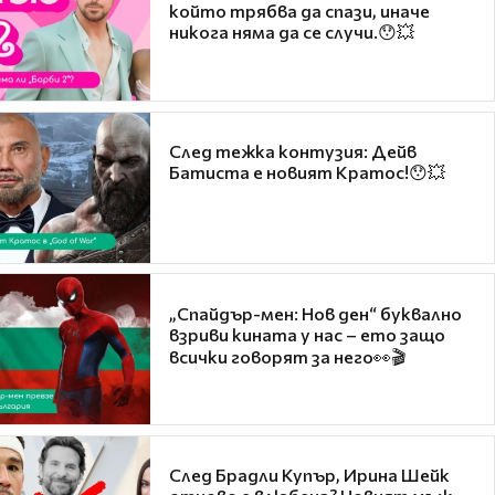
който трябва да спази, иначе
никога няма да се случи.😯💥
След тежка контузия: Дейв
Батиста е новият Кратос!😯💥
„Спайдър-мен: Нов ден“ буквално
взриви кината у нас – ето защо
всички говорят за него👀🎬
След Брадли Купър, Ирина Шейк