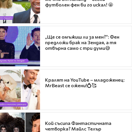
футболен фен би го искал! 🤩
„Ще се омъжиш ли за мен?“: Фен
предложи брак на Зендая, а тя
отвърна само с три думи😅
Кралят на YouTube – младоженец:
MrBeast се ожени!💍🥰
Кой съсипа Фантастичната
четворка? Майлс Телър