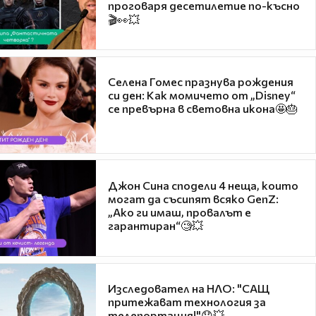
проговаря десетилетие по-късно
🎬👀💥
Селена Гомес празнува рождения
си ден: Как момичето от „Disney“
се превърна в световна икона🤩🎂
Джон Сина сподели 4 неща, които
могат да съсипят всяко GenZ:
„Ако ги имаш, провалът е
гарантиран“🧐💥
Изследовател на НЛО: "САЩ
притежават технология за
телепортация!"😯💥