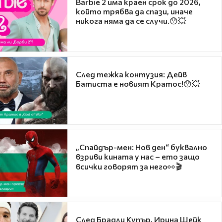
Barbie 2 има краен срок до 2026,
който трябва да спази, иначе
никога няма да се случи.😯💥
След тежка контузия: Дейв
Батиста е новият Кратос!😯💥
„Спайдър-мен: Нов ден“ буквално
взриви кината у нас – ето защо
всички говорят за него👀🎬
След Брадли Купър, Ирина Шейк