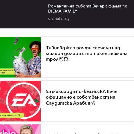
Романтичнa събота вечер с филма по
DIEMA FAMILY
diemafamily
Тийнейджър почти спечели над
милион долара с тотален гейминг
трол😯💥
55 милиарда по-късно: EA вече
официално е собственост на
Саудитска Арабия💰