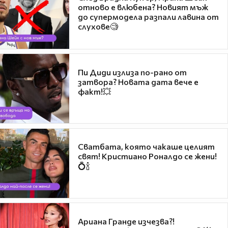
отново е влюбена? Новият мъж
до супермодела разпали лавина от
слухове🧐
Пи Диди излиза по-рано от
затвора? Новата дата вече е
факт!💥
Сватбата, която чакаше целият
свят! Кристиано Роналдо се жени!
💍🍾
Ариана Гранде изчезва?!