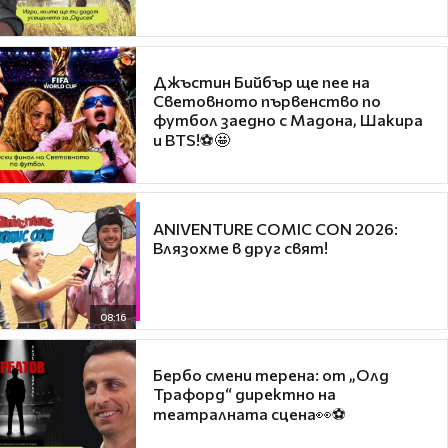
Джъстин Бийбър ще пее на
Световното първенство по
футбол заедно с Мадона, Шакира
и BTS!⚽🤩
ANIVENTURE COMIC CON 2026:
Влязохме в друг свят!
08:16
Бербо смени терена: от „Олд
Трафорд“ директно на
театралната сцена👀⚽