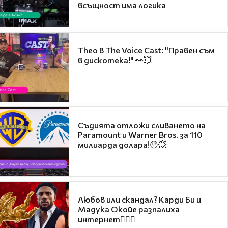
всъщност има логика
Theo в The Voice Cast: "Правен съм
в дискотека!" 👀💥
Съдията отложи сливането на
Paramount и Warner Bros. за 110
милиарда долара!😯💥
Любов или скандал? Карди Би и
Мадука Окойе разпалиха
интернет❤️‍🔥🔥