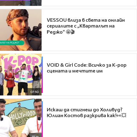
VESSOU влиза в света на онлайн
сериалите с „Кварталът на
Реджо“ 🤩🎬
VOID & Girl Code: Всичко за K-pop
сцената и мечтите им
07:50
Искаш да стигнеш до Холивуд?
Юлиан Костов разкрива как!👀💥
15:15