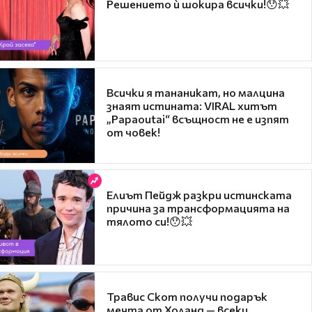
Решението ѝ шокира всички!😯💥
Всички я тананикат, но малцина
знаят истината: VIRAL хитът
„Papaoutai“ всъщност не е изпят
от човек!
Елиът Пейдж разкри истинската
причина за трансформацията на
тялото си!😯💥
Травис Скот получи подарък
мечта от Холанд — всеки