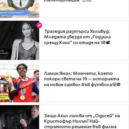
Трагедия разтърси Холивуд:
Младата звезда от „Годзила
срещу Конг“ си отиде на 18🕊️
Ламин Ямал: Момчето, което
покори света на 19 — историята
на новия символ във футбола🤩⚽
Защо Ахил липсва от „Одисей“ на
Кристофър Нолън? Най-
странното решение във филма