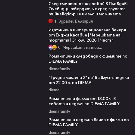
След смъртоносния побой в Пловдив:
Очевидци твърдят, че сред групата
тийнейджъри е имало и момичета
1
Здравей България
18:07
Изтънчена интернационална вечеря
от Енджи Касабие | Черешката на
тортата | 31 юли 2026 | Част 1
6
Черешката на тортата
00:31
Романтични следобеди с филмите по
DIEMA FAMILY
diemafamily
00:31
"Трудна мишена 2" на16 август, неделя
от 22.00 ч. по DIEMA
diema
00:36
Романтични филми от 18.00 ч. в
събота и неделя по DIEMA FAMILY
diemafamily
00:21
Романтичнa неделна вечер с филма по
DIEMA FAMILY
diemafamily
00:20