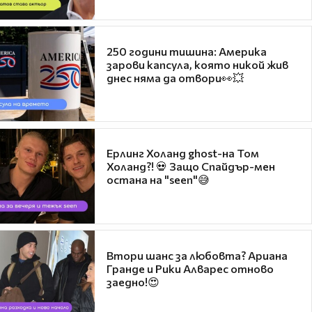
250 години тишина: Америка
зарови капсула, която никой жив
днес няма да отвори👀💥
Ерлинг Холанд ghost-на Том
Холанд?! 💀 Защо Спайдър-мен
остана на "seen"😅
Втори шанс за любовта? Ариана
Гранде и Рики Алварес отново
заедно!😍