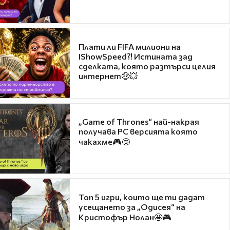
Плати ли FIFA милиони на
IShowSpeed?! Истината зад
сделката, която разтърси целия
интернет🤑💥
„Game of Thrones“ най-накрая
получава PC версията която
чакахме🎮🤩
Топ 5 игри, които ще ти дадат
усещането за „Одисея“ на
Кристофър Нолан🤩🎮