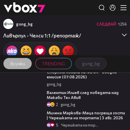
Member of
👾
gong_bg
СЛЕДВАЙ
1256
Ливърпул - Челси 1:1 /репортаж/
Всички
TRENDING
gong_bg
04:03
Спортни новини на NOVA - обедна
емисия (07.08.2026)
gong_bg
06:38
Валентин Илиев след победата над
Макаби Тел Авив
2
gong_bg
20:17
Милена Маркова-Маца посреща гости
| Черешката на тортата | 3 авг. 2026
5
Черешката на тортата
09:32