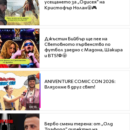
усещането за „Одисея“ на
Кристофър Нолан🤩🎮
Джъстин Бийбър ще пее на
Световното първенство по
футбол заедно с Мадона, Шакира
и BTS!⚽🤩
ANIVENTURE COMIC CON 2026:
Влязохме в друг свят!
08:16
Бербо смени терена: от „Олд
Трафорд“ директно на