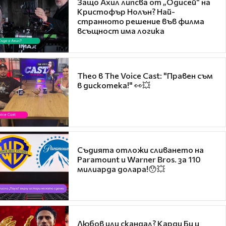
Защо Ахил липсва от „Одисей“ на
Кристофър Нолън? Най-
странното решение във филма
всъщност има логика
Theo в The Voice Cast: "Правен съм
в дискотека!" 👀💥
Съдията отложи сливането на
Paramount и Warner Bros. за 110
милиарда долара!😯💥
Любов или скандал? Карди Би и