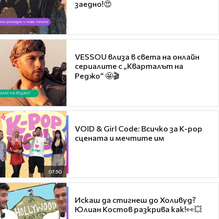
заедно!😍
VESSOU влиза в света на онлайн
сериалите с „Кварталът на
Реджо“ 🤩🎬
VOID & Girl Code: Всичко за K-pop
сцената и мечтите им
07:50
Искаш да стигнеш до Холивуд?
Юлиан Костов разкрива как!👀💥