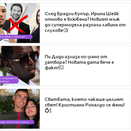
След Брадли Купър, Ирина Шейк
отново е влюбена? Новият мъж
до супермодела разпали лавина от
слухове🧐
Пи Диди излиза по-рано от
затвора? Новата дата вече е
факт!💥
Сватбата, която чакаше целият
свят! Кристиано Роналдо се жени!
💍🍾