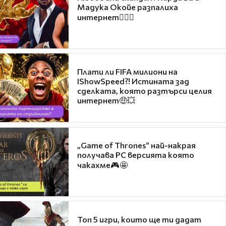
Мадука Окойе разпалиха
интернет❤️‍🔥🔥
Плати ли FIFA милиони на
IShowSpeed?! Истината зад
сделката, която разтърси целия
интернет🤑💥
„Game of Thrones“ най-накрая
получава PC версията която
чакахме🎮🤩
Топ 5 игри, които ще ти дадат