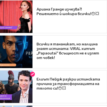
Ариана Гранде изчезва?!
Решението ѝ шокира всички!😯💥
Всички я тананикат, но малцина
знаят истината: VIRAL хитът
„Papaoutai“ всъщност не е изпят
от човек!
Елиът Пейдж разкри истинската
причина за трансформацията на
тялото си!😯💥