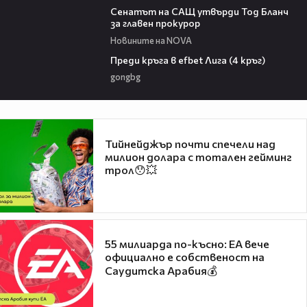
Сенатът на САЩ утвърди Тод Бланч
за главен прокурор
Новините на NOVA
43:49
Преди кръга в efbet Лига (4 кръг)
gongbg
Тийнейджър почти спечели над
милион долара с тотален гейминг
трол😯💥
55 милиарда по-късно: EA вече
официално е собственост на
Саудитска Арабия💰