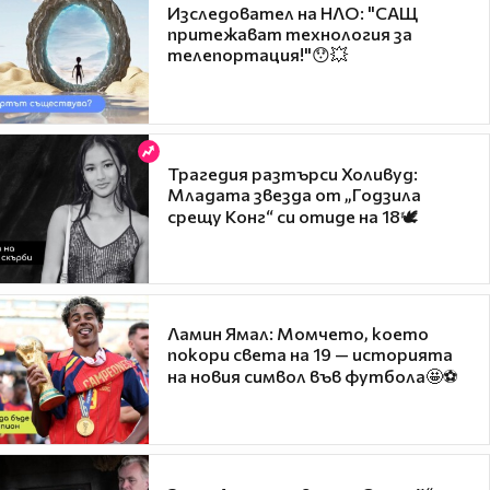
Изследовател на НЛО: "САЩ
притежават технология за
телепортация!"😯💥
Трагедия разтърси Холивуд:
Младата звезда от „Годзила
срещу Конг“ си отиде на 18🕊️
Ламин Ямал: Момчето, което
покори света на 19 — историята
на новия символ във футбола🤩⚽