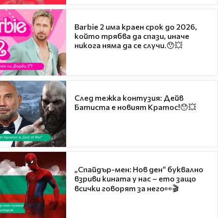
Barbie 2 има краен срок до 2026,
който трябва да спази, иначе
никога няма да се случи.😯💥
След тежка контузия: Дейв
Батиста е новият Кратос!😯💥
„Спайдър-мен: Нов ден“ буквално
взриви кината у нас – ето защо
всички говорят за него👀🎬