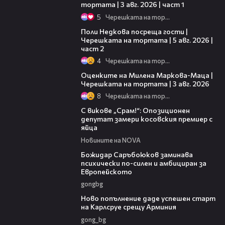
тортата | 3 авг. 2026 | част 1
5
Черешката на тортата
13:03
Поли Недкова посреща гости |
Черешката на тортата | 5 авг. 2026 |
част 2
4
Черешката на тортата
14:06
Оценките на Милена Маркова-Маца |
Черешката на тортата | 3 авг. 2026
8
Черешката на тортата
01:24
С викове „Срам!“: Опозиционен
депутат замери косовския премиер с
яйца
Новините на NOVA
03:43
Божидар Саръбоюков заминава
психически по-силен и амбициран за
Европейското
gongbg
03:11
Ново попълнение даде успешен старт
на Карлсруе срещу Арминия
gong_bg
06:32