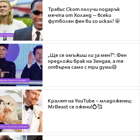
Травис Скот получи подарък
мечта от Холанд — всеки
футболен фен би го искал! 🤩
„Ще се омъжиш ли за мен?“: Фен
предложи брак на Зендая, а тя
отвърна само с три думи😅
Кралят на YouTube – младоженец:
MrBeast се ожени!💍🥰