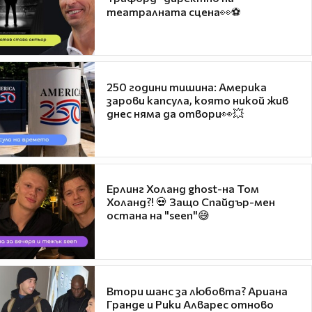
театралната сцена👀⚽
250 години тишина: Америка
зарови капсула, която никой жив
днес няма да отвори👀💥
Ерлинг Холанд ghost-на Том
Холанд?! 💀 Защо Спайдър-мен
остана на "seen"😅
Втори шанс за любовта? Ариана
Гранде и Рики Алварес отново