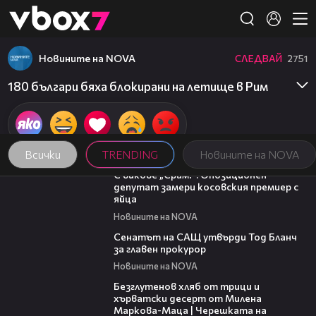
Member of
👾
Новините на NOVA
СЛЕДВАЙ
2751
180 българи бяха блокирани на летище в Рим
Всички
TRENDING
Новините на NOVA
01:24
С викове „Срам!“: Опозиционен
депутат замери косовския премиер с
яйца
Новините на NOVA
06:32
Сенатът на САЩ утвърди Тод Бланч
за главен прокурор
Новините на NOVA
16:02
Безглутенов хляб от трици и
хърватски десерт от Милена
Маркова-Маца | Черешката на