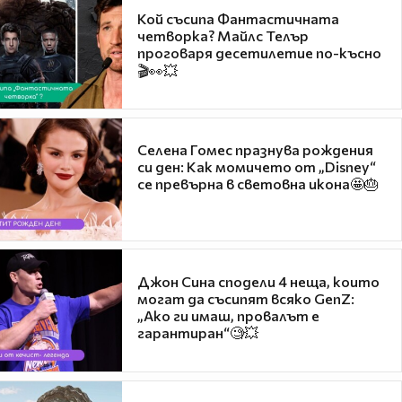
Кой съсипа Фантастичната
четворка? Майлс Телър
проговаря десетилетие по-късно
🎬👀💥
Селена Гомес празнува рождения
си ден: Как момичето от „Disney“
се превърна в световна икона🤩🎂
Джон Сина сподели 4 неща, които
могат да съсипят всяко GenZ:
„Ако ги имаш, провалът е
гарантиран“🧐💥