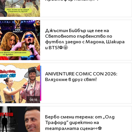
Джъстин Бийбър ще пее на
Световното първенство по
футбол заедно с Мадона, Шакира
и BTS!⚽🤩
ANIVENTURE COMIC CON 2026:
Влязохме в друг свят!
08:16
Бербо смени терена: от „Олд
Трафорд“ директно на
театралната сцена👀⚽