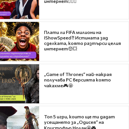
интернет❤️‍🔥🔥
Плати ли FIFA милиони на
IShowSpeed?! Истината зад
сделката, която разтърси целия
интернет🤑💥
„Game of Thrones“ най-накрая
получава PC версията която
чакахме🎮🤩
Топ 5 игри, които ще ти дадат
усещането за „Одисея“ на
Кристофър Нолан🤩🎮