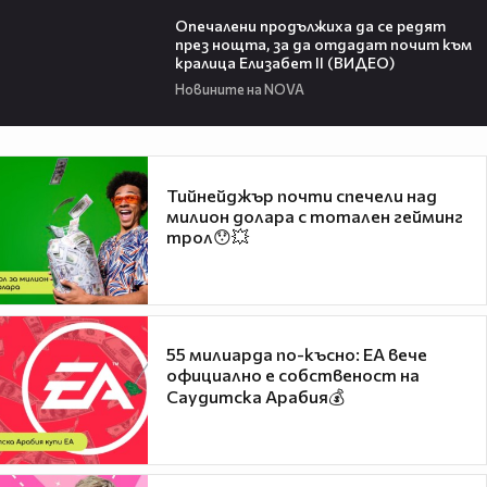
01:52
Опечалени продължиха да се редят
през нощта, за да отдадат почит към
кралица Елизабет II (ВИДЕО)
Новините на NOVA
Тийнейджър почти спечели над
милион долара с тотален гейминг
трол😯💥
55 милиарда по-късно: EA вече
официално е собственост на
Саудитска Арабия💰