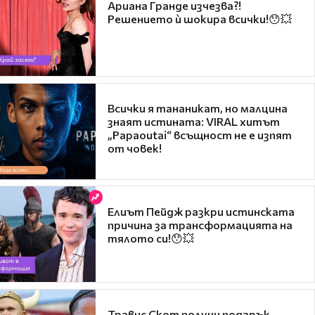
Ариана Гранде изчезва?!
Решението ѝ шокира всички!😯💥
Всички я тананикат, но малцина
знаят истината: VIRAL хитът
„Papaoutai“ всъщност не е изпят
от човек!
Елиът Пейдж разкри истинската
причина за трансформацията на
тялото си!😯💥
Травис Скот получи подарък