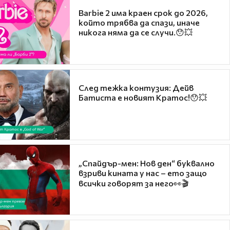
Barbie 2 има краен срок до 2026,
който трябва да спази, иначе
никога няма да се случи.😯💥
След тежка контузия: Дейв
Батиста е новият Кратос!😯💥
„Спайдър-мен: Нов ден“ буквално
взриви кината у нас – ето защо
всички говорят за него👀🎬