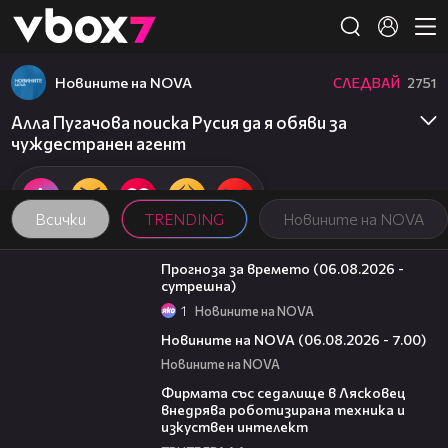
Member of
👾
Новините на NOVA
СЛЕДВАЙ
2751
Алла Пугачова поиска Русия да я обяви за
чуждестранен агент
Всички
TRENDING
Новините на NOVA
01:47
Прогноза за времето (06.08.2026 -
сутрешна)
1
Новините на NOVA
05:35
Новините на NOVA (06.08.2026 - 7.00)
Новините на NOVA
00:06
Фирмата със седалище в Лясковец
внедрява роботизирана техника и
изкуствен интелект