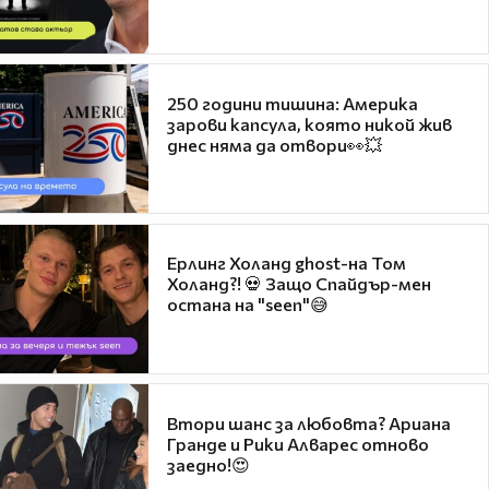
250 години тишина: Америка
зарови капсула, която никой жив
днес няма да отвори👀💥
Ерлинг Холанд ghost-на Том
Холанд?! 💀 Защо Спайдър-мен
остана на "seen"😅
Втори шанс за любовта? Ариана
Гранде и Рики Алварес отново
заедно!😍