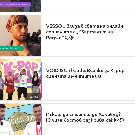
VESSOU влиза в света на онлайн
сериалите с „Кварталът на
Реджо“ 🤩🎬
VOID & Girl Code: Всичко за K-pop
сцената и мечтите им
07:50
Искаш да стигнеш до Холивуд?
Юлиан Костов разкрива как!👀💥