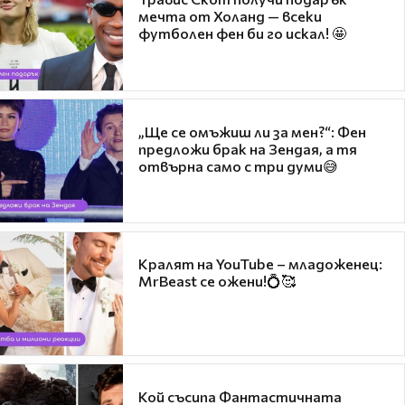
мечта от Холанд — всеки
футболен фен би го искал! 🤩
„Ще се омъжиш ли за мен?“: Фен
предложи брак на Зендая, а тя
отвърна само с три думи😅
Кралят на YouTube – младоженец:
MrBeast се ожени!💍🥰
Кой съсипа Фантастичната