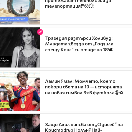
притежават технология за
телепортация!"😯💥
Трагедия разтърси Холивуд:
Младата звезда от „Годзила
срещу Конг“ си отиде на 18🕊️
Ламин Ямал: Момчето, което
покори света на 19 — историята
на новия символ във футбола🤩⚽
Защо Ахил липсва от „Одисей“ на
Кристофър Нолън? Най-