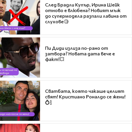
След Брадли Купър, Ирина Шейк
отново е влюбена? Новият мъж
до супермодела разпали лавина от
слухове🧐
Пи Диди излиза по-рано от
затвора? Новата дата вече е
факт!💥
Сватбата, която чакаше целият
свят! Кристиано Роналдо се жени!
💍🍾