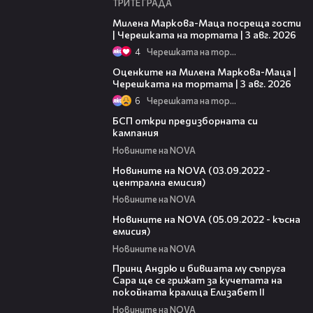
ТРИТЕ ГРАДА
20:17
Милена Маркова-Маца посреща гости
| Черешката на тортата | 3 авг. 2026
4
Черешката на тортата
14:06
Оценките на Милена Маркова-Маца |
Черешката на тортата | 3 авг. 2026
6
Черешката на тортата
07:09
БСП откри предизборната си
кампания
Новините на NOVA
27:47
Новините на NOVA (03.09.2022 -
централна емисия)
Новините на NOVA
19:45
Новините на NOVA (05.09.2022 - късна
емисия)
Новините на NOVA
02:04
Принц Андрю и бившата му съпруга
Сара ще се грижат за кучетата на
покойната кралица Елизабет II
Новините на NOVA