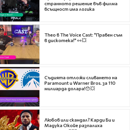
странното решение във филма
всъщност има логика
Theo в The Voice Cast: "Правен съм
в дискотека!" 👀💥
Съдията отложи сливането на
Paramount и Warner Bros. за 110
милиарда долара!😯💥
Любов или скандал? Карди Би и
Мадука Окойе разпалиха