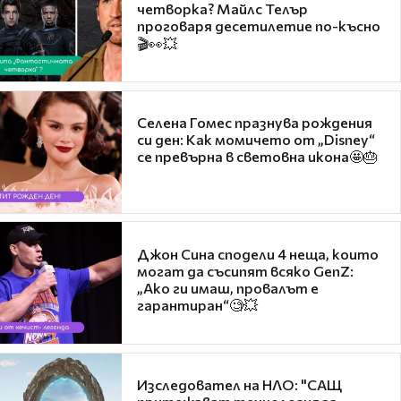
четворка? Майлс Телър
проговаря десетилетие по-късно
🎬👀💥
Селена Гомес празнува рождения
си ден: Как момичето от „Disney“
се превърна в световна икона🤩🎂
Джон Сина сподели 4 неща, които
могат да съсипят всяко GenZ:
„Ако ги имаш, провалът е
гарантиран“🧐💥
Изследовател на НЛО: "САЩ