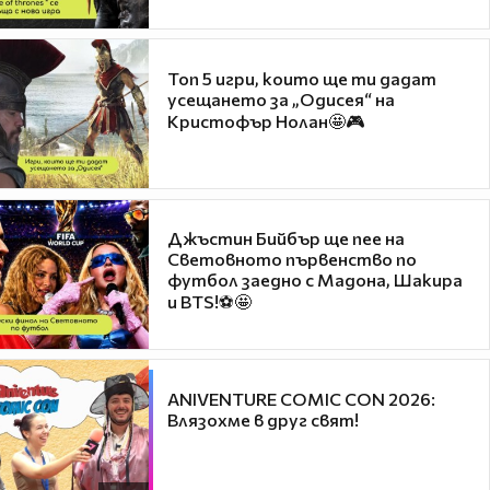
Топ 5 игри, които ще ти дадат
усещането за „Одисея“ на
Кристофър Нолан🤩🎮
Джъстин Бийбър ще пее на
Световното първенство по
футбол заедно с Мадона, Шакира
и BTS!⚽🤩
ANIVENTURE COMIC CON 2026:
Влязохме в друг свят!