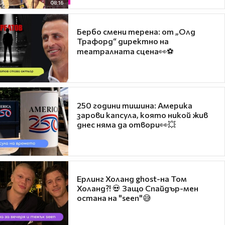
08:16
Бербо смени терена: от „Олд
Трафорд“ директно на
театралната сцена👀⚽
250 години тишина: Америка
зарови капсула, която никой жив
днес няма да отвори👀💥
Ерлинг Холанд ghost-на Том
Холанд?! 💀 Защо Спайдър-мен
остана на "seen"😅