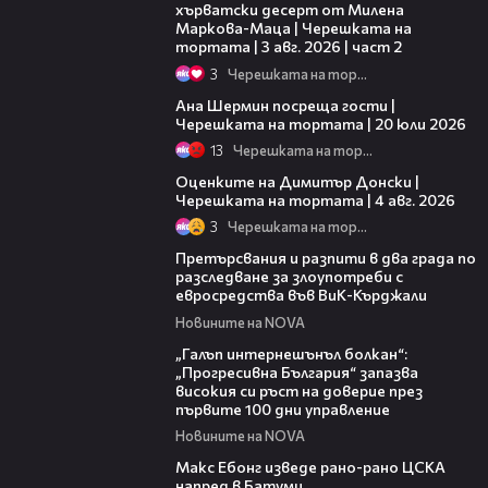
хърватски десерт от Милена
Маркова-Маца | Черешката на
тортата | 3 авг. 2026 | част 2
3
Черешката на тортата
19:47
Ана Шермин посреща гости |
Черешката на тортата | 20 юли 2026
13
Черешката на тортата
16:45
Оценките на Димитър Донски |
Черешката на тортата | 4 авг. 2026
3
Черешката на тортата
00:32
Претърсвания и разпити в два града по
разследване за злоупотреби с
евросредства във ВиК-Кърджали
Новините на NOVA
01:22
„Галъп интернешънъл болкан“:
„Прогресивна България“ запазва
високия си ръст на доверие през
първите 100 дни управление
Новините на NOVA
01:33
Макс Ебонг изведе рано-рано ЦСКА
напред в Батуми