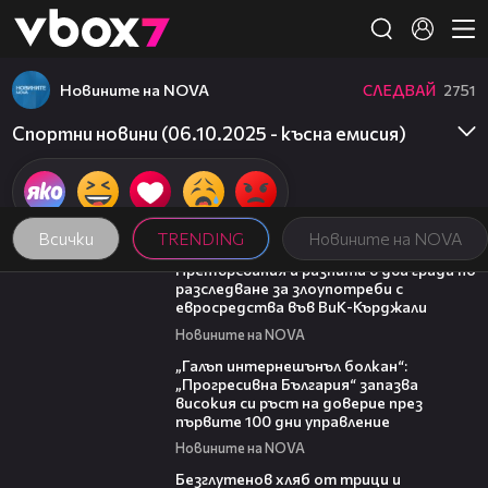
Member of
👾
Новините на NOVA
СЛЕДВАЙ
2751
Спортни новини (06.10.2025 - късна емисия)
Всички
TRENDING
Новините на NOVA
00:32
Претърсвания и разпити в два града по
разследване за злоупотреби с
евросредства във ВиК-Кърджали
Новините на NOVA
01:22
„Галъп интернешънъл болкан“:
„Прогресивна България“ запазва
високия си ръст на доверие през
първите 100 дни управление
Новините на NOVA
15:35
Безглутенов хляб от трици и