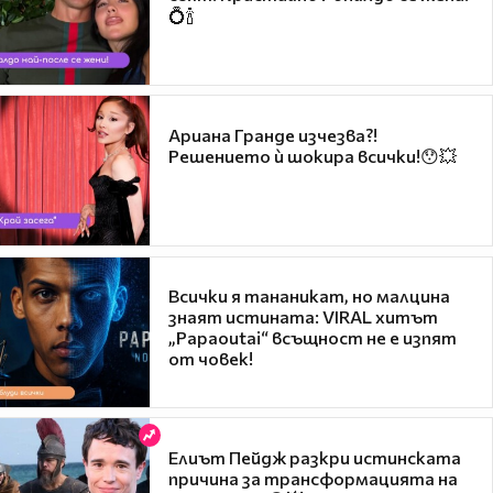
💍🍾
Ариана Гранде изчезва?!
Решението ѝ шокира всички!😯💥
Всички я тананикат, но малцина
знаят истината: VIRAL хитът
„Papaoutai“ всъщност не е изпят
от човек!
Елиът Пейдж разкри истинската
причина за трансформацията на