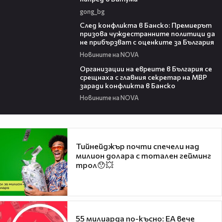
gong_bg
01:52
След конфликта в Банско: Премиерът
призова чуждестранните политици да
не прибързват с оценките за България
Новините на NOVA
03:11
Организации на евреите в България се
срещнаха с главния секретар на МВР
заради конфликта в Банско
Новините на NOVA
Тийнейджър почти спечели над
милион долара с тотален гейминг
трол😯💥
55 милиарда по-късно: EA вече