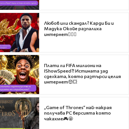
Любов или скандал? Карди Би и
Мадука Окойе разпалиха
интернет❤️‍🔥🔥
Плати ли FIFA милиони на
IShowSpeed?! Истината зад
сделката, която разтърси целия
интернет🤑💥
„Game of Thrones“ най-накрая
получава PC версията която
чакахме🎮🤩