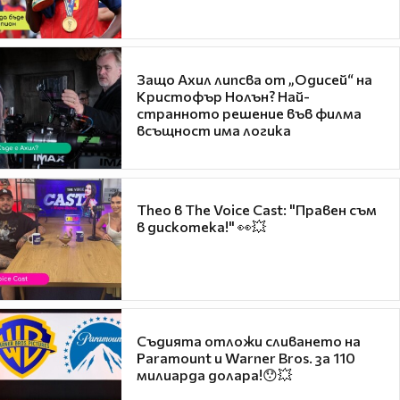
Защо Ахил липсва от „Одисей“ на
Кристофър Нолън? Най-
странното решение във филма
всъщност има логика
Theo в The Voice Cast: "Правен съм
в дискотека!" 👀💥
Съдията отложи сливането на
Paramount и Warner Bros. за 110
милиарда долара!😯💥