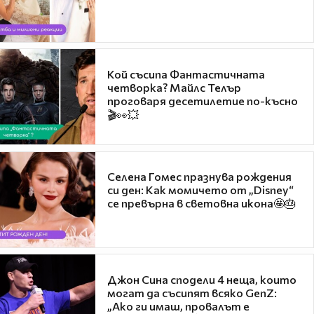
Кой съсипа Фантастичната
четворка? Майлс Телър
проговаря десетилетие по-късно
🎬👀💥
Селена Гомес празнува рождения
си ден: Как момичето от „Disney“
се превърна в световна икона🤩🎂
Джон Сина сподели 4 неща, които
могат да съсипят всяко GenZ:
„Ако ги имаш, провалът е