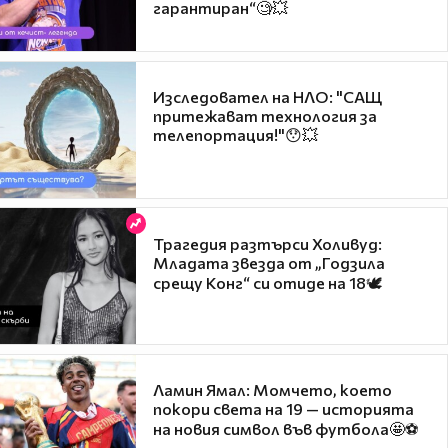
гарантиран“🧐💥
Изследовател на НЛО: "САЩ
притежават технология за
телепортация!"😯💥
Трагедия разтърси Холивуд:
Младата звезда от „Годзила
срещу Конг“ си отиде на 18🕊️
Ламин Ямал: Момчето, което
покори света на 19 — историята
на новия символ във футбола🤩⚽