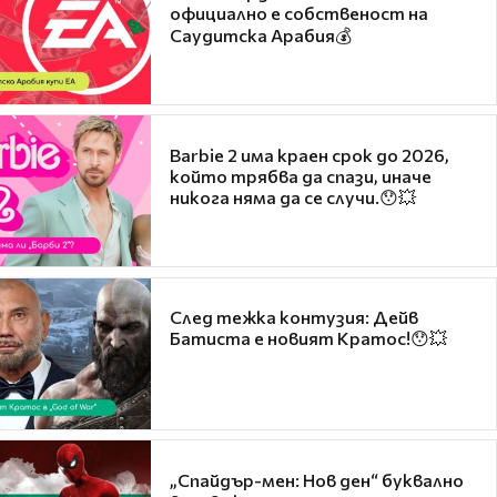
официално е собственост на
Саудитска Арабия💰
Barbie 2 има краен срок до 2026,
който трябва да спази, иначе
никога няма да се случи.😯💥
След тежка контузия: Дейв
Батиста е новият Кратос!😯💥
„Спайдър-мен: Нов ден“ буквално