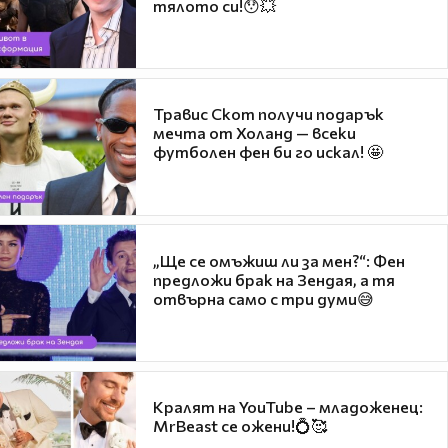
тялото си!😯💥
Травис Скот получи подарък
мечта от Холанд — всеки
футболен фен би го искал! 🤩
„Ще се омъжиш ли за мен?“: Фен
предложи брак на Зендая, а тя
отвърна само с три думи😅
Кралят на YouTube – младоженец:
MrBeast се ожени!💍🥰