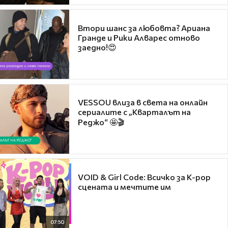
Втори шанс за любовта? Ариана
Гранде и Рики Алварес отново
заедно!😍
VESSOU влиза в света на онлайн
сериалите с „Кварталът на
Реджо“ 🤩🎬
VOID & Girl Code: Всичко за K-pop
сцената и мечтите им
07:50