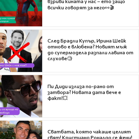
взриви кината у нас – ето защо
всички говорят за него👀🎬
След Брадли Купър, Ирина Шейк
отново е влюбена? Новият мъж
до супермодела разпали лавина от
слухове🧐
Пи Диди излиза по-рано от
затвора? Новата дата вече е
факт!💥
Сватбата, която чакаше целият
свят! Кристиано Роналдо се жени!