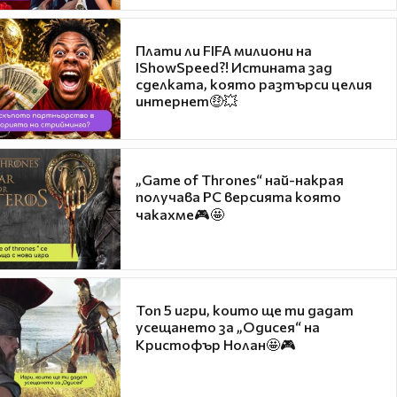
Плати ли FIFA милиони на
IShowSpeed?! Истината зад
сделката, която разтърси целия
интернет🤑💥
„Game of Thrones“ най-накрая
получава PC версията която
чакахме🎮🤩
Топ 5 игри, които ще ти дадат
усещането за „Одисея“ на
Кристофър Нолан🤩🎮