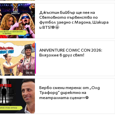
Джъстин Бийбър ще пее на
Световното първенство по
футбол заедно с Мадона, Шакира
и BTS!⚽🤩
ANIVENTURE COMIC CON 2026:
Влязохме в друг свят!
08:16
Бербо смени терена: от „Олд
Трафорд“ директно на
театралната сцена👀⚽