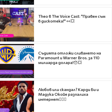
Theo в The Voice Cast: "Правен съм
в дискотека!" 👀💥
Съдията отложи сливането на
Paramount и Warner Bros. за 110
милиарда долара!😯💥
Любов или скандал? Карди Би и
Мадука Окойе разпалиха
интернет❤️‍🔥🔥