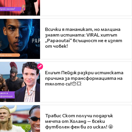
Всички я тананикат, но малцина
знаят истината: VIRAL хитът
„Papaoutai“ всъщност не е изпят
от човек!
Елиът Пейдж разкри истинската
причина за трансформацията на
тялото си!😯💥
Травис Скот получи подарък
мечта от Холанд — всеки
футболен фен би го искал! 🤩