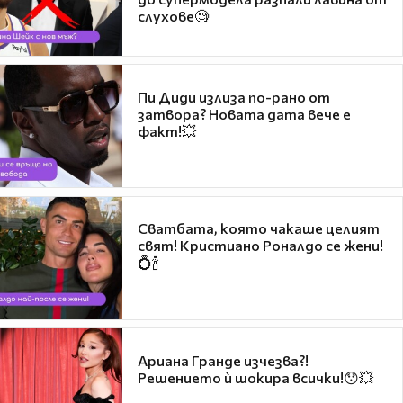
слухове🧐
Пи Диди излиза по-рано от
затвора? Новата дата вече е
факт!💥
Сватбата, която чакаше целият
свят! Кристиано Роналдо се жени!
💍🍾
Ариана Гранде изчезва?!
Решението ѝ шокира всички!😯💥