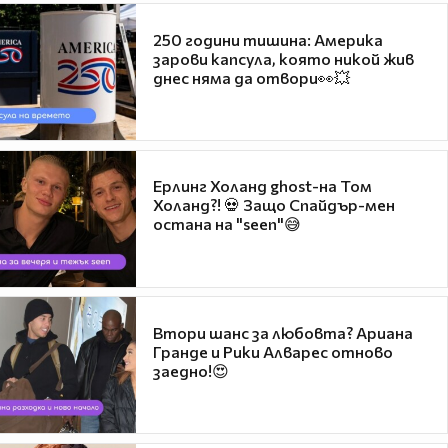
250 години тишина: Америка
зарови капсула, която никой жив
днес няма да отвори👀💥
Ерлинг Холанд ghost-на Том
Холанд?! 💀 Защо Спайдър-мен
остана на "seen"😅
Втори шанс за любовта? Ариана
Гранде и Рики Алварес отново
заедно!😍