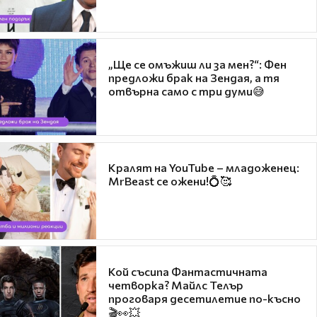
„Ще се омъжиш ли за мен?“: Фен
предложи брак на Зендая, а тя
отвърна само с три думи😅
Кралят на YouTube – младоженец:
MrBeast се ожени!💍🥰
Кой съсипа Фантастичната
четворка? Майлс Телър
проговаря десетилетие по-късно
🎬👀💥