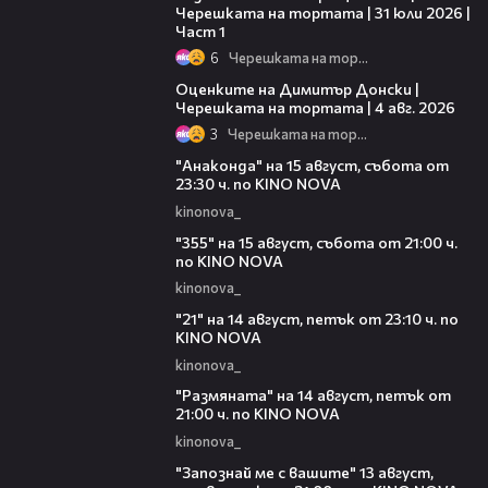
Черешката на тортата | 31 юли 2026 |
Част 1
6
Черешката на тортата
16:45
Оценките на Димитър Донски |
Черешката на тортата | 4 авг. 2026
3
Черешката на тортата
00:30
"Анаконда" на 15 август, събота от
23:30 ч. по KINO NOVA
kinonova_
00:31
"355" на 15 август, събота от 21:00 ч.
по KINO NOVA
kinonova_
00:29
"21" на 14 август, петък от 23:10 ч. по
KINO NOVA
kinonova_
00:29
"Размянaта" на 14 август, петък от
21:00 ч. по KINO NOVA
kinonova_
00:23
"Запознай ме с вашите" 13 август,