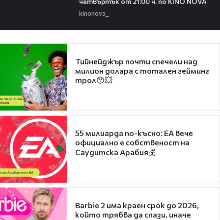
четвъртък от 21:00 ч. по KINO NOVA
kinonova_
Тийнейджър почти спечели над
милион долара с тотален гейминг
трол😯💥
55 милиарда по-късно: EA вече
официално е собственост на
Саудитска Арабия💰
Barbie 2 има краен срок до 2026,
който трябва да спази, иначе