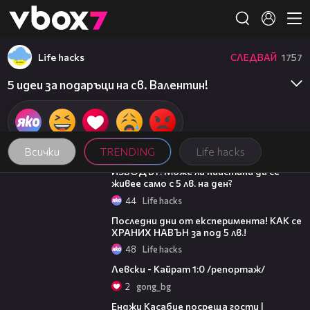
Member of
👾
Life hacks
СЛЕДВАЙ
1757
5 идеи за подаръци на св. Валентин!
Всички
TRENDING
Life hacks
06:07
ИЗВОДЪТ: Може ли наистина да се
живее само с 5 лв. на ден?
44
Life hacks
07:33
Последни дни от експеримента! КАК се
ХРАНИХ НАВЪН за под 5 лв.!
48
Life hacks
05:57
Левски - Кайрат 1:0 /репортаж/
2
gong_bg
10:44
Енджи Касабие посреща гости |