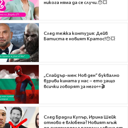
никога няма да се случи.😯💥
След тежка контузия: Дейв
Батиста е новият Кратос!😯💥
„Спайдър-мен: Нов ден“ буквално
взриви кината у нас – ето защо
всички говорят за него👀🎬
След Брадли Купър, Ирина Шейк
отново е влюбена? Новият мъж
до супермодела разпали лавина от