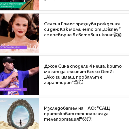
Селена Гомес празнува рождения
си ден: Как момичето от „Disney“
се превърна в световна икона🤩🎂
Джон Сина сподели 4 неща, които
могат да съсипят всяко GenZ:
„Ако ги имаш, провалът е
гарантиран“🧐💥
Изследовател на НЛО: "САЩ
притежават технология за
телепортация!"😯💥