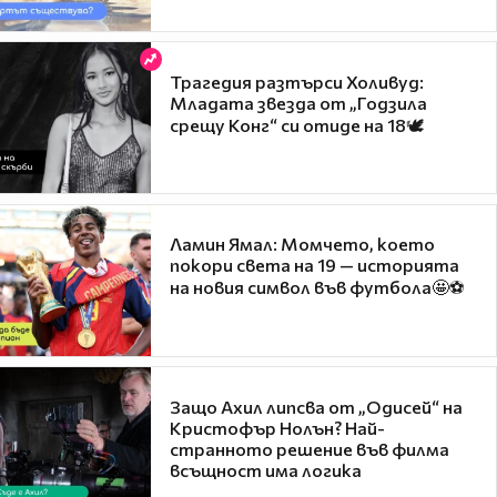
Трагедия разтърси Холивуд:
Младата звезда от „Годзила
срещу Конг“ си отиде на 18🕊️
Ламин Ямал: Момчето, което
покори света на 19 — историята
на новия символ във футбола🤩⚽
Защо Ахил липсва от „Одисей“ на
Кристофър Нолън? Най-
странното решение във филма
всъщност има логика