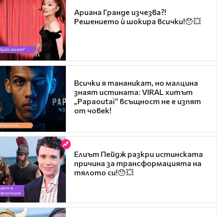
Ариана Гранде изчезва?!
Решението ѝ шокира всички!😯💥
Всички я тананикат, но малцина
знаят истината: VIRAL хитът
„Papaoutai“ всъщност не е изпят
от човек!
Елиът Пейдж разкри истинската
причина за трансформацията на
тялото си!😯💥