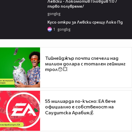
Левски - Локомотив Пловдив 1:0 /
първо полувреме/
gongbg
01:07
Кусо откри за Левски срещу Локо Пд
1
gongbg
Тийнейджър почти спечели над
милион долара с тотален гейминг
трол😯💥
55 милиарда по-късно: EA вече
официално е собственост на
Саудитска Арабия💰