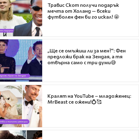
Травис Скот получи подарък
мечта от Холанд — всеки
футболен фен би го искал! 🤩
„Ще се омъжиш ли за мен?“: Фен
предложи брак на Зендая, а тя
отвърна само с три думи😅
Кралят на YouTube – младоженец:
MrBeast се ожени!💍🥰