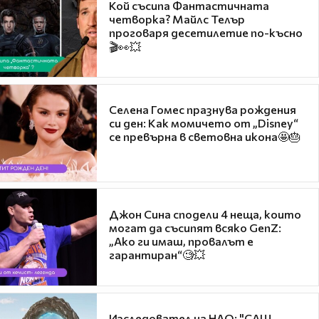
Кой съсипа Фантастичната
четворка? Майлс Телър
проговаря десетилетие по-късно
🎬👀💥
Селена Гомес празнува рождения
си ден: Как момичето от „Disney“
се превърна в световна икона🤩🎂
Джон Сина сподели 4 неща, които
могат да съсипят всяко GenZ:
„Ако ги имаш, провалът е
гарантиран“🧐💥
Изследовател на НЛО: "САЩ