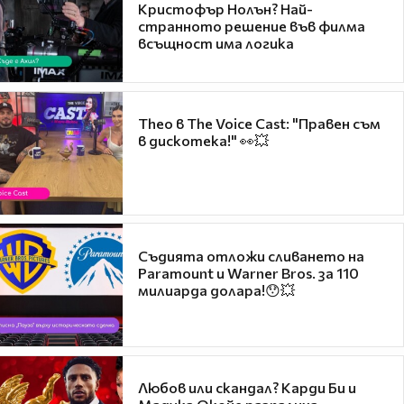
Кристофър Нолън? Най-
странното решение във филма
всъщност има логика
Theo в The Voice Cast: "Правен съм
в дискотека!" 👀💥
Съдията отложи сливането на
Paramount и Warner Bros. за 110
милиарда долара!😯💥
Любов или скандал? Карди Би и