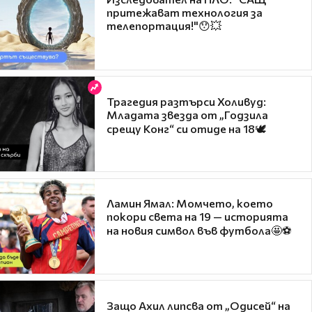
притежават технология за
телепортация!"😯💥
Трагедия разтърси Холивуд:
Младата звезда от „Годзила
срещу Конг“ си отиде на 18🕊️
Ламин Ямал: Момчето, което
покори света на 19 — историята
на новия символ във футбола🤩⚽
Защо Ахил липсва от „Одисей“ на