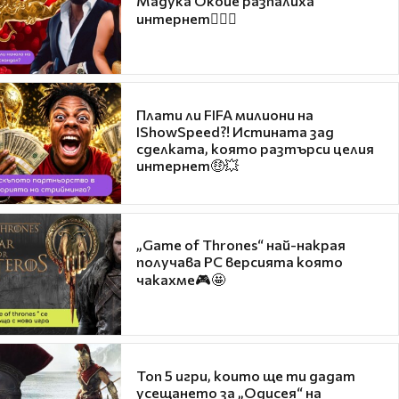
Мадука Окойе разпалиха
интернет❤️‍🔥🔥
Плати ли FIFA милиони на
IShowSpeed?! Истината зад
сделката, която разтърси целия
интернет🤑💥
„Game of Thrones“ най-накрая
получава PC версията която
чакахме🎮🤩
Топ 5 игри, които ще ти дадат
усещането за „Одисея“ на