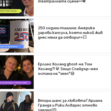
театралната сцена👀⚽
250 години тишина: Америка
зарови капсула, която никой жив
днес няма да отвори👀💥
Ерлинг Холанд ghost-на Том
Холанд?! 💀 Защо Спайдър-мен
остана на "seen"😅
Втори шанс за любовта? Ариана
Гранде и Рики Алварес отново
заедно!😍