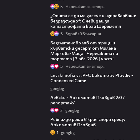
5
Черешката на тортата
06:38
„Опита се да ме засече и изпреварваше
безразсъдно“: Очевидец за
катастрофата край Шереметя
5
Здравей България
16:02
Безглутенов хляб от трици и
хърватски десерт от Милена
Маркова-Маца | Черешката на
тортата | 3 авг. 2026 | част 1
5
Черешката на тортата
20:09
Levski Sofia vs. PFC Lokomotiv Plovdiv -
Condensed Game
gongbg
06:10
Левски - Локомотив Пловдив 2:0 /
репортаж/
2
gongbg
01:14
Рейналдо реши в края спора срещу
Локомотив Пловдив
1
gongbg
02:57