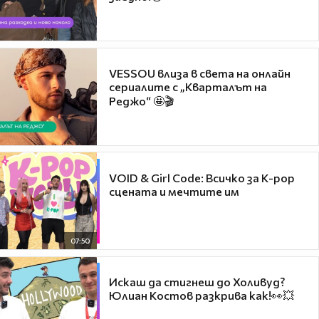
VESSOU влиза в света на онлайн
сериалите с „Кварталът на
Реджо“ 🤩🎬
VOID & Girl Code: Всичко за K-pop
сцената и мечтите им
07:50
Искаш да стигнеш до Холивуд?
Юлиан Костов разкрива как!👀💥