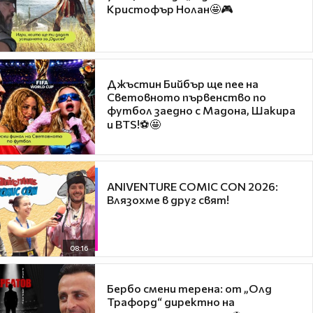
Кристофър Нолан🤩🎮
Джъстин Бийбър ще пее на
Световното първенство по
футбол заедно с Мадона, Шакира
и BTS!⚽🤩
ANIVENTURE COMIC CON 2026:
Влязохме в друг свят!
08:16
Бербо смени терена: от „Олд
Трафорд“ директно на