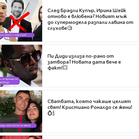
След Брадли Купър, Ирина Шейк
отново е влюбена? Новият мъж
до супермодела разпали лавина от
слухове🧐
Пи Диди излиза по-рано от
затвора? Новата дата вече е
факт!💥
Сватбата, която чакаше целият
свят! Кристиано Роналдо се жени!
💍🍾