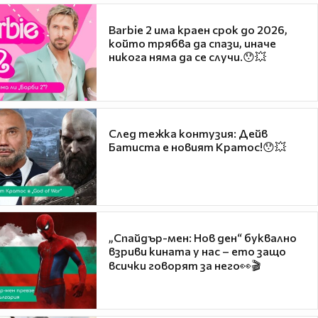
Barbie 2 има краен срок до 2026,
който трябва да спази, иначе
никога няма да се случи.😯💥
След тежка контузия: Дейв
Батиста е новият Кратос!😯💥
„Спайдър-мен: Нов ден“ буквално
взриви кината у нас – ето защо
всички говорят за него👀🎬