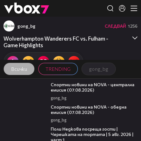
Member of
👾
gong_bg
СЛЕДВАЙ
1256
Wolverhampton Wanderers FC vs. Fulham -
Game Highlights
Всички
TRENDING
gong_bg
05:18
Спортни новини на NOVA - централна
емисия (07.08.2026)
gong_bg
04:03
Спортни новини на NOVA - обедна
емисия (07.08.2026)
gong_bg
19:25
Поли Недкова посреща гости |
Черешката на тортата | 5 авг. 2026 |
част 1