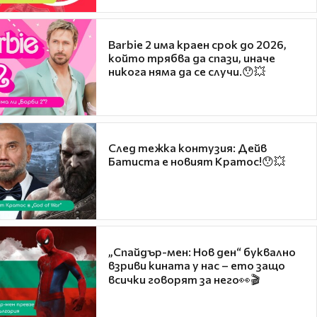
Barbie 2 има краен срок до 2026,
който трябва да спази, иначе
никога няма да се случи.😯💥
След тежка контузия: Дейв
Батиста е новият Кратос!😯💥
„Спайдър-мен: Нов ден“ буквално
взриви кината у нас – ето защо
всички говорят за него👀🎬