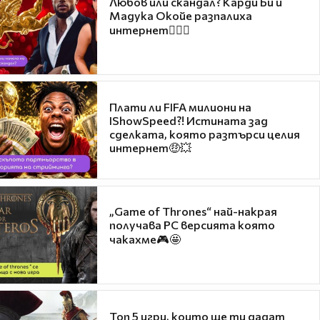
Любов или скандал? Карди Би и
Мадука Окойе разпалиха
интернет❤️‍🔥🔥
Плати ли FIFA милиони на
IShowSpeed?! Истината зад
сделката, която разтърси целия
интернет🤑💥
„Game of Thrones“ най-накрая
получава PC версията която
чакахме🎮🤩
Топ 5 игри, които ще ти дадат