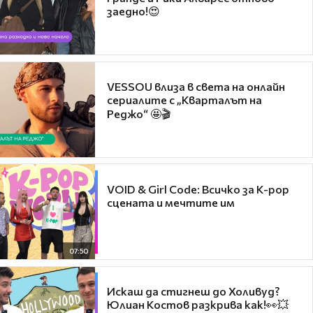
заедно!😍
VESSOU влиза в света на онлайн
сериалите с „Кварталът на
Реджо“ 🤩🎬
VOID & Girl Code: Всичко за K-pop
сцената и мечтите им
07:50
Искаш да стигнеш до Холивуд?
Юлиан Костов разкрива как!👀💥