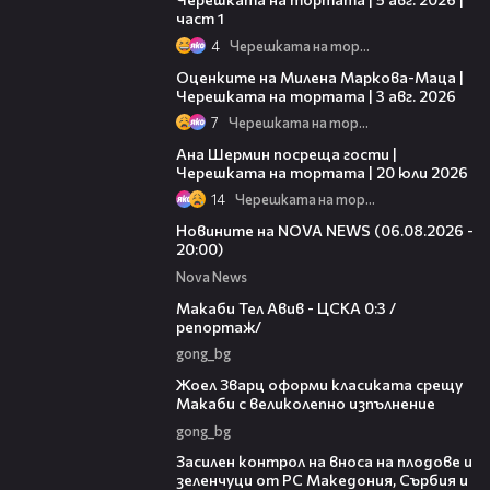
част 1
4
Черешката на тортата
14:06
Оценките на Милена Маркова-Маца |
Черешката на тортата | 3 авг. 2026
7
Черешката на тортата
19:47
Ана Шермин посреща гости |
Черешката на тортата | 20 юли 2026
14
Черешката на тортата
23:12
Новините на NOVA NEWS (06.08.2026 -
20:00)
Nova News
09:11
Макаби Тел Авив - ЦСКА 0:3 /
репортаж/
gong_bg
01:29
Жоел Зварц оформи класиката срещу
Макаби с великолепно изпълнение
gong_bg
01:53
Засилен контрол на вноса на плодове и
зеленчуци от РС Македония, Сърбия и