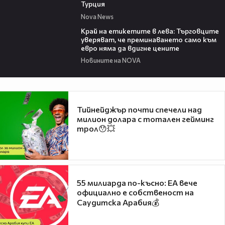
Турция
Nova News
05:49
Край на етикетите в лева: Търговците
уверяват, че преминаването само към
евро няма да вдигне цените
Новините на NOVA
Тийнейджър почти спечели над
милион долара с тотален гейминг
трол😯💥
55 милиарда по-късно: EA вече
официално е собственост на
Саудитска Арабия💰