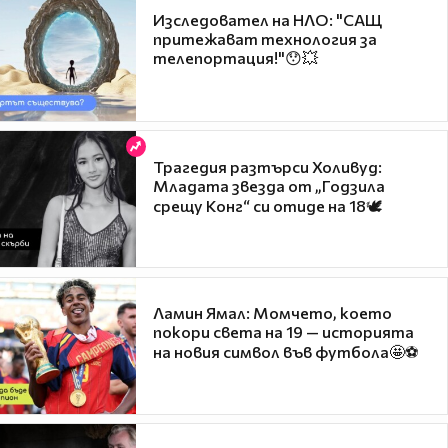
Изследовател на НЛО: "САЩ
притежават технология за
телепортация!"😯💥
Трагедия разтърси Холивуд:
Младата звезда от „Годзила
срещу Конг“ си отиде на 18🕊️
Ламин Ямал: Момчето, което
покори света на 19 — историята
на новия символ във футбола🤩⚽