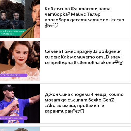
Кой съсипа Фантастичната
четворка? Майлс Телър
проговаря десетилетие по-късно
🎬👀💥
Селена Гомес празнува рождения
си ден: Как момичето от „Disney“
се превърна в световна икона🤩🎂
Джон Сина сподели 4 неща, които
могат да съсипят всяко GenZ:
„Ако ги имаш, провалът е
гарантиран“🧐💥