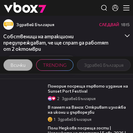
Member of
👾
Здравей България
СЛЕДВАЙ
1815
Собственици на атракциони
предупреждават, че ще спрат да работят
от 2 октомври
Всички
TRENDING
Здравей България
05:54
Поморие посреща първото издание на
Sunset Port Festival
2
Здравей България
07:17
В памет на Ванга: Откриват изложба
на икони и дърворезби
1
Здравей България
19:25
Поли Недкова посреща гости |
Черешката на тортата | 5 авг. 2026 |