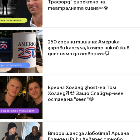
Трафорд“ директно на
театралната сцена👀⚽
250 години тишина: Америка
зарови капсула, която никой жив
днес няма да отвори👀💥
Ерлинг Холанд ghost-на Том
Холанд?! 💀 Защо Спайдър-мен
остана на "seen"😅
Втори шанс за любовта? Ариана
Гранде и Рики Алварес отново