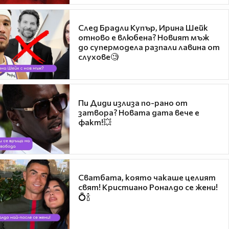
След Брадли Купър, Ирина Шейк
отново е влюбена? Новият мъж
до супермодела разпали лавина от
слухове🧐
Пи Диди излиза по-рано от
затвора? Новата дата вече е
факт!💥
Сватбата, която чакаше целият
свят! Кристиано Роналдо се жени!
💍🍾