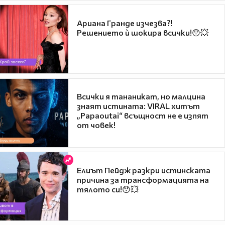
Ариана Гранде изчезва?!
Решението ѝ шокира всички!😯💥
Всички я тананикат, но малцина
знаят истината: VIRAL хитът
„Papaoutai“ всъщност не е изпят
от човек!
Елиът Пейдж разкри истинската
причина за трансформацията на
тялото си!😯💥