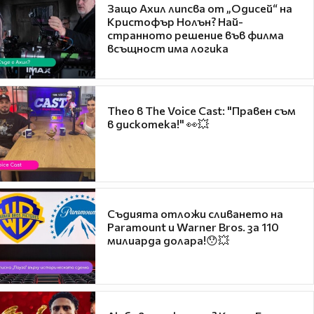
Защо Ахил липсва от „Одисей“ на
Кристофър Нолън? Най-
странното решение във филма
всъщност има логика
Theo в The Voice Cast: "Правен съм
в дискотека!" 👀💥
Съдията отложи сливането на
Paramount и Warner Bros. за 110
милиарда долара!😯💥