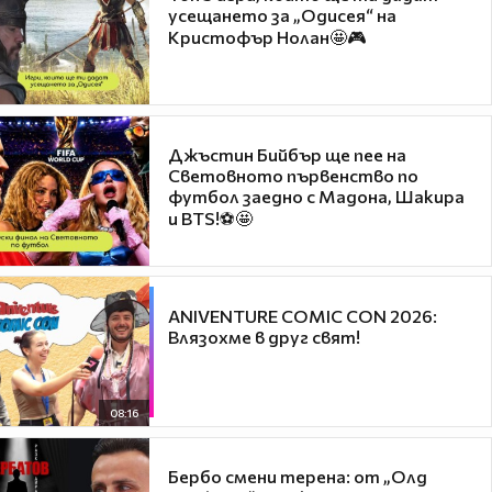
усещането за „Одисея“ на
Кристофър Нолан🤩🎮
Джъстин Бийбър ще пее на
Световното първенство по
футбол заедно с Мадона, Шакира
и BTS!⚽🤩
ANIVENTURE COMIC CON 2026:
Влязохме в друг свят!
08:16
Бербо смени терена: от „Олд