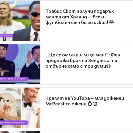
Травис Скот получи подарък
мечта от Холанд — всеки
футболен фен би го искал! 🤩
„Ще се омъжиш ли за мен?“: Фен
предложи брак на Зендая, а тя
отвърна само с три думи😅
Кралят на YouTube – младоженец:
MrBeast се ожени!💍🥰