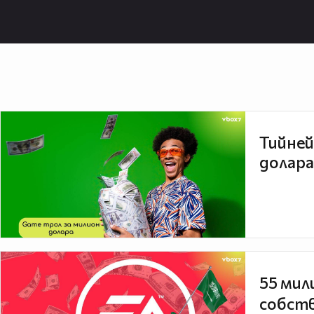
Тийней
долара
55 мил
собств