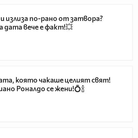
и излиза по-рано от затвора?
 дата вече е факт!💥
та, която чакаше целият свят!
ано Роналдо се жени!💍🍾