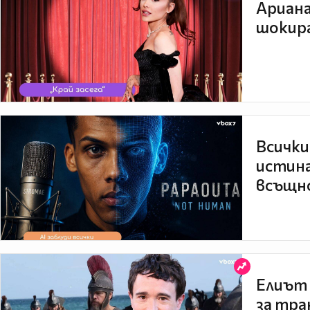
Ариана
шокира
Всички
истина
всъщно
Елиът 
за тра