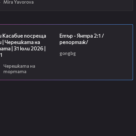
4
Mira Yavorova
10:44
06:23
и Касабие посреща
Етър - Янтра 2:1 /
 | Черешката на
репортаж/
та | 31 юли 2026 |
gongbg
1
6
Черешката на
тортата