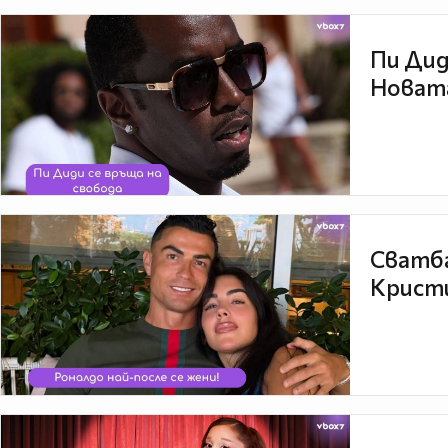
Пи Дид
Новата
Сватба
Кристи