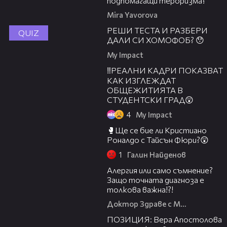
подпомагащи тероризма?
Mira Yavorova
РЕШИ ТЕСТА И РАЗБЕРИ
QUIZ
ДАЛИ СИ ХОМОФОБ? 😯
My Impact
‼РЕАЛНИ КАДРИ ПОКАЗВАТ
КАК ИЗГЛЕЖДАТ
ОБЩЕЖИТИЯТА В
СТУДЕНТСКИ ГРАД😲
4
My Impact
🥊Ще се бие ли Кристиано
Роналдо с Тайсън Фюри?😲
1
Галин Найденов
48:07
Алергия или само съмнение?
Защо точната диагноза е
толкова важна!?!
Доктор Здраве с Мария
01:12:14
ПОЗИЦИЯ: Вера Апостолова