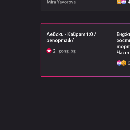
Mira Yavorova
05:57
Левски - Кайрат 1:0 /
Ендж
репортаж/
гости
торта
2
gong_bg
Част 