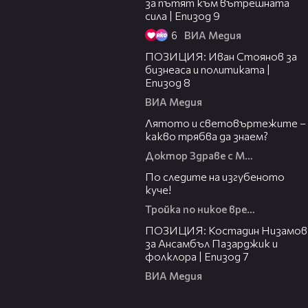
за пътят към вътрешната
сила | Епизод 9
6
ВИА Медия
32:42
ПОЗИЦИЯ: Иван Стоянов за
бизнеаса и политиката |
Епизод 8
ВИА Медия
40:53
Лятото и световъртежите –
какво трябва да знаем?
Доктор Здраве с Мария
23:43
По следите на изгубеното
куче!
Тройка по никое време
30:46
ПОЗИЦИЯ: Костадин Низамов
за Ансамбъл Пазарджик и
фолклора | Епизод 7
ВИА Медия