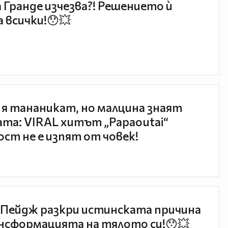
 Гранде изчезва?! Решението ѝ
 всички!😯💥
 я тананикат, но малцина знаят
та: VIRAL хитът „Papaoutai“
ст не е изпят от човек!
Пейдж разкри истинската причина
нсформацията на тялото си!😯💥