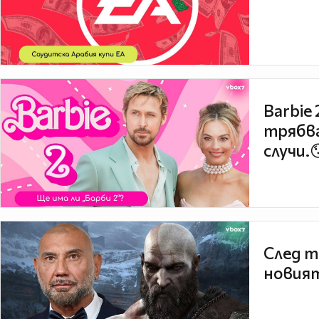
Barbie
трябва
случи.
След т
новият