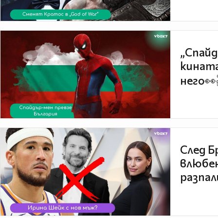
„Спайд
кината
него👀
След Б
влюбен
разпал