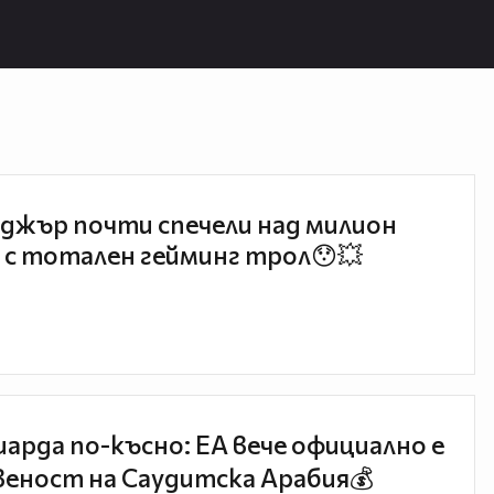
джър почти спечели над милион
 с тотален гейминг трол😯💥
иарда по-късно: EA вече официално е
еност на Саудитска Арабия💰