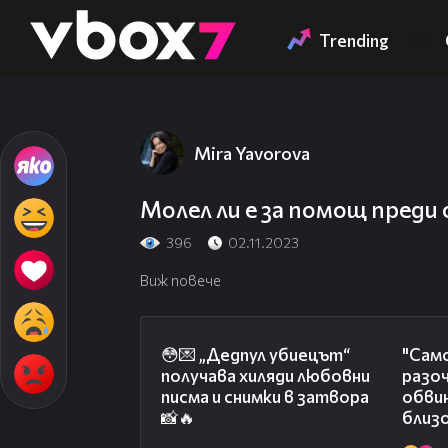
Member of
👾
Trending
Mira Yavorova
Молел ли е за помощ пред
396
02.11.2023
Виж повече
00:43
😳💌 „Дедпул убиецът“
"Само
получава хиляди любовни
разо
писма и снимки в затвора
обвин
📸🔥
близо