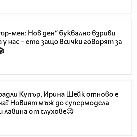
ър-мен: Нов ден“ буквално взриви
 у нас – ето защо всички говорят за
🎬
радли Купър, Ирина Шейк отново е
а? Новият мъж до супермодела
и лавина от слухове🧐