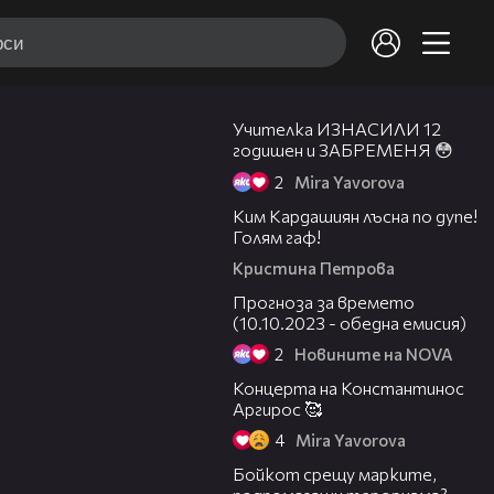
00:19
Учителка ИЗНАСИЛИ 12
годишен и ЗАБРЕМЕНЯ 😳
2
Mira Yavorova
Ким Кардашиян лъсна по дупе!
Голям гаф!
Кристина Петрова
01:55
Прогноза за времето
(10.10.2023 - обедна емисия)
2
Новините на NOVA
00:27
Концерта на Константинос
Аргирос 🥰
4
Mira Yavorova
Бойкот срещу марките,