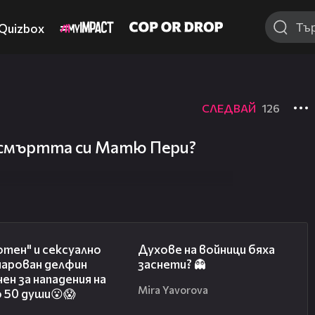
Quizbox
СЛЕДВАЙ
126
и смъртта си Матю Пери?
00:42
00:47
тен" и сексуално
Духове на войници бяха
чарован делфин
заснети? 👻
ен за нападения на
Mira Yavorova
 50 души😮😱