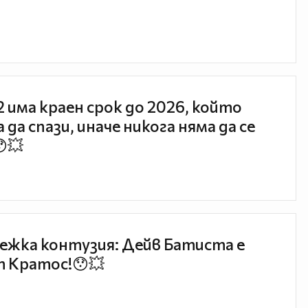
 2 има краен срок до 2026, който
 да спази, иначе никога няма да се
😯💥
ежка контузия: Дейв Батиста е
 Кратос!😯💥