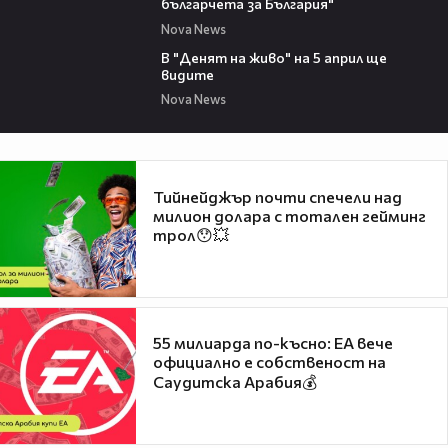
българчета за България"
Nova News
00:32
В "Денят на живо" на 5 април ще
видите
Nova News
Тийнейджър почти спечели над
милион долара с тотален гейминг
трол😯💥
55 милиарда по-късно: EA вече
официално е собственост на
Саудитска Арабия💰