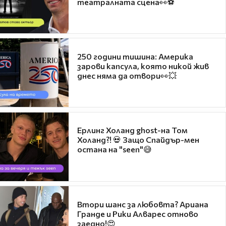
театралната сцена👀⚽
250 години тишина: Америка
зарови капсула, която никой жив
днес няма да отвори👀💥
Ерлинг Холанд ghost-на Том
Холанд?! 💀 Защо Спайдър-мен
остана на "seen"😅
Втори шанс за любовта? Ариана
Гранде и Рики Алварес отново
заедно!😍