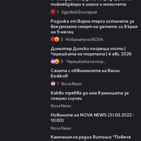
тийнейджъри е имало и момичета
1
Здравей България
03:09
Родилка от Варна търси истината за
внезапната смърт на детето си в края
на 9 месец
3
Новините на NOVA
17:43
Димитър Донски посреща гости |
Черешката на тортата | 4 авг. 2026
5
Черешката на тортата
15:58
Сагата с обвиненията на Васил
Божков
1
Nova News
16:17
Какво трябва да има в раницата за
спешни случаи
Nova News
05:57
Новините на NOVA NEWS (31.03.2022 -
10:00)
Nova News
06:27
Кампания на радио Витоша: "Повече