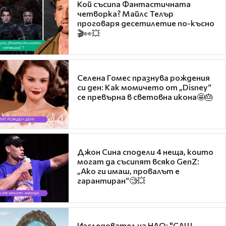
Кой съсипа Фантастичната
четворка? Майлс Телър
проговаря десетилетие по-късно
🎬👀💥
Селена Гомес празнува рождения
си ден: Как момичето от „Disney“
се превърна в световна икона🤩🎂
Джон Сина сподели 4 неща, които
могат да съсипят всяко GenZ:
„Ако ги имаш, провалът е
гарантиран“🧐💥
Изследовател на НЛО: "САЩ