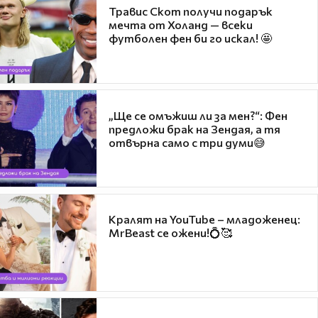
Травис Скот получи подарък
мечта от Холанд — всеки
футболен фен би го искал! 🤩
„Ще се омъжиш ли за мен?“: Фен
предложи брак на Зендая, а тя
отвърна само с три думи😅
Кралят на YouTube – младоженец:
MrBeast се ожени!💍🥰