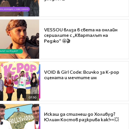
VESSOU влиза в света на онлайн
сериалите с „Кварталът на
Реджо“ 🤩🎬
VOID & Girl Code: Всичко за K-pop
сцената и мечтите им
07:50
Искаш да стигнеш до Холивуд?
Юлиан Костов разкрива как!👀💥