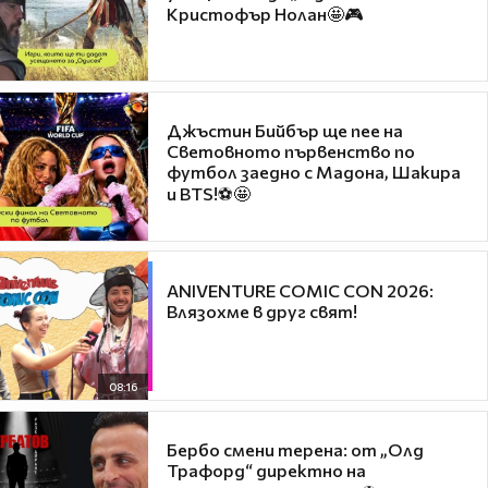
Кристофър Нолан🤩🎮
Джъстин Бийбър ще пее на
Световното първенство по
футбол заедно с Мадона, Шакира
и BTS!⚽🤩
ANIVENTURE COMIC CON 2026:
Влязохме в друг свят!
08:16
Бербо смени терена: от „Олд
Трафорд“ директно на