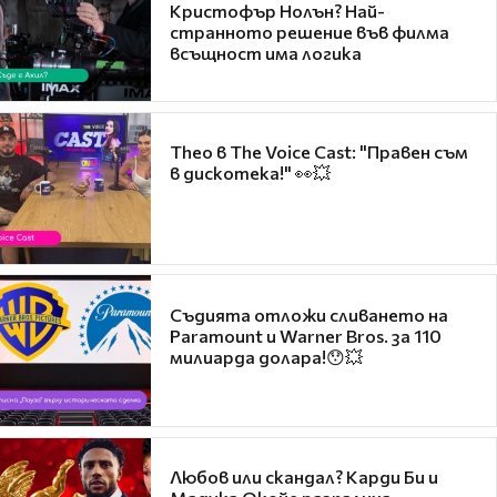
Кристофър Нолън? Най-
странното решение във филма
всъщност има логика
Theo в The Voice Cast: "Правен съм
в дискотека!" 👀💥
Съдията отложи сливането на
Paramount и Warner Bros. за 110
милиарда долара!😯💥
Любов или скандал? Карди Би и