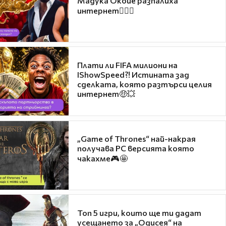
Мадука Окойе разпалиха
интернет❤️‍🔥🔥
Плати ли FIFA милиони на
IShowSpeed?! Истината зад
сделката, която разтърси целия
интернет🤑💥
„Game of Thrones“ най-накрая
получава PC версията която
чакахме🎮🤩
Топ 5 игри, които ще ти дадат
усещането за „Одисея“ на