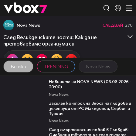
Member of
👾
Nova News
СЛЕДВАЙ
270
След Великденските пости: Как да не
претоварваме организма си
Всички
TRENDING
Nova News
23:12
Новините на NOVA NEWS (06.08.2026 -
20:00)
Nova News
01:53
Засилен контрол на вноса на плодове и
зеленчуци от РС Македония, Сърбия и
Турция
Nova News
09:32
След смъртоносния побой в Пловдив:
Очевидци твърдят, че сред групата