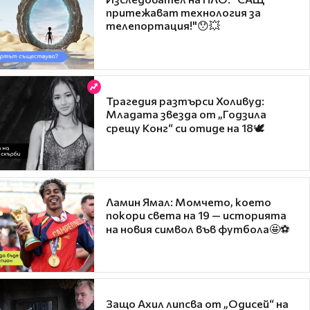
притежават технология за
телепортация!"😯💥
Трагедия разтърси Холивуд:
Младата звезда от „Годзила
срещу Конг“ си отиде на 18🕊️
Ламин Ямал: Момчето, което
покори света на 19 — историята
на новия символ във футбола🤩⚽
Защо Ахил липсва от „Одисей“ на