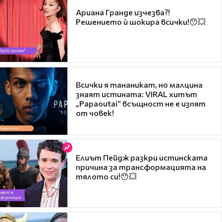
Ариана Гранде изчезва?!
Решението ѝ шокира всички!😯💥
Всички я тананикат, но малцина
знаят истината: VIRAL хитът
„Papaoutai“ всъщност не е изпят
от човек!
Елиът Пейдж разкри истинската
причина за трансформацията на
тялото си!😯💥