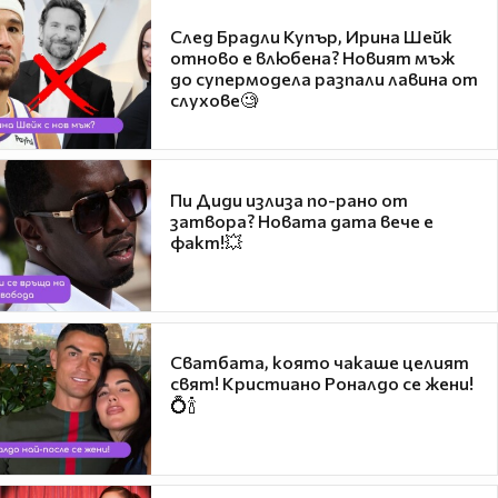
След Брадли Купър, Ирина Шейк
отново е влюбена? Новият мъж
до супермодела разпали лавина от
слухове🧐
Пи Диди излиза по-рано от
затвора? Новата дата вече е
факт!💥
Сватбата, която чакаше целият
свят! Кристиано Роналдо се жени!
💍🍾