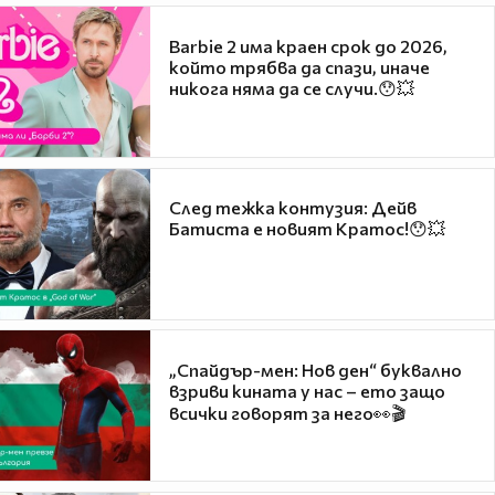
Barbie 2 има краен срок до 2026,
който трябва да спази, иначе
никога няма да се случи.😯💥
След тежка контузия: Дейв
Батиста е новият Кратос!😯💥
„Спайдър-мен: Нов ден“ буквално
взриви кината у нас – ето защо
всички говорят за него👀🎬