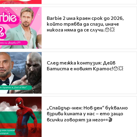
Barbie 2 има краен срок до 2026,
който трябва да спази, иначе
никога няма да се случи.😯💥
След тежка контузия: Дейв
Батиста е новият Кратос!😯💥
„Спайдър-мен: Нов ден“ буквално
взриви кината у нас – ето защо
всички говорят за него👀🎬