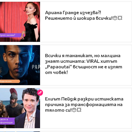
Ариана Гранде изчезва?!
Решението ѝ шокира всички!😯💥
Всички я тананикат, но малцина
знаят истината: VIRAL хитът
„Papaoutai“ всъщност не е изпят
от човек!
Елиът Пейдж разкри истинската
причина за трансформацията на
тялото си!😯💥