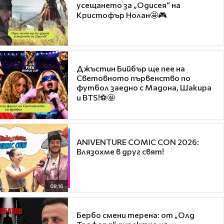
усещането за „Одисея“ на
Кристофър Нолан🤩🎮
Джъстин Бийбър ще пее на
Световното първенство по
футбол заедно с Мадона, Шакира
и BTS!⚽🤩
ANIVENTURE COMIC CON 2026:
Влязохме в друг свят!
08:16
Бербо смени терена: от „Олд