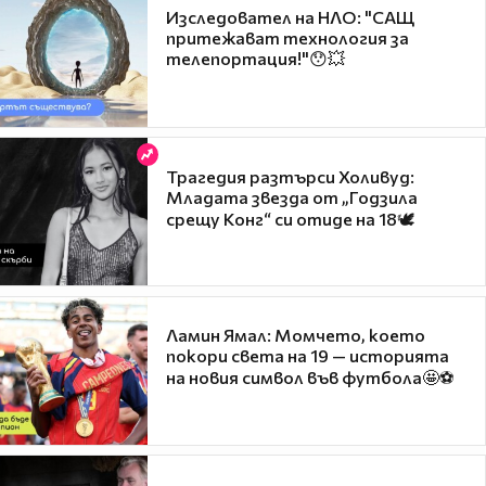
Изследовател на НЛО: "САЩ
притежават технология за
телепортация!"😯💥
Трагедия разтърси Холивуд:
Младата звезда от „Годзила
срещу Конг“ си отиде на 18🕊️
Ламин Ямал: Момчето, което
покори света на 19 — историята
на новия символ във футбола🤩⚽