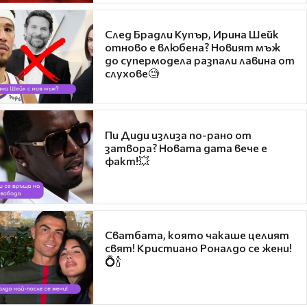
След Брадли Купър, Ирина Шейк
отново е влюбена? Новият мъж
до супермодела разпали лавина от
слухове🧐
Пи Диди излиза по-рано от
затвора? Новата дата вече е
факт!💥
Сватбата, която чакаше целият
свят! Кристиано Роналдо се жени!
💍🍾