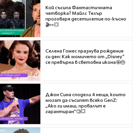
Кой съсипа Фантастичната
четворка? Майлс Телър
проговаря десетилетие по-късно
🎬👀💥
Селена Гомес празнува рождения
си ден: Как момичето от „Disney“
се превърна в световна икона🤩🎂
Джон Сина сподели 4 неща, които
могат да съсипят всяко GenZ:
„Ако ги имаш, провалът е
гарантиран“🧐💥