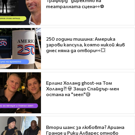
Трафорд“ директно на
театралната сцена👀⚽
250 години тишина: Америка
зарови капсула, която никой жив
днес няма да отвори👀💥
Ерлинг Холанд ghost-на Том
Холанд?! 💀 Защо Спайдър-мен
остана на "seen"😅
Втори шанс за любовта? Ариана
Гранде и Рики Алварес отново