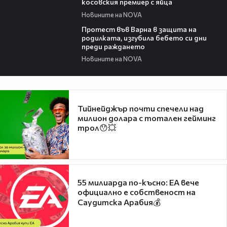
косовския премиер с яйца
Новините на NOVA
02:57
Протест във Варна в защита на
родилката, изгубила бебето си дни
преди раждането
Новините на NOVA
Тийнейджър почти спечели над
милион долара с тотален гейминг
трол😯💥
55 милиарда по-късно: EA вече
официално е собственост на
Саудитска Арабия💰