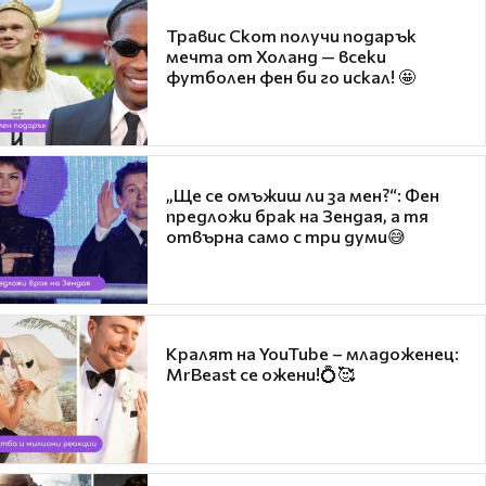
Травис Скот получи подарък
мечта от Холанд — всеки
футболен фен би го искал! 🤩
„Ще се омъжиш ли за мен?“: Фен
предложи брак на Зендая, а тя
отвърна само с три думи😅
Кралят на YouTube – младоженец:
MrBeast се ожени!💍🥰