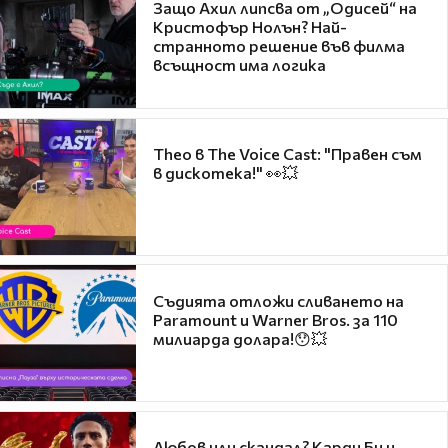
Защо Ахил липсва от „Одисей“ на
Кристофър Нолън? Най-
странното решение във филма
всъщност има логика
Theo в The Voice Cast: "Правен съм
в дискотека!" 👀💥
Съдията отложи сливането на
Paramount и Warner Bros. за 110
милиарда долара!😯💥
Любов или скандал? Карди Би и