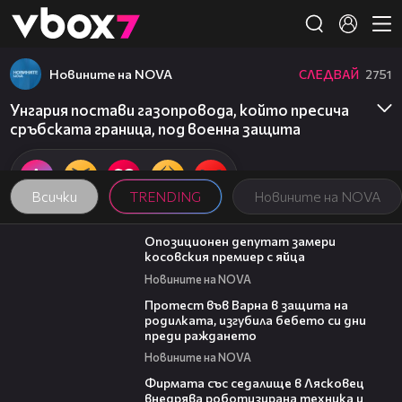
Member of
👾
Новините на NOVA
СЛЕДВАЙ
2751
Унгария постави газопровода, който пресича
сръбската граница, под военна защита
Всички
TRENDING
Новините на NOVA
00:48
Опозиционен депутат замери
косовския премиер с яйца
Новините на NOVA
02:57
Протест във Варна в защита на
родилката, изгубила бебето си дни
преди раждането
Новините на NOVA
00:06
Фирмата със седалище в Лясковец
внедрява роботизирана техника и