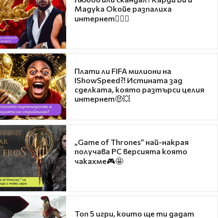
Мадука Окойе разпалиха
интернет❤️‍🔥🔥
Плати ли FIFA милиони на
IShowSpeed?! Истината зад
сделката, която разтърси целия
интернет🤑💥
„Game of Thrones“ най-накрая
получава PC версията която
чакахме🎮🤩
Топ 5 игри, които ще ти дадат