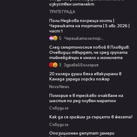
изкуствен интелект
ТРИТЕ ГРАДА
19:25
Поли Недкова посреща гости |
Черешката на тортата | 5 авг. 2026 |
част 1
5
Черешката на тортата
09:32
След смъртоносния побой в Пловдив:
Очевидци твърдят, че сред групата
тийнейджъри е имало и момичета
3
Здравей България
00:39
20 хиляди души бяха евакуирани в
Канада заради горски пожар
Nova News
03:22
Поморие е в трескаво очакване на
шестия по ред плувен маратон
Събуди се
07:56
Как да се грижим за сърцето в жегата?
Събуди се
00:48
Опозиционен депутат замери