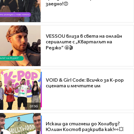
заедно!😍
VESSOU влиза в света на онлайн
сериалите с „Кварталът на
Реджо“ 🤩🎬
VOID & Girl Code: Всичко за K-pop
сцената и мечтите им
07:50
Искаш да стигнеш до Холивуд?
Юлиан Костов разкрива как!👀💥