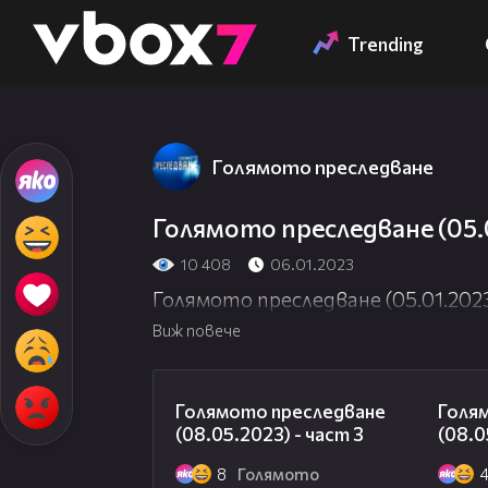
Member of
👾
Trending
Голямото преследване
Голямото преследване (05.0
10 408
06.01.2023
Голямото преследване (05.01.2023
Виж повече
09:13
Голямото преследване
Голя
(08.05.2023) - част 3
(08.0
8
Голямото