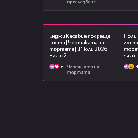
преследване
16:45
Енджи Касабие посреща
Поли
гости | Черешката на
гости
тортата | 31 юли 2026 |
торта
Част 2
част 
6
Черешката на
тортата