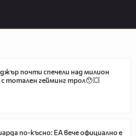
джър почти спечели над милион
 с тотален гейминг трол😯💥
иарда по-късно: EA вече официално е