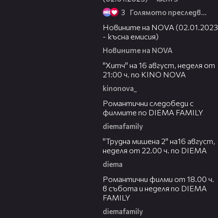
3
Голямото преследване
18:49
Новините на NOVA (02.01.2023
- късна емисия)
Новините на NOVA
00:30
"Хитч" на 16 август, неделя от
21:00 ч. по KINO NOVA
kinonova_
00:31
Романтични следобеди с
филмите по DIEMA FAMILY
diemafamily
00:31
"Трудна мишена 2" на16 август,
неделя от 22.00 ч. по DIEMA
diema
00:36
Романтични филми от 18.00 ч.
в събота и неделя по DIEMA
FAMILY
diemafamily