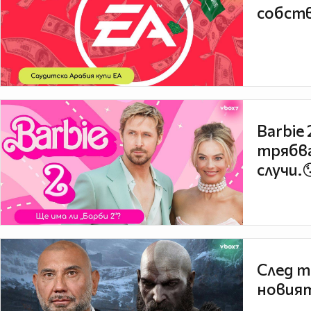
собств
Barbie
трябва
случи.
След т
новият