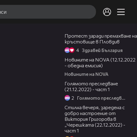
08:06
Протест заради премахване на
кръстовище в Пловдив
4
Здравей България
19:52
Новините на NOVA (12.12.2022
- обедна емисия)
Новините на NOVA
12:08
Голямото преследване
(21.12.2022) - част 1
2
Голямото преследване
14:04
Стилна вечеря, заредена с
добро настроение от
Виктория Григорова в
„Черешката (22.12.2022) -
част 1