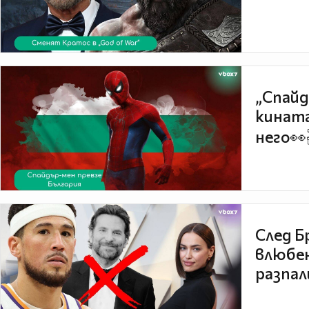
„Спайд
кината
него👀
След Б
влюбен
разпал