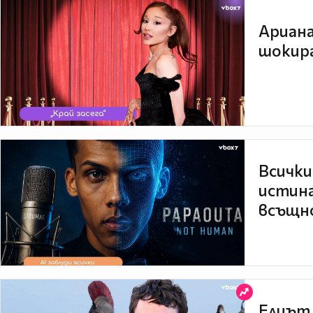
Ариана
шокира
Всички
истина
всъщно
Елиът 