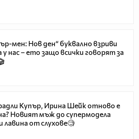
ър-мен: Нов ден“ буквално взриви
 у нас – ето защо всички говорят за
🎬
радли Купър, Ирина Шейк отново е
а? Новият мъж до супермодела
и лавина от слухове🧐