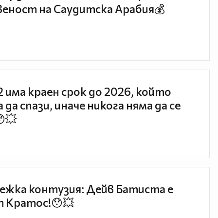
еност на Саудитска Арабия💰
 2 има краен срок до 2026, който
 да спази, иначе никога няма да се
😯💥
ежка контузия: Дейв Батиста е
 Кратос!😯💥