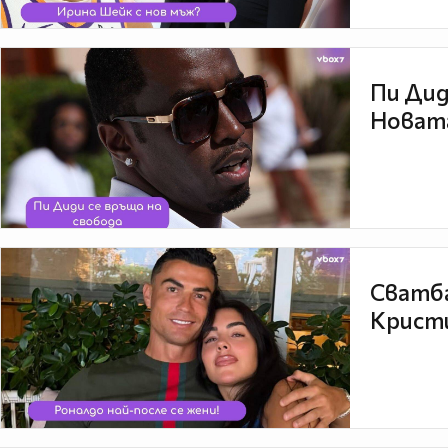
Пи Дид
Новата
Сватба
Кристи