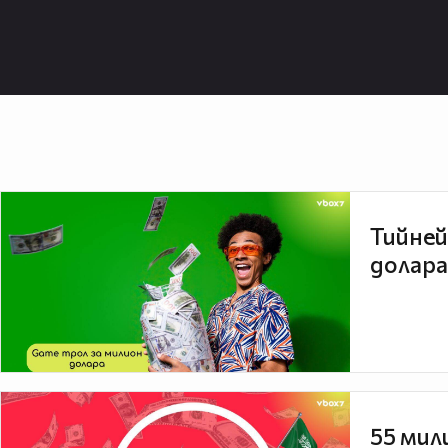
Тийней
долара
55 мил