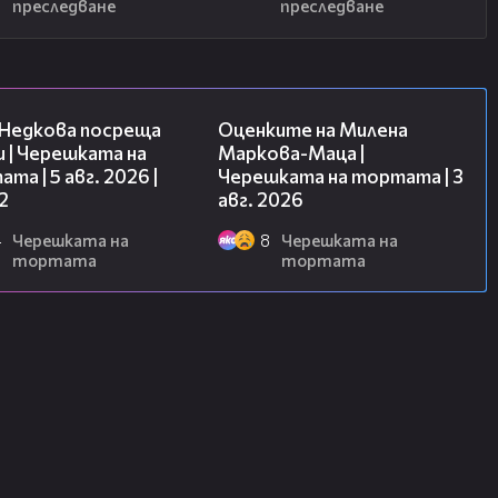
преследване
преследване
13:03
14:06
 Недкова посреща
Оценките на Милена
 | Черешката на
Маркова-Маца |
та | 5 авг. 2026 |
Черешката на тортата | 3
2
авг. 2026
4
Черешката на
8
Черешката на
тортата
тортата