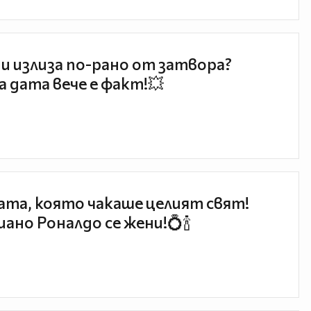
и излиза по-рано от затвора?
 дата вече е факт!💥
та, която чакаше целият свят!
ано Роналдо се жени!💍🍾