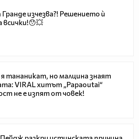
 Гранде изчезва?! Решението ѝ
 всички!😯💥
 я тананикат, но малцина знаят
та: VIRAL хитът „Papaoutai“
ст не е изпят от човек!
Пейдж разкри истинската причина