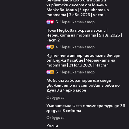
хърватски десерт от Милена
Маркова-Маца | Черешката на
тортата | 3 авг. 2026 | част 1
5
Черешката на тортата
13:03
Поли Недкова посреща гости |
Черешката на тортата | 5 авг. 2026 |
част 2
4
Черешката на тортата
18:07
Изтънчена интернационална вечеря
от Енджи Касабие | Черешката на
тортата | 31 юли 2026 | Част 1
6
Черешката на тортата
04:09
Мобилна лаборатория ще следи
движението на есетровите риби по
Дунав и Черно море
Събуди се
04:15
Уморителна жега с температури до 38
градуса в събота
Събуди се
10:17
Косич