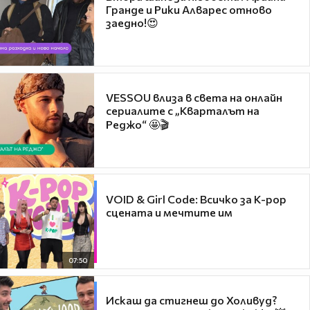
Гранде и Рики Алварес отново
заедно!😍
VESSOU влиза в света на онлайн
сериалите с „Кварталът на
Реджо“ 🤩🎬
VOID & Girl Code: Всичко за K-pop
сцената и мечтите им
07:50
Искаш да стигнеш до Холивуд?