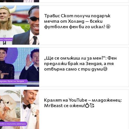
Травис Скот получи подарък
мечта от Холанд — всеки
футболен фен би го искал! 🤩
„Ще се омъжиш ли за мен?“: Фен
предложи брак на Зендая, а тя
отвърна само с три думи😅
Кралят на YouTube – младоженец:
MrBeast се ожени!💍🥰