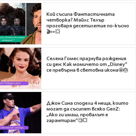
Кой съсипа Фантастичната
четворка? Майлс Телър
проговаря десетилетие по-късно
🎬👀💥
Селена Гомес празнува рождения
си ден: Как момичето от „Disney“
се превърна в световна икона🤩🎂
Джон Сина сподели 4 неща, които
могат да съсипят всяко GenZ:
„Ако ги имаш, провалът е
гарантиран“🧐💥