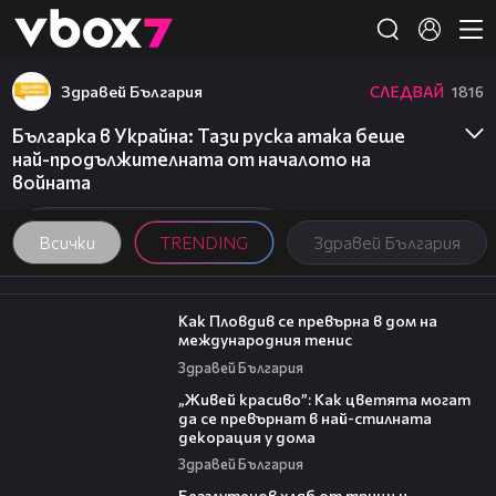
Member of
👾
Здравей България
СЛЕДВАЙ
1816
Българка в Украйна: Тази руска атака беше
най-продължителната от началото на
войната
Всички
TRENDING
Здравей България
03:09
Как Пловдив се превърна в дом на
международния тенис
Здравей България
04:11
„Живей красиво”: Как цветята могат
да се превърнат в най-стилната
декорация у дома
Здравей България
16:02
Безглутенов хляб от трици и