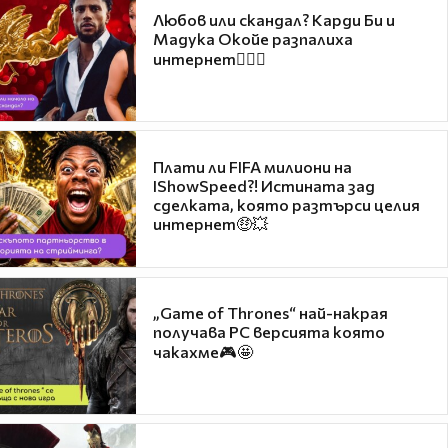
Любов или скандал? Карди Би и
Мадука Окойе разпалиха
интернет❤️‍🔥🔥
Плати ли FIFA милиони на
IShowSpeed?! Истината зад
сделката, която разтърси целия
интернет🤑💥
„Game of Thrones“ най-накрая
получава PC версията която
чакахме🎮🤩