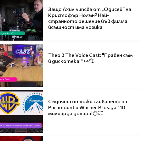
Защо Ахил липсва от „Одисей“ на
Кристофър Нолън? Най-
странното решение във филма
всъщност има логика
Theo в The Voice Cast: "Правен съм
в дискотека!" 👀💥
Съдията отложи сливането на
Paramount и Warner Bros. за 110
милиарда долара!😯💥