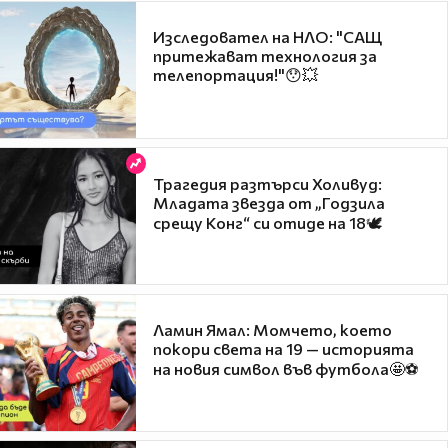
Изследовател на НЛО: "САЩ
притежават технология за
телепортация!"😯💥
Трагедия разтърси Холивуд:
Младата звезда от „Годзила
срещу Конг“ си отиде на 18🕊️
Ламин Ямал: Момчето, което
покори света на 19 — историята
на новия символ във футбола🤩⚽