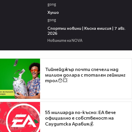
gong
09:40
Хулио
gong
03:46
Спортни новини | Късна емисия | 7 авг.
2026
Новините на NOVA
Тийнейджър почти спечели над
милион долара с тотален гейминг
трол😯💥
55 милиарда по-късно: EA вече
официално е собственост на
Саудитска Арабия💰