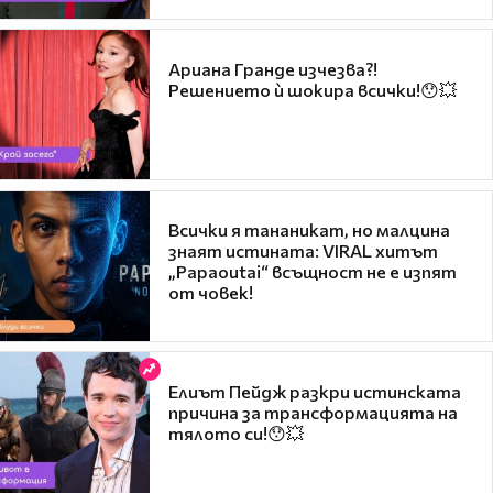
Ариана Гранде изчезва?!
Решението ѝ шокира всички!😯💥
Всички я тананикат, но малцина
знаят истината: VIRAL хитът
„Papaoutai“ всъщност не е изпят
от човек!
Елиът Пейдж разкри истинската
причина за трансформацията на
тялото си!😯💥