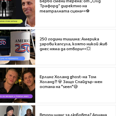
Бербо смени терена: от „Олд
Трафорд“ директно на
театралната сцена👀⚽
250 години тишина: Америка
зарови капсула, която никой жив
днес няма да отвори👀💥
Ерлинг Холанд ghost-на Том
Холанд?! 💀 Защо Спайдър-мен
остана на "seen"😅
Втори шанс за любовта? Ариана