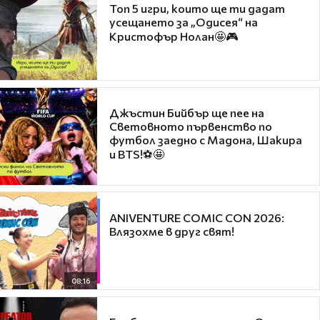
Топ 5 игри, които ще ти дадат
усещането за „Одисея“ на
Кристофър Нолан🤩🎮
Джъстин Бийбър ще пее на
Световното първенство по
футбол заедно с Мадона, Шакира
и BTS!⚽🤩
ANIVENTURE COMIC CON 2026:
Влязохме в друг свят!
08:16