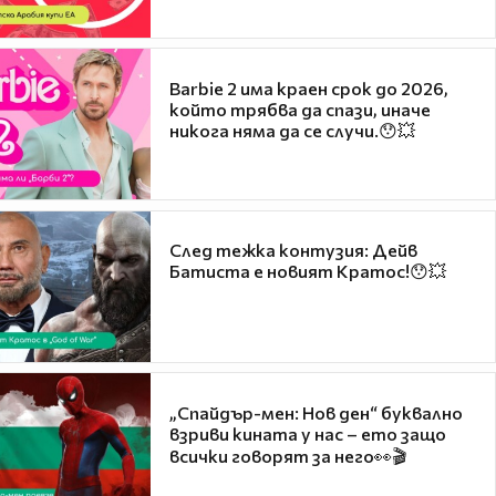
Barbie 2 има краен срок до 2026,
който трябва да спази, иначе
никога няма да се случи.😯💥
След тежка контузия: Дейв
Батиста е новият Кратос!😯💥
„Спайдър-мен: Нов ден“ буквално
взриви кината у нас – ето защо
всички говорят за него👀🎬