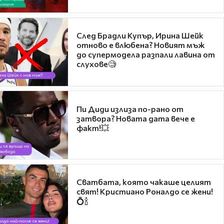
След Брадли Купър, Ирина Шейк
отново е влюбена? Новият мъж
до супермодела разпали лавина от
слухове🧐
Пи Диди излиза по-рано от
затвора? Новата дата вече е
факт!💥
Сватбата, която чакаше целият
свят! Кристиано Роналдо се жени!
💍🍾